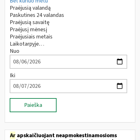
Bet kuriuo metu
Praėjusią valandą
Paskutines 24 valandas
Praėjusią savaitę
Praėjusį mėnesį
Praėjusiais metais
Laikotarpyje…
Nuo
Iki
Paieška
Ar
apskaičiuojant neapmokestinamosioms