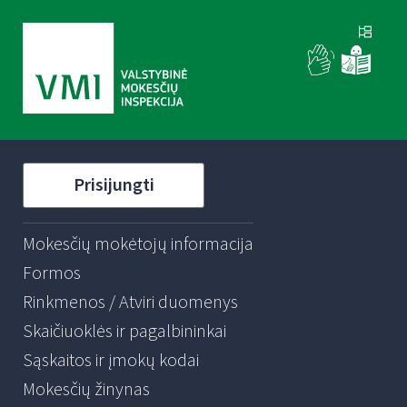
Prisijungti
Mokesčių mokėtojų informacija
Formos
Rinkmenos / Atviri duomenys
Skaičiuoklės ir pagalbininkai
Sąskaitos ir įmokų kodai
Mokesčių žinynas