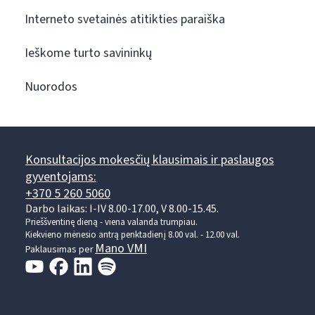
Interneto svetainės atitikties paraiška
Ieškome turto savininkų
Nuorodos
Konsultacijos mokesčių klausimais ir paslaugos
gyventojams:
+370 5 260 5060
Darbo laikas: I-IV 8.00-17.00, V 8.00-15.45.
Prieššventinę dieną - viena valanda trumpiau.
Kiekvieno mėnesio antrą penktadienį 8.00 val. - 12.00 val.
Mano VMI
Paklausimas per