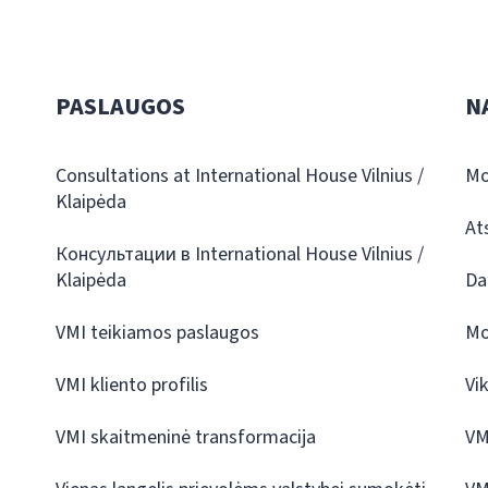
PASLAUGOS
N
Consultations at International House Vilnius /
Mo
Klaipėda
At
Консультации в International House Vilnius /
Klaipėda
Da
VMI teikiamos paslaugos
Mo
VMI kliento profilis
Vi
VMI skaitmeninė transformacija
VM