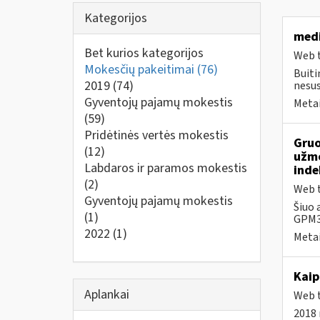
Kategorijos
medi
Bet kurios kategorijos
Web t
Mokesčių pakeitimai
(76)
Buiti
2019
(74)
nesus
Gyventojų pajamų mokestis
Metai
(59)
Pridėtinės vertės mokestis
Gruo
(12)
užmo
Labdaros ir paramos mokestis
inde
(2)
Web t
Gyventojų pajamų mokestis
Šiuo 
(1)
GPM31
2022
(1)
Metai
Kaip
Aplankai
Web t
2018 