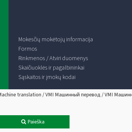
Mokesčių mokėtojų informacija
Formos
Rinkmenos / Atviri duomenys
Skaičiuoklės ir pagalbininkai
Sąskaitos ir įmokų kodai
Machine translation / VMI Машинный перевод / VMI Машин
Paieška