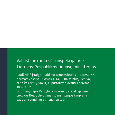
Valstybinė mokesčių inspekcija prie
Lietuvos Respublikos finansų ministerijos
Biudžetinė įstaiga. Juridinio asmens kodas — 188659752,
adresas: Vasario 16-osios g. 14, 01107 Vilnius, Lietuva,
el.paštas:
vmi@vmi.lt
, E. pristatymo dėžutės adresas
188659752
Duomenys apie Valstybinę mokesčių inspekciją prie
Lietuvos Respublikos finansų ministerijos kaupiami ir
saugomi Juridinių asmenų registre