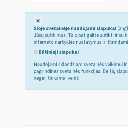
Uždaryti
Šioje svetainėje naudojami slapukai
(angl
Jūsų sutikimas. Taip pat galite sutikti ir s
interneto naršyklės nustatymus ir ištrindam
Būtinieji slapukai
Naudojami sklandžiam svetainės veikimui ir 
pagrindines svetainės funkcijas. Be šių slap
negali tinkamai veikti.