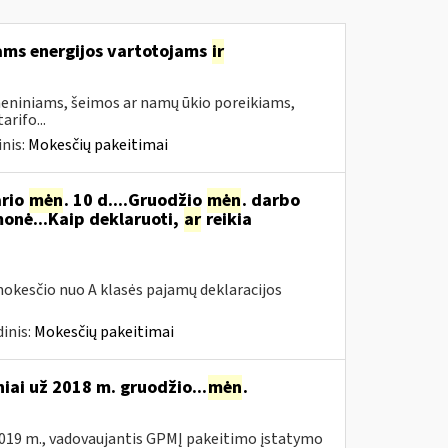
ams energijos vartotojams
ir
asmeniniams, šeimos ar namų ūkio poreikiams,
rifo...
nis:
Mokesčių pakeitimai
ario
mėn
. 10 d....Gruodžio
mėn
. darbo
onė...Kaip deklaruoti,
ar
reikia
okesčio nuo A klasės pajamų deklaracijos
inis:
Mokesčių pakeitimai
niai už 2018 m. gruodžio...
mėn
.
019 m., vadovaujantis GPMĮ pakeitimo įstatymo