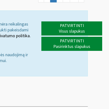
 nėra reikalingas
PATVIRTINTI
aukti pakeisdami
Visus slapukus
ivatumo politika.
PATVIRTINTI
Pasirinktus slapukus
nės naudojimą ir
mui.