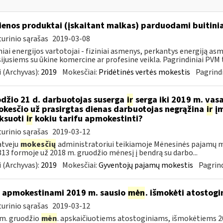
enos produktai (įskaitant malkas) parduodami buitini
urinio sąrašas
2019-03-08
niai energijos vartotojai - fiziniai asmenys, perkantys energiją 
ijusiems su ūkine komercine ar profesine veikla. Pagrindiniai PVM ta
 (Archyvas):
2019
Mokesčiai:
Pridėtinės vertės mokestis
Pagrindi
džio 21 d. darbuotojas suserga
ir
serga iki 2019 m. vas
kesčio už prasirgtas dienas darbuotojas negrąžina
ir
įm
ksuoti
ir
kokiu tarifu apmokestinti?
urinio sąrašas
2019-03-12
atveju
mokesčių
administratoriui teikiamoje Mėnesinės pajamų m
3 formoje už 2018 m. gruodžio mėnesį į bendrą su darbo...
 (Archyvas):
2019
Mokesčiai:
Gyventojų pajamų mokestis
Pagrind
 apmokestinami 2019 m. sausio
mėn
. išmokėti atostogi
urinio sąrašas
2019-03-12
m. gruodžio
mėn
. apskaičiuotiems atostoginiams, išmokėtiems 2