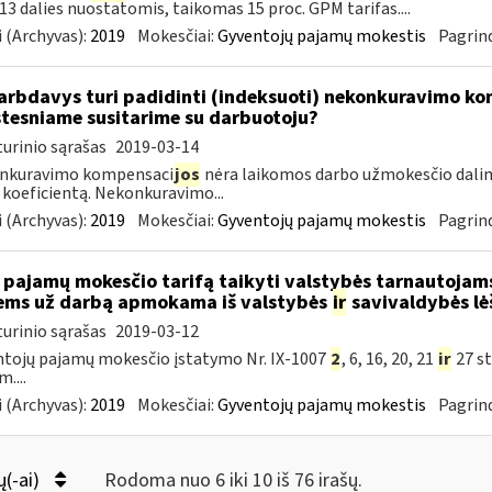
. 13 dalies nuostatomis, taikomas 15 proc. GPM tarifas....
 (Archyvas):
2019
Mokesčiai:
Gyventojų pajamų mokestis
Pagrind
rbdavys turi padidinti (indeksuoti) nekonkuravimo k
tesniame susitarime su darbuotoju?
urinio sąrašas
2019-03-14
nkuravimo kompensaci
jos
nėra laikomos darbo užmokesčio dalim
 koeficientą. Nekonkuravimo...
 (Archyvas):
2019
Mokesčiai:
Gyventojų pajamų mokestis
Pagrind
 pajamų mokesčio tarifą taikyti valstybės tarnautoja
ems už darbą apmokama iš valstybės
ir
savivaldybės lė
urinio sąrašas
2019-03-12
tojų pajamų mokesčio įstatymo Nr. IX-1007
2
, 6, 16, 20, 21
ir
27 st
....
 (Archyvas):
2019
Mokesčiai:
Gyventojų pajamų mokestis
Pagrind
ų(-ai)
Rodoma nuo 6 iki 10 iš 76 irašų.