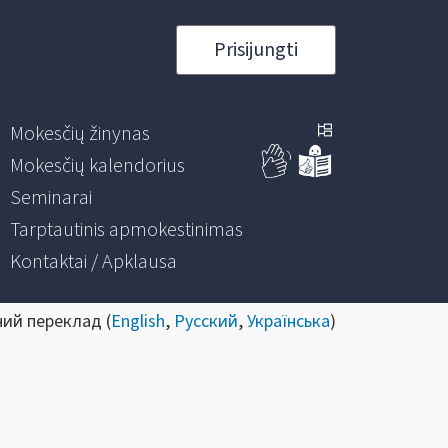
Prisijungti
Mokesčių žinynas
Mokesčių kalendorius
Seminarai
Tarptautinis apmokestinimas
Kontaktai / Apklausa
ний переклад (
English
,
Русский
,
Українська
)