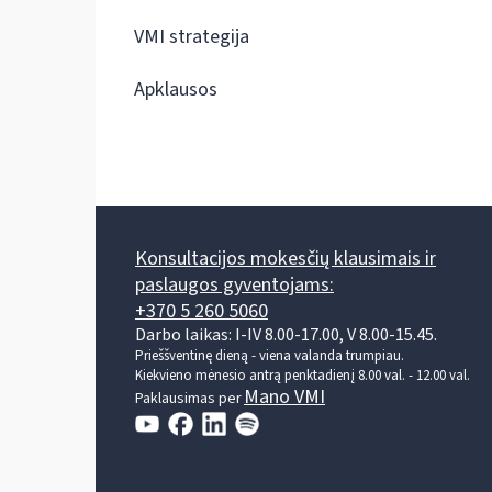
VMI strategija
Apklausos
Konsultacijos mokesčių klausimais ir
paslaugos gyventojams:
+370 5 260 5060
Darbo laikas: I-IV 8.00-17.00, V 8.00-15.45.
Prieššventinę dieną - viena valanda trumpiau.
Kiekvieno mėnesio antrą penktadienį 8.00 val. - 12.00 val.
Mano VMI
Paklausimas per