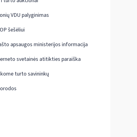
I turto aukcionai
onių VDU palyginimas
OP šešėliui
ašto apsaugos ministerijos informacija
terneto svetainės atitikties paraiška
škome turto savininkų
orodos