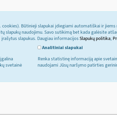
. cookies). Būtinieji slapukai įdiegiami automatiškai ir jiems
u kitų slapukų naudojimu. Savo sutikimą bet kada galėsite atš
i įrašytus slapukus. Daugiau informacijos
Slapukų politika
;
Pr
Analitiniai slapukai
įgalina
Renka statistinę informaciją apie svetai
ukų svetainė
naudojami Jūsų naršymo patirties gerini