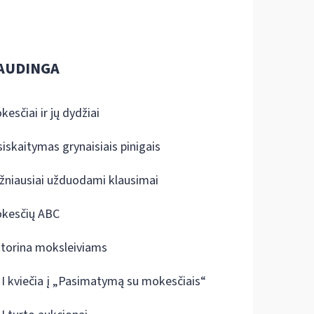
AUDINGA
kesčiai ir jų dydžiai
siskaitymas grynaisiais pinigais
žniausiai užduodami klausimai
kesčių ABC
ktorina moksleiviams
I kviečia į „Pasimatymą su mokesčiais“