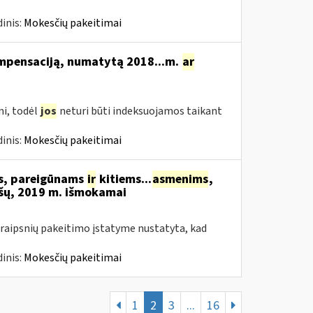
inis:
Mokesčių pakeitimai
ompensaciją, numatytą 2018...m.
ar
i, todėl
jos
neturi būti indeksuojamos taikant
inis:
Mokesčių pakeitimai
ms, pareigūnams
ir
kitiems...
asmenims
,
šų, 2019 m. išmokamai
raipsnių pakeitimo įstatyme nustatyta, kad
inis:
Mokesčių pakeitimai
1
2
3
...
16