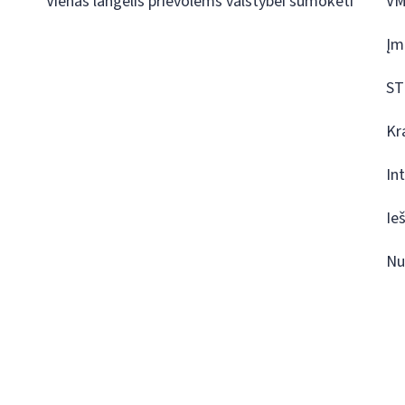
Vienas langelis prievolėms valstybei sumokėti
VM
Įm
ST
Kr
In
Ie
Nu