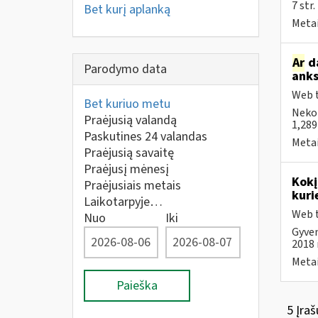
7 str
Bet kurį aplanką
Metai
Ar
da
Parodymo data
anks
Web t
Bet kuriuo metu
Neko
Praėjusią valandą
1,289
Paskutines 24 valandas
Metai
Praėjusią savaitę
Praėjusį mėnesį
Kokį
Praėjusiais metais
kuri
Laikotarpyje…
Web t
Nuo
Iki
Gyven
2018 m
Metai
Paieška
5 Įraš