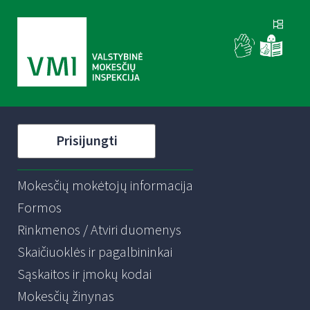
Prisijungti
Mokesčių mokėtojų informacija
Formos
Rinkmenos / Atviri duomenys
Skaičiuoklės ir pagalbininkai
Sąskaitos ir įmokų kodai
Mokesčių žinynas