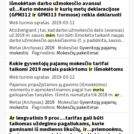
išmokėtam darbo užmokesčio avansui
už...Kurio mėnesio
ir
kurių metų deklaracijose
(GPM312
ir
GPM313 formose) reikia deklaruoti
Web turinio sąrašas
2019-03-12
Atsižvelgiant į tai, kad darbo užmokesčio dalis (avansas)
už 2019 m. sausio
mėn
. turi būti išmokėta taikant naujas
darbo užmokesčio apskaičiavimo (t. y. padidinta, sausio...
Metai (Archyvas):
2019
Mokesčiai:
Gyventojų pajamų
mokestis
Pagrindinis:
Mokesčių pakeitimai
Kokie gyventojų pajamų mokesčio tarifai
taikomi 2019 metais paskirtoms
ir
išmokėtoms
Web turinio sąrašas
2019-03-12
Pajamos pripažįstamos jų gavimo (išmokėjimo)
momentu ir apmokestinamos pagal tuo
metu
galiojančias taisykles. Išimtis numatyta tik 2018 m.
ar
...
Metai (Archyvas):
2019
Mokesčiai:
Gyventojų pajamų
mokestis
Pagrindinis:
Mokesčių pakeitimai
Ar
lengvatinis 9 proc....tarifas gali būti
taikomas uždegimo pagaliukams, kurie
gaminami iš medienos likučių,
ir
...priemonėms,