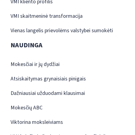
VMI kliento profilis
VMI skaitmeninė transformacija
Vienas langelis prievolėms valstybei sumokėti
NAUDINGA
Mokesčiai ir jų dydžiai
Atsiskaitymas grynaisiais pinigais
Dažniausiai užduodami klausimai
Mokesčių ABC
Viktorina moksleiviams