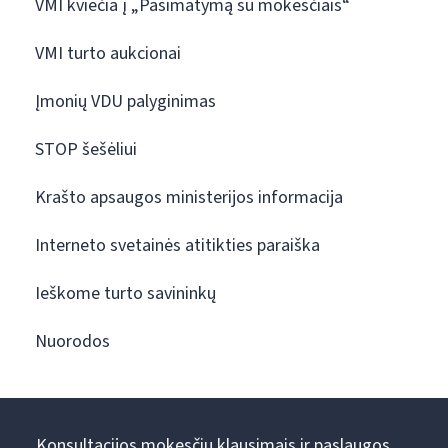
VMI kviečia į „Pasimatymą su mokesčiais“
VMI turto aukcionai
Įmonių VDU palyginimas
STOP šešėliui
Krašto apsaugos ministerijos informacija
Interneto svetainės atitikties paraiška
Ieškome turto savininkų
Nuorodos
Konsultacijos mokesčių klausimais ir paslaugos