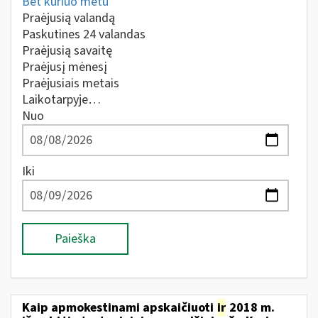
Bet kuriuo metu
Praėjusią valandą
Paskutines 24 valandas
Praėjusią savaitę
Praėjusį mėnesį
Praėjusiais metais
Laikotarpyje…
Nuo
Iki
Paieška
Kaip apmokestinami apskaičiuoti
ir
2018 m.