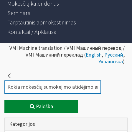
Mokesčių kalendorius
Seminarai
Tarptautinis apmokestinimas
Kontaktai / Apklausa
VMI Machine translation / VMI Машинный перевод /
VMI Машинний переклад (
English
,
Русский
,
Українська
)
Paieška
Kategorijos