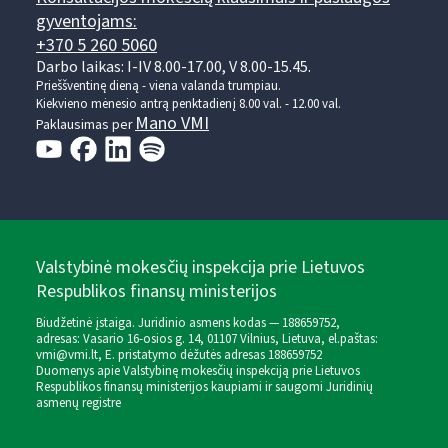
gyventojams:
+370 5 260 5060
Darbo laikas: I-IV 8.00-17.00, V 8.00-15.45.
Prieššventinę dieną - viena valanda trumpiau.
Kiekvieno mėnesio antrą penktadienį 8.00 val. - 12.00 val.
Mano VMI
Paklausimas per
Valstybinė mokesčių inspekcija prie Lietuvos
Respublikos finansų ministerijos
Biudžetinė įstaiga. Juridinio asmens kodas — 188659752,
adresas: Vasario 16-osios g. 14, 01107 Vilnius, Lietuva, el.paštas:
vmi@vmi.lt
, E. pristatymo dėžutės adresas 188659752
Duomenys apie Valstybinę mokesčių inspekciją prie Lietuvos
Respublikos finansų ministerijos kaupiami ir saugomi Juridinių
asmenų registre