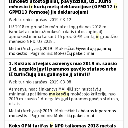
išmokėti atostoginiai, pavyzdžiui, už...Kurio
mėnesio
ir
kurių metų deklaracijose (GPM312
ir
GPM313 formose) jie deklaruojami
Web turinio sąrašas
2019-03-12
Už 2018 m. gruodžio mėn. atostogų dienas 2018 m.
išmokėta darbo užmokesčio dalis (atostoginiai)
apmokestinama taikant 15 proc. GPM tarifą
ir
gruodžio
mėnesio NPD. Už 2018...
Metai (Archyvas):
2019
Mokesčiai:
Gyventojų pajamų
mokestis
Pagrindinis:
Mokesčių pakeitimai
1. Kokiais atvejais asmenys nuo 2019 m. sausio
1 d. negalės įgyti paramos gavėjo statuso arba
iš turinčiųjų bus galimybė jį atimti?
Web turinio sąrašas
2019-03-08
Asmenys, neatitinkantys MAĮ 401 str. nustatytų
minimalių patikimo
mokesčių
mokėtojo kriterijų, nuo
2019 m. sausio 1 d. negalės įgyti paramos gavėjo statuso,
o tais...
Metai (Archyvas):
2019
Mokesčiai:
Labdaros ir paramos
mokestis
Pagrindinis:
Mokesčių pakeitimai
Koks GPM tarifas
ir
NPD taikomas 2018 metais