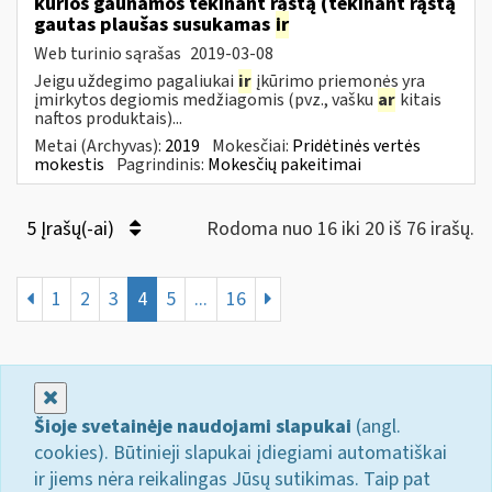
kurios gaunamos tekinant rąstą (tekinant rąstą
gautas plaušas susukamas
ir
Web turinio sąrašas
2019-03-08
Jeigu uždegimo pagaliukai
ir
įkūrimo priemonės yra
įmirkytos degiomis medžiagomis (pvz., vašku
ar
kitais
naftos produktais)...
Metai (Archyvas):
2019
Mokesčiai:
Pridėtinės vertės
mokestis
Pagrindinis:
Mokesčių pakeitimai
5 Įrašų(-ai)
Rodoma nuo 16 iki 20 iš 76 irašų.
1
2
3
4
5
...
16
Uždaryti
Šioje svetainėje naudojami slapukai
(angl.
cookies). Būtinieji slapukai įdiegiami automatiškai
ir jiems nėra reikalingas Jūsų sutikimas. Taip pat