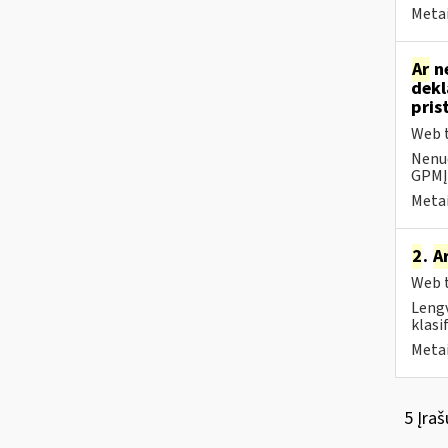
Metai
Ar
ne
dekl
pris
Web t
Nenuo
GPMĮ 
Metai
2
.
A
Web t
Lengv
klasi
Metai
5 Įraš