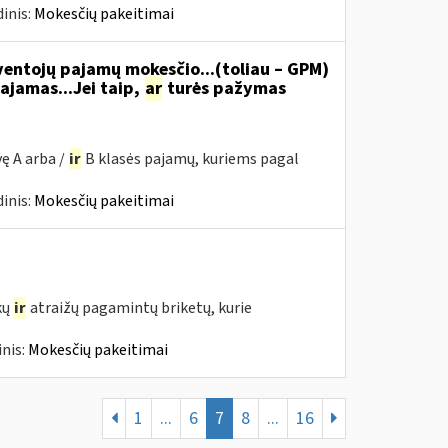
inis:
Mokesčių pakeitimai
ventojų pajamų mokesčio...(toliau – GPM)
ajamas...Jei taip,
ar
turės pažymas
ę A arba /
ir
B klasės pajamų, kuriems pagal
inis:
Mokesčių pakeitimai
kų
ir
atraižų pagamintų briketų, kurie
nis:
Mokesčių pakeitimai
1
...
6
7
8
...
16