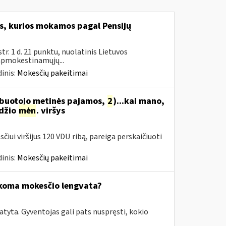
, kurios mokamos pagal Pensijų
. 1 d. 21 punktu, nuolatinis Lietuvos
 apmokestinamųjų...
inis:
Mokesčių pakeitimai
arbuotojo metinės pajamos,
2
)...kai mano,
džio
mėn
. viršys
čiui viršijus 120 VDU ribą, pareiga perskaičiuoti
inis:
Mokesčių pakeitimai
ikoma mokesčio lengvata?
tyta. Gyventojas gali pats nuspręsti, kokio