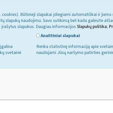
. cookies). Būtinieji slapukai įdiegiami automatiškai ir jiems
u kitų slapukų naudojimu. Savo sutikimą bet kada galėsite atš
i įrašytus slapukus. Daugiau informacijos
Slapukų politika
;
Pr
Analitiniai slapukai
įgalina
Renka statistinę informaciją apie svetai
ukų svetainė
naudojami Jūsų naršymo patirties gerini