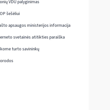
onių VDU palyginimas
OP šešėliui
ašto apsaugos ministerijos informacija
terneto svetainės atitikties paraiška
škome turto savininkų
orodos