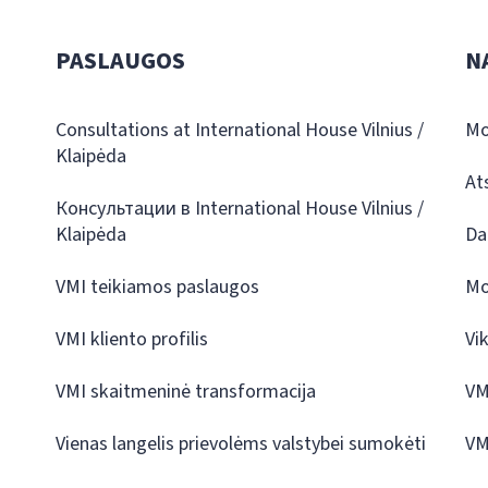
PASLAUGOS
N
Consultations at International House Vilnius /
Mo
Klaipėda
At
Консультации в International House Vilnius /
Klaipėda
Da
VMI teikiamos paslaugos
Mo
VMI kliento profilis
Vi
VMI skaitmeninė transformacija
VM
Vienas langelis prievolėms valstybei sumokėti
VM