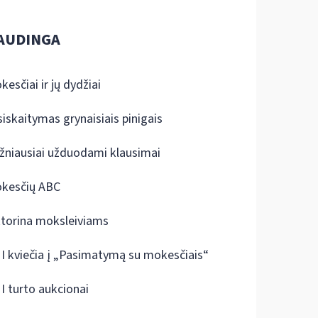
AUDINGA
kesčiai ir jų dydžiai
siskaitymas grynaisiais pinigais
žniausiai užduodami klausimai
kesčių ABC
ktorina moksleiviams
I kviečia į „Pasimatymą su mokesčiais“
I turto aukcionai