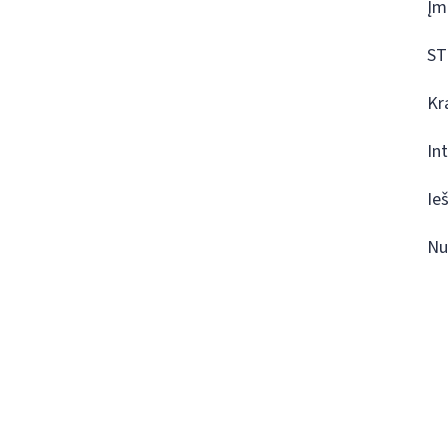
Įm
ST
Kr
In
Ie
Nu