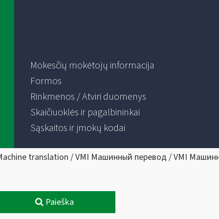
Mokesčių mokėtojų informacija
Formos
Rinkmenos / Atviri duomenys
Skaičiuoklės ir pagalbininkai
Sąskaitos ir įmokų kodai
Machine translation / VMI Машинный перевод / VMI Машин
Paieška