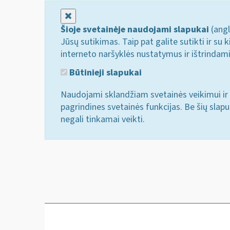
Uždaryti
Šioje svetainėje naudojami slapukai
(angl
Jūsų sutikimas. Taip pat galite sutikti ir s
interneto naršyklės nustatymus ir ištrindam
Būtinieji slapukai
Naudojami sklandžiam svetainės veikimui ir 
pagrindines svetainės funkcijas. Be šių slap
negali tinkamai veikti.