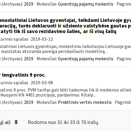
 (Archyvas):
2019
Mokesčiai:
Gyventojų pajamų mokestis
Pagrind
nuolatiniai Lietuvos gyventojai, teikdami Lietuvoje gy
araciją, turės deklaruoti
ir
užsienio valstybėse gautas p
tatyti tik iš savo rezidavimo šalies,
ar
iš visų šalių
urinio sąrašas
2019-03-12
latiniai Lietuvos gyventojai, mokestiniu laikotarpiu Lietuvoje gav
nuostatas atsiranda pareiga perskaičiuoti mokėtiną...
 (Archyvas):
2019
Mokesčiai:
Gyventojų pajamų mokestis
Pagrind
r
lengvatinis 9 proc.
urinio sąrašas
2019-03-08
atinis 9 proc. PVM tarifas gali būti taikomas tik iš medienos atlie
fikuojami KN 4401 pozicijoje, pardavimui. Kitaip...
 (Archyvas):
2019
Mokesčiai:
Pridėtinės vertės mokestis
Pagrindi
ų(-ai)
Rodoma nuo 31 iki 35 iš 76 irašų.