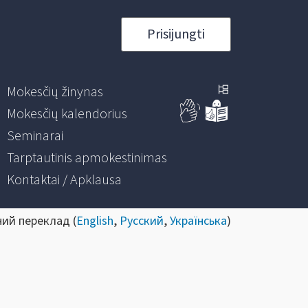
Prisijungti
Mokesčių žinynas
Mokesčių kalendorius
Seminarai
Tarptautinis apmokestinimas
Kontaktai / Apklausa
ний переклад (
English
,
Русский
,
Українська
)