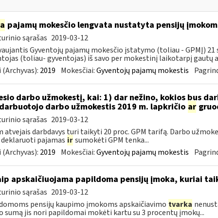
ia
pajamų mokesčio lengvata nustatyta pensijų įmokoms
urinio sąrašas
2019-03-12
aujantis Gyventojų pajamų mokesčio įstatymo (toliau - GPMĮ) 21 str
tojas (toliau- gyventojas) iš savo per mokestinį laikotarpį gautų
 (Archyvas):
2019
Mokesčiai:
Gyventojų pajamų mokestis
Pagrind
sio darbo užmokestį, kai: 1) dar nežino, kokios bus d
darbuotojo darbo užmokestis 2019 m. lapkričio
ar
gruo
urinio sąrašas
2019-03-12
 atvejais darbdavys turi taikyti 20 proc. GPM tarifą. Darbo užmokes
 deklaruoti pajamas
ir
sumokėti GPM tenka...
 (Archyvas):
2019
Mokesčiai:
Gyventojų pajamų mokestis
Pagrind
aip apskaičiuojama papildoma pensijų įmoka, kuriai ta
urinio sąrašas
2019-03-12
ldomoms pensijų kaupimo įmokoms apskaičiavimo
tvarka
nenusta
o sumą jis nori papildomai mokėti kartu su 3 procentų įmokų...