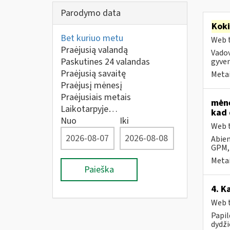
Parodymo data
Kok
Bet kuriuo metu
Web t
Praėjusią valandą
Vadov
Paskutines 24 valandas
gyven
Praėjusią savaitę
Metai
Praėjusį mėnesį
Praėjusiais metais
mėne
Laikotarpyje…
kad 
Nuo
Iki
Web t
Abiem
GPM,
Metai
Paieška
4. K
Web t
Papi
dydži