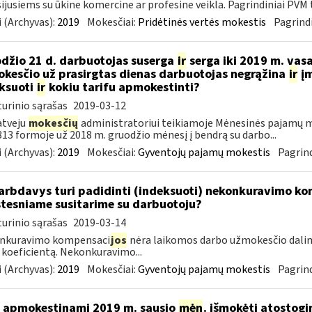
ijusiems su ūkine komercine ar profesine veikla. Pagrindiniai PVM ta
 (Archyvas):
2019
Mokesčiai:
Pridėtinės vertės mokestis
Pagrindi
džio 21 d. darbuotojas suserga
ir
serga iki 2019 m. vas
kesčio už prasirgtas dienas darbuotojas negrąžina
ir
įm
ksuoti
ir
kokiu tarifu apmokestinti?
urinio sąrašas
2019-03-12
atveju
mokesčių
administratoriui teikiamoje Mėnesinės pajamų m
3 formoje už 2018 m. gruodžio mėnesį į bendrą su darbo...
 (Archyvas):
2019
Mokesčiai:
Gyventojų pajamų mokestis
Pagrind
rbdavys turi padidinti (indeksuoti) nekonkuravimo k
tesniame susitarime su darbuotoju?
urinio sąrašas
2019-03-14
nkuravimo kompensaci
jos
nėra laikomos darbo užmokesčio dalim
 koeficientą. Nekonkuravimo...
 (Archyvas):
2019
Mokesčiai:
Gyventojų pajamų mokestis
Pagrind
 apmokestinami 2019 m. sausio
mėn
. išmokėti atostogi