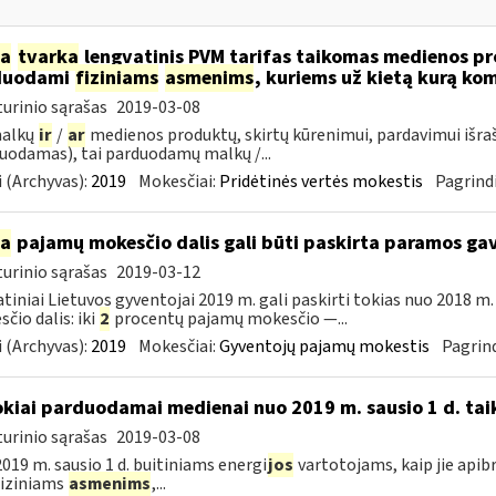
ia
tvarka
lengvatinis PVM tarifas taikomas medienos pro
duodami
fiziniams
asmenims
, kuriems už kietą kurą ko
urinio sąrašas
2019-03-08
malkų
ir
/
ar
medienos produktų, skirtų kūrenimui, pardavimui išra
uodamas), tai parduodamų malkų /...
 (Archyvas):
2019
Mokesčiai:
Pridėtinės vertės mokestis
Pagrindi
ia
pajamų mokesčio dalis gali būti paskirta paramos g
urinio sąrašas
2019-03-12
tiniai Lietuvos gyventojai 2019 m. gali paskirti tokias nuo 2018 
čio dalis: iki
2
procentų pajamų mokesčio —...
 (Archyvas):
2019
Mokesčiai:
Gyventojų pajamų mokestis
Pagrind
okiai parduodamai medienai nuo 2019 m. sausio 1 d. tai
urinio sąrašas
2019-03-08
019 m. sausio 1 d. buitiniams energi
jos
vartotojams, kaip jie apib
 fiziniams
asmenims
,...