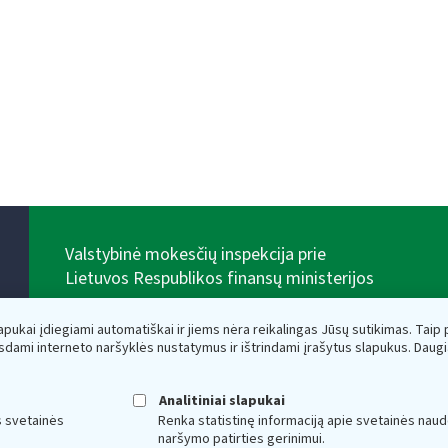
Valstybinė mokesčių inspekcija prie
Lietuvos Respublikos finansų ministerijos
Biudžetinė įstaiga. Juridinio asmens kodas — 188659752,
adresas: Vasario 16-osios g. 14, 01107 Vilnius, Lietuva,
lapukai įdiegiami automatiškai ir jiems nėra reikalingas Jūsų sutikimas. Taip pa
el.paštas:
vmi@vmi.lt
, E. pristatymo dėžutės adresas
sdami interneto naršyklės nustatymus ir ištrindami įrašytus slapukus. Daug
188659752
Duomenys apie Valstybinę mokesčių inspekciją prie
Lietuvos Respublikos finansų ministerijos kaupiami ir
Analitiniai slapukai
saugomi Juridinių asmenų registre
s svetainės
Renka statistinę informaciją apie svetainės naud
naršymo patirties gerinimui.