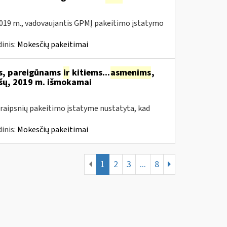
019 m., vadovaujantis GPMĮ pakeitimo įstatymo
inis:
Mokesčių pakeitimai
ms, pareigūnams
ir
kitiems...
asmenims
,
šų, 2019 m. išmokamai
raipsnių pakeitimo įstatyme nustatyta, kad
inis:
Mokesčių pakeitimai
1
2
3
...
8