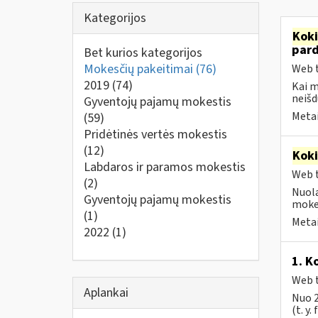
Kategorijos
Kok
par
Bet kurios kategorijos
Mokesčių pakeitimai
(76)
Web t
2019
(74)
Kai 
neišd
Gyventojų pajamų mokestis
Metai
(59)
Pridėtinės vertės mokestis
(12)
Kok
Labdaros ir paramos mokestis
Web t
(2)
Nuola
Gyventojų pajamų mokestis
mokes
(1)
Metai
2022
(1)
1. K
Web t
Aplankai
Nuo 2
(t. y.