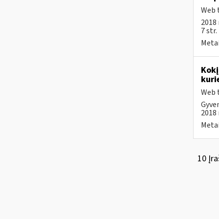
Web t
2018 
7 str
Metai
Kokį
kuri
Web t
Gyven
2018 m
Metai
10 Įra