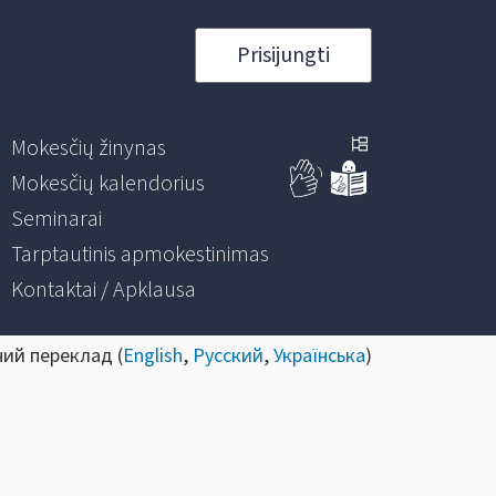
Prisijungti
Mokesčių žinynas
Mokesčių kalendorius
Seminarai
Tarptautinis apmokestinimas
Kontaktai / Apklausa
ний переклад (
English
,
Русский
,
Українська
)