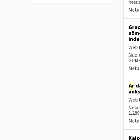
nesus
Metai
Gruo
užmo
inde
Web t
Šiuo 
GPM31
Metai
Ar
da
anks
Web t
Neko
1,289
Metai
Kaip