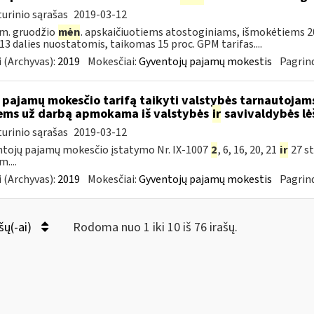
urinio sąrašas
2019-03-12
m. gruodžio
mėn
. apskaičiuotiems atostoginiams, išmokėtiems 2
. 13 dalies nuostatomis, taikomas 15 proc. GPM tarifas....
 (Archyvas):
2019
Mokesčiai:
Gyventojų pajamų mokestis
Pagrind
 pajamų mokesčio tarifą taikyti valstybės tarnautoja
ems už darbą apmokama iš valstybės
ir
savivaldybės lė
urinio sąrašas
2019-03-12
tojų pajamų mokesčio įstatymo Nr. IX-1007
2
, 6, 16, 20, 21
ir
27 st
....
 (Archyvas):
2019
Mokesčiai:
Gyventojų pajamų mokestis
Pagrind
šų(-ai)
Rodoma nuo 1 iki 10 iš 76 irašų.