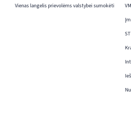
Vienas langelis prievolėms valstybei sumokėti
VM
Įm
ST
Kr
In
Ie
Nu