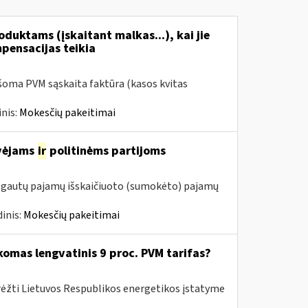
duktams (įskaitant malkas...), kai jie
mpensacijas teikia
šoma PVM sąskaita faktūra (kasos kvitas
nis:
Mokesčių pakeitimai
avėjams
ir
politinėms partijoms
m. gautų pajamų išskaičiuoto (sumokėto) pajamų
inis:
Mokesčių pakeitimai
komas lengvatinis 9 proc. PVM tarifas?
rėžti Lietuvos Respublikos energetikos įstatyme