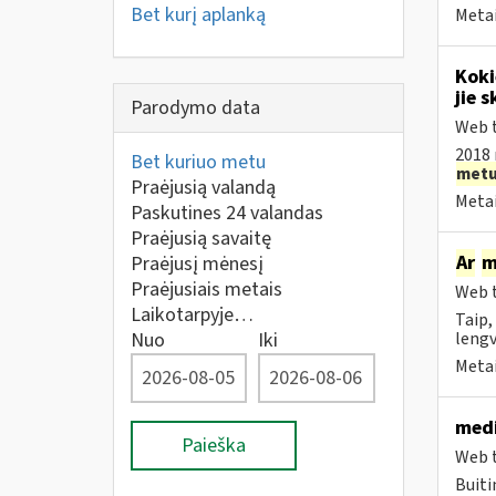
Bet kurį aplanką
Metai
Koki
jie s
Parodymo data
Web t
2018 
Bet kuriuo metu
met
Praėjusią valandą
Metai
Paskutines 24 valandas
Praėjusią savaitę
Ar
m
Praėjusį mėnesį
Praėjusiais metais
Web t
Laikotarpyje…
Taip,
Nuo
Iki
lengv
Metai
medi
Paieška
Web t
Buiti