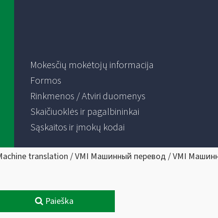
Mokesčių mokėtojų informacija
Formos
Rinkmenos / Atviri duomenys
Skaičiuoklės ir pagalbininkai
Sąskaitos ir įmokų kodai
Machine translation / VMI Машинный перевод / VMI Машин
Paieška