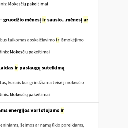
nis:
Mokesčių pakeitimai
 – gruodžio mėnesį
ir
sausio...mėnesį
ar
 bus taikomas apskaičiavimo
ir
išmokėjimo
inis:
Mokesčių pakeitimai
šlaidas
ir
paslaugų suteikimą
us, kuriais bus grindžiama teisė į mokesčio
inis:
Mokesčių pakeitimai
ams energijos vartotojams
ir
asmeniniams, šeimos ar namų ūkio poreikiams,