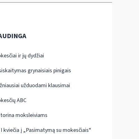
AUDINGA
kesčiai ir jų dydžiai
siskaitymas grynaisiais pinigais
žniausiai užduodami klausimai
kesčių ABC
ktorina moksleiviams
I kviečia į „Pasimatymą su mokesčiais“