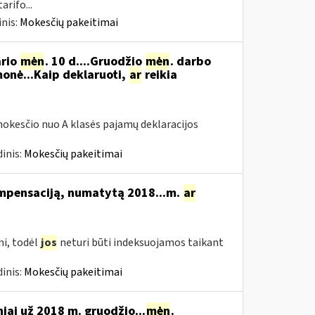
rifo...
nis:
Mokesčių pakeitimai
ario
mėn
. 10 d....Gruodžio
mėn
. darbo
onė...Kaip deklaruoti,
ar
reikia
okesčio nuo A klasės pajamų deklaracijos
inis:
Mokesčių pakeitimai
ompensaciją, numatytą 2018...m.
ar
i, todėl
jos
neturi būti indeksuojamos taikant
inis:
Mokesčių pakeitimai
niai už 2018 m. gruodžio...
mėn
.