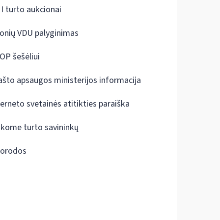
I turto aukcionai
onių VDU palyginimas
OP šešėliui
ašto apsaugos ministerijos informacija
terneto svetainės atitikties paraiška
škome turto savininkų
orodos