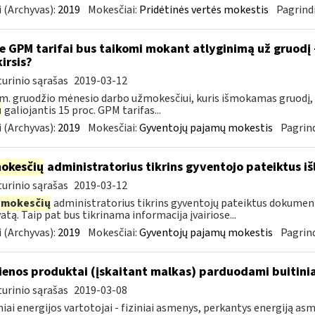
 (Archyvas):
2019
Mokesčiai:
Pridėtinės vertės mokestis
Pagrindi
e GPM tarifai bus taikomi mokant atlyginimą už gruodį
kirsis?
urinio sąrašas
2019-03-12
m. gruodžio mėnesio darbo užmokesčiui, kuris išmokamas gruodį,
u
galiojantis 15 proc. GPM tarifas...
 (Archyvas):
2019
Mokesčiai:
Gyventojų pajamų mokestis
Pagrind
okesčių
administratorius tikrins gyventojo pateiktus i
urinio sąrašas
2019-03-12
mokesčių
administratorius tikrins gyventojų pateiktus dokument
atą. Taip pat bus tikrinama informacija įvairiose...
 (Archyvas):
2019
Mokesčiai:
Gyventojų pajamų mokestis
Pagrind
enos produktai (įskaitant malkas) parduodami buitini
urinio sąrašas
2019-03-08
niai energijos vartotojai - fiziniai asmenys, perkantys energiją 