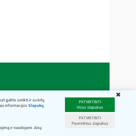
Uždar
t galite sutikti ir su kitų
PATVIRTINTI
iau informacijos
Slapukų
Visus slapukus
PATVIRTINTI
Pasirinktus slapukus
ojimą ir naudojami Jūsų