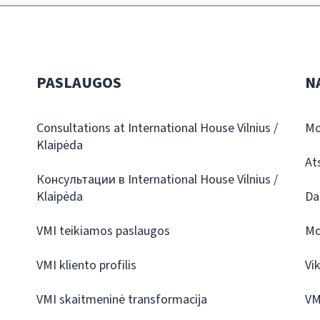
PASLAUGOS
N
Consultations at International House Vilnius /
Mo
Klaipėda
At
Консультации в International House Vilnius /
Klaipėda
Da
VMI teikiamos paslaugos
Mo
VMI kliento profilis
Vi
VMI skaitmeninė transformacija
VM