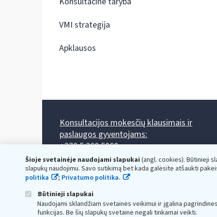
Konsultacinė taryba
VMI strategija
Apklausos
Konsultacijos mokesčių klausimais ir
paslaugos gyventojams:
+370 5 260 5060
Darbo laikas: I-IV 8.00-17.00, V 8.00-15.45.
Šioje svetainėje naudojami slapukai
(angl. cookies). Būtinieji s
Prieššventinę dieną - viena valanda trumpiau.
slapukų naudojimu. Savo sutikimą bet kada galėsite atšaukti pakei
Kiekvieno mėnesio antrą penktadienį 8.00 val. - 12.00 val.
politika
;
Privatumo politika.
Mano VMI
Paklausimas per
Būtinieji slapukai
Naudojami sklandžiam svetainės veikimui ir įgalina pagrindine
funkcijas. Be šių slapukų svetainė negali tinkamai veikti.