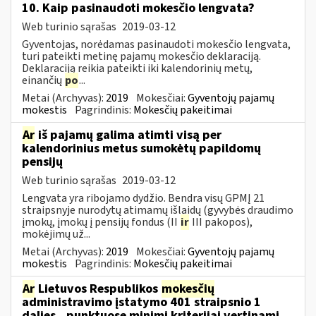
10. Kaip pasinaudoti mokesčio lengvata?
Web turinio sąrašas
2019-03-12
Gyventojas, norėdamas pasinaudoti mokesčio lengvata,
turi pateikti metinę pajamų mokesčio deklaraciją.
Deklaraciją reikia pateikti iki kalendorinių metų,
einančių
po
...
Metai (Archyvas):
2019
Mokesčiai:
Gyventojų pajamų
mokestis
Pagrindinis:
Mokesčių pakeitimai
Ar
iš pajamų galima atimti visą per
kalendorinius metus sumokėtų papildomų
pensijų
Web turinio sąrašas
2019-03-12
Lengvata yra ribojamo dydžio. Bendra visų GPMĮ 21
straipsnyje nurodytų atimamų išlaidų (gyvybės draudimo
įmokų, įmokų į pensijų fondus (II
ir
III pakopos),
mokėjimų už...
Metai (Archyvas):
2019
Mokesčiai:
Gyventojų pajamų
mokestis
Pagrindinis:
Mokesčių pakeitimai
Ar
Lietuvos Respublikos
mokesčių
administravimo įstatymo 401 straipsnio 1
dalies...punktuose minimi kriterijai vertinami