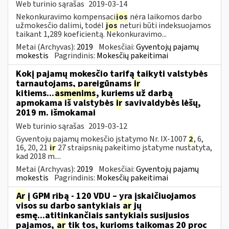
Web turinio sąrašas
2019-03-14
Nekonkuravimo kompensaci
jos
nėra laikomos darbo
užmokesčio dalimi, todėl
jos
neturi būti indeksuojamos
taikant 1,289 koeficientą. Nekonkuravimo...
Metai (Archyvas):
2019
Mokesčiai:
Gyventojų pajamų
mokestis
Pagrindinis:
Mokesčių pakeitimai
Kokį pajamų mokesčio tarifą taikyti valstybės
tarnautojams, pareigūnams
ir
kitiems...
asmenims
, kuriems už darbą
apmokama iš valstybės
ir
savivaldybės lėšų,
2019 m. išmokamai
Web turinio sąrašas
2019-03-12
Gyventojų pajamų mokesčio įstatymo Nr. IX-1007
2
, 6,
16, 20, 21
ir
27 straipsnių pakeitimo įstatyme nustatyta,
kad 2018 m....
Metai (Archyvas):
2019
Mokesčiai:
Gyventojų pajamų
mokestis
Pagrindinis:
Mokesčių pakeitimai
Ar
į GPM ribą - 120 VDU – yra įskaičiuojamos
visos su darbo santykiais
ar
jų
esmę...atitinkančiais santykiais susijusios
pajamos,
ar
tik tos, kurioms taikomas 20 proc