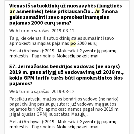
Vienas iš sutuoktinių už nuosavybės (jungtinės
ar
asmeninės) teise priklausančio...
Ar
žmona
galės sumažinti savo apmokestinamąsias
pajamas 2000 eurų suma?
Web turinio sąrašas
2019-03-12
Taip, kiekvienas iš sutuoktinių galės sumažinti savo
apmokestinamąsias pajamas
po
2000 eurų.
Metai (Archyvas):
2019
Mokesčiai:
Gyventojų pajamų
mokestis
Pagrindinis:
Mokesčių pakeitimai
57. Jei mažosios bendrijos vadovas (ne narys)
2019 m. gaus atlygį už vadovavimą už 2018 m.,
kokiu GPM tarifu turės būti apmokestintos šios
pajamos?
Web turinio sąrašas
2019-03-12
Pateiktu atveju, mažosios bendrijos vadovo (ne nario)
pagal civilinę paslaugų sutartį už vadovavimą gautos
pajamos turi būti apmokestinamos pagal nuo 2019 m.
įsigaliojusias GPMĮ nuostatas. Mažųjų...
Metai (Archyvas):
2019
Mokesčiai:
Gyventojų pajamų
mokestis
Pagrindinis:
Mokesčių pakeitimai