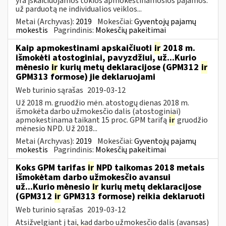
yra įskaičiuojamos tokios apmokestinamosios pajamos:
už parduotą ne individualios veiklos...
Metai (Archyvas):
2019
Mokesčiai:
Gyventojų pajamų
mokestis
Pagrindinis:
Mokesčių pakeitimai
Kaip apmokestinami apskaičiuoti
ir
2018 m.
išmokėti atostoginiai, pavyzdžiui, už...Kurio
mėnesio
ir
kurių metų deklaracijose (GPM312
ir
GPM313 formose) jie deklaruojami
Web turinio sąrašas
2019-03-12
Už 2018 m. gruodžio mėn. atostogų dienas 2018 m.
išmokėta darbo užmokesčio dalis (atostoginiai)
apmokestinama taikant 15 proc. GPM tarifą
ir
gruodžio
mėnesio NPD. Už 2018...
Metai (Archyvas):
2019
Mokesčiai:
Gyventojų pajamų
mokestis
Pagrindinis:
Mokesčių pakeitimai
Koks GPM tarifas
ir
NPD taikomas 2018 metais
išmokėtam darbo užmokesčio avansui
už...Kurio mėnesio
ir
kurių metų deklaracijose
(GPM312
ir
GPM313 formose) reikia deklaruoti
Web turinio sąrašas
2019-03-12
Atsižvelgiant į tai, kad darbo užmokesčio dalis (avansas)