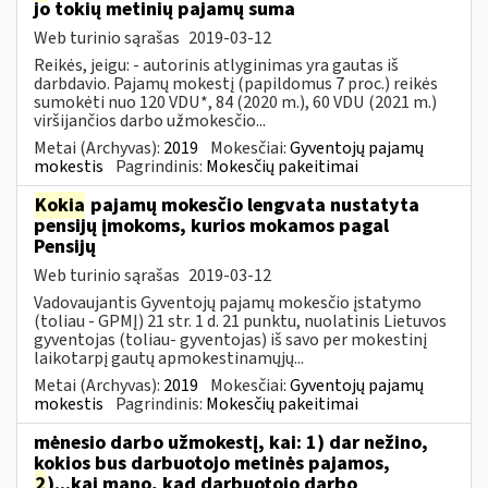
jo tokių metinių pajamų suma
Web turinio sąrašas
2019-03-12
Reikės, jeigu: - autorinis atlyginimas yra gautas iš
darbdavio. Pajamų mokestį (papildomus 7 proc.) reikės
sumokėti nuo 120 VDU*, 84 (2020 m.), 60 VDU (2021 m.)
viršijančios darbo užmokesčio...
Metai (Archyvas):
2019
Mokesčiai:
Gyventojų pajamų
mokestis
Pagrindinis:
Mokesčių pakeitimai
Kokia
pajamų mokesčio lengvata nustatyta
pensijų įmokoms, kurios mokamos pagal
Pensijų
Web turinio sąrašas
2019-03-12
Vadovaujantis Gyventojų pajamų mokesčio įstatymo
(toliau - GPMĮ) 21 str. 1 d. 21 punktu, nuolatinis Lietuvos
gyventojas (toliau- gyventojas) iš savo per mokestinį
laikotarpį gautų apmokestinamųjų...
Metai (Archyvas):
2019
Mokesčiai:
Gyventojų pajamų
mokestis
Pagrindinis:
Mokesčių pakeitimai
mėnesio darbo užmokestį, kai: 1) dar nežino,
kokios bus darbuotojo metinės pajamos,
2
)...kai mano, kad darbuotojo darbo