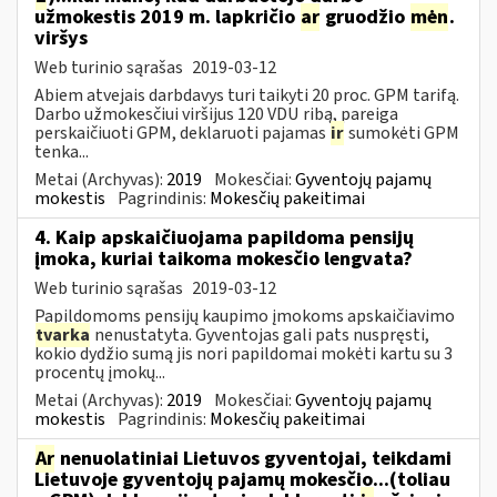
užmokestis 2019 m. lapkričio
ar
gruodžio
mėn
.
viršys
Web turinio sąrašas
2019-03-12
Abiem atvejais darbdavys turi taikyti 20 proc. GPM tarifą.
Darbo užmokesčiui viršijus 120 VDU ribą, pareiga
perskaičiuoti GPM, deklaruoti pajamas
ir
sumokėti GPM
tenka...
Metai (Archyvas):
2019
Mokesčiai:
Gyventojų pajamų
mokestis
Pagrindinis:
Mokesčių pakeitimai
4. Kaip apskaičiuojama papildoma pensijų
įmoka, kuriai taikoma mokesčio lengvata?
Web turinio sąrašas
2019-03-12
Papildomoms pensijų kaupimo įmokoms apskaičiavimo
tvarka
nenustatyta. Gyventojas gali pats nuspręsti,
kokio dydžio sumą jis nori papildomai mokėti kartu su 3
procentų įmokų...
Metai (Archyvas):
2019
Mokesčiai:
Gyventojų pajamų
mokestis
Pagrindinis:
Mokesčių pakeitimai
Ar
nenuolatiniai Lietuvos gyventojai, teikdami
Lietuvoje gyventojų pajamų mokesčio...(toliau