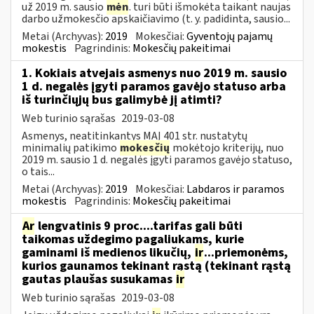
už 2019 m. sausio
mėn
. turi būti išmokėta taikant naujas
darbo užmokesčio apskaičiavimo (t. y. padidinta, sausio...
Metai (Archyvas):
2019
Mokesčiai:
Gyventojų pajamų
mokestis
Pagrindinis:
Mokesčių pakeitimai
1. Kokiais atvejais asmenys nuo 2019 m. sausio
1 d. negalės įgyti paramos gavėjo statuso arba
iš turinčiųjų bus galimybė jį atimti?
Web turinio sąrašas
2019-03-08
Asmenys, neatitinkantys MAĮ 401 str. nustatytų
minimalių patikimo
mokesčių
mokėtojo kriterijų, nuo
2019 m. sausio 1 d. negalės įgyti paramos gavėjo statuso,
o tais...
Metai (Archyvas):
2019
Mokesčiai:
Labdaros ir paramos
mokestis
Pagrindinis:
Mokesčių pakeitimai
Ar
lengvatinis 9 proc....tarifas gali būti
taikomas uždegimo pagaliukams, kurie
gaminami iš medienos likučių,
ir
...priemonėms,
kurios gaunamos tekinant rąstą (tekinant rąstą
gautas plaušas susukamas
ir
Web turinio sąrašas
2019-03-08