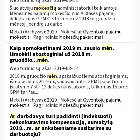
Web turinio sąrašas
2019-03-12
Šiuo atveju
mokesčių
administratoriui teikiamoje
Mėnesinės pajamų mokesčio nuo A klasės pajamų
deklaracijos GPM313 formoje už 2018 m. gruodžio
mėnesį į bendrą su darbo...
Metai (Archyvas):
2019
Mokesčiai:
Gyventojų pajamų
mokestis
Pagrindinis:
Mokesčių pakeitimai
Kaip apmokestinami 2019 m. sausio
mėn
.
išmokėti atostoginiai už 2018 m.
gruodžio...
mėn
.
Web turinio sąrašas
2019-03-12
2018 m. gruodžio
mėn
. apskaičiuotiems atostoginiams,
išmokėtiems 2019 m., vadovaujantis GPMĮ pakeitimo
įstatymo 7 str. 13 dalies nuostatomis, taikomas 15 proc.
GPM tarifas....
Metai (Archyvas):
2019
Mokesčiai:
Gyventojų pajamų
mokestis
Pagrindinis:
Mokesčių pakeitimai
Ar
darbdavys turi padidinti (indeksuoti)
nekonkuravimo kompensaciją, numatytą
2018...m.
ar
ankstesniame susitarime su
darbuotoju?