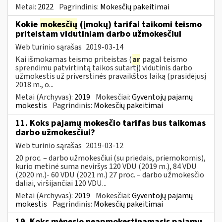
Metai:
2022
Pagrindinis:
Mokesčių pakeitimai
Kokie
mokesčių
(įmokų) tarifai taikomi teismo
priteistam vidutiniam darbo užmokesčiui
Web turinio sąrašas
2019-03-14
Kai išmokamas teismo priteistas (
ar
pagal teismo
sprendimu patvirtintą taikos sutartį) vidutinis darbo
užmokestis už priverstinės pravaikštos laiką (prasidėjusį
2018 m., o...
Metai (Archyvas):
2019
Mokesčiai:
Gyventojų pajamų
mokestis
Pagrindinis:
Mokesčių pakeitimai
11. Koks pajamų mokesčio tarifas bus taikomas
darbo užmokesčiui?
Web turinio sąrašas
2019-03-12
20 proc. – darbo užmokesčiui (su priedais, priemokomis),
kurio metinė suma neviršys 120 VDU (2019 m.), 84 VDU
(2020 m.)- 60 VDU (2021 m.) 27 proc. – darbo užmokesčio
daliai, viršijančiai 120 VDU...
Metai (Archyvas):
2019
Mokesčiai:
Gyventojų pajamų
mokestis
Pagrindinis:
Mokesčių pakeitimai
19. Koks mėnesio neapmokestinamasis pajamų