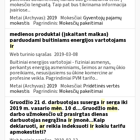
mokesčio lengvatą. Taip pat bus tikrinama informacija
įvairiose...
Metai (Archyvas):
2019
Mokesčiai:
Gyventojų pajamų
mokestis
Pagrindinis:
Mokesčių pakeitimai
medienos produktai (įskaitant malkas)
parduodami buitiniams energijos vartotojams
ir
Web turinio sąrašas
2019-03-08
Buitiniai energijos vartotojai - fiziniai asmenys,
perkantys energiją asmeniniams, šeimos ar namų ūkio
poreikiams, nesusijusiems su ūkine komercine ar
profesine veikla. Pagrindiniai PVM tarifo...
Metai (Archyvas):
2019
Mokesčiai:
Pridėtinės vertės
mokestis
Pagrindinis:
Mokesčių pakeitimai
Gruodžio 21 d. darbuotojas suserga
ir
serga iki
2019 m. vasario
mėn
. 10 d....Gruodžio
mėn
.
darbo užmokesčio už prasirgtas dienas
darbuotojas negrąžina
ir
įmonė...Kaip
deklaruoti,
ar
reikia indeksuoti
ir
kokiu tarifu
apmokestinti?