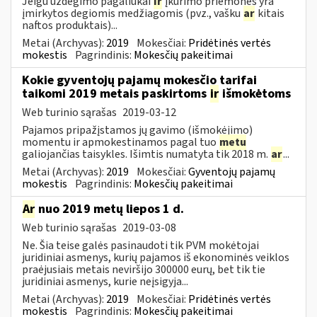
Jeigu uždegimo pagaliukai
ir
įkūrimo priemonės yra
įmirkytos degiomis medžiagomis (pvz., vašku
ar
kitais
naftos produktais)...
Metai (Archyvas):
2019
Mokesčiai:
Pridėtinės vertės
mokestis
Pagrindinis:
Mokesčių pakeitimai
Kokie gyventojų pajamų mokesčio tarifai
taikomi 2019 metais paskirtoms
ir
išmokėtoms
Web turinio sąrašas
2019-03-12
Pajamos pripažįstamos jų gavimo (išmokėjimo)
momentu ir apmokestinamos pagal tuo
metu
galiojančias taisykles. Išimtis numatyta tik 2018 m.
ar
...
Metai (Archyvas):
2019
Mokesčiai:
Gyventojų pajamų
mokestis
Pagrindinis:
Mokesčių pakeitimai
Ar
nuo 2019 metų liepos 1 d.
Web turinio sąrašas
2019-03-08
Ne. Šia teise galės pasinaudoti tik PVM mokėtojai
juridiniai asmenys, kurių pajamos iš ekonominės veiklos
praėjusiais metais neviršijo 300000 eurų, bet tik tie
juridiniai asmenys, kurie neįsigyja...
Metai (Archyvas):
2019
Mokesčiai:
Pridėtinės vertės
mokestis
Pagrindinis:
Mokesčių pakeitimai