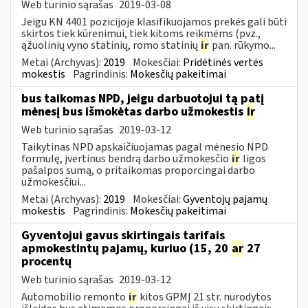
Web turinio sąrašas
2019-03-08
Jeigu KN 4401 pozicijoje klasifikuojamos prekės gali būti
skirtos tiek kūrenimui, tiek kitoms reikmėms (pvz.,
ąžuolinių vyno statinių, romo statinių
ir
pan. rūkymo...
Metai (Archyvas):
2019
Mokesčiai:
Pridėtinės vertės
mokestis
Pagrindinis:
Mokesčių pakeitimai
bus taikomas NPD, jeigu darbuotojui tą patį
mėnesį bus išmokėtas darbo užmokestis
ir
Web turinio sąrašas
2019-03-12
Taikytinas NPD apskaičiuojamas pagal mėnesio NPD
formulę, įvertinus bendrą darbo užmokesčio
ir
ligos
pašalpos sumą, o pritaikomas proporcingai darbo
užmokesčiui...
Metai (Archyvas):
2019
Mokesčiai:
Gyventojų pajamų
mokestis
Pagrindinis:
Mokesčių pakeitimai
Gyventojui gavus skirtingais tarifais
apmokestintų pajamų, kuriuo (15, 20
ar
27
procentų
Web turinio sąrašas
2019-03-12
Automobilio remonto
ir
kitos GPMĮ 21 str. nurodytos