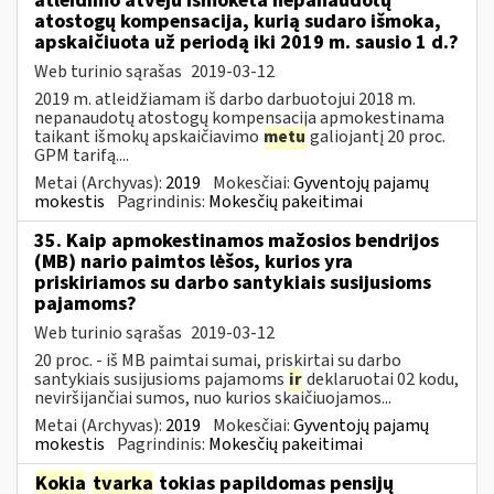
atleidimo atveju išmokėta nepanaudotų
atostogų kompensacija, kurią sudaro išmoka,
apskaičiuota už periodą iki 2019 m. sausio 1 d.?
Web turinio sąrašas
2019-03-12
2019 m. atleidžiamam iš darbo darbuotojui 2018 m.
nepanaudotų atostogų kompensacija apmokestinama
taikant išmokų apskaičiavimo
metu
galiojantį 20 proc.
GPM tarifą....
Metai (Archyvas):
2019
Mokesčiai:
Gyventojų pajamų
mokestis
Pagrindinis:
Mokesčių pakeitimai
35. Kaip apmokestinamos mažosios bendrijos
(MB) nario paimtos lėšos, kurios yra
priskiriamos su darbo santykiais susijusioms
pajamoms?
Web turinio sąrašas
2019-03-12
20 proc. - iš MB paimtai sumai, priskirtai su darbo
santykiais susijusioms pajamoms
ir
deklaruotai 02 kodu,
neviršijančiai sumos, nuo kurios skaičiuojamos...
Metai (Archyvas):
2019
Mokesčiai:
Gyventojų pajamų
mokestis
Pagrindinis:
Mokesčių pakeitimai
Kokia
tvarka
tokias papildomas pensijų