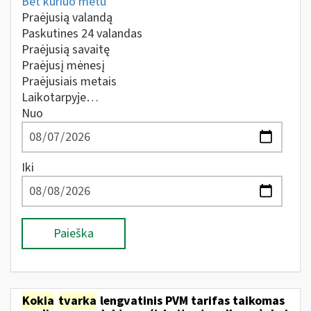
Bet kuriuo metu
Praėjusią valandą
Paskutines 24 valandas
Praėjusią savaitę
Praėjusį mėnesį
Praėjusiais metais
Laikotarpyje…
Nuo
Iki
Paieška
Kokia
tvarka
lengvatinis PVM tarifas taikomas