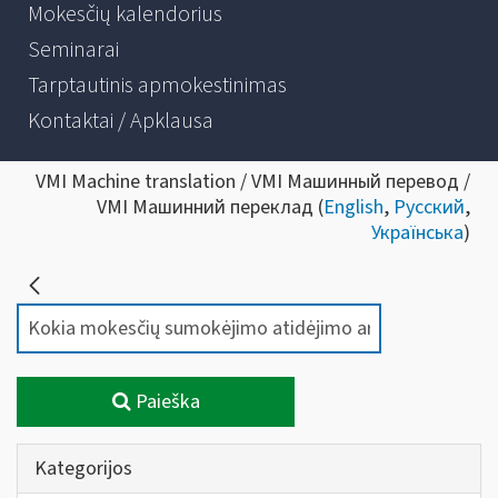
Mokesčių kalendorius
Seminarai
Tarptautinis apmokestinimas
Kontaktai / Apklausa
VMI Machine translation / VMI Машинный перевод /
VMI Машинний переклад (
English
,
Русский
,
Українська
)
Paieška
Kategorijos