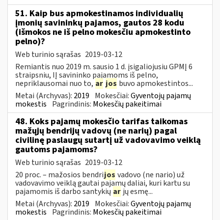
51. Kaip bus apmokestinamos individualių
įmonių savininkų pajamos, gautos 28 kodu
(išmokos ne iš pelno mokesčiu apmokestinto
pelno)?
Web turinio sąrašas
2019-03-12
Remiantis nuo 2019 m. sausio 1 d. įsigaliojusiu GPMĮ 6
straipsniu, IĮ savininko pajamoms iš pelno,
nepriklausomai nuo to,
ar
jos
buvo apmokestintos...
Metai (Archyvas):
2019
Mokesčiai:
Gyventojų pajamų
mokestis
Pagrindinis:
Mokesčių pakeitimai
48. Koks pajamų mokesčio tarifas taikomas
mažųjų bendrijų vadovų (ne narių) pagal
civilinę paslaugų sutartį už vadovavimo veiklą
gautoms pajamoms?
Web turinio sąrašas
2019-03-12
20 proc. – mažosios bendri
jos
vadovo (ne nario) už
vadovavimo veiklą gautai pajamų daliai, kuri kartu su
pajamomis iš darbo santykių
ar
jų esmę...
Metai (Archyvas):
2019
Mokesčiai:
Gyventojų pajamų
mokestis
Pagrindinis:
Mokesčių pakeitimai