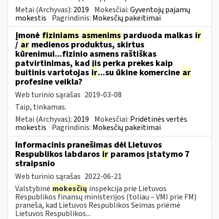
Metai (Archyvas):
2019
Mokesčiai:
Gyventojų pajamų
mokestis
Pagrindinis:
Mokesčių pakeitimai
Įmonė
fiziniams
asmenims
parduoda malkas
ir
/
ar
medienos produktus, skirtus
kūrenimui...fizinio asmens raštiškas
patvirtinimas, kad jis perka prekes kaip
buitinis vartotojas
ir
...su ūkine komercine
ar
profesine veikla?
Web turinio sąrašas
2019-03-08
Taip, tinkamas.
Metai (Archyvas):
2019
Mokesčiai:
Pridėtinės vertės
mokestis
Pagrindinis:
Mokesčių pakeitimai
Informacinis pranešimas dėl Lietuvos
Respublikos labdaros
ir
paramos įstatymo 7
straipsnio
Web turinio sąrašas
2022-06-21
Valstybinė
mokesčių
inspekcija prie Lietuvos
Respublikos finansų ministerijos (toliau – VMI prie FM)
praneša, kad Lietuvos Respublikos Seimas priėmė
Lietuvos Respublikos...