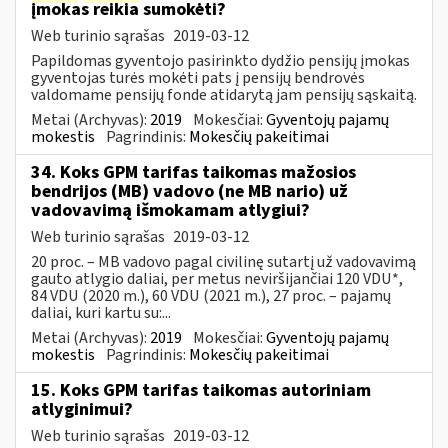
įmokas reikia sumokėti?
Web turinio sąrašas
2019-03-12
Papildomas gyventojo pasirinkto dydžio pensijų įmokas
gyventojas turės mokėti pats į pensijų bendrovės
valdomame pensijų fonde atidarytą jam pensijų sąskaitą.
Metai (Archyvas):
2019
Mokesčiai:
Gyventojų pajamų
mokestis
Pagrindinis:
Mokesčių pakeitimai
34. Koks GPM tarifas taikomas mažosios
bendrijos (MB) vadovo (ne MB nario) už
vadovavimą išmokamam atlygiui?
Web turinio sąrašas
2019-03-12
20 proc. – MB vadovo pagal civilinę sutartį už vadovavimą
gauto atlygio daliai, per metus neviršijančiai 120 VDU*,
84 VDU (2020 m.), 60 VDU (2021 m.), 27 proc. – pajamų
daliai, kuri kartu su:...
Metai (Archyvas):
2019
Mokesčiai:
Gyventojų pajamų
mokestis
Pagrindinis:
Mokesčių pakeitimai
15. Koks GPM tarifas taikomas autoriniam
atlyginimui?
Web turinio sąrašas
2019-03-12