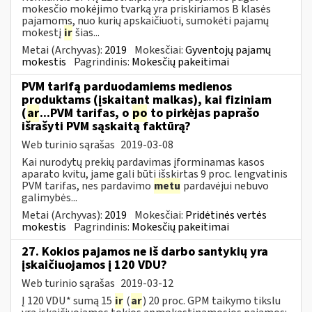
mokesčio mokėjimo tvarką yra priskiriamos B klasės
pajamoms, nuo kurių apskaičiuoti, sumokėti pajamų
mokestį
ir
šias...
Metai (Archyvas):
2019
Mokesčiai:
Gyventojų pajamų
mokestis
Pagrindinis:
Mokesčių pakeitimai
PVM tarifą parduodamiems medienos
produktams (įskaitant malkas), kai fiziniam
(
ar
...PVM tarifas, o
po
to pirkėjas paprašo
išrašyti PVM sąskaitą faktūrą?
Web turinio sąrašas
2019-03-08
Kai nurodytų prekių pardavimas įforminamas kasos
aparato kvitu, jame gali būti išskirtas 9 proc. lengvatinis
PVM tarifas, nes pardavimo
metu
pardavėjui nebuvo
galimybės...
Metai (Archyvas):
2019
Mokesčiai:
Pridėtinės vertės
mokestis
Pagrindinis:
Mokesčių pakeitimai
27. Kokios pajamos ne iš darbo santykių yra
įskaičiuojamos į 120 VDU?
Web turinio sąrašas
2019-03-12
Į 120 VDU* sumą 15
ir
(
ar
) 20 proc. GPM taikymo tikslu