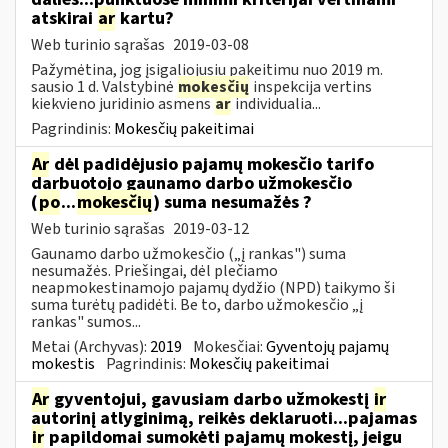
atskirai
ar
kartu?
Web turinio sąrašas
2019-03-08
Pažymėtina, jog įsigaliojusiu pakeitimu nuo 2019 m.
sausio 1 d. Valstybinė
mokesčių
inspekcija vertins
kiekvieno juridinio asmens
ar
individualia...
Pagrindinis:
Mokesčių pakeitimai
Ar
dėl padidėjusio pajamų mokesčio tarifo
darbuotojo gaunamo darbo užmokesčio
(
po
...
mokesčių
) suma nesumažės ?
Web turinio sąrašas
2019-03-12
Gaunamo darbo užmokesčio („į rankas") suma
nesumažės. Priešingai, dėl plečiamo
neapmokestinamojo pajamų dydžio (NPD) taikymo ši
suma turėtų padidėti. Be to, darbo užmokesčio „į
rankas" sumos...
Metai (Archyvas):
2019
Mokesčiai:
Gyventojų pajamų
mokestis
Pagrindinis:
Mokesčių pakeitimai
Ar
gyventojui, gavusiam darbo užmokestį
ir
autorinį atlyginimą, reikės deklaruoti...pajamas
ir
papildomai sumokėti pajamų mokestį, jeigu