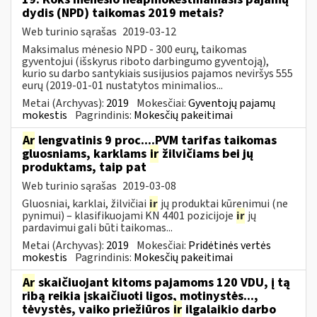
dydis (NPD) taikomas 2019 metais?
Web turinio sąrašas
2019-03-12
Maksimalus mėnesio NPD - 300 eurų, taikomas
gyventojui (išskyrus riboto darbingumo gyventoją),
kurio su darbo santykiais susijusios pajamos neviršys 555
eurų (2019-01-01 nustatytos minimalios...
Metai (Archyvas):
2019
Mokesčiai:
Gyventojų pajamų
mokestis
Pagrindinis:
Mokesčių pakeitimai
Ar
lengvatinis 9 proc....PVM tarifas taikomas
gluosniams, karklams
ir
žilvičiams bei jų
produktams, taip pat
Web turinio sąrašas
2019-03-08
Gluosniai, karklai, žilvičiai
ir
jų produktai kūrenimui (ne
pynimui) – klasifikuojami KN 4401 pozicijoje
ir
jų
pardavimui gali būti taikomas...
Metai (Archyvas):
2019
Mokesčiai:
Pridėtinės vertės
mokestis
Pagrindinis:
Mokesčių pakeitimai
Ar
skaičiuojant kitoms pajamoms 120 VDU, į tą
ribą reikia įskaičiuoti ligos, motinystės...,
tėvystės, vaiko priežiūros
ir
ilgalaikio darbo