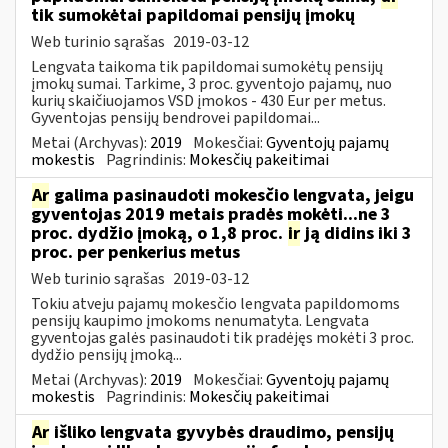
tik sumokėtai papildomai pensijų įmokų
Web turinio sąrašas
2019-03-12
Lengvata taikoma tik papildomai sumokėtų pensijų
įmokų sumai. Tarkime, 3 proc. gyventojo pajamų, nuo
kurių skaičiuojamos VSD įmokos - 430 Eur per metus.
Gyventojas pensijų bendrovei papildomai...
Metai (Archyvas):
2019
Mokesčiai:
Gyventojų pajamų
mokestis
Pagrindinis:
Mokesčių pakeitimai
Ar
galima pasinaudoti mokesčio lengvata, jeigu
gyventojas 2019 metais pradės mokėti...ne 3
proc. dydžio įmoką, o 1,8 proc.
ir
ją didins iki 3
proc. per penkerius metus
Web turinio sąrašas
2019-03-12
Tokiu atveju pajamų mokesčio lengvata papildomoms
pensijų kaupimo įmokoms nenumatyta. Lengvata
gyventojas galės pasinaudoti tik pradėjęs mokėti 3 proc.
dydžio pensijų įmoką...
Metai (Archyvas):
2019
Mokesčiai:
Gyventojų pajamų
mokestis
Pagrindinis:
Mokesčių pakeitimai
Ar
išliko lengvata gyvybės draudimo, pensijų