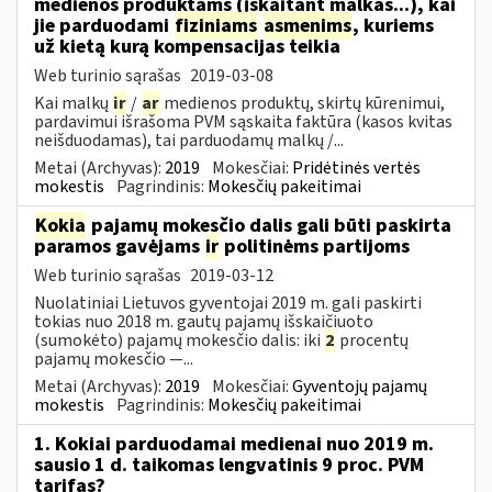
medienos produktams (įskaitant malkas...), kai
jie parduodami
fiziniams
asmenims
, kuriems
už kietą kurą kompensacijas teikia
Web turinio sąrašas
2019-03-08
Kai malkų
ir
/
ar
medienos produktų, skirtų kūrenimui,
pardavimui išrašoma PVM sąskaita faktūra (kasos kvitas
neišduodamas), tai parduodamų malkų /...
Metai (Archyvas):
2019
Mokesčiai:
Pridėtinės vertės
mokestis
Pagrindinis:
Mokesčių pakeitimai
Kokia
pajamų mokesčio dalis gali būti paskirta
paramos gavėjams
ir
politinėms partijoms
Web turinio sąrašas
2019-03-12
Nuolatiniai Lietuvos gyventojai 2019 m. gali paskirti
tokias nuo 2018 m. gautų pajamų išskaičiuoto
(sumokėto) pajamų mokesčio dalis: iki
2
procentų
pajamų mokesčio —...
Metai (Archyvas):
2019
Mokesčiai:
Gyventojų pajamų
mokestis
Pagrindinis:
Mokesčių pakeitimai
1. Kokiai parduodamai medienai nuo 2019 m.
sausio 1 d. taikomas lengvatinis 9 proc. PVM
tarifas?