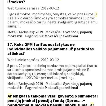
išmokas?
Web turinio sąrašas
2019-03-12
Ligos išmokos, motinystės, tėvystės, vaiko priežiūros
ir
ilgalaikio darbo išmokos yra apmokestinamos 15 proc.
pajamų mokesčio tarifu, neatsižvelgiant į gautų pajamų
sumą. Į...
Metai (Archyvas):
2019
Mokesčiai:
Gyventojų pajamų
mokestis
Pagrindinis:
Mokesčių pakeitimai
17. Koks GPM tarifas nustatytas ne
individualios veiklos pajamoms už parduotas
atliekas?
Web turinio sąrašas
2019-03-12
5 proc. 20 proc. – atliekų pardavimo pajamų daliai (kartu
su kitomis apmokestinamosiomis pajamomis ne iš
darbo santykių (jų esmę atitinkančių santykių)),
viršijančiai 120 VDU* per metus. Į metinę...
Metai (Archyvas):
2019
Mokesčiai:
Gyventojų pajamų
mokestis
Pagrindinis:
Mokesčių pakeitimai
Ar
lengvata taikoma visai gyventojo sumokėtai
pensijų įmokai į pensijų fondą (3proc....+
papildomai sumokėta pensijų įmokų suma,
ar