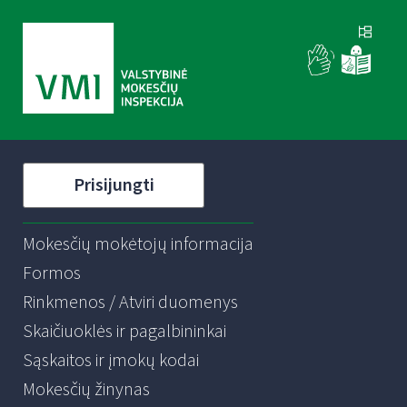
Prisijungti
Mokesčių mokėtojų informacija
Formos
Rinkmenos / Atviri duomenys
Skaičiuoklės ir pagalbininkai
Sąskaitos ir įmokų kodai
Mokesčių žinynas