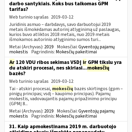
darbo santykiais. Koks bus taikomas GPM
tarifas?
Web turinio sąrašas
2019-03-12
Juridinis asmuo – darbdavys, savo darbuotojui 2019
metais išmokėdamas autorinį atlyginimą už paslaugas,
kurios buvo atliktos 2018 metais, nuo 2019 metais
išmokamos autorinio atlyginimo sumos turi...
Metai (Archyvas):
2019
Mokesčiai:
Gyventojų pajamų
mokestis
Pagrindinis:
Mokesčių pakeitimai
Ar
120 VDU ribos sekimas VSDĮ
ir
GPM tikslu yra
du atskiri procesai, nes skiriasi...
mokesčių
bazės?
Web turinio sąrašas
2019-03-12
Tai - atskiri procesai,
mokesčių
bazės skirtingos (gpm –
pinigų principas; vsdį – kaupimo principas). Pajamų
mokestis, vadovaujantis pajamų pripažinimo principu
(GPMĮ 8...
Metai (Archyvas):
2019
Mokesčiai:
Gyventojų pajamų
mokestis
Pagrindinis:
Mokesčių pakeitimai
31. Kaip apmokestinama 2019 m. darbuotojo