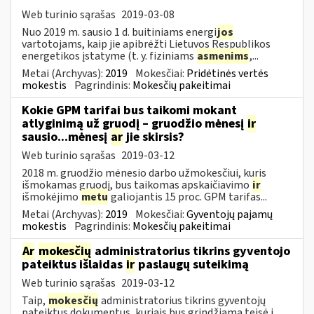
Web turinio sąrašas
2019-03-08
Nuo 2019 m. sausio 1 d. buitiniams energi
jos
vartotojams, kaip jie apibrėžti Lietuvos Respublikos
energetikos įstatyme (t. y. fiziniams
asmenims
,...
Metai (Archyvas):
2019
Mokesčiai:
Pridėtinės vertės
mokestis
Pagrindinis:
Mokesčių pakeitimai
Kokie GPM tarifai bus taikomi mokant
atlyginimą už gruodį – gruodžio mėnesį
ir
sausio...mėnesį
ar
jie skirsis?
Web turinio sąrašas
2019-03-12
2018 m. gruodžio mėnesio darbo užmokesčiui, kuris
išmokamas gruodį, bus taikomas apskaičiavimo
ir
išmokėjimo
metu
galiojantis 15 proc. GPM tarifas...
Metai (Archyvas):
2019
Mokesčiai:
Gyventojų pajamų
mokestis
Pagrindinis:
Mokesčių pakeitimai
Ar
mokesčių
administratorius tikrins gyventojo
pateiktus išlaidas
ir
paslaugų suteikimą
Web turinio sąrašas
2019-03-12
Taip,
mokesčių
administratorius tikrins gyventojų
pateiktus dokumentus, kuriais bus grindžiama teisė į