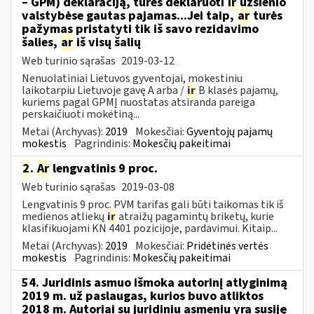
– GPM) deklaraciją, turės deklaruoti
ir
užsienio
valstybėse gautas pajamas...Jei taip,
ar
turės
pažymas pristatyti tik iš savo rezidavimo
šalies,
ar
iš visų šalių
Web turinio sąrašas
2019-03-12
Nenuolatiniai Lietuvos gyventojai, mokestiniu
laikotarpiu Lietuvoje gavę A arba /
ir
B klasės pajamų,
kuriems pagal GPMĮ nuostatas atsiranda pareiga
perskaičiuoti mokėtiną...
Metai (Archyvas):
2019
Mokesčiai:
Gyventojų pajamų
mokestis
Pagrindinis:
Mokesčių pakeitimai
2
.
Ar
lengvatinis 9 proc.
Web turinio sąrašas
2019-03-08
Lengvatinis 9 proc. PVM tarifas gali būti taikomas tik iš
medienos atliekų
ir
atraižų pagamintų briketų, kurie
klasifikuojami KN 4401 pozicijoje, pardavimui. Kitaip...
Metai (Archyvas):
2019
Mokesčiai:
Pridėtinės vertės
mokestis
Pagrindinis:
Mokesčių pakeitimai
54. Juridinis asmuo išmoka autorinį atlyginimą
2019 m. už paslaugas, kurios buvo atliktos
2018 m. Autoriai su juridiniu asmeniu yra susiję