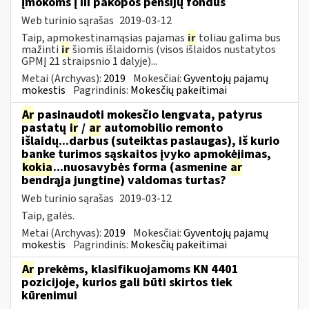
įmokoms į III pakopos pensijų fondus
Web turinio sąrašas
2019-03-12
Taip, apmokestinamąsias pajamas
ir
toliau galima bus
mažinti
ir
šiomis išlaidomis (visos išlaidos nustatytos
GPMĮ 21 straipsnio 1 dalyje)...
Metai (Archyvas):
2019
Mokesčiai:
Gyventojų pajamų
mokestis
Pagrindinis:
Mokesčių pakeitimai
Ar
pasinaudoti mokesčio lengvata, patyrus
pastatų
ir
/
ar
automobilio remonto
išlaidų...darbus (suteiktas paslaugas), iš kurio
banke turimos sąskaitos įvyko apmokėjimas,
kokia
...nuosavybės forma (asmenine
ar
bendrąja jungtine) valdomas turtas?
Web turinio sąrašas
2019-03-12
Taip, galės.
Metai (Archyvas):
2019
Mokesčiai:
Gyventojų pajamų
mokestis
Pagrindinis:
Mokesčių pakeitimai
Ar
prekėms, klasifikuojamoms KN 4401
pozicijoje, kurios gali būti skirtos tiek
kūrenimui