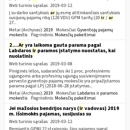
Web turinio sąrašas
2019-03-12
Į su darbo santykiais
ar
jų esmę atitinkančiais santykiais
susijusių pajamų ribą (120 VDU) GPM tarifų (20
ir
/
ar
27...
Metai (Archyvas):
2019
Mokesčiai:
Gyventojų pajamų
mokestis
Pagrindinis:
Mokesčių pakeitimai
2
....
Ar
yra laikoma gauta parama pagal
Labdaros
ir
paramos įstatymo nuostatas, kai
nuolatinis
Web turinio sąrašas
2019-03-08
Piniginės lėšos, sudarančios iki 1 proc. profesinėms
sąjungoms arba profesinių sąjungų susivienijimams
pervesto gyventojo pajamų mokesčio yra pripažįstamos
parama pagal LPĮ (2018-06-28 įstatymas...
Metai (Archyvas):
2019
Mokesčiai:
Labdaros ir paramos
mokestis
Pagrindinis:
Mokesčių pakeitimai
Jei mažosios bendrijos narys (
ir
vadovas) 2019
m. išsimokės pajamas, susijusias su
Web turinio sąrašas
2019-03-12
Remiantis GPMĮ 22 straipsniu, šios pajamos pagal