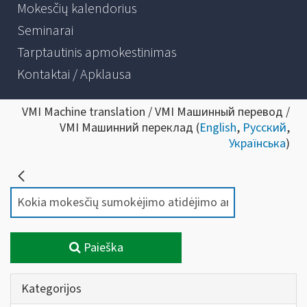
Mokesčių kalendorius
Seminarai
Tarptautinis apmokestinimas
Kontaktai / Apklausa
VMI Machine translation / VMI Машинный перевод /
VMI Машинний переклад (
English
,
Русский
,
Українська
)
Paieška
Kategorijos