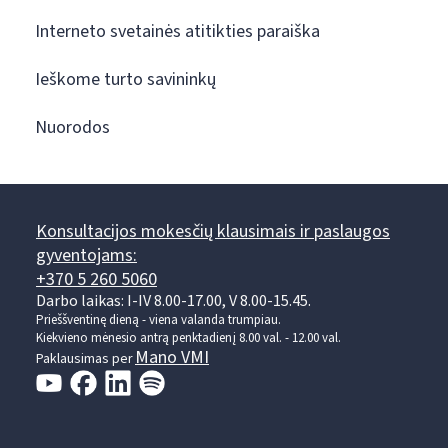
Interneto svetainės atitikties paraiška
Ieškome turto savininkų
Nuorodos
Konsultacijos mokesčių klausimais ir paslaugos
gyventojams:
+370 5 260 5060
Darbo laikas: I-IV 8.00-17.00, V 8.00-15.45.
Prieššventinę dieną - viena valanda trumpiau.
Kiekvieno mėnesio antrą penktadienį 8.00 val. - 12.00 val.
Mano VMI
Paklausimas per