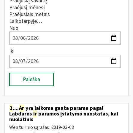
Praėjusią savaitę
Praėjusį mėnesį
Praėjusiais metais
Laikotarpyje…
Nuo
Iki
Paieška
2
....
Ar
yra laikoma gauta parama pagal
Labdaros
ir
paramos įstatymo nuostatas, kai
nuolatinis
Web turinio sąrašas
2019-03-08