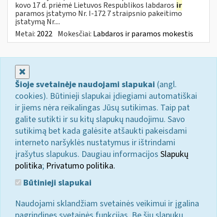
kovo 17 d. priėmė Lietuvos Respublikos labdaros
ir
paramos įstatymo Nr. I-172 7 straipsnio pakeitimo
įstatymą Nr....
Metai:
2022
Mokesčiai:
Labdaros ir paramos mokestis
Uždaryti
Šioje svetainėje naudojami slapukai
(angl.
cookies). Būtinieji slapukai įdiegiami automatiškai
ir jiems nėra reikalingas Jūsų sutikimas. Taip pat
galite sutikti ir su kitų slapukų naudojimu. Savo
sutikimą bet kada galėsite atšaukti pakeisdami
interneto naršyklės nustatymus ir ištrindami
įrašytus slapukus. Daugiau informacijos
Slapukų
politika
;
Privatumo politika.
Būtinieji slapukai
Naudojami sklandžiam svetainės veikimui ir įgalina
pagrindines svetainės funkcijas. Be šių slapukų