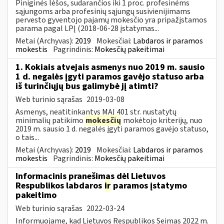
Piniginės lėšos, sudarančios iki 1 proc. profesinėms
sąjungoms arba profesinių sąjungų susivienijimams
pervesto gyventojo pajamų mokesčio yra pripažįstamos
parama pagal LPĮ (2018-06-28 įstatymas...
Metai (Archyvas):
2019
Mokesčiai:
Labdaros ir paramos
mokestis
Pagrindinis:
Mokesčių pakeitimai
1. Kokiais atvejais asmenys nuo 2019 m. sausio
1 d. negalės įgyti paramos gavėjo statuso arba
iš turinčiųjų bus galimybė jį atimti?
Web turinio sąrašas
2019-03-08
Asmenys, neatitinkantys MAĮ 401 str. nustatytų
minimalių patikimo
mokesčių
mokėtojo kriterijų, nuo
2019 m. sausio 1 d. negalės įgyti paramos gavėjo statuso,
o tais...
Metai (Archyvas):
2019
Mokesčiai:
Labdaros ir paramos
mokestis
Pagrindinis:
Mokesčių pakeitimai
Informacinis pranešimas dėl Lietuvos
Respublikos labdaros
ir
paramos įstatymo
pakeitimo
Web turinio sąrašas
2022-03-24
Informuojame, kad Lietuvos Respublikos Seimas 2022 m.