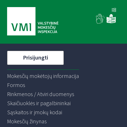
Prisijungti
Mokesčių mokėtojų informacija
Formos
Rinkmenos / Atviri duomenys
Skaičiuoklės ir pagalbininkai
Sąskaitos ir įmokų kodai
Mokesčių žinynas