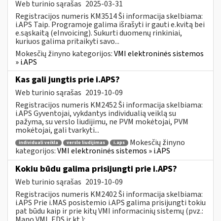
Web turinio sąrašas
2025-03-31
Registracijos numeris KM3514 Ši informacija skelbiama:
i.APS Taip. Programoje galima išrašyti ir gauti e.kvitą bei
e.sąskaitą (eInvoicing). Sukurti duomenų rinkiniai,
kuriuos galima pritaikyti savo...
Mokesčių žinyno kategorijos:
VMI elektroninės sistemos
» i.APS
Kas gali jungtis prie i.APS?
Web turinio sąrašas
2019-10-09
Registracijos numeris KM2452 Ši informacija skelbiama:
i.APS Gyventojai, vykdantys individualią veiklą su
pažyma, su verslo liudijimu, ne PVM mokėtojai, PVM
mokėtojai, gali tvarkyti...
Mokesčių žinyno
individuali veikla
verslo liudijimas
i.aps
kategorijos:
VMI elektroninės sistemos » i.APS
Kokiu būdu galima prisijungti prie i.APS?
Web turinio sąrašas
2019-10-09
Registracijos numeris KM2402 Ši informacija skelbiama:
i.APS Prie i.MAS posistemio i.APS galima prisijungti tokiu
pat būdu kaip ir prie kitų VMI informacinių sistemų (pvz.:
Mano VMI, EDS ir kt.):...