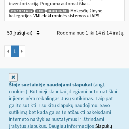
inventorizaciją. Programa automatiškai...
Mokesčių žinyno
inventorizacija
i.aps
prekių likučiai
kategorijos:
VMI elektroninės sistemos » i.APS
50 Įrašų(-ai)
Rodoma nuo 1 iki 14 iš 14 irašų.
1
Uždaryti
Šioje svetainėje naudojami slapukai
(angl.
cookies). Būtinieji slapukai įdiegiami automatiškai
ir jiems nėra reikalingas Jūsų sutikimas. Taip pat
galite sutikti ir su kitų slapukų naudojimu. Savo
sutikimą bet kada galėsite atšaukti pakeisdami
interneto naršyklės nustatymus ir ištrindami
įrašytus slapukus. Daugiau informacijos
Slapukų