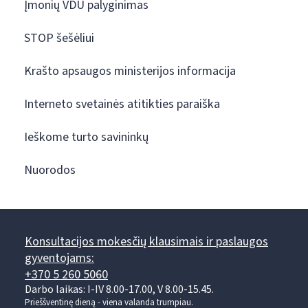
Įmonių VDU palyginimas
STOP šešėliui
Krašto apsaugos ministerijos informacija
Interneto svetainės atitikties paraiška
Ieškome turto savininkų
Nuorodos
Konsultacijos mokesčių klausimais ir paslaugos
gyventojams:
+370 5 260 5060
Darbo laikas: I-IV 8.00-17.00, V 8.00-15.45.
Prieššventinę dieną - viena valanda trumpiau.