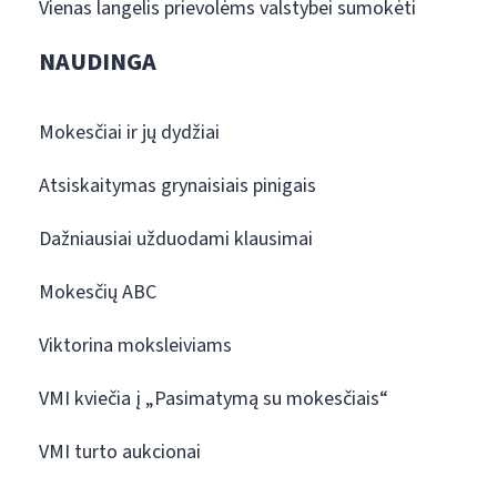
Vienas langelis prievolėms valstybei sumokėti
NAUDINGA
Mokesčiai ir jų dydžiai
Atsiskaitymas grynaisiais pinigais
Dažniausiai užduodami klausimai
Mokesčių ABC
Viktorina moksleiviams
VMI kviečia į „Pasimatymą su mokesčiais“
VMI turto aukcionai