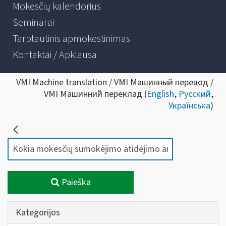
Mokesčių kalendorius
Seminarai
Tarptautinis apmokestinimas
Kontaktai / Apklausa
VMI Machine translation / VMI Машинный перевод /
VMI Машинний переклад (
English
,
Русский
,
Українська
)
Paieška
Kategorijos