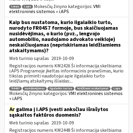
Mokesčių žinyno kategorijos:
VMI
i.mas
i.aps
elektroninės sistemos » i.APS
Kaip bus nustatoma, kurio ilgalaikio turto,
nurodyto FR0457 formoje, bus skaičiuojamas
nusidėvėjimas, o kurio (pvz., lengvojo
automobilio, naudojamo advokato veikloje)
neskaičiuojamas (nepriskiriamas leidžiamiems
atskaitymams)?
Web turinio sąrašas
2019-10-09
Registracijos numeris KM2426 Ši informacija skelbiama:
i.APS Programoje įkeltas informacinis pranešimas, kurio
tikslas priminti naudotojui apie ilgalaikio turto
leidžiamų atskaitymų išlaidas:...
fr0457
nusidėvėjimas
ilgalaikis turtas
leidžiami atskaitymai
i.aps
Mokesčių žinyno kategorijos:
VMI elektroninės sistemos
» i.APS
Ar
galima į i.APS įvesti anksčiau išrašytos
sąskaitos faktūros duomenis?
Web turinio sąrašas
2019-10-09
Registracijos numeris KM2448 Ši informacija skelbiama: