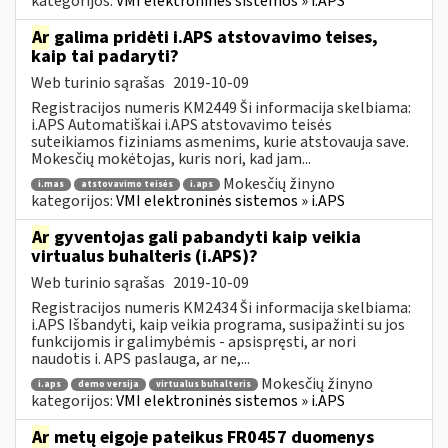
kategorijos:
VMI elektroninės sistemos » i.APS
Ar
galima pridėti i.APS atstovavimo teises,
kaip tai padaryti?
Web turinio sąrašas
2019-10-09
Registracijos numeris KM2449 Ši informacija skelbiama:
i.APS Automatiškai i.APS atstovavimo teisės
suteikiamos fiziniams asmenims, kurie atstovauja save.
Mokesčių mokėtojas, kuris nori, kad jam...
Mokesčių žinyno
i.mas
atstovavimo teisės
i.aps
kategorijos:
VMI elektroninės sistemos » i.APS
Ar
gyventojas gali pabandyti kaip veikia
virtualus buhalteris (i.APS)?
Web turinio sąrašas
2019-10-09
Registracijos numeris KM2434 Ši informacija skelbiama:
i.APS Išbandyti, kaip veikia programa, susipažinti su jos
funkcijomis ir galimybėmis - apsispręsti, ar nori
naudotis i. APS paslauga, ar ne,...
Mokesčių žinyno
i.aps
demo versija
virtualus buhalteris
kategorijos:
VMI elektroninės sistemos » i.APS
Ar
metų eigoje pateikus FR0457 duomenys