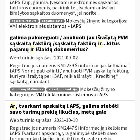
i.APS Taip, galima. Įvesdami elektroninės sąskaitos
faktūros duomenis, pasirinkite „Įvedami anksčiau
išrašytos sąskaitos duomenys“, jei norite...
Mokesčių žinyno kategorijos:
sąskaita faktūra
atgaline data
VMI elektroninės sistemos » i.APS
galima pakoreguoti / anuliuoti jau išrašytą PVM
sąskaitą faktūrą /sąskaitą faktūrą
ir
...kitus
pajamų
ir
išlaidų dokumentus?
Web turinio sąrašas
2021-09-02
Registracijos numeris KM2239 Ši informacija skelbiama:
i.APS Norint patikslinti / anuliuoti PVM sąskaitą faktūrą,
kuri yra išrašytą per i.SAF, reikia išrašyti „Kreditinę“
sąskaitą, nurodant...
Mokesčių žinyno
duomenų tikslinimas
atšaukimo funkcija
kategorijos:
VMI elektroninės sistemos » i.APS
Ar
, tvarkant apskaitą i.APS, galima stebėti
savo turimų prekių likučius, metų gale
Web turinio sąrašas
2021-10-18
Registracijos numeris KM2447 Ši informacija skelbiama:
i.APS Tvarkant apskaitą, yra galimybė stebėti savo
turimų prekių likučius ir atlikti metų gale prekių