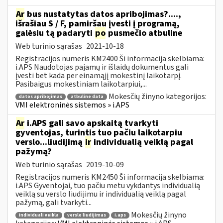
Ar
bus nustatytas datos apribojimas?....,
išrašiau S / F, pamiršau įvesti į programą,
galėsiu tą padaryti
po
pusmečio atbuline
Web turinio sąrašas
2021-10-18
Registracijos numeris KM2400 Ši informacija skelbiama:
i.APS Naudotojas pajamų ir išlaidų dokumentus gali
įvesti bet kada per einamąjį mokestinį laikotarpį.
Pasibaigus mokestiniam laikotarpiui,...
Mokesčių žinyno kategorijos:
datos apribojimas
atbuline data
VMI elektroninės sistemos » i.APS
Ar
i.APS gali savo apskaitą tvarkyti
gyventojas, turintis tuo pačiu laikotarpiu
verslo...liudijimą
ir
individualią veiklą pagal
pažymą?
Web turinio sąrašas
2019-10-09
Registracijos numeris KM2450 Ši informacija skelbiama:
i.APS Gyventojai, tuo pačiu metu vykdantys individualią
veiklą su verslo liudijimu ir individualią veiklą pagal
pažymą, gali tvarkyti...
Mokesčių žinyno
individuali veikla
verslo liudijimas
i.aps