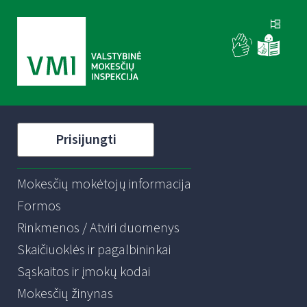
Prisijungti
Mokesčių mokėtojų informacija
Formos
Rinkmenos / Atviri duomenys
Skaičiuoklės ir pagalbininkai
Sąskaitos ir įmokų kodai
Mokesčių žinynas