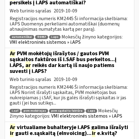
persikels į i.APS automatiškai?
Web turinio sąrašas
2019-10-09
Registracijos numeris KM2445 Ši informacija skelbiama:
i.APS Duomenys perkeliami automatiškai (duomenų
atnaujinimas numatytas kartą per parą).
Mokesčių žinyno kategorijos:
automatiškai
fr0457
i.aps
VMI elektroninės sistemos » i.APS
Ar
PVM mokėtojų išrašytos / gautos PVM
sąskaitos faktūros iš i.SAF bus perkeltos...į
i.APS,
ar
reikės dar kartą iš naujo patiems
suvesti į i.APS?
Web turinio sąrašas
2019-10-09
Registracijos numeris KM2446 Ši informacija skelbiama:
i.APS Norint išrašyti sąskaitas, PVM mokėtojas bus
nukreipiamas į i.SAF, kur jis galės išrašyti sąskaitas ir jas
gauti (jei bus sutikęs...
Mokesčių
i.saf
pvm mokėtojas
pvm sąskaita faktūra
i.aps
žinyno kategorijos:
VMI elektroninės sistemos » i.APS
Ar
virtualiame buhalteryje i.APS galima išrašyti
ir
gauti e.sąskaitą (eInvoicing)...
ir
e.kvitą?