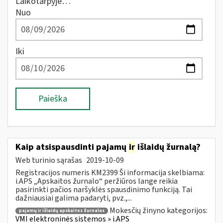
Laikotarpyje…
Nuo
Iki
Paieška
Kaip atsispausdinti pajamų
ir
išlaidų žurnalą?
Web turinio sąrašas
2019-10-09
Registracijos numeris KM2399 Ši informacija skelbiama:
i.APS „Apskaitos žurnalo“ peržiūros lange reikia
pasirinkti pačios naršyklės spausdinimo funkciją. Tai
dažniausiai galima padaryti, pvz.,...
Mokesčių žinyno kategorijos:
pajamų ir išlaidų apskaitos žurnalas
VMI elektroninės sistemos » i.APS