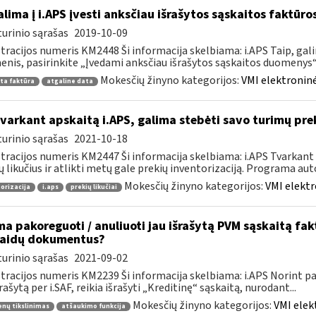
lima į i.APS įvesti anksčiau išrašytos sąskaitos faktūr
urinio sąrašas
2019-10-09
tracijos numeris KM2448 Ši informacija skelbiama: i.APS Taip, gal
nis, pasirinkite „Įvedami anksčiau išrašytos sąskaitos duomenys“, j
Mokesčių žinyno kategorijos:
VMI elektroninė
ta faktūra
atgaline data
tvarkant apskaitą i.APS, galima stebėti savo turimų prek
urinio sąrašas
2021-10-18
tracijos numeris KM2447 Ši informacija skelbiama: i.APS Tvarkant 
ų likučius ir atlikti metų gale prekių inventorizaciją. Programa aut
Mokesčių žinyno kategorijos:
VMI elektr
orizacija
i.aps
prekių likučiai
ma pakoreguoti / anuliuoti jau išrašytą PVM sąskaitą fa
laidų dokumentus?
urinio sąrašas
2021-09-02
tracijos numeris KM2239 Ši informacija skelbiama: i.APS Norint pati
šrašytą per i.SAF, reikia išrašyti „Kreditinę“ sąskaitą, nurodant...
Mokesčių žinyno kategorijos:
VMI elek
nų tikslinimas
atšaukimo funkcija