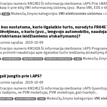
tracijos numeris KM2402 Ši informacija skelbiama: i.APS Prie i.MAS
kaip ir prie kitų VMI informacinių sistemų (pvz.: Mano VMI, EDS ir kt.)
Mokesčių žinyno kategorijos:
VMI elektroninės sistemos » i
i.aps
 bus nustatoma, kurio ilgalaikio turto, nurodyto FR045
dėvėjimas, o kurio (pvz., lengvojo automobilio, naudo
riskiriamas leidžiamiems atskaitymams)?
urinio sąrašas
2019-10-09
tracijos numeris KM2426 Ši informacija skelbiama: i.APS Programo
as priminti naudotojui apie ilgalaikio turto leidžiamų atskaitymų išl
Mokesčių žinyn
nusidėvėjimas
ilgalaikis turtas
leidžiami atskaitymai
i.aps
gali jungtis prie i.APS?
urinio sąrašas
2019-10-09
tracijos numeris KM2452 Ši informacija skelbiama: i.APS Gyventojai
o liudijimu, ne PVM mokėtojai, PVM mokėtojai, gali tvarkyti...
Mokesčių žinyno kategorijos:
VMI ele
duali veikla
verslo liudijimas
i.aps