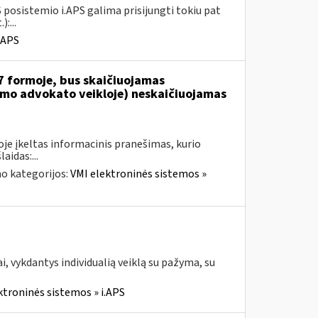
 posistemio i.APS galima prisijungti tokiu pat
:...
.APS
7 formoje, bus skaičiuojamas
jamo advokato veikloje) neskaičiuojamas
je įkeltas informacinis pranešimas, kurio
aidas:...
o kategorijos:
VMI elektroninės sistemos »
, vykdantys individualią veiklą su pažyma, su
ktroninės sistemos » i.APS