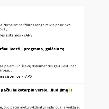
 žurnalo“ peržiūros lange reikia pasirinkti
z.,...
nės sistemos » i.APS
ršau įvesti į programą, galėsiu tą
s pajamų ir išlaidų dokumentus gali įvesti bet
piui,...
ės sistemos » i.APS
pačiu laikotarpiu verslo...liudijimą
ir
, tuo pačiu metu vykdantys individualią veiklą su