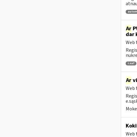
atnau
autom
Ar
PV
dar 
Web t
Regis
nukrei
i.saf
Ar
vi
Web t
Regis
e.sąs
Mokes
Koki
Web t