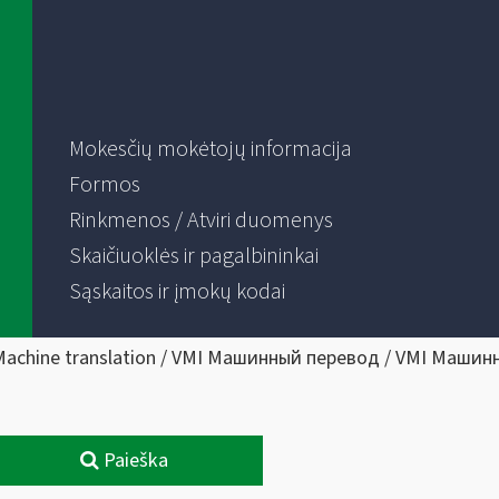
Mokesčių mokėtojų informacija
Formos
Rinkmenos / Atviri duomenys
Skaičiuoklės ir pagalbininkai
Sąskaitos ir įmokų kodai
Machine translation / VMI Машинный перевод / VMI Машин
Paieška