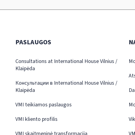
PASLAUGOS
N
Consultations at International House Vilnius /
Mo
Klaipėda
At
Консультации в International House Vilnius /
Klaipėda
Da
VMI teikiamos paslaugos
Mo
VMI kliento profilis
Vi
VMI skaitmeninė transformacija
VM