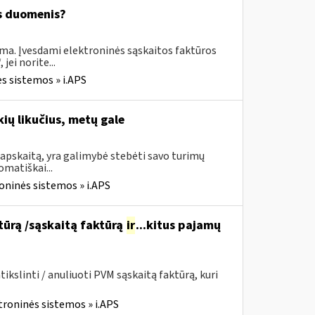
os duomenis?
ima. Įvesdami elektroninės sąskaitos faktūros
ei norite...
s sistemos » i.APS
ių likučius, metų gale
apskaitą, yra galimybė stebėti savo turimų
omatiškai...
oninės sistemos » i.APS
ktūrą /sąskaitą faktūrą
ir
...kitus pajamų
kslinti / anuliuoti PVM sąskaitą faktūrą, kuri
troninės sistemos » i.APS