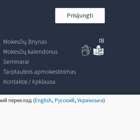
Prisijungti
Mokesčių žinynas
Mokesčių kalendorius
Seminarai
Tarptautinis apmokestinimas
Kontaktai / Apklausa
ний переклад (
English
,
Русский
,
Українська
)