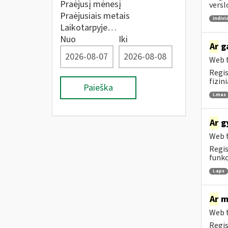
Praėjusį mėnesį
versl
Praėjusiais metais
indivi
Laikotarpyje…
Nuo
Iki
Ar
ga
Web t
Regis
fizin
Paieška
i.mas
Ar
gy
Web t
Regis
funkc
i.aps
Ar
me
Web t
Regis