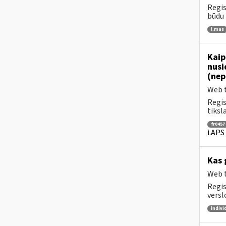
Regis
būdu 
i.mas
Kaip
nusi
(nep
Web t
Regis
tiksl
fr0457
i.APS
Kas 
Web t
Regis
versl
indivi