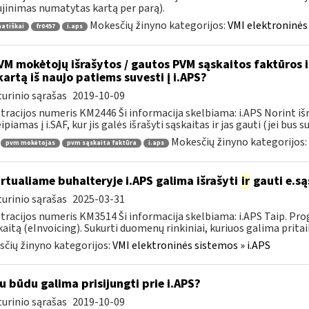
jinimas numatytas kartą per parą).
Mokesčių žinyno kategorijos:
VMI elektroninės 
atiškai
fr0457
i.aps
M mokėtojų išrašytos / gautos PVM sąskaitos faktūros iš 
kartą iš naujo patiems suvesti į i.APS?
urinio sąrašas
2019-10-09
tracijos numeris KM2446 Ši informacija skelbiama: i.APS Norint iš
piamas į i.SAF, kur jis galės išrašyti sąskaitas ir jas gauti (jei bus su
Mokesčių žinyno kategorijos:
pvm mokėtojas
pvm sąskaita faktūra
i.aps
rtualiame buhalteryje i.APS galima išrašyti
ir
gauti e.są
urinio sąrašas
2025-03-31
tracijos numeris KM3514 Ši informacija skelbiama: i.APS Taip. Progr
kaitą (eInvoicing). Sukurti duomenų rinkiniai, kuriuos galima pritaik
čių žinyno kategorijos:
VMI elektroninės sistemos » i.APS
u būdu galima prisijungti prie i.APS?
urinio sąrašas
2019-10-09