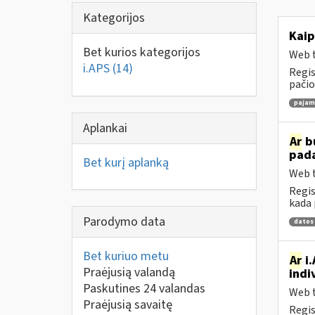
Kategorijos
Kaip
Bet kurios kategorijos
Web t
i.APS
(14)
Regis
pačio
pajamų
Aplankai
Ar
bu
pad
Bet kurį aplanką
Web t
Regis
kada 
Parodymo data
datos
Bet kuriuo metu
Ar
i.
Praėjusią valandą
indi
Paskutines 24 valandas
Web t
Praėjusią savaitę
Regis