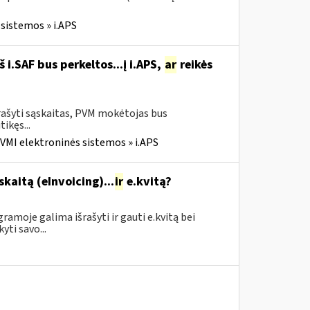
sistemos » i.APS
i.SAF bus perkeltos...į i.APS,
ar
reikės
rašyti sąskaitas, PVM mokėtojas bus
tikęs...
VMI elektroninės sistemos » i.APS
skaitą (eInvoicing)...
ir
e.kvitą?
amoje galima išrašyti ir gauti e.kvitą bei
yti savo...