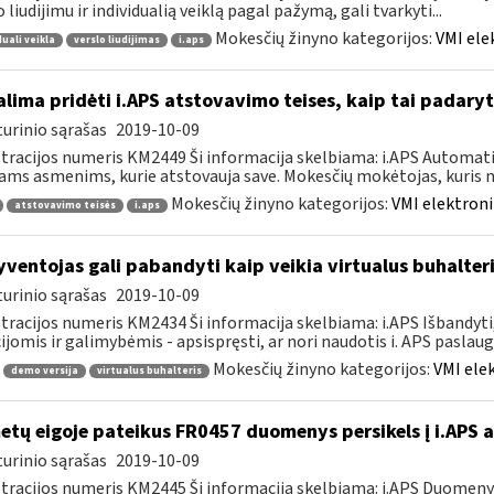
o liudijimu ir individualią veiklą pagal pažymą, gali tvarkyti...
Mokesčių žinyno kategorijos:
VMI ele
duali veikla
verslo liudijimas
i.aps
lima pridėti i.APS atstovavimo teises, kaip tai padaryt
urinio sąrašas
2019-10-09
tracijos numeris KM2449 Ši informacija skelbiama: i.APS Automati
iams asmenims, kurie atstovauja save. Mokesčių mokėtojas, kuris no
Mokesčių žinyno kategorijos:
VMI elektroni
atstovavimo teisės
i.aps
ventojas gali pabandyti kaip veikia virtualus buhalteri
urinio sąrašas
2019-10-09
tracijos numeris KM2434 Ši informacija skelbiama: i.APS Išbandyti,
ijomis ir galimybėmis - apsispręsti, ar nori naudotis i. APS paslauga,
Mokesčių žinyno kategorijos:
VMI ele
demo versija
virtualus buhalteris
tų eigoje pateikus FR0457 duomenys persikels į i.APS 
urinio sąrašas
2019-10-09
tracijos numeris KM2445 Ši informacija skelbiama: i.APS Duomen