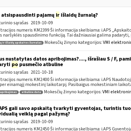
 atsispausdinti pajamų
ir
išlaidų žurnalą?
urinio sąrašas
2019-10-09
tracijos numeris KM2399 Ši informacija skelbiama: i.APS „Apskaitos
s naršyklės spausdinimo funkciją. Tai dažniausiai galima padaryti, pv
Mokesčių žinyno kategorijos:
VMI elektroni
 ir išlaidų apskaitos žurnalas
s nustatytas datos apribojimas?...., išrašiau S / F, pami
aryti
po
pusmečio atbuline
urinio sąrašas
2021-10-18
tracijos numeris KM2400 Ši informacija skelbiama: i.APS Naudotoja
per einamąjį mokestinį laikotarpį. Pasibaigus mokestiniam laikotar
Mokesčių žinyno kategorijos:
VMI elektronin
 apribojimas
atbuline data
APS gali savo apskaitą tvarkyti gyventojas, turintis tuo 
vidualią veiklą pagal pažymą?
urinio sąrašas
2019-10-09
tracijos numeris KM2450 Ši informacija skelbiama: i.APS Gyventojai