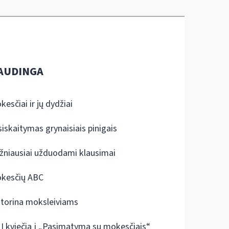
AUDINGA
kesčiai ir jų dydžiai
siskaitymas grynaisiais pinigais
žniausiai užduodami klausimai
kesčių ABC
ktorina moksleiviams
I kviečia į „Pasimatymą su mokesčiais“