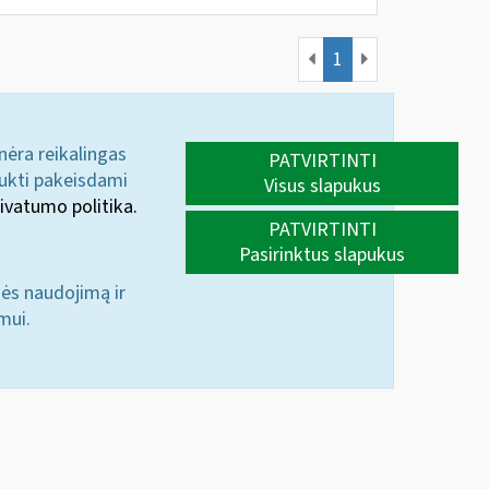
1
 nėra reikalingas
PATVIRTINTI
aukti pakeisdami
Visus slapukus
ivatumo politika.
PATVIRTINTI
Pasirinktus slapukus
nės naudojimą ir
mui.