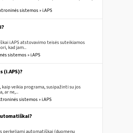
ktroninės sistemos » i.APS
i?
škai i.APS atstovavimo teisės suteikiamos
ri, kad jam...
nės sistemos » i.APS
s (i.APS)?
 kaip veikia programa, susipažinti su jos
 ar ne,...
ktroninės sistemos » i.APS
automatiškai?
ys perkeliami automatiškai (duomenų