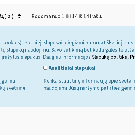
šų(-ai)
Rodoma nuo 1 iki 14 iš 14 irašų.
. cookies). Būtinieji slapukai įdiegiami automatiškai ir jiems
u kitų slapukų naudojimu. Savo sutikimą bet kada galėsite atš
i įrašytus slapukus. Daugiau informacijos
Slapukų politika
;
Pr
Analitiniai slapukai
įgalina
Renka statistinę informaciją apie svetai
ukų svetainė
naudojami Jūsų naršymo patirties gerini