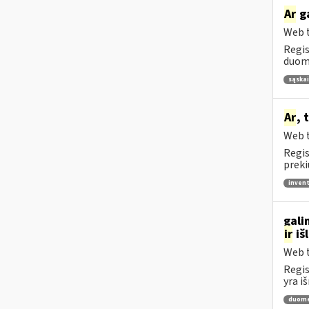
Ar
ga
Web t
Regis
duome
sąskai
Ar
, 
Web t
Regis
preki
invent
gali
ir
iš
Web t
Regis
yra i
duome