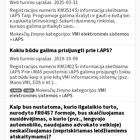
Web turinio sąrašas
2025-03-31
Registracijos numeris KM3514 Ši informacija skelbiama:
i.APS Taip. Programoje galima išrašyti ir gauti e.kvitą bei
e.sąskaitą (eInvoicing). Sukurti duomenų rinkiniai,
kuriuos galima pritaikyti savo...
Mokesčių žinyno kategorijos:
VMI elektroninės sistemos
» i.APS
Kokiu būdu galima prisijungti prie i.APS?
Web turinio sąrašas
2019-10-09
Registracijos numeris KM2402 Ši informacija skelbiama:
i.APS Prie i.MAS posistemio i.APS galima prisijungti tokiu
pat būdu kaip ir prie kitų VMI informacinių sistemų (pvz.:
Mano VMI, EDS ir kt.):...
Mokesčių žinyno kategorijos:
VMI
i.mas
i.aps
elektroninės sistemos » i.APS
Kaip bus nustatoma, kurio ilgalaikio turto,
nurodyto FR0457 formoje, bus skaičiuojamas
nusidėvėjimas, o kurio (pvz., lengvojo
automobilio, naudojamo advokato veikloje)
neskaičiuojamas (nepriskiriamas leidžiamiems
atskaitymams)?