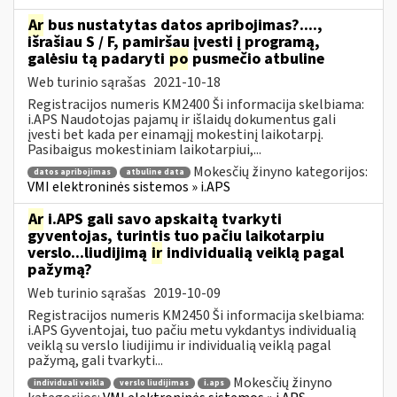
Ar
bus nustatytas datos apribojimas?....,
išrašiau S / F, pamiršau įvesti į programą,
galėsiu tą padaryti
po
pusmečio atbuline
Web turinio sąrašas
2021-10-18
Registracijos numeris KM2400 Ši informacija skelbiama:
i.APS Naudotojas pajamų ir išlaidų dokumentus gali
įvesti bet kada per einamąjį mokestinį laikotarpį.
Pasibaigus mokestiniam laikotarpiui,...
Mokesčių žinyno kategorijos:
datos apribojimas
atbuline data
VMI elektroninės sistemos » i.APS
Ar
i.APS gali savo apskaitą tvarkyti
gyventojas, turintis tuo pačiu laikotarpiu
verslo...liudijimą
ir
individualią veiklą pagal
pažymą?
Web turinio sąrašas
2019-10-09
Registracijos numeris KM2450 Ši informacija skelbiama:
i.APS Gyventojai, tuo pačiu metu vykdantys individualią
veiklą su verslo liudijimu ir individualią veiklą pagal
pažymą, gali tvarkyti...
Mokesčių žinyno
individuali veikla
verslo liudijimas
i.aps