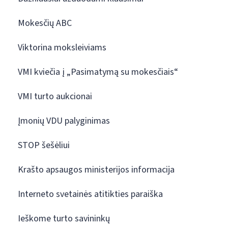
Mokesčių ABC
Viktorina moksleiviams
VMI kviečia į „Pasimatymą su mokesčiais“
VMI turto aukcionai
Įmonių VDU palyginimas
STOP šešėliui
Krašto apsaugos ministerijos informacija
Interneto svetainės atitikties paraiška
Ieškome turto savininkų