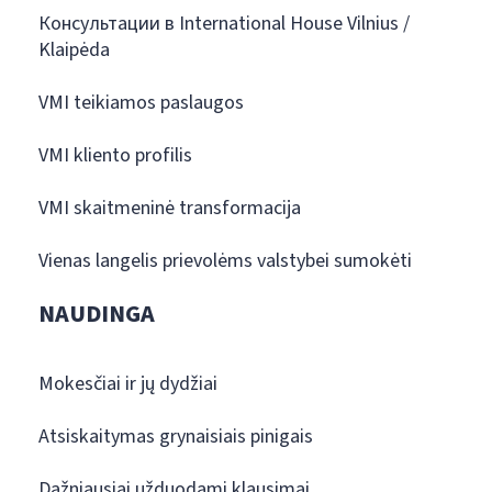
Консультации в International House Vilnius /
Klaipėda
VMI teikiamos paslaugos
VMI kliento profilis
VMI skaitmeninė transformacija
Vienas langelis prievolėms valstybei sumokėti
NAUDINGA
Mokesčiai ir jų dydžiai
Atsiskaitymas grynaisiais pinigais
Dažniausiai užduodami klausimai