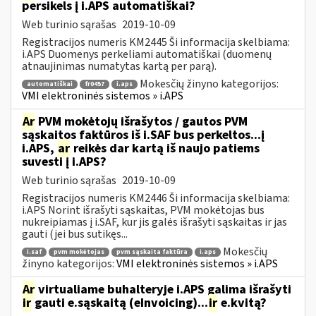
persikels į i.APS automatiškai?
Web turinio sąrašas
2019-10-09
Registracijos numeris KM2445 Ši informacija skelbiama:
i.APS Duomenys perkeliami automatiškai (duomenų
atnaujinimas numatytas kartą per parą).
Mokesčių žinyno kategorijos:
automatiškai
fr0457
i.aps
VMI elektroninės sistemos » i.APS
Ar
PVM mokėtojų išrašytos / gautos PVM
sąskaitos faktūros iš i.SAF bus perkeltos...į
i.APS,
ar
reikės dar kartą iš naujo patiems
suvesti į i.APS?
Web turinio sąrašas
2019-10-09
Registracijos numeris KM2446 Ši informacija skelbiama:
i.APS Norint išrašyti sąskaitas, PVM mokėtojas bus
nukreipiamas į i.SAF, kur jis galės išrašyti sąskaitas ir jas
gauti (jei bus sutikęs...
Mokesčių
i.saf
pvm mokėtojas
pvm sąskaita faktūra
i.aps
žinyno kategorijos:
VMI elektroninės sistemos » i.APS
Ar
virtualiame buhalteryje i.APS galima išrašyti
ir
gauti e.sąskaitą (eInvoicing)...
ir
e.kvitą?