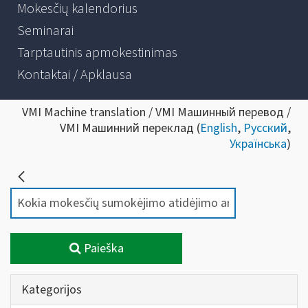
Mokesčių kalendorius
Seminarai
Tarptautinis apmokestinimas
Kontaktai / Apklausa
VMI Machine translation / VMI Машинный перевод /
VMI Машинний переклад (
English
,
Русский
,
Українська
)
Paieška
Kategorijos