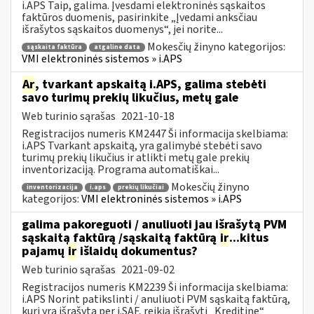
i.APS Taip, galima. Įvesdami elektroninės sąskaitos
faktūros duomenis, pasirinkite „Įvedami anksčiau
išrašytos sąskaitos duomenys“, jei norite...
Mokesčių žinyno kategorijos:
sąskaita faktūra
atgaline data
VMI elektroninės sistemos » i.APS
Ar
, tvarkant apskaitą i.APS, galima stebėti
savo turimų prekių likučius, metų gale
Web turinio sąrašas
2021-10-18
Registracijos numeris KM2447 Ši informacija skelbiama:
i.APS Tvarkant apskaitą, yra galimybė stebėti savo
turimų prekių likučius ir atlikti metų gale prekių
inventorizaciją. Programa automatiškai...
Mokesčių žinyno
inventorizacija
i.aps
prekių likučiai
kategorijos:
VMI elektroninės sistemos » i.APS
galima pakoreguoti / anuliuoti jau išrašytą PVM
sąskaitą faktūrą /sąskaitą faktūrą
ir
...kitus
pajamų
ir
išlaidų dokumentus?
Web turinio sąrašas
2021-09-02
Registracijos numeris KM2239 Ši informacija skelbiama:
i.APS Norint patikslinti / anuliuoti PVM sąskaitą faktūrą,
kuri yra išrašytą per i.SAF, reikia išrašyti „Kreditinę“