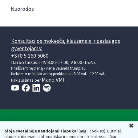
Nuorodos
Konsultacijos mokesčių klausimais ir paslaugos
gyventojams:
+370 5 260 5060
Darbo laikas: I-IV 8.00-17.00, V 8.00-15.45.
Prieššventinę dieną - viena valanda trumpiau.
Kiekvieno mėnesio antrą penktadienį 8.00 val. - 12.00 val.
Mano VMI
Paklausimas per
Valstybinė mokesčių inspekcija prie Lietuvos
U
Respublikos finansų ministerijos
Šioje svetainėje naudojami slapukai
(angl. cookies). Būtinieji
slapukai įdiegiami automatiškai ir jiems nėra reikalingas Jūsų