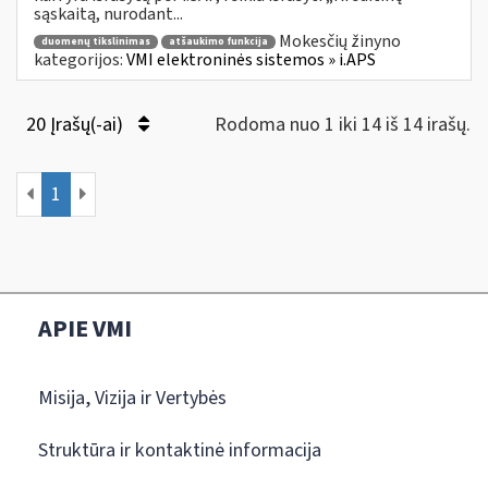
sąskaitą, nurodant...
Mokesčių žinyno
duomenų tikslinimas
atšaukimo funkcija
kategorijos:
VMI elektroninės sistemos » i.APS
20 Įrašų(-ai)
Rodoma nuo 1 iki 14 iš 14 irašų.
1
APIE VMI
Misija, Vizija ir Vertybės
Struktūra ir kontaktinė informacija