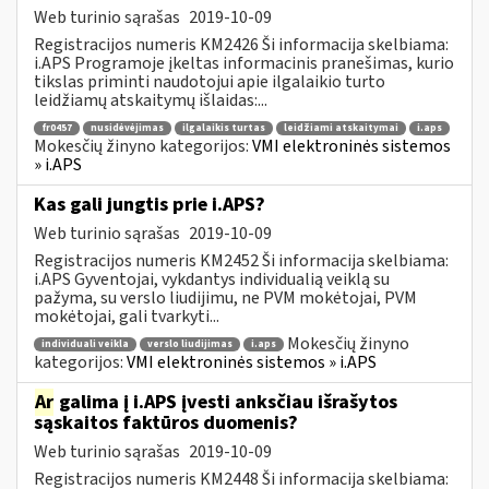
Web turinio sąrašas
2019-10-09
Registracijos numeris KM2426 Ši informacija skelbiama:
i.APS Programoje įkeltas informacinis pranešimas, kurio
tikslas priminti naudotojui apie ilgalaikio turto
leidžiamų atskaitymų išlaidas:...
fr0457
nusidėvėjimas
ilgalaikis turtas
leidžiami atskaitymai
i.aps
Mokesčių žinyno kategorijos:
VMI elektroninės sistemos
» i.APS
Kas gali jungtis prie i.APS?
Web turinio sąrašas
2019-10-09
Registracijos numeris KM2452 Ši informacija skelbiama:
i.APS Gyventojai, vykdantys individualią veiklą su
pažyma, su verslo liudijimu, ne PVM mokėtojai, PVM
mokėtojai, gali tvarkyti...
Mokesčių žinyno
individuali veikla
verslo liudijimas
i.aps
kategorijos:
VMI elektroninės sistemos » i.APS
Ar
galima į i.APS įvesti anksčiau išrašytos
sąskaitos faktūros duomenis?
Web turinio sąrašas
2019-10-09
Registracijos numeris KM2448 Ši informacija skelbiama: