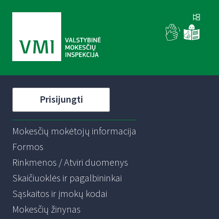
Prisijungti
Mokesčių mokėtojų informacija
Formos
Rinkmenos / Atviri duomenys
Skaičiuoklės ir pagalbininkai
Sąskaitos ir įmokų kodai
Mokesčių žinynas