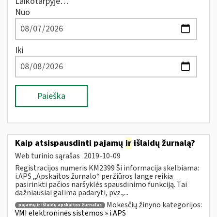
Laikotarpyje…
Nuo
Iki
Paieška
Kaip atsispausdinti pajamų
ir
išlaidų žurnalą?
Web turinio sąrašas
2019-10-09
Registracijos numeris KM2399 Ši informacija skelbiama:
i.APS „Apskaitos žurnalo“ peržiūros lange reikia
pasirinkti pačios naršyklės spausdinimo funkciją. Tai
dažniausiai galima padaryti, pvz.,...
Mokesčių žinyno kategorijos:
pajamų ir išlaidų apskaitos žurnalas
VMI elektroninės sistemos » i.APS