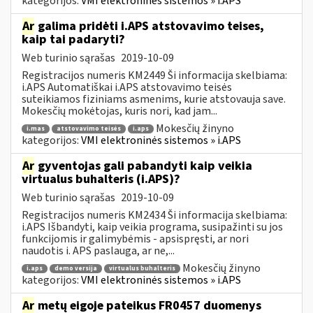
kategorijos:
VMI elektroninės sistemos » i.APS
Ar
galima pridėti i.APS atstovavimo teises,
kaip tai padaryti?
Web turinio sąrašas
2019-10-09
Registracijos numeris KM2449 Ši informacija skelbiama:
i.APS Automatiškai i.APS atstovavimo teisės
suteikiamos fiziniams asmenims, kurie atstovauja save.
Mokesčių mokėtojas, kuris nori, kad jam...
Mokesčių žinyno
i.mas
atstovavimo teisės
i.aps
kategorijos:
VMI elektroninės sistemos » i.APS
Ar
gyventojas gali pabandyti kaip veikia
virtualus buhalteris (i.APS)?
Web turinio sąrašas
2019-10-09
Registracijos numeris KM2434 Ši informacija skelbiama:
i.APS Išbandyti, kaip veikia programa, susipažinti su jos
funkcijomis ir galimybėmis - apsispręsti, ar nori
naudotis i. APS paslauga, ar ne,...
Mokesčių žinyno
i.aps
demo versija
virtualus buhalteris
kategorijos:
VMI elektroninės sistemos » i.APS
Ar
metų eigoje pateikus FR0457 duomenys