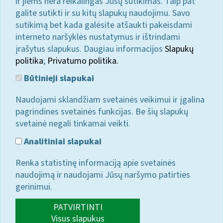
ir jiems nėra reikalingas Jūsų sutikimas. Taip pat
galite sutikti ir su kitų slapukų naudojimu. Savo
sutikimą bet kada galėsite atšaukti pakeisdami
interneto naršyklės nustatymus ir ištrindami
įrašytus slapukus. Daugiau informacijos
Slapukų
politika
;
Privatumo politika.
Būtinieji slapukai
Naudojami sklandžiam svetainės veikimui ir įgalina
pagrindines svetainės funkcijas. Be šių slapukų
svetainė negali tinkamai veikti.
Analitiniai slapukai
Renka statistinę informaciją apie svetainės
naudojimą ir naudojami Jūsų naršymo patirties
gerinimui.
PATVIRTINTI
Visus slapukus