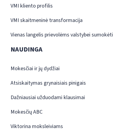
VMI kliento profilis
VMI skaitmeninė transformacija
Vienas langelis prievolėms valstybei sumokėti
NAUDINGA
Mokesčiai ir jų dydžiai
Atsiskaitymas grynaisiais pinigais
Dažniausiai užduodami klausimai
Mokesčių ABC
Viktorina moksleiviams