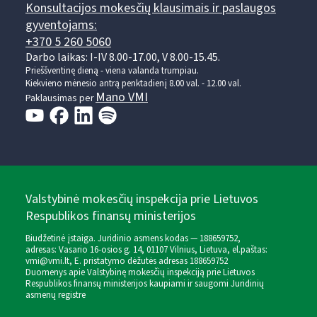
Konsultacijos mokesčių klausimais ir paslaugos
gyventojams:
+370 5 260 5060
Darbo laikas: I-IV 8.00-17.00, V 8.00-15.45.
Prieššventinę dieną - viena valanda trumpiau.
Kiekvieno mėnesio antrą penktadienį 8.00 val. - 12.00 val.
Mano VMI
Paklausimas per
Valstybinė mokesčių inspekcija prie Lietuvos
Respublikos finansų ministerijos
Biudžetinė įstaiga. Juridinio asmens kodas — 188659752,
adresas: Vasario 16-osios g. 14, 01107 Vilnius, Lietuva, el.paštas:
vmi@vmi.lt
, E. pristatymo dėžutės adresas 188659752
Duomenys apie Valstybinę mokesčių inspekciją prie Lietuvos
Respublikos finansų ministerijos kaupiami ir saugomi Juridinių
asmenų registre