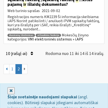
pajamų
ir
išlaidų dokumentus?
Web turinio sąrašas
2021-09-02
Registracijos numeris KM2239 Ši informacija skelbiama:
i.APS Norint patikslinti / anuliuoti PVM sąskaitą faktūrą,
kuri yra išrašytą per i.SAF, reikia išrašyti „Kreditinę“
sąskaitą, nurodant...
Mokesčių žinyno
duomenų tikslinimas
atšaukimo funkcija
kategorijos:
VMI elektroninės sistemos » i.APS
10 Įrašų(-ai)
Rodoma nuo 11 iki 14 iš 14 irašų.
1
2
Uždaryti
Šioje svetainėje naudojami slapukai
(angl.
cookies). Būtinieji slapukai įdiegiami automatiškai