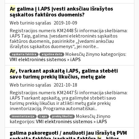
Ar
galima į i.APS įvesti anksčiau išrašytos
sąskaitos faktūros duomenis?
Web turinio sąrašas
2019-10-09
Registracijos numeris KM2448 Ši informacija skelbiama:
i.APS Taip, galima. Įvesdami elektroninės sąskaitos
faktūros duomenis, pasirinkite „Įvedami anksčiau
išrašytos sąskaitos duomenys“, jei norite...
Mokesčių žinyno kategorijos:
sąskaita faktūra
atgaline data
VMI elektroninės sistemos » i.APS
Ar
, tvarkant apskaitą i.APS, galima stebėti
savo turimų prekių likučius, metų gale
Web turinio sąrašas
2021-10-18
Registracijos numeris KM2447 Ši informacija skelbiama:
i.APS Tvarkant apskaitą, yra galimybė stebėti savo
turimų prekių likučius ir atlikti metų gale prekių
inventorizaciją. Programa automatiškai...
Mokesčių žinyno
inventorizacija
i.aps
prekių likučiai
kategorijos:
VMI elektroninės sistemos » i.APS
galima pakoreguoti / anuliuoti jau išrašytą PVM
sąskaitą faktūrą /sąskaitą faktūrą
ir
...kitus