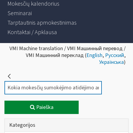
Mokesčių kalendorius
Seminarai
Tarptautinis apmokestinimas
Kontaktai / Apklausa
VMI Machine translation / VMI Машинный перевод /
VMI Машинний переклад (
English
,
Русский
,
Українська
)
Paieška
Kategorijos