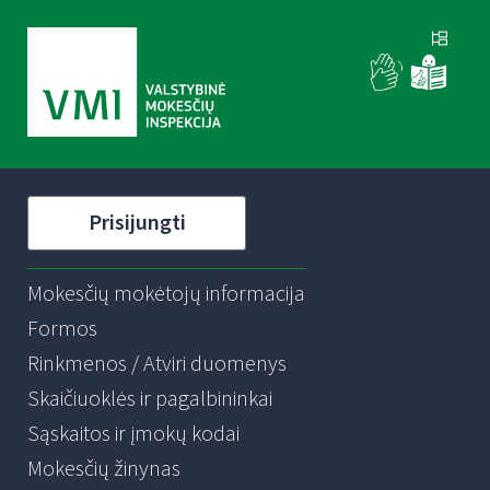
Prisijungti
Mokesčių mokėtojų informacija
Formos
Rinkmenos / Atviri duomenys
Skaičiuoklės ir pagalbininkai
Sąskaitos ir įmokų kodai
Mokesčių žinynas