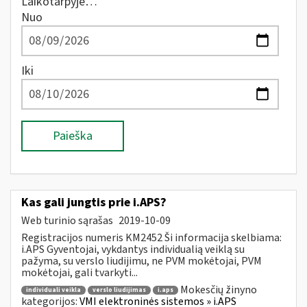
Laikotarpyje…
Nuo
Iki
Paieška
Kas gali jungtis prie i.APS?
Web turinio sąrašas
2019-10-09
Registracijos numeris KM2452 Ši informacija skelbiama:
i.APS Gyventojai, vykdantys individualią veiklą su
pažyma, su verslo liudijimu, ne PVM mokėtojai, PVM
mokėtojai, gali tvarkyti...
Mokesčių žinyno
individuali veikla
verslo liudijimas
i.aps
kategorijos:
VMI elektroninės sistemos » i.APS