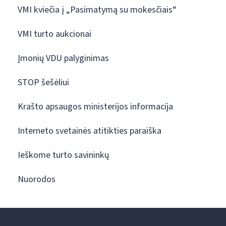
VMI kviečia į „Pasimatymą su mokesčiais“
VMI turto aukcionai
Įmonių VDU palyginimas
STOP šešėliui
Krašto apsaugos ministerijos informacija
Interneto svetainės atitikties paraiška
Ieškome turto savininkų
Nuorodos