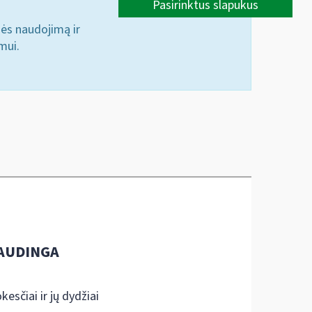
Pasirinktus slapukus
nės naudojimą ir
mui.
AUDINGA
kesčiai ir jų dydžiai