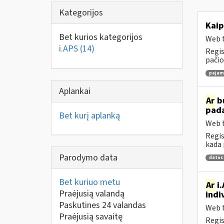
Kategorijos
Kaip
Bet kurios kategorijos
Web t
i.APS
(14)
Regis
pačio
pajamų
Aplankai
Ar
bu
pad
Bet kurį aplanką
Web t
Regis
kada 
Parodymo data
datos
Bet kuriuo metu
Ar
i.
Praėjusią valandą
indi
Paskutines 24 valandas
Web t
Praėjusią savaitę
Regis