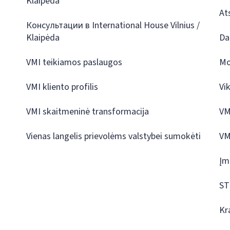
Klaipėda
At
Консультации в International House Vilnius /
Klaipėda
Da
VMI teikiamos paslaugos
Mo
VMI kliento profilis
Vi
VMI skaitmeninė transformacija
VM
Vienas langelis prievolėms valstybei sumokėti
VM
Įm
ST
Kr