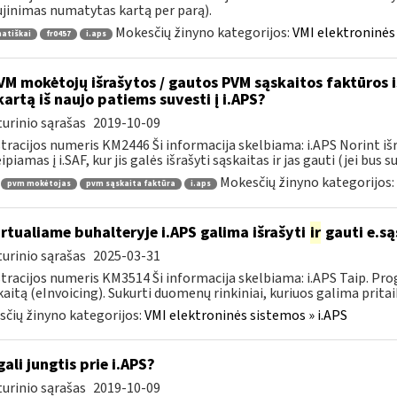
jinimas numatytas kartą per parą).
Mokesčių žinyno kategorijos:
VMI elektroninės 
atiškai
fr0457
i.aps
M mokėtojų išrašytos / gautos PVM sąskaitos faktūros iš 
kartą iš naujo patiems suvesti į i.APS?
urinio sąrašas
2019-10-09
tracijos numeris KM2446 Ši informacija skelbiama: i.APS Norint iš
piamas į i.SAF, kur jis galės išrašyti sąskaitas ir jas gauti (jei bus su
Mokesčių žinyno kategorijos:
pvm mokėtojas
pvm sąskaita faktūra
i.aps
rtualiame buhalteryje i.APS galima išrašyti
ir
gauti e.są
urinio sąrašas
2025-03-31
tracijos numeris KM3514 Ši informacija skelbiama: i.APS Taip. Progr
kaitą (eInvoicing). Sukurti duomenų rinkiniai, kuriuos galima pritaik
čių žinyno kategorijos:
VMI elektroninės sistemos » i.APS
gali jungtis prie i.APS?
urinio sąrašas
2019-10-09