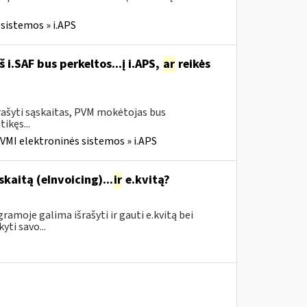
sistemos » i.APS
i.SAF bus perkeltos...į i.APS,
ar
reikės
rašyti sąskaitas, PVM mokėtojas bus
tikęs...
VMI elektroninės sistemos » i.APS
skaitą (eInvoicing)...
ir
e.kvitą?
amoje galima išrašyti ir gauti e.kvitą bei
yti savo...