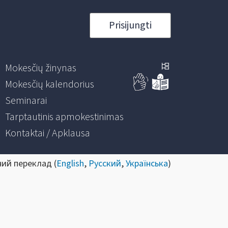
Prisijungti
Mokesčių žinynas
Mokesčių kalendorius
Seminarai
Tarptautinis apmokestinimas
Kontaktai / Apklausa
ний переклад (
English
,
Русский
,
Українська
)