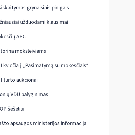
siskaitymas grynaisiais pinigais
žniausiai užduodami klausimai
kesčių ABC
ktorina moksleiviams
I kviečia į „Pasimatymą su mokesčiais“
I turto aukcionai
onių VDU palyginimas
OP šešėliui
ašto apsaugos ministerijos informacija