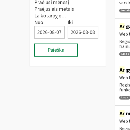
Praėjusį mėnesį
versl
Praėjusiais metais
indivi
Laikotarpyje…
Nuo
Iki
Ar
ga
Web t
Regis
fizin
Paieška
i.mas
Ar
gy
Web t
Regis
funkc
i.aps
Ar
me
Web t
Regis