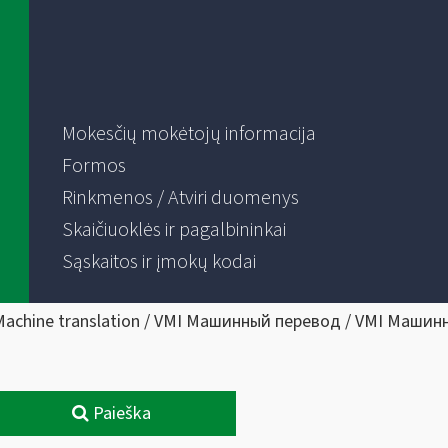
Mokesčių mokėtojų informacija
Formos
Rinkmenos / Atviri duomenys
Skaičiuoklės ir pagalbininkai
Sąskaitos ir įmokų kodai
Machine translation / VMI Машинный перевод / VMI Машин
Paieška