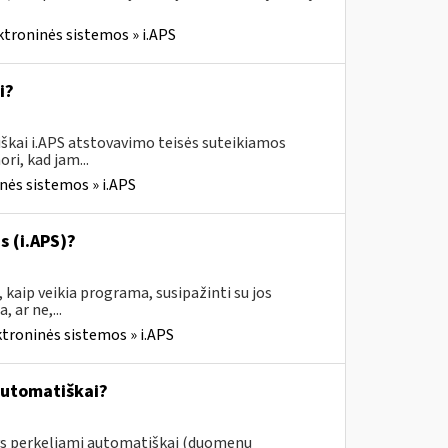
ktroninės sistemos » i.APS
i?
škai i.APS atstovavimo teisės suteikiamos
ri, kad jam...
nės sistemos » i.APS
s (i.APS)?
 kaip veikia programa, susipažinti su jos
 ar ne,...
ktroninės sistemos » i.APS
automatiškai?
ys perkeliami automatiškai (duomenų