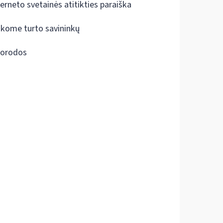
terneto svetainės atitikties paraiška
škome turto savininkų
orodos