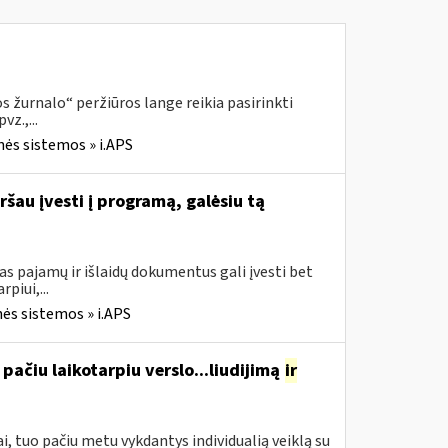
 žurnalo“ peržiūros lange reikia pasirinkti
z.,...
nės sistemos » i.APS
ršau įvesti į programą, galėsiu tą
s pajamų ir išlaidų dokumentus gali įvesti bet
piui,...
ės sistemos » i.APS
pačiu laikotarpiu verslo...liudijimą
ir
, tuo pačiu metu vykdantys individualią veiklą su