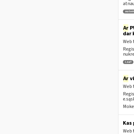
atnau
autom
Ar
PV
dar 
Web t
Regis
nukrei
i.saf
Ar
vi
Web t
Regis
e.sąs
Mokes
Kas 
Web t