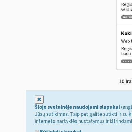
Regis
versl
indivi
Koki
Web t
Regis
būdu 
i.mas
10 Įra
Uždaryti
Šioje svetainėje naudojami slapukai
(angl
Jūsų sutikimas. Taip pat galite sutikti ir s
interneto naršyklės nustatymus ir ištrindam
Būtinieji slapukai