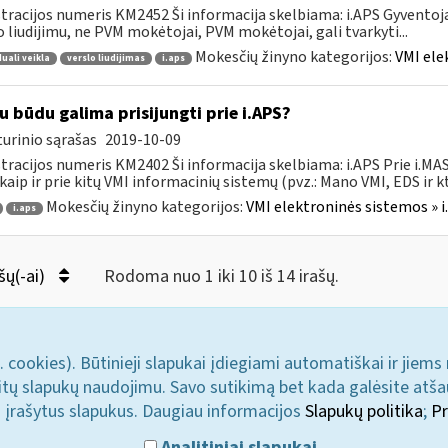
tracijos numeris KM2452 Ši informacija skelbiama: i.APS Gyventojai
o liudijimu, ne PVM mokėtojai, PVM mokėtojai, gali tvarkyti...
Mokesčių žinyno kategorijos:
VMI ele
duali veikla
verslo liudijimas
i.aps
u būdu galima prisijungti prie i.APS?
urinio sąrašas
2019-10-09
tracijos numeris KM2402 Ši informacija skelbiama: i.APS Prie i.MAS
kaip ir prie kitų VMI informacinių sistemų (pvz.: Mano VMI, EDS ir kt.)
Mokesčių žinyno kategorijos:
VMI elektroninės sistemos » i
i.aps
šų(-ai)
Rodoma nuo 1 iki 10 iš 14 irašų.
. cookies). Būtinieji slapukai įdiegiami automatiškai ir jiems
u kitų slapukų naudojimu. Savo sutikimą bet kada galėsite atš
i įrašytus slapukus. Daugiau informacijos
Slapukų politika
;
Pr
Analitiniai slapukai