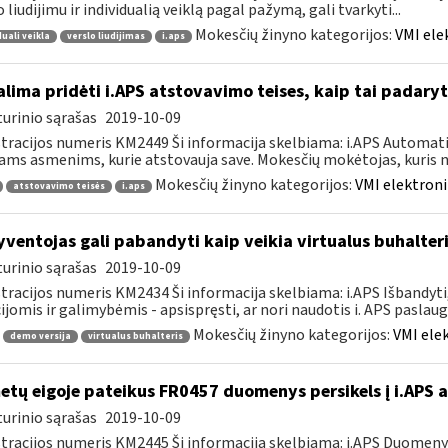
o liudijimu ir individualią veiklą pagal pažymą, gali tvarkyti...
Mokesčių žinyno kategorijos:
VMI ele
duali veikla
verslo liudijimas
i.aps
lima pridėti i.APS atstovavimo teises, kaip tai padaryt
urinio sąrašas
2019-10-09
tracijos numeris KM2449 Ši informacija skelbiama: i.APS Automati
iams asmenims, kurie atstovauja save. Mokesčių mokėtojas, kuris no
Mokesčių žinyno kategorijos:
VMI elektroni
atstovavimo teisės
i.aps
ventojas gali pabandyti kaip veikia virtualus buhalteri
urinio sąrašas
2019-10-09
tracijos numeris KM2434 Ši informacija skelbiama: i.APS Išbandyti,
ijomis ir galimybėmis - apsispręsti, ar nori naudotis i. APS paslauga,
Mokesčių žinyno kategorijos:
VMI ele
demo versija
virtualus buhalteris
tų eigoje pateikus FR0457 duomenys persikels į i.APS 
urinio sąrašas
2019-10-09
tracijos numeris KM2445 Ši informacija skelbiama: i.APS Duomen