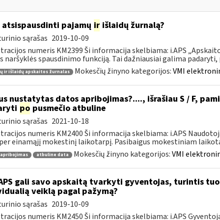
 atsispausdinti pajamų
ir
išlaidų žurnalą?
urinio sąrašas
2019-10-09
tracijos numeris KM2399 Ši informacija skelbiama: i.APS „Apskaitos
s naršyklės spausdinimo funkciją. Tai dažniausiai galima padaryti, pv
Mokesčių žinyno kategorijos:
VMI elektroni
 ir išlaidų apskaitos žurnalas
s nustatytas datos apribojimas?...., išrašiau S / F, pami
aryti
po
pusmečio atbuline
urinio sąrašas
2021-10-18
tracijos numeris KM2400 Ši informacija skelbiama: i.APS Naudotoja
per einamąjį mokestinį laikotarpį. Pasibaigus mokestiniam laikotar
Mokesčių žinyno kategorijos:
VMI elektronin
 apribojimas
atbuline data
APS gali savo apskaitą tvarkyti gyventojas, turintis tuo 
vidualią veiklą pagal pažymą?
urinio sąrašas
2019-10-09
tracijos numeris KM2450 Ši informacija skelbiama: i.APS Gyventojai