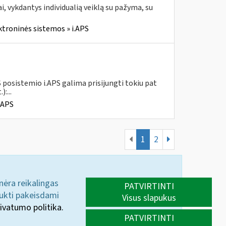
, vykdantys individualią veiklą su pažyma, su
ktroninės sistemos » i.APS
 posistemio i.APS galima prisijungti tokiu pat
:...
.APS
1
2
 nėra reikalingas
PATVIRTINTI
aukti pakeisdami
Visus slapukus
ivatumo politika.
PATVIRTINTI