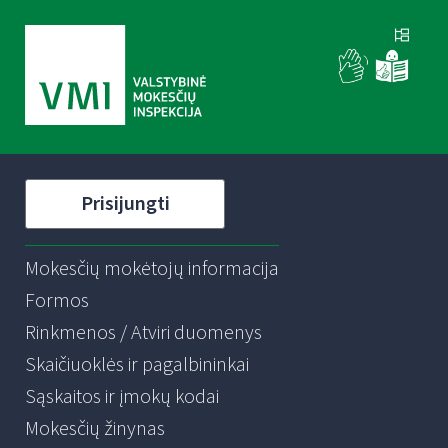
Prisijungti
Mokesčių mokėtojų informacija
Formos
Rinkmenos / Atviri duomenys
Skaičiuoklės ir pagalbininkai
Sąskaitos ir įmokų kodai
Mokesčių žinynas