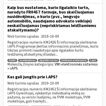
Kaip bus nustatoma, kurio ilgalaikio turto,
nurodyto FR0457 formoje, bus skaičiuojamas
nusidėvėjimas, o kurio (pvz., lengvojo
automobilio, naudojamo advokato veikloje)
neskaičiuojamas (nepriskiriamas leidžiamiems
atskaitymams)?
Web turinio sąrašas
2019-10-09
Registracijos numeris KM2426 Ši informacija skelbiama:
i.APS Programoje įkeltas informacinis pranešimas, kurio
tikslas priminti naudotojui apie ilgalaikio turto
leidžiamų atskaitymų išlaidas:...
fr0457
nusidėvėjimas
ilgalaikis turtas
leidžiami atskaitymai
i.aps
Mokesčių žinyno kategorijos:
VMI elektroninės sistemos
» i.APS
Kas gali jungtis prie i.APS?
Web turinio sąrašas
2019-10-09
Registracijos numeris KM2452 Ši informacija skelbiama:
i.APS Gyventojai, vykdantys individualią veiklą su
pažyma, su verslo liudijimu, ne PVM mokėtojai, PVM
mokėtojai, gali tvarkyti...