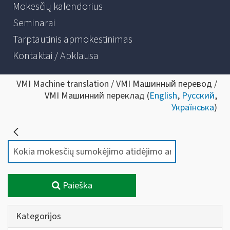
Mokesčių kalendorius
Seminarai
Tarptautinis apmokestinimas
Kontaktai / Apklausa
VMI Machine translation / VMI Машинный перевод /
VMI Машинний переклад (
English
,
Русский
,
Українська
)
Paieška
Kategorijos