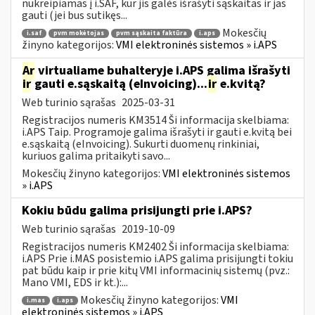
nukreipiamas į i.SAF, kur jis galės išrašyti sąskaitas ir jas
gauti (jei bus sutikęs...
Mokesčių
i.saf
pvm mokėtojas
pvm sąskaita faktūra
i.aps
žinyno kategorijos:
VMI elektroninės sistemos » i.APS
Ar
virtualiame buhalteryje i.APS galima išrašyti
ir
gauti e.sąskaitą (eInvoicing)...
ir
e.kvitą?
Web turinio sąrašas
2025-03-31
Registracijos numeris KM3514 Ši informacija skelbiama:
i.APS Taip. Programoje galima išrašyti ir gauti e.kvitą bei
e.sąskaitą (eInvoicing). Sukurti duomenų rinkiniai,
kuriuos galima pritaikyti savo...
Mokesčių žinyno kategorijos:
VMI elektroninės sistemos
» i.APS
Kokiu būdu galima prisijungti prie i.APS?
Web turinio sąrašas
2019-10-09
Registracijos numeris KM2402 Ši informacija skelbiama:
i.APS Prie i.MAS posistemio i.APS galima prisijungti tokiu
pat būdu kaip ir prie kitų VMI informacinių sistemų (pvz.:
Mano VMI, EDS ir kt.):...
Mokesčių žinyno kategorijos:
VMI
i.mas
i.aps
elektroninės sistemos » i.APS