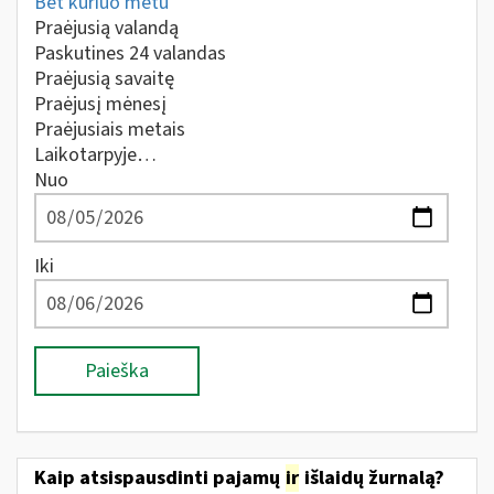
Bet kuriuo metu
Praėjusią valandą
Paskutines 24 valandas
Praėjusią savaitę
Praėjusį mėnesį
Praėjusiais metais
Laikotarpyje…
Nuo
Iki
Paieška
Kaip atsispausdinti pajamų
ir
išlaidų žurnalą?