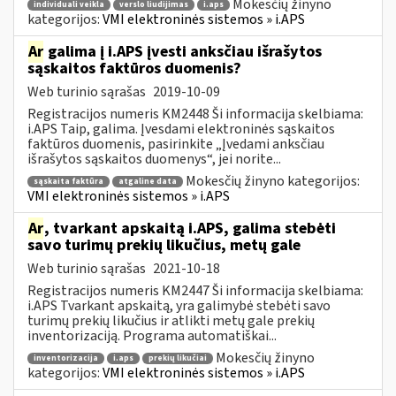
Mokesčių žinyno
individuali veikla
verslo liudijimas
i.aps
kategorijos:
VMI elektroninės sistemos » i.APS
Ar
galima į i.APS įvesti anksčiau išrašytos
sąskaitos faktūros duomenis?
Web turinio sąrašas
2019-10-09
Registracijos numeris KM2448 Ši informacija skelbiama:
i.APS Taip, galima. Įvesdami elektroninės sąskaitos
faktūros duomenis, pasirinkite „Įvedami anksčiau
išrašytos sąskaitos duomenys“, jei norite...
Mokesčių žinyno kategorijos:
sąskaita faktūra
atgaline data
VMI elektroninės sistemos » i.APS
Ar
, tvarkant apskaitą i.APS, galima stebėti
savo turimų prekių likučius, metų gale
Web turinio sąrašas
2021-10-18
Registracijos numeris KM2447 Ši informacija skelbiama:
i.APS Tvarkant apskaitą, yra galimybė stebėti savo
turimų prekių likučius ir atlikti metų gale prekių
inventorizaciją. Programa automatiškai...
Mokesčių žinyno
inventorizacija
i.aps
prekių likučiai
kategorijos:
VMI elektroninės sistemos » i.APS