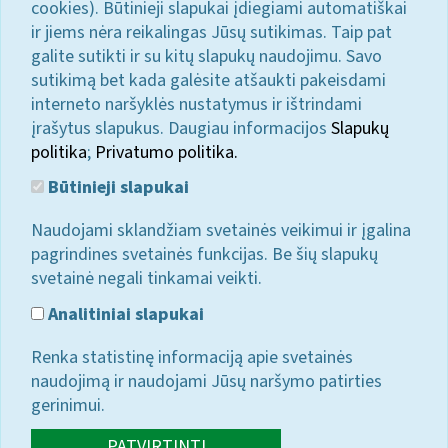
cookies). Būtinieji slapukai įdiegiami automatiškai
ir jiems nėra reikalingas Jūsų sutikimas. Taip pat
galite sutikti ir su kitų slapukų naudojimu. Savo
sutikimą bet kada galėsite atšaukti pakeisdami
interneto naršyklės nustatymus ir ištrindami
įrašytus slapukus. Daugiau informacijos
Slapukų
politika
;
Privatumo politika.
Būtinieji slapukai
Naudojami sklandžiam svetainės veikimui ir įgalina
pagrindines svetainės funkcijas. Be šių slapukų
svetainė negali tinkamai veikti.
Analitiniai slapukai
Renka statistinę informaciją apie svetainės
naudojimą ir naudojami Jūsų naršymo patirties
gerinimui.
PATVIRTINTI