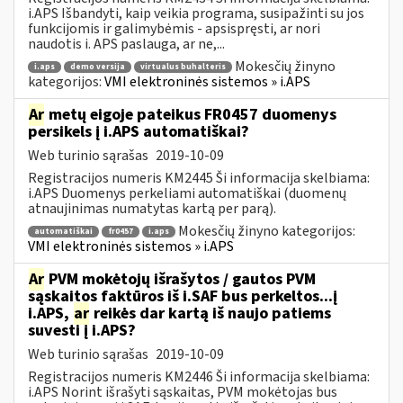
i.APS Išbandyti, kaip veikia programa, susipažinti su jos
funkcijomis ir galimybėmis - apsispręsti, ar nori
naudotis i. APS paslauga, ar ne,...
Mokesčių žinyno
i.aps
demo versija
virtualus buhalteris
kategorijos:
VMI elektroninės sistemos » i.APS
Ar
metų eigoje pateikus FR0457 duomenys
persikels į i.APS automatiškai?
Web turinio sąrašas
2019-10-09
Registracijos numeris KM2445 Ši informacija skelbiama:
i.APS Duomenys perkeliami automatiškai (duomenų
atnaujinimas numatytas kartą per parą).
Mokesčių žinyno kategorijos:
automatiškai
fr0457
i.aps
VMI elektroninės sistemos » i.APS
Ar
PVM mokėtojų išrašytos / gautos PVM
sąskaitos faktūros iš i.SAF bus perkeltos...į
i.APS,
ar
reikės dar kartą iš naujo patiems
suvesti į i.APS?
Web turinio sąrašas
2019-10-09
Registracijos numeris KM2446 Ši informacija skelbiama:
i.APS Norint išrašyti sąskaitas, PVM mokėtojas bus