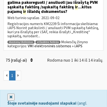
galima pakoreguoti / anuliuoti jau išrašytą PVM
sąskaitą faktūrą /sąskaitą faktūrą
ir
...kitus
pajamų
ir
išlaidų dokumentus?
Web turinio sąrašas
2021-09-02
Registracijos numeris KM2239 Ši informacija skelbiama:
i.APS Norint patikslinti / anuliuoti PVM sąskaitą faktūrą,
kuri yra išrašytą per i.SAF, reikia išrašyti „Kreditinę“
sąskaitą, nurodant...
Mokesčių žinyno
duomenų tikslinimas
atšaukimo funkcija
kategorijos:
VMI elektroninės sistemos » i.APS
75 Įrašų(-ai)
Rodoma nuo 1 iki 14 iš 14 irašų.
1
Uždaryti
Šioje svetainėje naudojami slapukai
(angl.