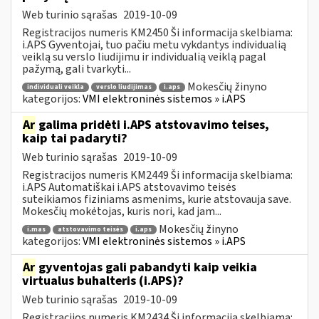
Web turinio sąrašas
2019-10-09
Registracijos numeris KM2450 Ši informacija skelbiama:
i.APS Gyventojai, tuo pačiu metu vykdantys individualią
veiklą su verslo liudijimu ir individualią veiklą pagal
pažymą, gali tvarkyti...
Mokesčių žinyno
individuali veikla
verslo liudijimas
i.aps
kategorijos:
VMI elektroninės sistemos » i.APS
Ar
galima pridėti i.APS atstovavimo teises,
kaip tai padaryti?
Web turinio sąrašas
2019-10-09
Registracijos numeris KM2449 Ši informacija skelbiama:
i.APS Automatiškai i.APS atstovavimo teisės
suteikiamos fiziniams asmenims, kurie atstovauja save.
Mokesčių mokėtojas, kuris nori, kad jam...
Mokesčių žinyno
i.mas
atstovavimo teisės
i.aps
kategorijos:
VMI elektroninės sistemos » i.APS
Ar
gyventojas gali pabandyti kaip veikia
virtualus buhalteris (i.APS)?
Web turinio sąrašas
2019-10-09
Registracijos numeris KM2434 Ši informacija skelbiama: