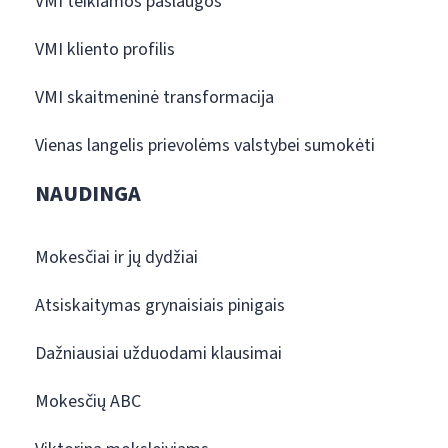
VMI teikiamos paslaugos
VMI kliento profilis
VMI skaitmeninė transformacija
Vienas langelis prievolėms valstybei sumokėti
NAUDINGA
Mokesčiai ir jų dydžiai
Atsiskaitymas grynaisiais pinigais
Dažniausiai užduodami klausimai
Mokesčių ABC