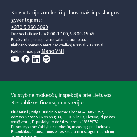
Konsultacijos mokesčių klausimais ir paslaugos
gyventojams:
+370 5 260 5060
Darbo laikas: I-IV 8.00-17.00, V 8.00-15.45.
Prieššventinę dieną - viena valanda trumpiau.
Kiekvieno mėnesio antrą penktadienį 8.00 val. - 12.00 val.
Mano VMI
Paklausimas per
Valstybinė mokesčių inspekcija prie Lietuvos
Respublikos finansų ministerijos
Biudžetinė įstaiga. Juridinio asmens kodas — 188659752,
adresas: Vasario 16-osios g. 14, 01107 Vilnius, Lietuva, el.paštas:
vmi@vmi.lt
, E. pristatymo dėžutės adresas 188659752
Duomenys apie Valstybinę mokesčių inspekciją prie Lietuvos
Respublikos finansų ministerijos kaupiami ir saugomi Juridinių
asmenų registre