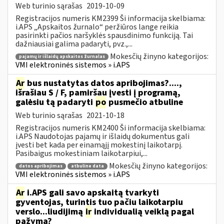
Web turinio sąrašas
2019-10-09
Registracijos numeris KM2399 Ši informacija skelbiama:
i.APS „Apskaitos žurnalo“ peržiūros lange reikia
pasirinkti pačios naršyklės spausdinimo funkciją. Tai
dažniausiai galima padaryti, pvz.,...
Mokesčių žinyno kategorijos:
pajamų ir išlaidų apskaitos žurnalas
VMI elektroninės sistemos » i.APS
Ar
bus nustatytas datos apribojimas?....,
išrašiau S / F, pamiršau įvesti į programą,
galėsiu tą padaryti
po
pusmečio atbuline
Web turinio sąrašas
2021-10-18
Registracijos numeris KM2400 Ši informacija skelbiama:
i.APS Naudotojas pajamų ir išlaidų dokumentus gali
įvesti bet kada per einamąjį mokestinį laikotarpį.
Pasibaigus mokestiniam laikotarpiui,...
Mokesčių žinyno kategorijos:
datos apribojimas
atbuline data
VMI elektroninės sistemos » i.APS
Ar
i.APS gali savo apskaitą tvarkyti
gyventojas, turintis tuo pačiu laikotarpiu
verslo...liudijimą
ir
individualią veiklą pagal
pažymą?