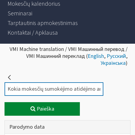
Mokesčių kalendorius
Seminarai
Tarptautinis apmokestinimas
Kontaktai / Apklausa
VMI Machine translation / VMI Машинный перевод /
VMI Машинний переклад (
English
,
Русский
,
Українська
)
Paieška
Parodymo data