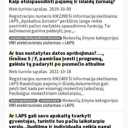
Kaip atsispausdinti pajamų
ir
išlaidų žurnalą?
Web turinio sąrašas
2019-10-09
Registracijos numeris KM2399 Ši informacija skelbiama:
i.APS „Apskaitos žurnalo“ peržiūros lange reikia
pasirinkti pačios naršyklės spausdinimo funkciją. Tai
dažniausiai galima padaryti, pvz.,...
Mokesčių žinyno kategorijos:
pajamų ir išlaidų apskaitos žurnalas
VMI elektroninės sistemos » i.APS
Ar
bus nustatytas datos apribojimas?....,
išrašiau S / F, pamiršau įvesti į programą,
galėsiu tą padaryti
po
pusmečio atbuline
Web turinio sąrašas
2021-10-18
Registracijos numeris KM2400 Ši informacija skelbiama:
i.APS Naudotojas pajamų ir išlaidų dokumentus gali
įvesti bet kada per einamąjį mokestinį laikotarpį.
Pasibaigus mokestiniam laikotarpiui,...
Mokesčių žinyno kategorijos:
datos apribojimas
atbuline data
VMI elektroninės sistemos » i.APS
Ar
i.APS gali savo apskaitą tvarkyti
gyventojas, turintis tuo pačiu laikotarpiu
verslo...liudijimą
ir
individualią veiklą pagal