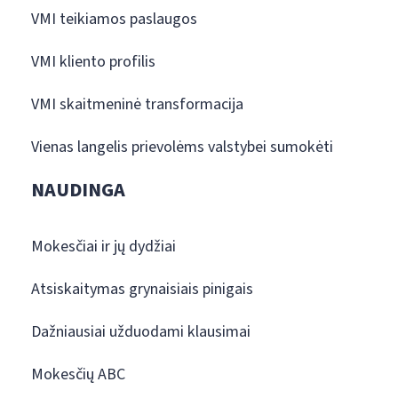
VMI teikiamos paslaugos
VMI kliento profilis
VMI skaitmeninė transformacija
Vienas langelis prievolėms valstybei sumokėti
NAUDINGA
Mokesčiai ir jų dydžiai
Atsiskaitymas grynaisiais pinigais
Dažniausiai užduodami klausimai
Mokesčių ABC