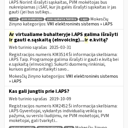
i.APS Norint išrašyti sąskaitas, PVM mokėtojas bus
nukreipiamas į i.SAF, kur jis galės išrašyti sąskaitas ir jas
gauti (jei bus sutikęs...
Mokesčių
i.saf
pvm mokėtojas
pvm sąskaita faktūra
i.aps
žinyno kategorijos:
VMI elektroninės sistemos » i.APS
Ar
virtualiame buhalteryje i.APS galima išrašyti
ir
gauti e.sąskaitą (eInvoicing)...
ir
e.kvitą?
Web turinio sąrašas
2025-03-31
Registracijos numeris KM3514 Ši informacija skelbiama:
i.APS Taip. Programoje galima išrašyti ir gauti e.kvitą bei
e.sąskaitą (eInvoicing). Sukurti duomenų rinkiniai,
kuriuos galima pritaikyti savo...
Mokesčių žinyno kategorijos:
VMI elektroninės sistemos
» i.APS
Kas gali jungtis prie i.APS?
Web turinio sąrašas
2019-10-09
Registracijos numeris KM2452 Ši informacija skelbiama:
i.APS Gyventojai, vykdantys individualią veiklą su
pažyma, su verslo liudijimu, ne PVM mokėtojai, PVM
mokėtojai, gali tvarkyti...
Mokesčių žinyno
individuali veikla
verslo liudijimas
i.aps