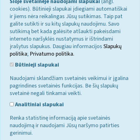
Šioje svetainėje naudojami slapukai
(angl.
cookies). Būtinieji slapukai įdiegiami automatiškai
ir jiems nėra reikalingas Jūsų sutikimas. Taip pat
galite sutikti ir su kitų slapukų naudojimu. Savo
sutikimą bet kada galėsite atšaukti pakeisdami
interneto naršyklės nustatymus ir ištrindami
įrašytus slapukus. Daugiau informacijos
Slapukų
politika
;
Privatumo politika.
Būtinieji slapukai
Naudojami sklandžiam svetainės veikimui ir įgalina
pagrindines svetainės funkcijas. Be šių slapukų
svetainė negali tinkamai veikti.
Analitiniai slapukai
Renka statistinę informaciją apie svetainės
naudojimą ir naudojami Jūsų naršymo patirties
gerinimui.