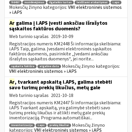
fr0457
nusidėvėjimas
ilgalaikis turtas
leidžiami atskaitymai
i.aps
Mokesčių žinyno kategorijos:
VMI elektroninės sistemos
» i.APS
Ar
galima į i.APS įvesti anksčiau išrašytos
sąskaitos faktūros duomenis?
Web turinio sąrašas
2019-10-09
Registracijos numeris KM2448 Ši informacija skelbiama:
i.APS Taip, galima. Įvesdami elektroninės sąskaitos
faktūros duomenis, pasirinkite „Įvedami anksčiau
išrašytos sąskaitos duomenys“, jei norite...
Mokesčių žinyno kategorijos:
sąskaita faktūra
atgaline data
VMI elektroninės sistemos » i.APS
Ar
, tvarkant apskaitą i.APS, galima stebėti
savo turimų prekių likučius, metų gale
Web turinio sąrašas
2021-10-18
Registracijos numeris KM2447 Ši informacija skelbiama:
i.APS Tvarkant apskaitą, yra galimybė stebėti savo
turimų prekių likučius ir atlikti metų gale prekių
inventorizaciją. Programa automatiškai...
Mokesčių žinyno
inventorizacija
i.aps
prekių likučiai
kategorijos:
VMI elektroninės sistemos » i.APS