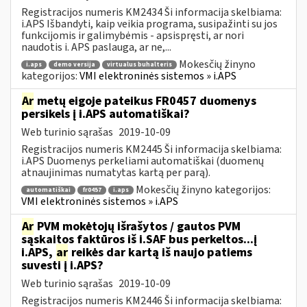
Registracijos numeris KM2434 Ši informacija skelbiama:
i.APS Išbandyti, kaip veikia programa, susipažinti su jos
funkcijomis ir galimybėmis - apsispręsti, ar nori
naudotis i. APS paslauga, ar ne,...
Mokesčių žinyno
i.aps
demo versija
virtualus buhalteris
kategorijos:
VMI elektroninės sistemos » i.APS
Ar
metų eigoje pateikus FR0457 duomenys
persikels į i.APS automatiškai?
Web turinio sąrašas
2019-10-09
Registracijos numeris KM2445 Ši informacija skelbiama:
i.APS Duomenys perkeliami automatiškai (duomenų
atnaujinimas numatytas kartą per parą).
Mokesčių žinyno kategorijos:
automatiškai
fr0457
i.aps
VMI elektroninės sistemos » i.APS
Ar
PVM mokėtojų išrašytos / gautos PVM
sąskaitos faktūros iš i.SAF bus perkeltos...į
i.APS,
ar
reikės dar kartą iš naujo patiems
suvesti į i.APS?
Web turinio sąrašas
2019-10-09
Registracijos numeris KM2446 Ši informacija skelbiama: