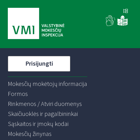
Prisijungti
Mokesčių mokėtojų informacija
Formos
Rinkmenos / Atviri duomenys
Skaičiuoklės ir pagalbininkai
Sąskaitos ir įmokų kodai
Mokesčių žinynas