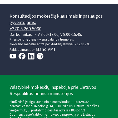
Konsultacijos mokesčių klausimais ir paslaugos
gyventojams:
+370 5 260 5060
Darbo laikas: I-IV 8.00-17.00, V 8.00-15.45.
Prieššventinę dieną - viena valanda trumpiau.
Kiekvieno mėnesio antrą penktadienį 8.00 val. - 12.00 val.
Mano VMI
Paklausimas per
Valstybinė mokesčių inspekcija prie Lietuvos
Respublikos finansų ministerijos
Biudžetinė įstaiga. Juridinio asmens kodas — 188659752,
adresas: Vasario 16-osios g. 14, 01107 Vilnius, Lietuva, el.paštas:
vmi@vmi.lt
, E. pristatymo dėžutės adresas 188659752
Duomenys apie Valstybinę mokesčių inspekciją prie Lietuvos