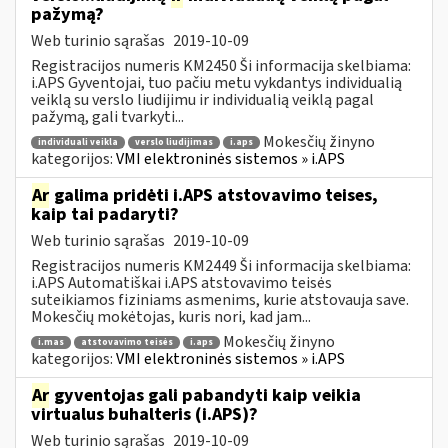
pažymą?
Web turinio sąrašas
2019-10-09
Registracijos numeris KM2450 Ši informacija skelbiama:
i.APS Gyventojai, tuo pačiu metu vykdantys individualią
veiklą su verslo liudijimu ir individualią veiklą pagal
pažymą, gali tvarkyti...
Mokesčių žinyno
individuali veikla
verslo liudijimas
i.aps
kategorijos:
VMI elektroninės sistemos » i.APS
Ar
galima pridėti i.APS atstovavimo teises,
kaip tai padaryti?
Web turinio sąrašas
2019-10-09
Registracijos numeris KM2449 Ši informacija skelbiama:
i.APS Automatiškai i.APS atstovavimo teisės
suteikiamos fiziniams asmenims, kurie atstovauja save.
Mokesčių mokėtojas, kuris nori, kad jam...
Mokesčių žinyno
i.mas
atstovavimo teisės
i.aps
kategorijos:
VMI elektroninės sistemos » i.APS
Ar
gyventojas gali pabandyti kaip veikia
virtualus buhalteris (i.APS)?
Web turinio sąrašas
2019-10-09