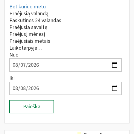
Bet kuriuo metu
Praėjusią valandą
Paskutines 24 valandas
Praėjusią savaitę
Praėjusį mėnesį
Praėjusiais metais
Laikotarpyje…
Nuo
Iki
Paieška