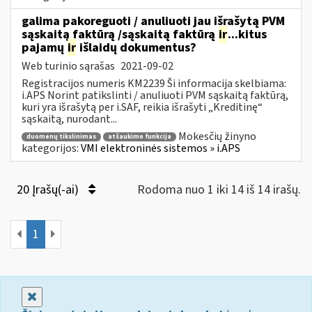
galima pakoreguoti / anuliuoti jau išrašytą PVM
sąskaitą faktūrą /sąskaitą faktūrą
ir
...kitus
pajamų
ir
išlaidų dokumentus?
Web turinio sąrašas
2021-09-02
Registracijos numeris KM2239 Ši informacija skelbiama:
i.APS Norint patikslinti / anuliuoti PVM sąskaitą faktūrą,
kuri yra išrašytą per i.SAF, reikia išrašyti „Kreditinę“
sąskaitą, nurodant...
Mokesčių žinyno
duomenų tikslinimas
atšaukimo funkcija
kategorijos:
VMI elektroninės sistemos » i.APS
20 Įrašų(-ai)
Rodoma nuo 1 iki 14 iš 14 irašų.
1
Uždaryti