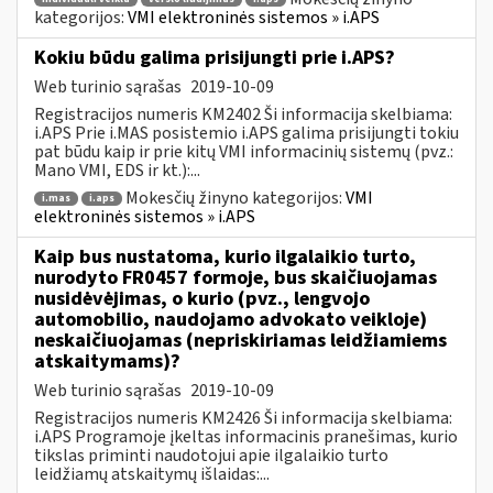
kategorijos:
VMI elektroninės sistemos » i.APS
Kokiu būdu galima prisijungti prie i.APS?
Web turinio sąrašas
2019-10-09
Registracijos numeris KM2402 Ši informacija skelbiama:
i.APS Prie i.MAS posistemio i.APS galima prisijungti tokiu
pat būdu kaip ir prie kitų VMI informacinių sistemų (pvz.:
Mano VMI, EDS ir kt.):...
Mokesčių žinyno kategorijos:
VMI
i.mas
i.aps
elektroninės sistemos » i.APS
Kaip bus nustatoma, kurio ilgalaikio turto,
nurodyto FR0457 formoje, bus skaičiuojamas
nusidėvėjimas, o kurio (pvz., lengvojo
automobilio, naudojamo advokato veikloje)
neskaičiuojamas (nepriskiriamas leidžiamiems
atskaitymams)?
Web turinio sąrašas
2019-10-09
Registracijos numeris KM2426 Ši informacija skelbiama:
i.APS Programoje įkeltas informacinis pranešimas, kurio
tikslas priminti naudotojui apie ilgalaikio turto
leidžiamų atskaitymų išlaidas:...