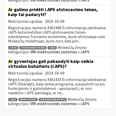
kategorijos:
VMI elektroninės sistemos » i.APS
Ar
galima pridėti i.APS atstovavimo teises,
kaip tai padaryti?
Web turinio sąrašas
2019-10-09
Registracijos numeris KM2449 Ši informacija skelbiama:
i.APS Automatiškai i.APS atstovavimo teisės
suteikiamos fiziniams asmenims, kurie atstovauja save.
Mokesčių mokėtojas, kuris nori, kad jam...
Mokesčių žinyno
i.mas
atstovavimo teisės
i.aps
kategorijos:
VMI elektroninės sistemos » i.APS
Ar
gyventojas gali pabandyti kaip veikia
virtualus buhalteris (i.APS)?
Web turinio sąrašas
2019-10-09
Registracijos numeris KM2434 Ši informacija skelbiama:
i.APS Išbandyti, kaip veikia programa, susipažinti su jos
funkcijomis ir galimybėmis - apsispręsti, ar nori
naudotis i. APS paslauga, ar ne,...
Mokesčių žinyno
i.aps
demo versija
virtualus buhalteris
kategorijos:
VMI elektroninės sistemos » i.APS