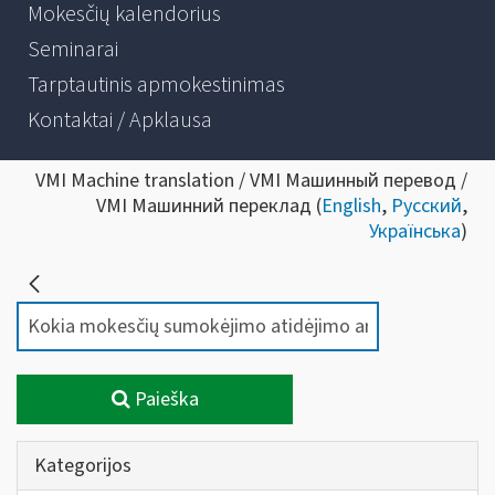
Mokesčių kalendorius
Seminarai
Tarptautinis apmokestinimas
Kontaktai / Apklausa
VMI Machine translation / VMI Машинный перевод /
VMI Машинний переклад (
English
,
Русский
,
Українська
)
Paieška
Kategorijos