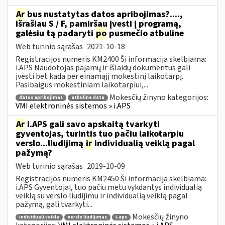
Ar
bus nustatytas datos apribojimas?....,
išrašiau S / F, pamiršau įvesti į programą,
galėsiu tą padaryti
po
pusmečio atbuline
Web turinio sąrašas
2021-10-18
Registracijos numeris KM2400 Ši informacija skelbiama:
i.APS Naudotojas pajamų ir išlaidų dokumentus gali
įvesti bet kada per einamąjį mokestinį laikotarpį.
Pasibaigus mokestiniam laikotarpiui,...
Mokesčių žinyno kategorijos:
datos apribojimas
atbuline data
VMI elektroninės sistemos » i.APS
Ar
i.APS gali savo apskaitą tvarkyti
gyventojas, turintis tuo pačiu laikotarpiu
verslo...liudijimą
ir
individualią veiklą pagal
pažymą?
Web turinio sąrašas
2019-10-09
Registracijos numeris KM2450 Ši informacija skelbiama:
i.APS Gyventojai, tuo pačiu metu vykdantys individualią
veiklą su verslo liudijimu ir individualią veiklą pagal
pažymą, gali tvarkyti...
Mokesčių žinyno
individuali veikla
verslo liudijimas
i.aps