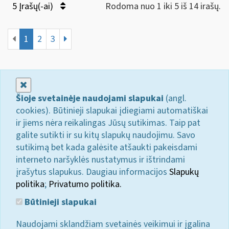
5 Įrašų(-ai)
Rodoma nuo 1 iki 5 iš 14 irašų.
1
2
3
Uždaryti
Šioje svetainėje naudojami slapukai
(angl.
cookies). Būtinieji slapukai įdiegiami automatiškai
ir jiems nėra reikalingas Jūsų sutikimas. Taip pat
galite sutikti ir su kitų slapukų naudojimu. Savo
sutikimą bet kada galėsite atšaukti pakeisdami
interneto naršyklės nustatymus ir ištrindami
įrašytus slapukus. Daugiau informacijos
Slapukų
politika
;
Privatumo politika.
Būtinieji slapukai
Naudojami sklandžiam svetainės veikimui ir įgalina