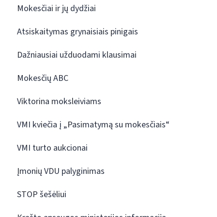
Mokesčiai ir jų dydžiai
Atsiskaitymas grynaisiais pinigais
Dažniausiai užduodami klausimai
Mokesčių ABC
Viktorina moksleiviams
VMI kviečia į „Pasimatymą su mokesčiais“
VMI turto aukcionai
Įmonių VDU palyginimas
STOP šešėliui