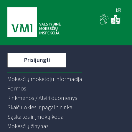
Prisijungti
Mokesčių mokėtojų informacija
Formos
Rinkmenos / Atviri duomenys
Skaičiuoklės ir pagalbininkai
Sąskaitos ir įmokų kodai
Mokesčių žinynas