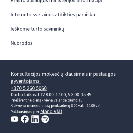
Krašto apsaugos ministerijos informacija
Interneto svetainės atitikties paraiška
Ieškome turto savininkų
Nuorodos
Konsultacijos mokesčių klausimais ir paslaugos
gyventojams:
+370 5 260 5060
Darbo laikas: I-IV 8.00-17.00, V 8.00-15.45.
Prieššventinę dieną - viena valanda trumpiau.
Kiekvieno mėnesio antrą penktadienį 8.00 val. - 12.00 val.
Mano VMI
Paklausimas per