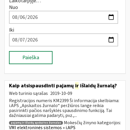
Laikotarpyje…
Nuo
Iki
Paieška
Kaip atsispausdinti pajamų
ir
išlaidų žurnalą?
Web turinio sąrašas
2019-10-09
Registracijos numeris KM2399 Ši informacija skelbiama:
i.APS „Apskaitos žurnalo“ peržiūros lange reikia
pasirinkti pačios naršyklės spausdinimo funkciją. Tai
dažniausiai galima padaryti, pvz.,...
Mokesčių žinyno kategorijos:
pajamų ir išlaidų apskaitos žurnalas
VMI elektroninės sistemos » i.APS