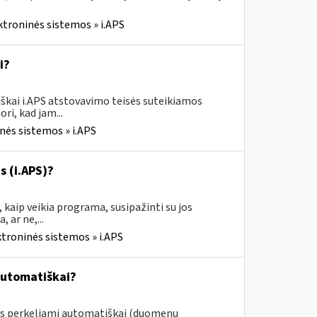
ktroninės sistemos » i.APS
i?
škai i.APS atstovavimo teisės suteikiamos
ri, kad jam...
nės sistemos » i.APS
s (i.APS)?
 kaip veikia programa, susipažinti su jos
 ar ne,...
ktroninės sistemos » i.APS
automatiškai?
ys perkeliami automatiškai (duomenų