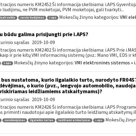
tracijos numeris KM2452 Ši informacija skelbiama: i.APS Gyventojai
o liudijimu, ne PVM mokėtojai, PVM mokėtojai, gali tvarkyti...
Mokesčių žinyno kategorijos:
VMI ele
duali veikla
verslo liudijimas
i.aps
u būdu galima prisijungti prie i.APS?
urinio sąrašas
2019-10-09
tracijos numeris KM2402 Ši informacija skelbiama: i.APS Prie i.MAS
kaip ir prie kitų VMI informacinių sistemų (pvz.: Mano VMI, EDS ir kt.)
Mokesčių žinyno kategorijos:
VMI elektroninės sistemos » i
i.aps
 bus nustatoma, kurio ilgalaikio turto, nurodyto FR045
dėvėjimas, o kurio (pvz., lengvojo automobilio, naudo
riskiriamas leidžiamiems atskaitymams)?
urinio sąrašas
2019-10-09
tracijos numeris KM2426 Ši informacija skelbiama: i.APS Programo
as priminti naudotojui apie ilgalaikio turto leidžiamų atskaitymų išl
Mokesčių žinyn
nusidėvėjimas
ilgalaikis turtas
leidžiami atskaitymai
i.aps