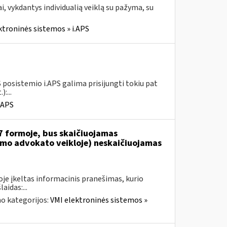
, vykdantys individualią veiklą su pažyma, su
ktroninės sistemos » i.APS
 posistemio i.APS galima prisijungti tokiu pat
:...
.APS
7 formoje, bus skaičiuojamas
jamo advokato veikloje) neskaičiuojamas
je įkeltas informacinis pranešimas, kurio
aidas:...
o kategorijos:
VMI elektroninės sistemos »