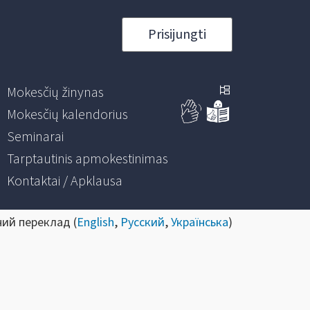
Prisijungti
Mokesčių žinynas
Mokesčių kalendorius
Seminarai
Tarptautinis apmokestinimas
Kontaktai / Apklausa
ний переклад (
English
,
Русский
,
Українська
)