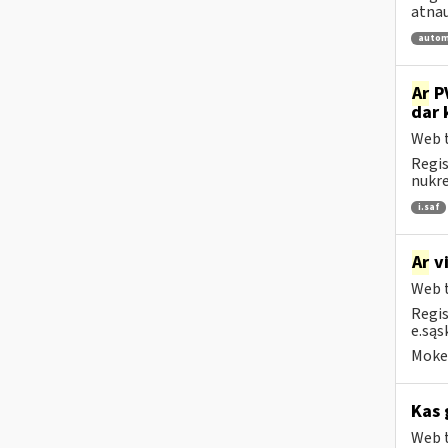
atnau
autom
Ar
PV
dar 
Web t
Regis
nukrei
i.saf
Ar
vi
Web t
Regis
e.sąs
Mokes
Kas 
Web t