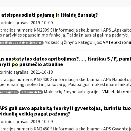
 atsispausdinti pajamų
ir
išlaidų žurnalą?
urinio sąrašas
2019-10-09
tracijos numeris KM2399 Ši informacija skelbiama: i.APS „Apskaitos
s naršyklės spausdinimo funkciją. Tai dažniausiai galima padaryti, pv
Mokesčių žinyno kategorijos:
VMI elektroni
 ir išlaidų apskaitos žurnalas
s nustatytas datos apribojimas?...., išrašiau S / F, pami
aryti
po
pusmečio atbuline
urinio sąrašas
2021-10-18
tracijos numeris KM2400 Ši informacija skelbiama: i.APS Naudotoja
per einamąjį mokestinį laikotarpį. Pasibaigus mokestiniam laikotar
Mokesčių žinyno kategorijos:
VMI elektronin
 apribojimas
atbuline data
APS gali savo apskaitą tvarkyti gyventojas, turintis tuo 
vidualią veiklą pagal pažymą?
urinio sąrašas
2019-10-09
tracijos numeris KM2450 Ši informacija skelbiama: i.APS Gyventojai