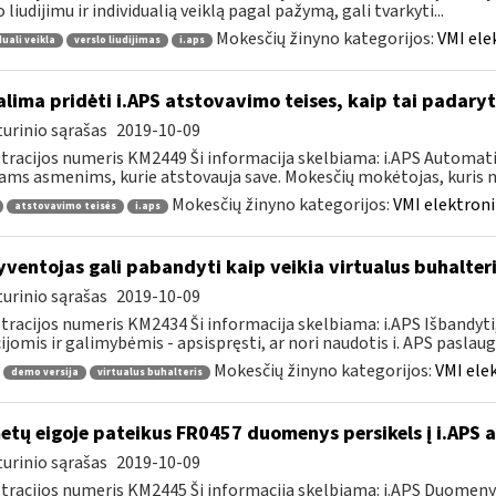
o liudijimu ir individualią veiklą pagal pažymą, gali tvarkyti...
Mokesčių žinyno kategorijos:
VMI ele
duali veikla
verslo liudijimas
i.aps
lima pridėti i.APS atstovavimo teises, kaip tai padaryt
urinio sąrašas
2019-10-09
tracijos numeris KM2449 Ši informacija skelbiama: i.APS Automati
iams asmenims, kurie atstovauja save. Mokesčių mokėtojas, kuris no
Mokesčių žinyno kategorijos:
VMI elektroni
atstovavimo teisės
i.aps
ventojas gali pabandyti kaip veikia virtualus buhalteri
urinio sąrašas
2019-10-09
tracijos numeris KM2434 Ši informacija skelbiama: i.APS Išbandyti,
ijomis ir galimybėmis - apsispręsti, ar nori naudotis i. APS paslauga,
Mokesčių žinyno kategorijos:
VMI ele
demo versija
virtualus buhalteris
tų eigoje pateikus FR0457 duomenys persikels į i.APS 
urinio sąrašas
2019-10-09
tracijos numeris KM2445 Ši informacija skelbiama: i.APS Duomen