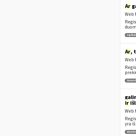
Ar
ga
Web t
Regis
duome
sąskai
Ar
, 
Web t
Regis
preki
invent
gali
ir
iš
Web t
Regis
yra i
duome