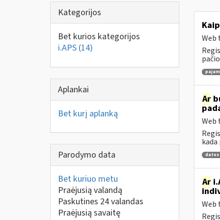
Kategorijos
Kaip
Bet kurios kategorijos
Web t
i.APS
(14)
Regis
pačio
pajamų
Aplankai
Ar
bu
pad
Bet kurį aplanką
Web t
Regis
kada 
Parodymo data
datos
Bet kuriuo metu
Ar
i.
Praėjusią valandą
indi
Paskutines 24 valandas
Web t
Praėjusią savaitę
Regis