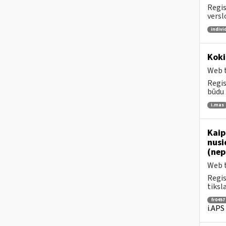
Regis
versl
indivi
Koki
Web t
Regis
būdu 
i.mas
Kaip
nusi
(nep
Web t
Regis
tiksl
fr0457
i.APS