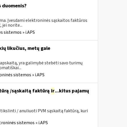
os duomenis?
ima. Įvesdami elektroninės sąskaitos faktūros
ei norite...
s sistemos » i.APS
ių likučius, metų gale
apskaitą, yra galimybė stebėti savo turimų
omatiškai...
oninės sistemos » i.APS
ktūrą /sąskaitą faktūrą
ir
...kitus pajamų
kslinti / anuliuoti PVM sąskaitą faktūrą, kuri
troninės sistemos » i.APS