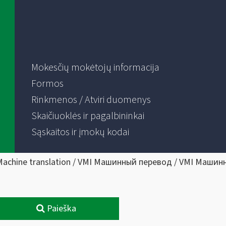
Mokesčių mokėtojų informacija
Formos
Rinkmenos / Atviri duomenys
Skaičiuoklės ir pagalbininkai
Sąskaitos ir įmokų kodai
Machine translation / VMI Машинный перевод / VMI Машин
Paieška