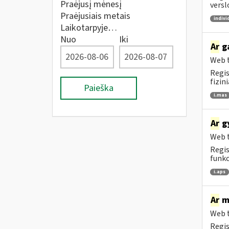
Praėjusį mėnesį
versl
Praėjusiais metais
indivi
Laikotarpyje…
Nuo
Iki
Ar
ga
Web t
Regis
fizin
Paieška
i.mas
Ar
gy
Web t
Regis
funkc
i.aps
Ar
me
Web t
Regis