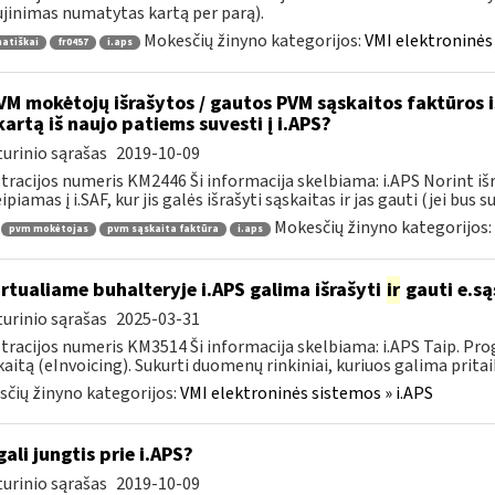
jinimas numatytas kartą per parą).
Mokesčių žinyno kategorijos:
VMI elektroninės 
atiškai
fr0457
i.aps
M mokėtojų išrašytos / gautos PVM sąskaitos faktūros iš 
kartą iš naujo patiems suvesti į i.APS?
urinio sąrašas
2019-10-09
tracijos numeris KM2446 Ši informacija skelbiama: i.APS Norint iš
piamas į i.SAF, kur jis galės išrašyti sąskaitas ir jas gauti (jei bus su
Mokesčių žinyno kategorijos:
pvm mokėtojas
pvm sąskaita faktūra
i.aps
rtualiame buhalteryje i.APS galima išrašyti
ir
gauti e.są
urinio sąrašas
2025-03-31
tracijos numeris KM3514 Ši informacija skelbiama: i.APS Taip. Progr
kaitą (eInvoicing). Sukurti duomenų rinkiniai, kuriuos galima pritaik
čių žinyno kategorijos:
VMI elektroninės sistemos » i.APS
gali jungtis prie i.APS?
urinio sąrašas
2019-10-09