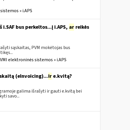
sistemos » i.APS
i.SAF bus perkeltos...į i.APS,
ar
reikės
rašyti sąskaitas, PVM mokėtojas bus
tikęs...
VMI elektroninės sistemos » i.APS
skaitą (eInvoicing)...
ir
e.kvitą?
amoje galima išrašyti ir gauti e.kvitą bei
yti savo...