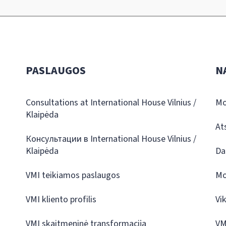
PASLAUGOS
N
Consultations at International House Vilnius /
Mo
Klaipėda
At
Консультации в International House Vilnius /
Klaipėda
Da
VMI teikiamos paslaugos
Mo
VMI kliento profilis
Vi
VMI skaitmeninė transformacija
VM