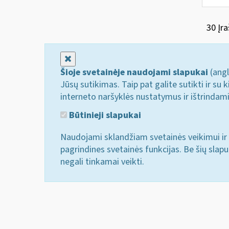
30 Įra
Uždaryti
Šioje svetainėje naudojami slapukai
(angl
Jūsų sutikimas. Taip pat galite sutikti ir s
interneto naršyklės nustatymus ir ištrindam
Būtinieji slapukai
Naudojami sklandžiam svetainės veikimui ir 
pagrindines svetainės funkcijas. Be šių slap
negali tinkamai veikti.