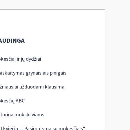
AUDINGA
kesčiai ir jų dydžiai
siskaitymas grynaisiais pinigais
žniausiai užduodami klausimai
kesčių ABC
ktorina moksleiviams
I kviečia į „Pasimatymą su mokesčiais“