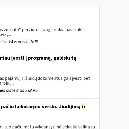
 žurnalo“ peržiūros lange reikia pasirinkti
z.,...
nės sistemos » i.APS
ršau įvesti į programą, galėsiu tą
s pajamų ir išlaidų dokumentus gali įvesti bet
piui,...
ės sistemos » i.APS
pačiu laikotarpiu verslo...liudijimą
ir
, tuo pačiu metu vykdantys individualią veiklą su