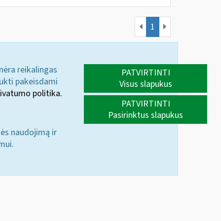
1
 nėra reikalingas
PATVIRTINTI
aukti pakeisdami
Visus slapukus
ivatumo politika.
PATVIRTINTI
Pasirinktus slapukus
nės naudojimą ir
mui.