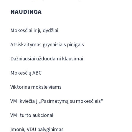
NAUDINGA
Mokesčiai ir jų dydžiai
Atsiskaitymas grynaisiais pinigais
Dažniausiai užduodami klausimai
Mokesčių ABC
Viktorina moksleiviams
VMI kviečia į „Pasimatymą su mokesčiais“
VMI turto aukcionai
Įmonių VDU palyginimas