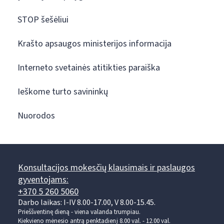
STOP šešėliui
Krašto apsaugos ministerijos informacija
Interneto svetainės atitikties paraiška
Ieškome turto savininkų
Nuorodos
Konsultacijos mokesčių klausimais ir paslaugos
gyventojams:
+370 5 260 5060
Darbo laikas: I-IV 8.00-17.00, V 8.00-15.45.
Prieššventinę dieną - viena valanda trumpiau.
Kiekvieno mėnesio antrą penktadienį 8.00 val. - 12.00 val.