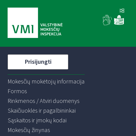
Prisijungti
Mokesčių mokėtojų informacija
Formos
Rinkmenos / Atviri duomenys
Skaičiuoklės ir pagalbininkai
Sąskaitos ir įmokų kodai
Mokesčių žinynas