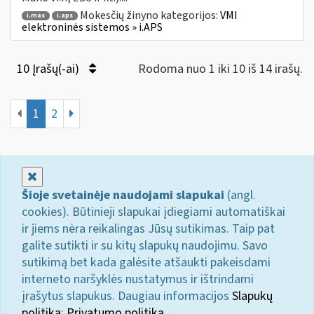
Mokesčių žinyno kategorijos:
VMI
i.mas
i.aps
elektroninės sistemos » i.APS
10 Įrašų(-ai)
Rodoma nuo 1 iki 10 iš 14 irašų.
1
2
Uždaryti
Šioje svetainėje naudojami slapukai
(angl.
cookies). Būtinieji slapukai įdiegiami automatiškai
ir jiems nėra reikalingas Jūsų sutikimas. Taip pat
galite sutikti ir su kitų slapukų naudojimu. Savo
sutikimą bet kada galėsite atšaukti pakeisdami
interneto naršyklės nustatymus ir ištrindami
įrašytus slapukus. Daugiau informacijos
Slapukų
politika
;
Privatumo politika.