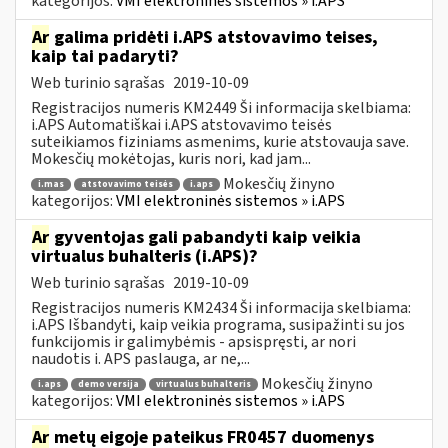
kategorijos:
VMI elektroninės sistemos » i.APS
Ar
galima pridėti i.APS atstovavimo teises,
kaip tai padaryti?
Web turinio sąrašas
2019-10-09
Registracijos numeris KM2449 Ši informacija skelbiama:
i.APS Automatiškai i.APS atstovavimo teisės
suteikiamos fiziniams asmenims, kurie atstovauja save.
Mokesčių mokėtojas, kuris nori, kad jam...
Mokesčių žinyno
i.mas
atstovavimo teisės
i.aps
kategorijos:
VMI elektroninės sistemos » i.APS
Ar
gyventojas gali pabandyti kaip veikia
virtualus buhalteris (i.APS)?
Web turinio sąrašas
2019-10-09
Registracijos numeris KM2434 Ši informacija skelbiama:
i.APS Išbandyti, kaip veikia programa, susipažinti su jos
funkcijomis ir galimybėmis - apsispręsti, ar nori
naudotis i. APS paslauga, ar ne,...
Mokesčių žinyno
i.aps
demo versija
virtualus buhalteris
kategorijos:
VMI elektroninės sistemos » i.APS
Ar
metų eigoje pateikus FR0457 duomenys