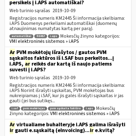
persikels į i.APS automatiškai?
Web turinio sąrašas
2019-10-09
Registracijos numeris KM2445 Ši informacija skelbiama:
i.APS Duomenys perkeliami automatiškai (duomenų
atnaujinimas numatytas kartą per parą).
Mokesčių žinyno kategorijos:
automatiškai
fr0457
i.aps
VMI elektroninės sistemos » i.APS
Ar
PVM mokėtojų išrašytos / gautos PVM
sąskaitos faktūros iš i.SAF bus perkeltos...į
i.APS,
ar
reikės dar kartą iš naujo patiems
suvesti į i.APS?
Web turinio sąrašas
2019-10-09
Registracijos numeris KM2446 Ši informacija skelbiama:
i.APS Norint išrašyti sąskaitas, PVM mokėtojas bus
nukreipiamas į i.SAF, kur jis galės išrašyti sąskaitas ir jas
gauti (jei bus sutikęs...
Mokesčių
i.saf
pvm mokėtojas
pvm sąskaita faktūra
i.aps
žinyno kategorijos:
VMI elektroninės sistemos » i.APS
Ar
virtualiame buhalteryje i.APS galima išrašyti
ir
gauti e.sąskaitą (eInvoicing)...
ir
e.kvitą?