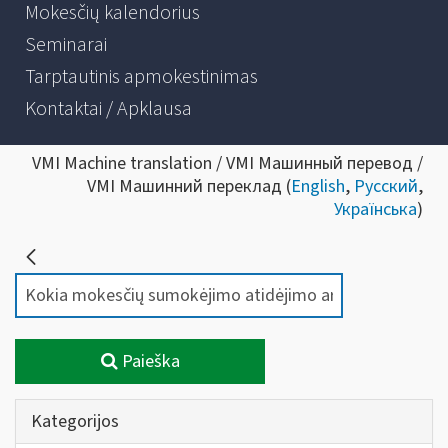
Mokesčių kalendorius
Seminarai
Tarptautinis apmokestinimas
Kontaktai / Apklausa
VMI Machine translation / VMI Машинный перевод /
VMI Машинний переклад (
English
,
Русский
,
Українська
)
Paieška
Kategorijos