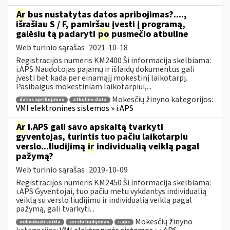
Ar
bus nustatytas datos apribojimas?....,
išrašiau S / F, pamiršau įvesti į programą,
galėsiu tą padaryti
po
pusmečio atbuline
Web turinio sąrašas
2021-10-18
Registracijos numeris KM2400 Ši informacija skelbiama:
i.APS Naudotojas pajamų ir išlaidų dokumentus gali
įvesti bet kada per einamąjį mokestinį laikotarpį.
Pasibaigus mokestiniam laikotarpiui,...
Mokesčių žinyno kategorijos:
datos apribojimas
atbuline data
VMI elektroninės sistemos » i.APS
Ar
i.APS gali savo apskaitą tvarkyti
gyventojas, turintis tuo pačiu laikotarpiu
verslo...liudijimą
ir
individualią veiklą pagal
pažymą?
Web turinio sąrašas
2019-10-09
Registracijos numeris KM2450 Ši informacija skelbiama:
i.APS Gyventojai, tuo pačiu metu vykdantys individualią
veiklą su verslo liudijimu ir individualią veiklą pagal
pažymą, gali tvarkyti...
Mokesčių žinyno
individuali veikla
verslo liudijimas
i.aps