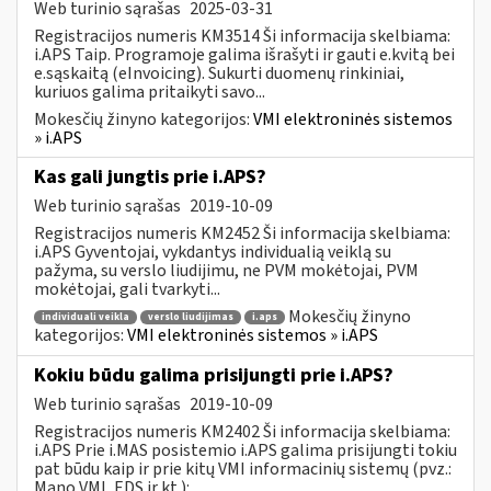
Web turinio sąrašas
2025-03-31
Registracijos numeris KM3514 Ši informacija skelbiama:
i.APS Taip. Programoje galima išrašyti ir gauti e.kvitą bei
e.sąskaitą (eInvoicing). Sukurti duomenų rinkiniai,
kuriuos galima pritaikyti savo...
Mokesčių žinyno kategorijos:
VMI elektroninės sistemos
» i.APS
Kas gali jungtis prie i.APS?
Web turinio sąrašas
2019-10-09
Registracijos numeris KM2452 Ši informacija skelbiama:
i.APS Gyventojai, vykdantys individualią veiklą su
pažyma, su verslo liudijimu, ne PVM mokėtojai, PVM
mokėtojai, gali tvarkyti...
Mokesčių žinyno
individuali veikla
verslo liudijimas
i.aps
kategorijos:
VMI elektroninės sistemos » i.APS
Kokiu būdu galima prisijungti prie i.APS?
Web turinio sąrašas
2019-10-09
Registracijos numeris KM2402 Ši informacija skelbiama:
i.APS Prie i.MAS posistemio i.APS galima prisijungti tokiu
pat būdu kaip ir prie kitų VMI informacinių sistemų (pvz.:
Mano VMI, EDS ir kt.):...