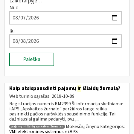
Laikotarpyje…
Nuo
Iki
Paieška
Kaip atsispausdinti pajamų
ir
išlaidų žurnalą?
Web turinio sąrašas
2019-10-09
Registracijos numeris KM2399 Ši informacija skelbiama:
i.APS „Apskaitos žurnalo“ peržiūros lange reikia
pasirinkti pačios naršyklės spausdinimo funkciją. Tai
dažniausiai galima padaryti, pvz.,...
Mokesčių žinyno kategorijos:
pajamų ir išlaidų apskaitos žurnalas
VMI elektroninės sistemos » i.APS