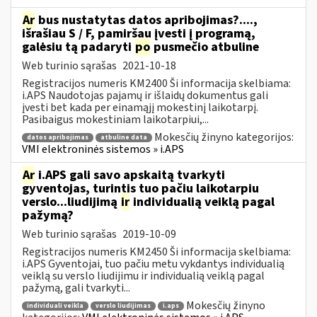
Ar
bus nustatytas datos apribojimas?....,
išrašiau S / F, pamiršau įvesti į programą,
galėsiu tą padaryti
po
pusmečio atbuline
Web turinio sąrašas
2021-10-18
Registracijos numeris KM2400 Ši informacija skelbiama:
i.APS Naudotojas pajamų ir išlaidų dokumentus gali
įvesti bet kada per einamąjį mokestinį laikotarpį.
Pasibaigus mokestiniam laikotarpiui,...
Mokesčių žinyno kategorijos:
datos apribojimas
atbuline data
VMI elektroninės sistemos » i.APS
Ar
i.APS gali savo apskaitą tvarkyti
gyventojas, turintis tuo pačiu laikotarpiu
verslo...liudijimą
ir
individualią veiklą pagal
pažymą?
Web turinio sąrašas
2019-10-09
Registracijos numeris KM2450 Ši informacija skelbiama:
i.APS Gyventojai, tuo pačiu metu vykdantys individualią
veiklą su verslo liudijimu ir individualią veiklą pagal
pažymą, gali tvarkyti...
Mokesčių žinyno
individuali veikla
verslo liudijimas
i.aps