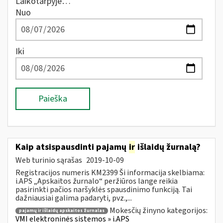
Laikotarpyje…
Nuo
Iki
Paieška
Kaip atsispausdinti pajamų
ir
išlaidų žurnalą?
Web turinio sąrašas
2019-10-09
Registracijos numeris KM2399 Ši informacija skelbiama:
i.APS „Apskaitos žurnalo“ peržiūros lange reikia
pasirinkti pačios naršyklės spausdinimo funkciją. Tai
dažniausiai galima padaryti, pvz.,...
Mokesčių žinyno kategorijos:
pajamų ir išlaidų apskaitos žurnalas
VMI elektroninės sistemos » i.APS