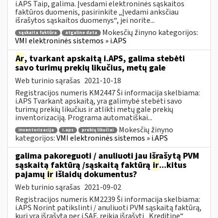
i.APS Taip, galima. Įvesdami elektroninės sąskaitos
faktūros duomenis, pasirinkite „Įvedami anksčiau
išrašytos sąskaitos duomenys“, jei norite...
Mokesčių žinyno kategorijos:
sąskaita faktūra
atgaline data
VMI elektroninės sistemos » i.APS
Ar
, tvarkant apskaitą i.APS, galima stebėti
savo turimų prekių likučius, metų gale
Web turinio sąrašas
2021-10-18
Registracijos numeris KM2447 Ši informacija skelbiama:
i.APS Tvarkant apskaitą, yra galimybė stebėti savo
turimų prekių likučius ir atlikti metų gale prekių
inventorizaciją. Programa automatiškai...
Mokesčių žinyno
inventorizacija
i.aps
prekių likučiai
kategorijos:
VMI elektroninės sistemos » i.APS
galima pakoreguoti / anuliuoti jau išrašytą PVM
sąskaitą faktūrą /sąskaitą faktūrą
ir
...kitus
pajamų
ir
išlaidų dokumentus?
Web turinio sąrašas
2021-09-02
Registracijos numeris KM2239 Ši informacija skelbiama:
i.APS Norint patikslinti / anuliuoti PVM sąskaitą faktūrą,
kuri yra išrašytą per i.SAF, reikia išrašyti „Kreditinę“