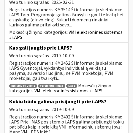
Web turinio sąrašas
2025-03-31
Registracijos numeris KM3514 Ši informacija skelbiama:
i.APS Taip. Programoje galima išrašyti ir gauti e.kvitą bei
e.sąskaitą (eInvoicing). Sukurti duomenų rinkiniai,
kuriuos galima pritaikyti savo...
Mokesčių žinyno kategorijos:
VMI elektroninės sistemos
» i.APS
Kas gali jungtis prie i.APS?
Web turinio sąrašas
2019-10-09
Registracijos numeris KM2452 Ši informacija skelbiama:
i.APS Gyventojai, vykdantys individualią veiklą su
pažyma, su verslo liudijimu, ne PVM mokėtojai, PVM
mokėtojai, gali tvarkyti...
Mokesčių žinyno
individuali veikla
verslo liudijimas
i.aps
kategorijos:
VMI elektroninės sistemos » i.APS
Kokiu būdu galima prisijungti prie i.APS?
Web turinio sąrašas
2019-10-09
Registracijos numeris KM2402 Ši informacija skelbiama:
i.APS Prie i.MAS posistemio i.APS galima prisijungti tokiu
pat būdu kaip ir prie kitų VMI informacinių sistemų (pvz.:
Mano VMI, EDS ir kt.):...