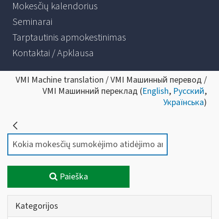
Mokesčių kalendorius
Seminarai
Tarptautinis apmokestinimas
Kontaktai / Apklausa
VMI Machine translation / VMI Машинный перевод /
VMI Машинний переклад (
English
,
Русский
,
Українська
)
Paieška
Kategorijos