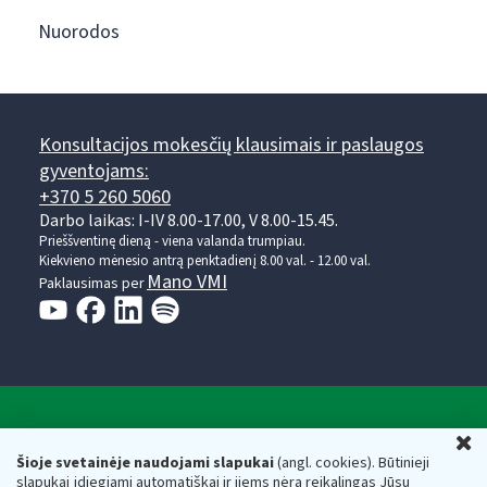
Nuorodos
Konsultacijos mokesčių klausimais ir paslaugos
gyventojams:
+370 5 260 5060
Darbo laikas: I-IV 8.00-17.00, V 8.00-15.45.
Prieššventinę dieną - viena valanda trumpiau.
Kiekvieno mėnesio antrą penktadienį 8.00 val. - 12.00 val.
Mano VMI
Paklausimas per
Valstybinė mokesčių inspekcija prie Lietuvos
U
Respublikos finansų ministerijos
Šioje svetainėje naudojami slapukai
(angl. cookies). Būtinieji
slapukai įdiegiami automatiškai ir jiems nėra reikalingas Jūsų