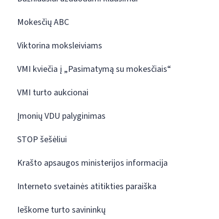
Mokesčių ABC
Viktorina moksleiviams
VMI kviečia į „Pasimatymą su mokesčiais“
VMI turto aukcionai
Įmonių VDU palyginimas
STOP šešėliui
Krašto apsaugos ministerijos informacija
Interneto svetainės atitikties paraiška
Ieškome turto savininkų