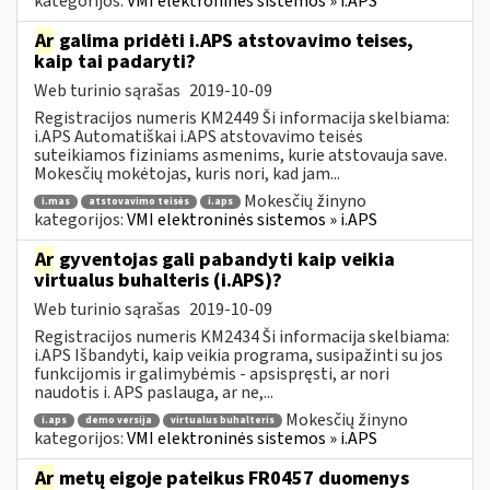
kategorijos:
VMI elektroninės sistemos » i.APS
Ar
galima pridėti i.APS atstovavimo teises,
kaip tai padaryti?
Web turinio sąrašas
2019-10-09
Registracijos numeris KM2449 Ši informacija skelbiama:
i.APS Automatiškai i.APS atstovavimo teisės
suteikiamos fiziniams asmenims, kurie atstovauja save.
Mokesčių mokėtojas, kuris nori, kad jam...
Mokesčių žinyno
i.mas
atstovavimo teisės
i.aps
kategorijos:
VMI elektroninės sistemos » i.APS
Ar
gyventojas gali pabandyti kaip veikia
virtualus buhalteris (i.APS)?
Web turinio sąrašas
2019-10-09
Registracijos numeris KM2434 Ši informacija skelbiama:
i.APS Išbandyti, kaip veikia programa, susipažinti su jos
funkcijomis ir galimybėmis - apsispręsti, ar nori
naudotis i. APS paslauga, ar ne,...
Mokesčių žinyno
i.aps
demo versija
virtualus buhalteris
kategorijos:
VMI elektroninės sistemos » i.APS
Ar
metų eigoje pateikus FR0457 duomenys