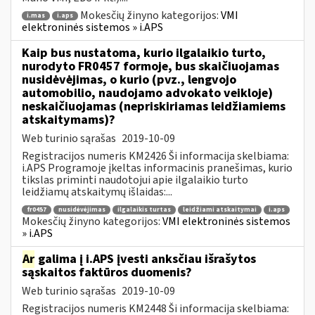
Mokesčių žinyno kategorijos:
VMI
i.mas
i.aps
elektroninės sistemos » i.APS
Kaip bus nustatoma, kurio ilgalaikio turto,
nurodyto FR0457 formoje, bus skaičiuojamas
nusidėvėjimas, o kurio (pvz., lengvojo
automobilio, naudojamo advokato veikloje)
neskaičiuojamas (nepriskiriamas leidžiamiems
atskaitymams)?
Web turinio sąrašas
2019-10-09
Registracijos numeris KM2426 Ši informacija skelbiama:
i.APS Programoje įkeltas informacinis pranešimas, kurio
tikslas priminti naudotojui apie ilgalaikio turto
leidžiamų atskaitymų išlaidas:...
fr0457
nusidėvėjimas
ilgalaikis turtas
leidžiami atskaitymai
i.aps
Mokesčių žinyno kategorijos:
VMI elektroninės sistemos
» i.APS
Ar
galima į i.APS įvesti anksčiau išrašytos
sąskaitos faktūros duomenis?
Web turinio sąrašas
2019-10-09
Registracijos numeris KM2448 Ši informacija skelbiama: