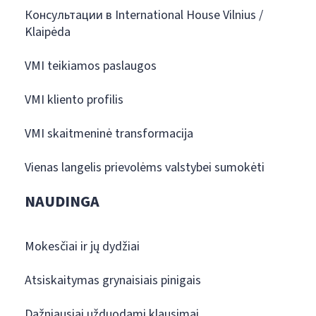
Консультации в International House Vilnius /
Klaipėda
VMI teikiamos paslaugos
VMI kliento profilis
VMI skaitmeninė transformacija
Vienas langelis prievolėms valstybei sumokėti
NAUDINGA
Mokesčiai ir jų dydžiai
Atsiskaitymas grynaisiais pinigais
Dažniausiai užduodami klausimai