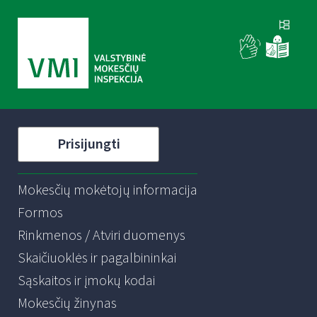
Prisijungti
Mokesčių mokėtojų informacija
Formos
Rinkmenos / Atviri duomenys
Skaičiuoklės ir pagalbininkai
Sąskaitos ir įmokų kodai
Mokesčių žinynas