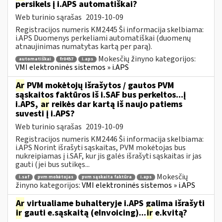
persikels į i.APS automatiškai?
Web turinio sąrašas
2019-10-09
Registracijos numeris KM2445 Ši informacija skelbiama:
i.APS Duomenys perkeliami automatiškai (duomenų
atnaujinimas numatytas kartą per parą).
Mokesčių žinyno kategorijos:
automatiškai
fr0457
i.aps
VMI elektroninės sistemos » i.APS
Ar
PVM mokėtojų išrašytos / gautos PVM
sąskaitos faktūros iš i.SAF bus perkeltos...į
i.APS,
ar
reikės dar kartą iš naujo patiems
suvesti į i.APS?
Web turinio sąrašas
2019-10-09
Registracijos numeris KM2446 Ši informacija skelbiama:
i.APS Norint išrašyti sąskaitas, PVM mokėtojas bus
nukreipiamas į i.SAF, kur jis galės išrašyti sąskaitas ir jas
gauti (jei bus sutikęs...
Mokesčių
i.saf
pvm mokėtojas
pvm sąskaita faktūra
i.aps
žinyno kategorijos:
VMI elektroninės sistemos » i.APS
Ar
virtualiame buhalteryje i.APS galima išrašyti
ir
gauti e.sąskaitą (eInvoicing)...
ir
e.kvitą?