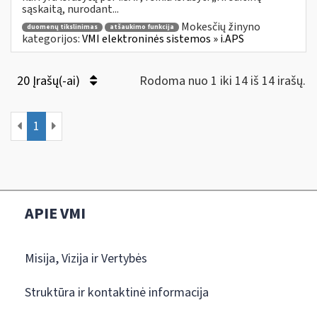
sąskaitą, nurodant...
Mokesčių žinyno
duomenų tikslinimas
atšaukimo funkcija
kategorijos:
VMI elektroninės sistemos » i.APS
20 Įrašų(-ai)
Rodoma nuo 1 iki 14 iš 14 irašų.
1
APIE VMI
Misija, Vizija ir Vertybės
Struktūra ir kontaktinė informacija