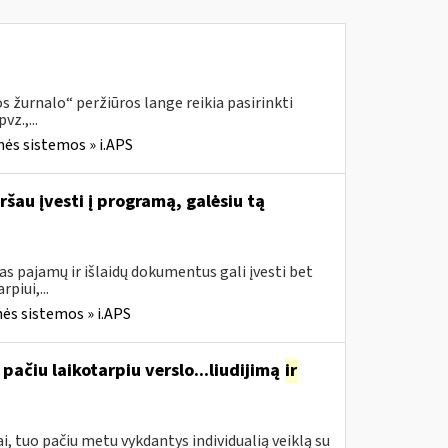
 žurnalo“ peržiūros lange reikia pasirinkti
z.,...
nės sistemos » i.APS
ršau įvesti į programą, galėsiu tą
s pajamų ir išlaidų dokumentus gali įvesti bet
piui,...
ės sistemos » i.APS
pačiu laikotarpiu verslo...liudijimą
ir
, tuo pačiu metu vykdantys individualią veiklą su