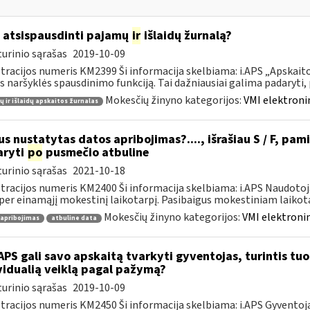
 atsispausdinti pajamų
ir
išlaidų žurnalą?
urinio sąrašas
2019-10-09
tracijos numeris KM2399 Ši informacija skelbiama: i.APS „Apskaitos
s naršyklės spausdinimo funkciją. Tai dažniausiai galima padaryti, pv
Mokesčių žinyno kategorijos:
VMI elektroni
 ir išlaidų apskaitos žurnalas
s nustatytas datos apribojimas?...., išrašiau S / F, pami
aryti
po
pusmečio atbuline
urinio sąrašas
2021-10-18
tracijos numeris KM2400 Ši informacija skelbiama: i.APS Naudotoja
per einamąjį mokestinį laikotarpį. Pasibaigus mokestiniam laikotar
Mokesčių žinyno kategorijos:
VMI elektronin
 apribojimas
atbuline data
APS gali savo apskaitą tvarkyti gyventojas, turintis tuo 
vidualią veiklą pagal pažymą?
urinio sąrašas
2019-10-09
tracijos numeris KM2450 Ši informacija skelbiama: i.APS Gyventojai