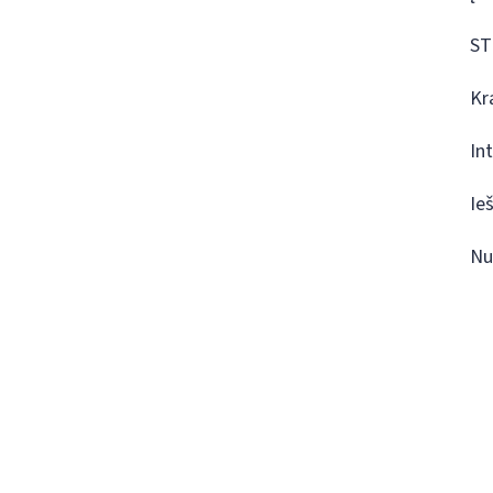
ST
Kr
In
Ie
Nu