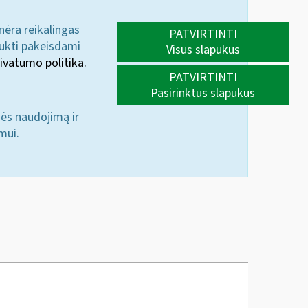
 nėra reikalingas
PATVIRTINTI
aukti pakeisdami
Visus slapukus
ivatumo politika.
PATVIRTINTI
Pasirinktus slapukus
nės naudojimą ir
mui.