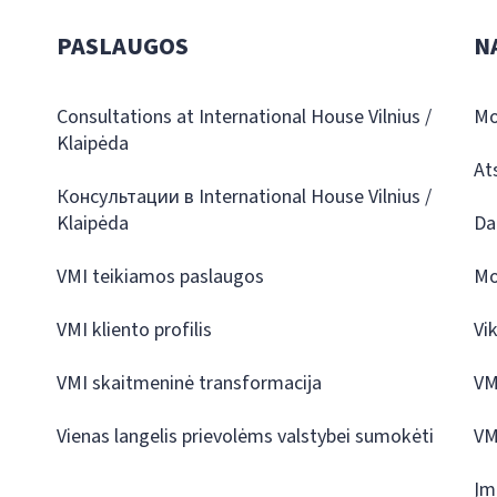
PASLAUGOS
N
Consultations at International House Vilnius /
Mo
Klaipėda
At
Консультации в International House Vilnius /
Klaipėda
Da
VMI teikiamos paslaugos
Mo
VMI kliento profilis
Vi
VMI skaitmeninė transformacija
VM
Vienas langelis prievolėms valstybei sumokėti
VM
Įm