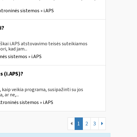
ktroninės sistemos » i.APS
i?
škai i.APS atstovavimo teisės suteikiamos
ri, kad jam...
nės sistemos » i.APS
s (i.APS)?
 kaip veikia programa, susipažinti su jos
 ar ne,...
ktroninės sistemos » i.APS
1
2
3