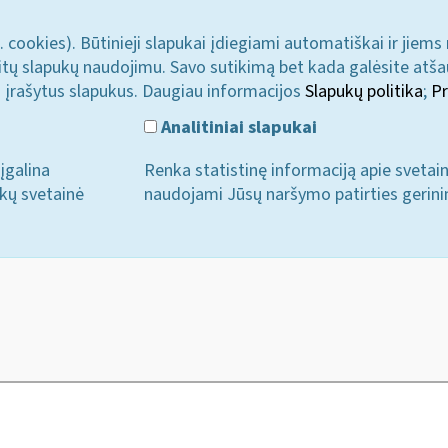
. cookies). Būtinieji slapukai įdiegiami automatiškai ir jiems
u kitų slapukų naudojimu. Savo sutikimą bet kada galėsite atš
i įrašytus slapukus. Daugiau informacijos
Slapukų politika
;
Pr
Analitiniai slapukai
įgalina
Renka statistinę informaciją apie svetai
ukų svetainė
naudojami Jūsų naršymo patirties gerini