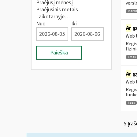
Praėjusį mėnesį
versl
Praėjusiais metais
indivi
Laikotarpyje…
Nuo
Iki
Ar
ga
Web t
Regis
fizin
Paieška
i.mas
Ar
gy
Web t
Regis
funkc
i.aps
5 Įraš