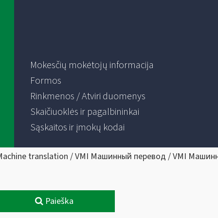
Mokesčių mokėtojų informacija
Formos
Rinkmenos / Atviri duomenys
Skaičiuoklės ir pagalbininkai
Sąskaitos ir įmokų kodai
Machine translation / VMI Машинный перевод / VMI Машин
Paieška