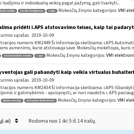
o liudijimu ir individualią veiklą pagal pažymą, gali tvarkyti...
Mokesčių žinyno kategorijos:
VMI ele
duali veikla
verslo liudijimas
i.aps
lima pridėti i.APS atstovavimo teises, kaip tai padaryt
urinio sąrašas
2019-10-09
tracijos numeris KM2449 Ši informacija skelbiama: i.APS Automati
iams asmenims, kurie atstovauja save. Mokesčių mokėtojas, kuris no
Mokesčių žinyno kategorijos:
VMI elektroni
atstovavimo teisės
i.aps
ventojas gali pabandyti kaip veikia virtualus buhalteri
urinio sąrašas
2019-10-09
tracijos numeris KM2434 Ši informacija skelbiama: i.APS Išbandyti,
ijomis ir galimybėmis - apsispręsti, ar nori naudotis i. APS paslauga,
Mokesčių žinyno kategorijos:
VMI ele
demo versija
virtualus buhalteris
ų(-ai)
Rodoma nuo 1 iki 5 iš 14 irašų.