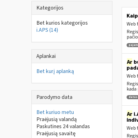
Kategorijos
Kaip
Bet kurios kategorijos
Web t
i.APS
(14)
Regis
pačio
pajamų
Aplankai
Ar
bu
pad
Bet kurį aplanką
Web t
Regis
kada 
Parodymo data
datos
Bet kuriuo metu
Ar
i.
Praėjusią valandą
indi
Paskutines 24 valandas
Web t
Praėjusią savaitę
Regis