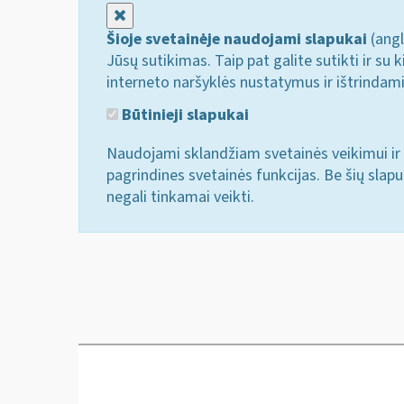
Uždaryti
Šioje svetainėje naudojami slapukai
(angl
Jūsų sutikimas. Taip pat galite sutikti ir s
interneto naršyklės nustatymus ir ištrindam
Būtinieji slapukai
Naudojami sklandžiam svetainės veikimui ir 
pagrindines svetainės funkcijas. Be šių slap
negali tinkamai veikti.