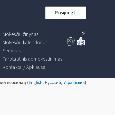
Prisijungti
Mokesčių žinynas
Mokesčių kalendorius
Seminarai
Tarptautinis apmokestinimas
Kontaktai / Apklausa
ний переклад (
English
,
Русский
,
Українська
)