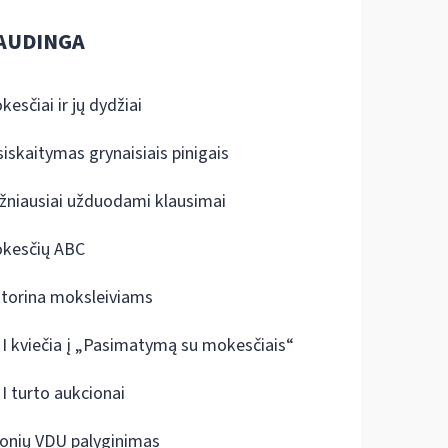
AUDINGA
kesčiai ir jų dydžiai
siskaitymas grynaisiais pinigais
žniausiai užduodami klausimai
kesčių ABC
ktorina moksleiviams
I kviečia į „Pasimatymą su mokesčiais“
I turto aukcionai
onių VDU palyginimas