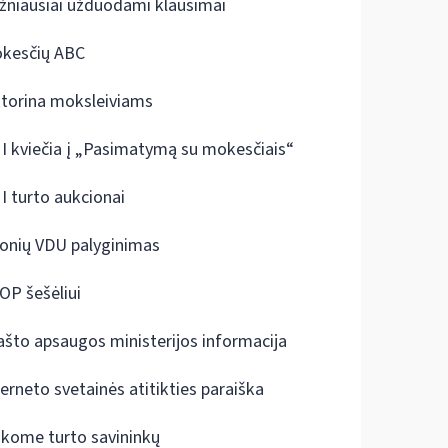
žniausiai užduodami klausimai
kesčių ABC
ktorina moksleiviams
I kviečia į „Pasimatymą su mokesčiais“
I turto aukcionai
onių VDU palyginimas
OP šešėliui
ašto apsaugos ministerijos informacija
terneto svetainės atitikties paraiška
škome turto savininkų