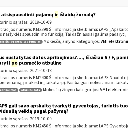
 atsispausdinti pajamų
ir
išlaidų žurnalą?
urinio sąrašas
2019-10-09
tracijos numeris KM2399 Ši informacija skelbiama: i.APS „Apskaitos
s naršyklės spausdinimo funkciją. Tai dažniausiai galima padaryti, pv
Mokesčių žinyno kategorijos:
VMI elektroni
 ir išlaidų apskaitos žurnalas
s nustatytas datos apribojimas?...., išrašiau S / F, pami
aryti
po
pusmečio atbuline
urinio sąrašas
2021-10-18
tracijos numeris KM2400 Ši informacija skelbiama: i.APS Naudotoja
per einamąjį mokestinį laikotarpį. Pasibaigus mokestiniam laikotar
Mokesčių žinyno kategorijos:
VMI elektronin
 apribojimas
atbuline data
APS gali savo apskaitą tvarkyti gyventojas, turintis tuo 
vidualią veiklą pagal pažymą?
urinio sąrašas
2019-10-09
tracijos numeris KM2450 Ši informacija skelbiama: i.APS Gyventojai