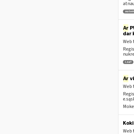
atnau
autom
Ar
PV
dar 
Web t
Regis
nukrei
i.saf
Ar
vi
Web t
Regis
e.sąs
Mokes
Koki
Web t