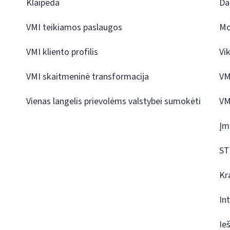
Klaipėda
Da
VMI teikiamos paslaugos
Mo
VMI kliento profilis
Vi
VMI skaitmeninė transformacija
VM
Vienas langelis prievolėms valstybei sumokėti
VM
Įm
ST
Kr
In
Ie