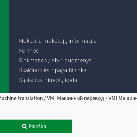
Mokesčių mokėtojų informacija
Formos
Rinkmenos / Atviri duomenys
Skaičiuoklės ir pagalbininkai
Sąskaitos ir įmokų kodai
Machine translation / VMI Машинный перевод / VMI Машин
Paieška