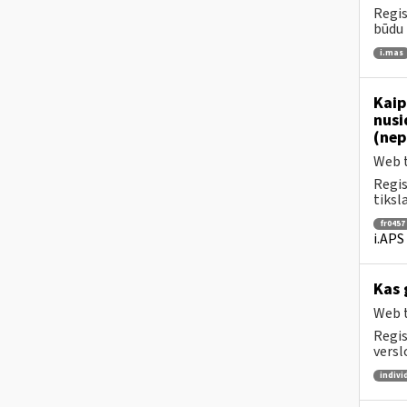
Regis
būdu 
i.mas
Kaip
nusi
(nep
Web t
Regis
tiksl
fr0457
i.APS
Kas 
Web t
Regis
versl
indivi