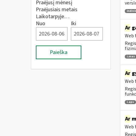
Praėjusį mėnesį
versl
Praėjusiais metais
indivi
Laikotarpyje…
Nuo
Iki
Ar
ga
Web t
Regis
fizin
Paieška
i.mas
Ar
gy
Web t
Regis
funkc
i.aps
Ar
me
Web t
Regis