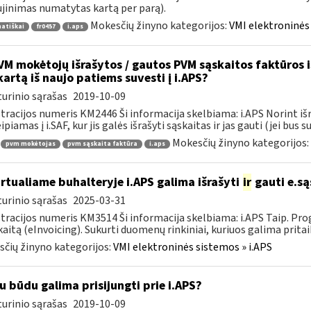
jinimas numatytas kartą per parą).
Mokesčių žinyno kategorijos:
VMI elektroninės 
atiškai
fr0457
i.aps
M mokėtojų išrašytos / gautos PVM sąskaitos faktūros iš 
kartą iš naujo patiems suvesti į i.APS?
urinio sąrašas
2019-10-09
tracijos numeris KM2446 Ši informacija skelbiama: i.APS Norint iš
piamas į i.SAF, kur jis galės išrašyti sąskaitas ir jas gauti (jei bus su
Mokesčių žinyno kategorijos:
pvm mokėtojas
pvm sąskaita faktūra
i.aps
rtualiame buhalteryje i.APS galima išrašyti
ir
gauti e.są
urinio sąrašas
2025-03-31
tracijos numeris KM3514 Ši informacija skelbiama: i.APS Taip. Progr
kaitą (eInvoicing). Sukurti duomenų rinkiniai, kuriuos galima pritaik
čių žinyno kategorijos:
VMI elektroninės sistemos » i.APS
u būdu galima prisijungti prie i.APS?
urinio sąrašas
2019-10-09