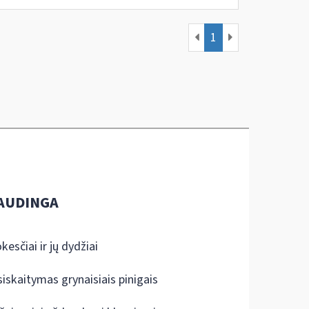
1
AUDINGA
kesčiai ir jų dydžiai
siskaitymas grynaisiais pinigais