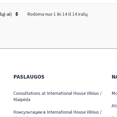
šų(-ai)
Rodoma nuo 1 iki 14 iš 14 irašų.
PASLAUGOS
N
Consultations at International House Vilnius /
Mo
Klaipėda
At
Консультации в International House Vilnius /