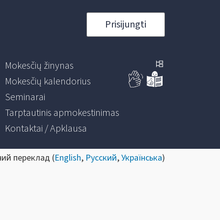
Prisijungti
Mokesčių žinynas
Mokesčių kalendorius
Seminarai
Tarptautinis apmokestinimas
Kontaktai / Apklausa
ний переклад (
English
,
Русский
,
Українська
)