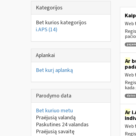
Kategorijos
Kaip
Bet kurios kategorijos
Web t
i.APS
(14)
Regis
pačio
pajamų
Aplankai
Ar
bu
pad
Bet kurį aplanką
Web t
Regis
kada 
Parodymo data
datos
Bet kuriuo metu
Ar
i.
Praėjusią valandą
indi
Paskutines 24 valandas
Web t
Praėjusią savaitę
Regis