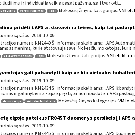
o liudijimu ir individualią veiklą pagal pažymą, gali tvarkyti...
Mokesčių žinyno kategorijos:
VMI ele
duali veikla
verslo liudijimas
i.aps
lima pridėti i.APS atstovavimo teises, kaip tai padaryt
urinio sąrašas
2019-10-09
tracijos numeris KM2449 Ši informacija skelbiama: i.APS Automati
iams asmenims, kurie atstovauja save. Mokesčių mokėtojas, kuris no
Mokesčių žinyno kategorijos:
VMI elektroni
atstovavimo teisės
i.aps
ventojas gali pabandyti kaip veikia virtualus buhalteri
urinio sąrašas
2019-10-09
tracijos numeris KM2434 Ši informacija skelbiama: i.APS Išbandyti,
ijomis ir galimybėmis - apsispręsti, ar nori naudotis i. APS paslauga,
Mokesčių žinyno kategorijos:
VMI ele
demo versija
virtualus buhalteris
tų eigoje pateikus FR0457 duomenys persikels į i.APS 
urinio sąrašas
2019-10-09
tracijos numeris KM2445 Ši informacija skelbiama: i.APS Duomen