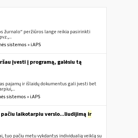
 žurnalo“ peržiūros lange reikia pasirinkti
z.,...
nės sistemos » i.APS
ršau įvesti į programą, galėsiu tą
s pajamų ir išlaidų dokumentus gali įvesti bet
piui,...
ės sistemos » i.APS
pačiu laikotarpiu verslo...liudijimą
ir
, tuo pačiu metu vykdantys individualią veiklą su