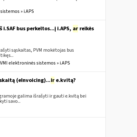
sistemos » i.APS
i.SAF bus perkeltos...į i.APS,
ar
reikės
rašyti sąskaitas, PVM mokėtojas bus
tikęs...
VMI elektroninės sistemos » i.APS
skaitą (eInvoicing)...
ir
e.kvitą?
amoje galima išrašyti ir gauti e.kvitą bei
yti savo...