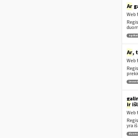
Ar
ga
Web t
Regis
duome
sąskai
Ar
, 
Web t
Regis
preki
invent
gali
ir
iš
Web t
Regis
yra i
duome