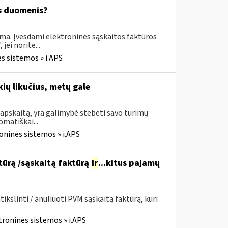
os duomenis?
ima. Įvesdami elektroninės sąskaitos faktūros
ei norite...
s sistemos » i.APS
ių likučius, metų gale
apskaitą, yra galimybė stebėti savo turimų
omatiškai...
oninės sistemos » i.APS
ktūrą /sąskaitą faktūrą
ir
...kitus pajamų
kslinti / anuliuoti PVM sąskaitą faktūrą, kuri
troninės sistemos » i.APS