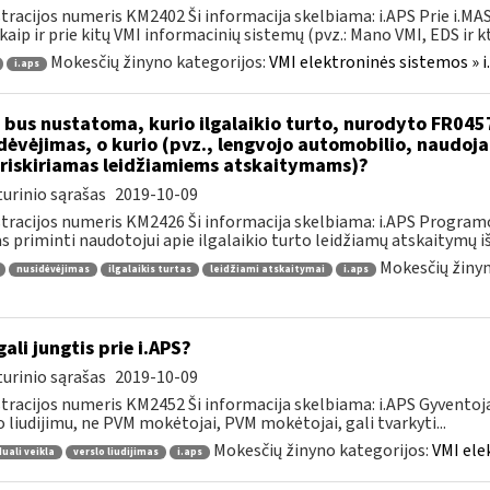
tracijos numeris KM2402 Ši informacija skelbiama: i.APS Prie i.MAS
kaip ir prie kitų VMI informacinių sistemų (pvz.: Mano VMI, EDS ir kt.)
Mokesčių žinyno kategorijos:
VMI elektroninės sistemos » i
i.aps
 bus nustatoma, kurio ilgalaikio turto, nurodyto FR045
dėvėjimas, o kurio (pvz., lengvojo automobilio, naudo
riskiriamas leidžiamiems atskaitymams)?
urinio sąrašas
2019-10-09
tracijos numeris KM2426 Ši informacija skelbiama: i.APS Programo
as priminti naudotojui apie ilgalaikio turto leidžiamų atskaitymų išl
Mokesčių žinyn
nusidėvėjimas
ilgalaikis turtas
leidžiami atskaitymai
i.aps
gali jungtis prie i.APS?
urinio sąrašas
2019-10-09
tracijos numeris KM2452 Ši informacija skelbiama: i.APS Gyventojai
o liudijimu, ne PVM mokėtojai, PVM mokėtojai, gali tvarkyti...
Mokesčių žinyno kategorijos:
VMI ele
duali veikla
verslo liudijimas
i.aps