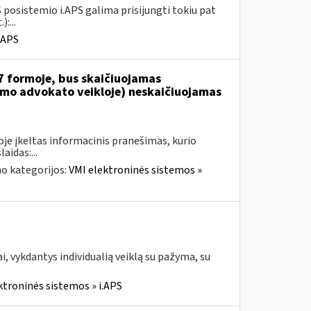
 posistemio i.APS galima prisijungti tokiu pat
:...
.APS
7 formoje, bus skaičiuojamas
jamo advokato veikloje) neskaičiuojamas
je įkeltas informacinis pranešimas, kurio
aidas:...
o kategorijos:
VMI elektroninės sistemos »
, vykdantys individualią veiklą su pažyma, su
ktroninės sistemos » i.APS