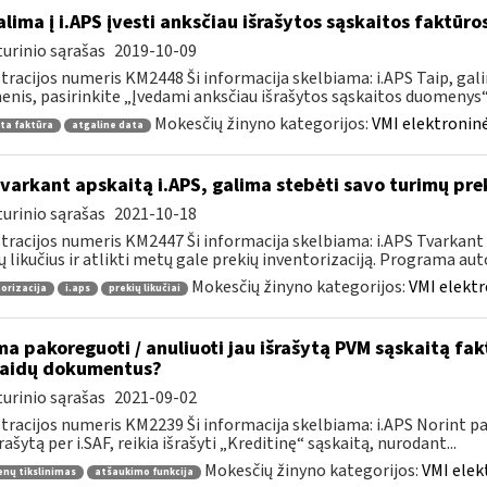
lima į i.APS įvesti anksčiau išrašytos sąskaitos faktūr
urinio sąrašas
2019-10-09
tracijos numeris KM2448 Ši informacija skelbiama: i.APS Taip, gal
nis, pasirinkite „Įvedami anksčiau išrašytos sąskaitos duomenys“, j
Mokesčių žinyno kategorijos:
VMI elektroninė
ta faktūra
atgaline data
tvarkant apskaitą i.APS, galima stebėti savo turimų prek
urinio sąrašas
2021-10-18
tracijos numeris KM2447 Ši informacija skelbiama: i.APS Tvarkant 
ų likučius ir atlikti metų gale prekių inventorizaciją. Programa aut
Mokesčių žinyno kategorijos:
VMI elektr
orizacija
i.aps
prekių likučiai
ma pakoreguoti / anuliuoti jau išrašytą PVM sąskaitą fa
laidų dokumentus?
urinio sąrašas
2021-09-02
tracijos numeris KM2239 Ši informacija skelbiama: i.APS Norint pati
šrašytą per i.SAF, reikia išrašyti „Kreditinę“ sąskaitą, nurodant...
Mokesčių žinyno kategorijos:
VMI elek
nų tikslinimas
atšaukimo funkcija