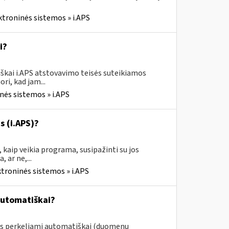
ktroninės sistemos » i.APS
i?
škai i.APS atstovavimo teisės suteikiamos
ri, kad jam...
nės sistemos » i.APS
s (i.APS)?
 kaip veikia programa, susipažinti su jos
 ar ne,...
ktroninės sistemos » i.APS
automatiškai?
ys perkeliami automatiškai (duomenų