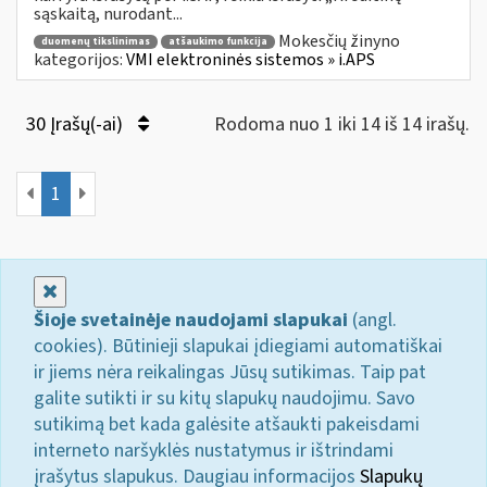
sąskaitą, nurodant...
Mokesčių žinyno
duomenų tikslinimas
atšaukimo funkcija
kategorijos:
VMI elektroninės sistemos » i.APS
30 Įrašų(-ai)
Rodoma nuo 1 iki 14 iš 14 irašų.
1
Uždaryti
Šioje svetainėje naudojami slapukai
(angl.
cookies). Būtinieji slapukai įdiegiami automatiškai
ir jiems nėra reikalingas Jūsų sutikimas. Taip pat
galite sutikti ir su kitų slapukų naudojimu. Savo
sutikimą bet kada galėsite atšaukti pakeisdami
interneto naršyklės nustatymus ir ištrindami
įrašytus slapukus. Daugiau informacijos
Slapukų