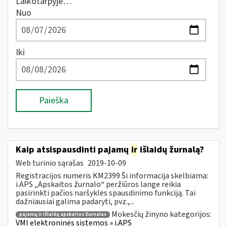
Laikotarpyje…
Nuo
Iki
Paieška
Kaip atsispausdinti pajamų
ir
išlaidų žurnalą?
Web turinio sąrašas
2019-10-09
Registracijos numeris KM2399 Ši informacija skelbiama:
i.APS „Apskaitos žurnalo“ peržiūros lange reikia
pasirinkti pačios naršyklės spausdinimo funkciją. Tai
dažniausiai galima padaryti, pvz.,...
Mokesčių žinyno kategorijos:
pajamų ir išlaidų apskaitos žurnalas
VMI elektroninės sistemos » i.APS