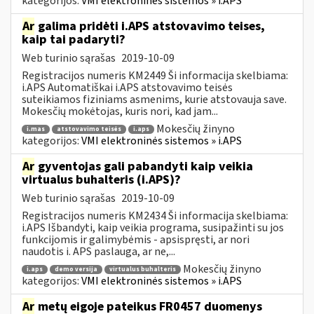
kategorijos:
VMI elektroninės sistemos » i.APS
Ar
galima pridėti i.APS atstovavimo teises,
kaip tai padaryti?
Web turinio sąrašas
2019-10-09
Registracijos numeris KM2449 Ši informacija skelbiama:
i.APS Automatiškai i.APS atstovavimo teisės
suteikiamos fiziniams asmenims, kurie atstovauja save.
Mokesčių mokėtojas, kuris nori, kad jam...
Mokesčių žinyno
i.mas
atstovavimo teisės
i.aps
kategorijos:
VMI elektroninės sistemos » i.APS
Ar
gyventojas gali pabandyti kaip veikia
virtualus buhalteris (i.APS)?
Web turinio sąrašas
2019-10-09
Registracijos numeris KM2434 Ši informacija skelbiama:
i.APS Išbandyti, kaip veikia programa, susipažinti su jos
funkcijomis ir galimybėmis - apsispręsti, ar nori
naudotis i. APS paslauga, ar ne,...
Mokesčių žinyno
i.aps
demo versija
virtualus buhalteris
kategorijos:
VMI elektroninės sistemos » i.APS
Ar
metų eigoje pateikus FR0457 duomenys