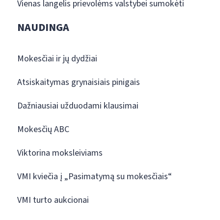
Vienas langelis prievolėms valstybei sumokėti
NAUDINGA
Mokesčiai ir jų dydžiai
Atsiskaitymas grynaisiais pinigais
Dažniausiai užduodami klausimai
Mokesčių ABC
Viktorina moksleiviams
VMI kviečia į „Pasimatymą su mokesčiais“
VMI turto aukcionai