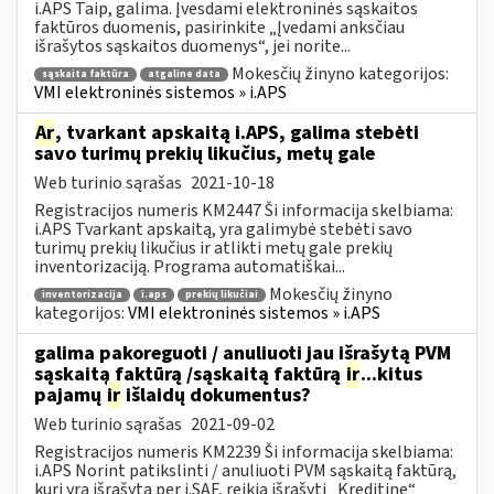
i.APS Taip, galima. Įvesdami elektroninės sąskaitos
faktūros duomenis, pasirinkite „Įvedami anksčiau
išrašytos sąskaitos duomenys“, jei norite...
Mokesčių žinyno kategorijos:
sąskaita faktūra
atgaline data
VMI elektroninės sistemos » i.APS
Ar
, tvarkant apskaitą i.APS, galima stebėti
savo turimų prekių likučius, metų gale
Web turinio sąrašas
2021-10-18
Registracijos numeris KM2447 Ši informacija skelbiama:
i.APS Tvarkant apskaitą, yra galimybė stebėti savo
turimų prekių likučius ir atlikti metų gale prekių
inventorizaciją. Programa automatiškai...
Mokesčių žinyno
inventorizacija
i.aps
prekių likučiai
kategorijos:
VMI elektroninės sistemos » i.APS
galima pakoreguoti / anuliuoti jau išrašytą PVM
sąskaitą faktūrą /sąskaitą faktūrą
ir
...kitus
pajamų
ir
išlaidų dokumentus?
Web turinio sąrašas
2021-09-02
Registracijos numeris KM2239 Ši informacija skelbiama:
i.APS Norint patikslinti / anuliuoti PVM sąskaitą faktūrą,
kuri yra išrašytą per i.SAF, reikia išrašyti „Kreditinę“