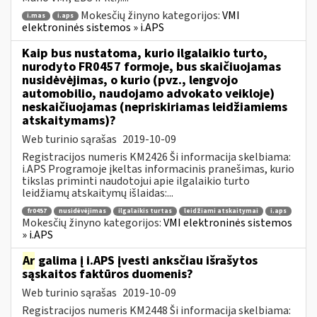
Mokesčių žinyno kategorijos:
VMI
i.mas
i.aps
elektroninės sistemos » i.APS
Kaip bus nustatoma, kurio ilgalaikio turto,
nurodyto FR0457 formoje, bus skaičiuojamas
nusidėvėjimas, o kurio (pvz., lengvojo
automobilio, naudojamo advokato veikloje)
neskaičiuojamas (nepriskiriamas leidžiamiems
atskaitymams)?
Web turinio sąrašas
2019-10-09
Registracijos numeris KM2426 Ši informacija skelbiama:
i.APS Programoje įkeltas informacinis pranešimas, kurio
tikslas priminti naudotojui apie ilgalaikio turto
leidžiamų atskaitymų išlaidas:...
fr0457
nusidėvėjimas
ilgalaikis turtas
leidžiami atskaitymai
i.aps
Mokesčių žinyno kategorijos:
VMI elektroninės sistemos
» i.APS
Ar
galima į i.APS įvesti anksčiau išrašytos
sąskaitos faktūros duomenis?
Web turinio sąrašas
2019-10-09
Registracijos numeris KM2448 Ši informacija skelbiama: