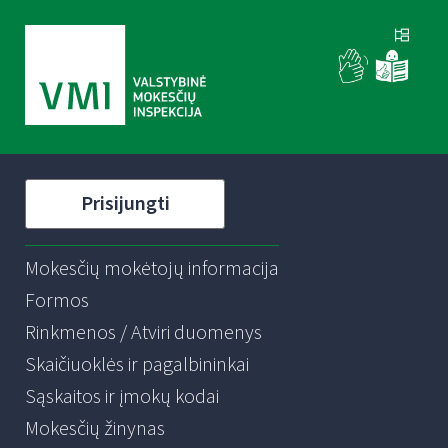
Prisijungti
Mokesčių mokėtojų informacija
Formos
Rinkmenos / Atviri duomenys
Skaičiuoklės ir pagalbininkai
Sąskaitos ir įmokų kodai
Mokesčių žinynas