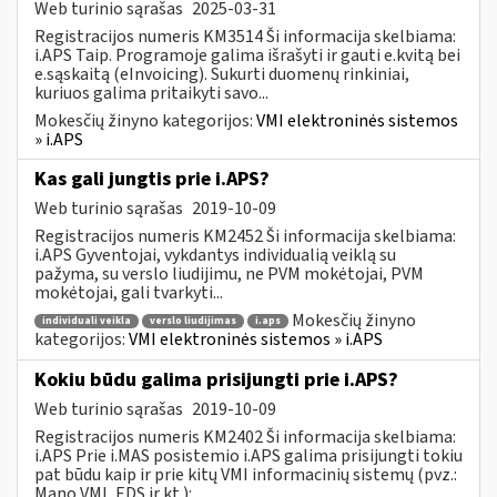
Web turinio sąrašas
2025-03-31
Registracijos numeris KM3514 Ši informacija skelbiama:
i.APS Taip. Programoje galima išrašyti ir gauti e.kvitą bei
e.sąskaitą (eInvoicing). Sukurti duomenų rinkiniai,
kuriuos galima pritaikyti savo...
Mokesčių žinyno kategorijos:
VMI elektroninės sistemos
» i.APS
Kas gali jungtis prie i.APS?
Web turinio sąrašas
2019-10-09
Registracijos numeris KM2452 Ši informacija skelbiama:
i.APS Gyventojai, vykdantys individualią veiklą su
pažyma, su verslo liudijimu, ne PVM mokėtojai, PVM
mokėtojai, gali tvarkyti...
Mokesčių žinyno
individuali veikla
verslo liudijimas
i.aps
kategorijos:
VMI elektroninės sistemos » i.APS
Kokiu būdu galima prisijungti prie i.APS?
Web turinio sąrašas
2019-10-09
Registracijos numeris KM2402 Ši informacija skelbiama:
i.APS Prie i.MAS posistemio i.APS galima prisijungti tokiu
pat būdu kaip ir prie kitų VMI informacinių sistemų (pvz.:
Mano VMI, EDS ir kt.):...