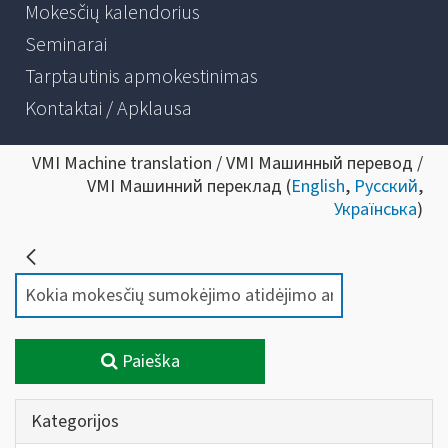
Mokesčių kalendorius
Seminarai
Tarptautinis apmokestinimas
Kontaktai / Apklausa
VMI Machine translation / VMI Машинный перевод /
VMI Машинний переклад (
English
,
Русский
,
Українська
)
Paieška
Kategorijos