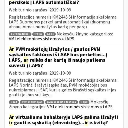
persikels į i.APS automatiškai?
Web turinio sąrašas
2019-10-09
Registracijos numeris KM2445 Ši informacija skelbiama:
i.APS Duomenys perkeliami automatiškai (duomenų
atnaujinimas numatytas kartą per parą).
Mokesčių žinyno kategorijos:
automatiškai
fr0457
i.aps
VMI elektroninės sistemos » i.APS
Ar
PVM mokėtojų išrašytos / gautos PVM
sąskaitos faktūros iš i.SAF bus perkeltos...į
i.APS,
ar
reikės dar kartą iš naujo patiems
suvesti į i.APS?
Web turinio sąrašas
2019-10-09
Registracijos numeris KM2446 Ši informacija skelbiama:
i.APS Norint išrašyti sąskaitas, PVM mokėtojas bus
nukreipiamas į i.SAF, kur jis galės išrašyti sąskaitas ir jas
gauti (jei bus sutikęs...
Mokesčių
i.saf
pvm mokėtojas
pvm sąskaita faktūra
i.aps
žinyno kategorijos:
VMI elektroninės sistemos » i.APS
Ar
virtualiame buhalteryje i.APS galima išrašyti
ir
gauti e.sąskaitą (eInvoicing)...
ir
e.kvitą?