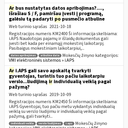
Ar
bus nustatytas datos apribojimas?....,
išrašiau S / F, pamiršau įvesti į programą,
galėsiu tą padaryti
po
pusmečio atbuline
Web turinio sąrašas
2021-10-18
Registracijos numeris KM2400 Ši informacija skelbiama:
i.APS Naudotojas pajamų ir išlaidų dokumentus gali
įvesti bet kada per einamąjį mokestinį laikotarpį.
Pasibaigus mokestiniam laikotarpiui,...
Mokesčių žinyno kategorijos:
datos apribojimas
atbuline data
VMI elektroninės sistemos » i.APS
Ar
i.APS gali savo apskaitą tvarkyti
gyventojas, turintis tuo pačiu laikotarpiu
verslo...liudijimą
ir
individualią veiklą pagal
pažymą?
Web turinio sąrašas
2019-10-09
Registracijos numeris KM2450 Ši informacija skelbiama:
i.APS Gyventojai, tuo pačiu metu vykdantys individualią
veiklą su verslo liudijimu ir individualią veiklą pagal
pažymą, gali tvarkyti...
Mokesčių žinyno
individuali veikla
verslo liudijimas
i.aps