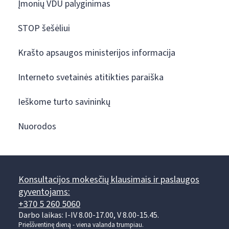
Įmonių VDU palyginimas
STOP šešėliui
Krašto apsaugos ministerijos informacija
Interneto svetainės atitikties paraiška
Ieškome turto savininkų
Nuorodos
Konsultacijos mokesčių klausimais ir paslaugos
gyventojams:
+370 5 260 5060
Darbo laikas: I-IV 8.00-17.00, V 8.00-15.45.
Prieššventinę dieną - viena valanda trumpiau.