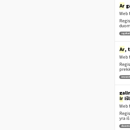
Ar
ga
Web t
Regis
duome
sąskai
Ar
, 
Web t
Regis
preki
invent
gali
ir
iš
Web t
Regis
yra i
duome