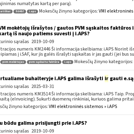
jinimas numatytas kartą per parą).
Mokesčių žinyno kategorijos:
VMI elektroninės 
atiškai
fr0457
i.aps
M mokėtojų išrašytos / gautos PVM sąskaitos faktūros iš 
kartą iš naujo patiems suvesti į i.APS?
urinio sąrašas
2019-10-09
tracijos numeris KM2446 Ši informacija skelbiama: i.APS Norint iš
piamas į i.SAF, kur jis galės išrašyti sąskaitas ir jas gauti (jei bus su
Mokesčių žinyno kategorijos:
pvm mokėtojas
pvm sąskaita faktūra
i.aps
rtualiame buhalteryje i.APS galima išrašyti
ir
gauti e.są
urinio sąrašas
2025-03-31
tracijos numeris KM3514 Ši informacija skelbiama: i.APS Taip. Progr
kaitą (eInvoicing). Sukurti duomenų rinkiniai, kuriuos galima pritaik
čių žinyno kategorijos:
VMI elektroninės sistemos » i.APS
u būdu galima prisijungti prie i.APS?
urinio sąrašas
2019-10-09