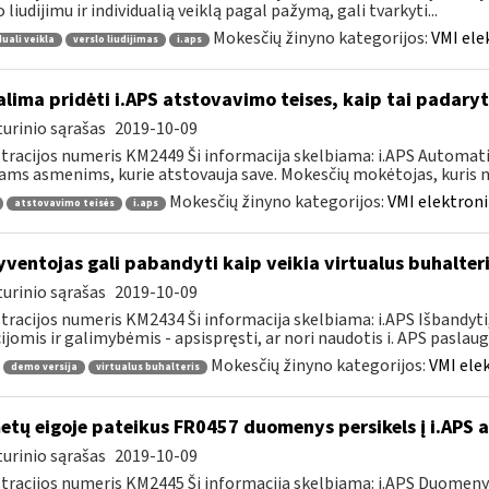
o liudijimu ir individualią veiklą pagal pažymą, gali tvarkyti...
Mokesčių žinyno kategorijos:
VMI ele
duali veikla
verslo liudijimas
i.aps
lima pridėti i.APS atstovavimo teises, kaip tai padaryt
urinio sąrašas
2019-10-09
tracijos numeris KM2449 Ši informacija skelbiama: i.APS Automati
iams asmenims, kurie atstovauja save. Mokesčių mokėtojas, kuris no
Mokesčių žinyno kategorijos:
VMI elektroni
atstovavimo teisės
i.aps
ventojas gali pabandyti kaip veikia virtualus buhalteri
urinio sąrašas
2019-10-09
tracijos numeris KM2434 Ši informacija skelbiama: i.APS Išbandyti,
ijomis ir galimybėmis - apsispręsti, ar nori naudotis i. APS paslauga,
Mokesčių žinyno kategorijos:
VMI ele
demo versija
virtualus buhalteris
tų eigoje pateikus FR0457 duomenys persikels į i.APS 
urinio sąrašas
2019-10-09
tracijos numeris KM2445 Ši informacija skelbiama: i.APS Duomen