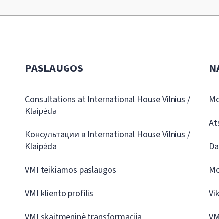
PASLAUGOS
N
Consultations at International House Vilnius /
Mo
Klaipėda
At
Консультации в International House Vilnius /
Klaipėda
Da
VMI teikiamos paslaugos
Mo
VMI kliento profilis
Vi
VMI skaitmeninė transformacija
VM