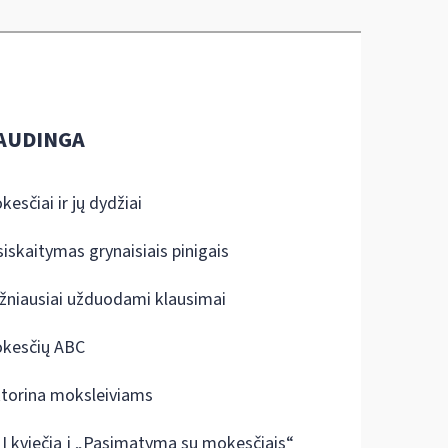
AUDINGA
kesčiai ir jų dydžiai
siskaitymas grynaisiais pinigais
žniausiai užduodami klausimai
kesčių ABC
ktorina moksleiviams
I kviečia į „Pasimatymą su mokesčiais“