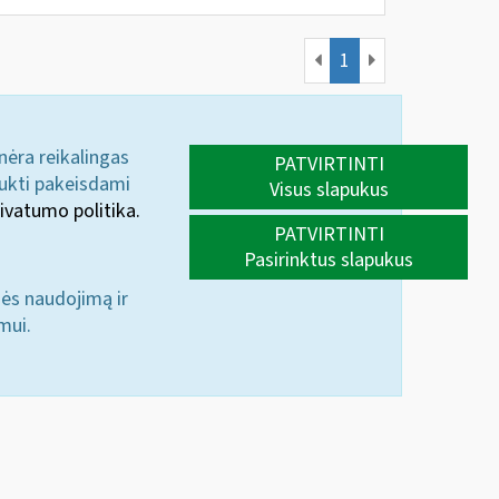
1
 nėra reikalingas
PATVIRTINTI
aukti pakeisdami
Visus slapukus
ivatumo politika.
PATVIRTINTI
Pasirinktus slapukus
nės naudojimą ir
mui.