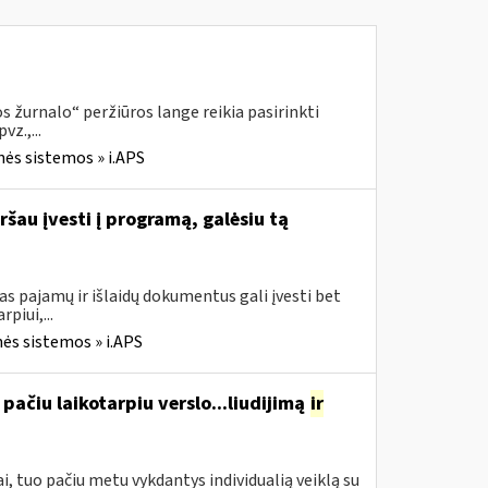
 žurnalo“ peržiūros lange reikia pasirinkti
z.,...
nės sistemos » i.APS
ršau įvesti į programą, galėsiu tą
s pajamų ir išlaidų dokumentus gali įvesti bet
piui,...
ės sistemos » i.APS
pačiu laikotarpiu verslo...liudijimą
ir
, tuo pačiu metu vykdantys individualią veiklą su