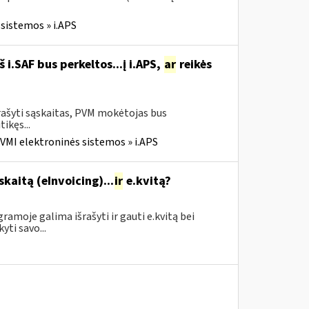
sistemos » i.APS
i.SAF bus perkeltos...į i.APS,
ar
reikės
rašyti sąskaitas, PVM mokėtojas bus
tikęs...
VMI elektroninės sistemos » i.APS
skaitą (eInvoicing)...
ir
e.kvitą?
amoje galima išrašyti ir gauti e.kvitą bei
yti savo...