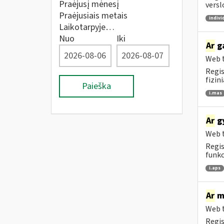
Praėjusį mėnesį
versl
Praėjusiais metais
indivi
Laikotarpyje…
Nuo
Iki
Ar
ga
Web t
Regis
fizin
Paieška
i.mas
Ar
gy
Web t
Regis
funkc
i.aps
Ar
me
Web t
Regis