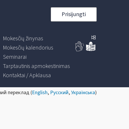
Prisijungti
Mokesčių žinynas
Mokesčių kalendorius
Seminarai
Tarptautinis apmokestinimas
Kontaktai / Apklausa
ний переклад (
English
,
Русский
,
Українська
)