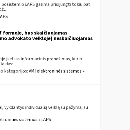
 posistemio i.APS galima prisijungti tokiu pat
:...
.APS
7 formoje, bus skaičiuojamas
jamo advokato veikloje) neskaičiuojamas
je įkeltas informacinis pranešimas, kurio
aidas:...
o kategorijos:
VMI elektroninės sistemos »
, vykdantys individualią veiklą su pažyma, su
ktroninės sistemos » i.APS