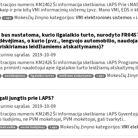
tracijos numeris KM2402 Ši informacija skelbiama: i.APS Prie i.MAS
kaip ir prie kitų VMI informacinių sistemų (pvz.: Mano VMI, EDS ir kt.)
Mokesčių žinyno kategorijos:
VMI elektroninės sistemos » i
i.aps
 bus nustatoma, kurio ilgalaikio turto, nurodyto FR045
dėvėjimas, o kurio (pvz., lengvojo automobilio, naudo
riskiriamas leidžiamiems atskaitymams)?
urinio sąrašas
2019-10-09
tracijos numeris KM2426 Ši informacija skelbiama: i.APS Programo
as priminti naudotojui apie ilgalaikio turto leidžiamų atskaitymų išl
Mokesčių žinyn
nusidėvėjimas
ilgalaikis turtas
leidžiami atskaitymai
i.aps
gali jungtis prie i.APS?
urinio sąrašas
2019-10-09
tracijos numeris KM2452 Ši informacija skelbiama: i.APS Gyventojai
o liudijimu, ne PVM mokėtojai, PVM mokėtojai, gali tvarkyti...
Mokesčių žinyno kategorijos:
VMI ele
duali veikla
verslo liudijimas
i.aps