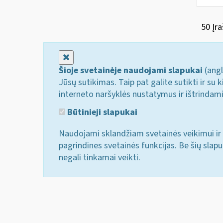
50 Įra
Uždaryti
Šioje svetainėje naudojami slapukai
(angl
Jūsų sutikimas. Taip pat galite sutikti ir s
interneto naršyklės nustatymus ir ištrindam
Būtinieji slapukai
Naudojami sklandžiam svetainės veikimui ir 
pagrindines svetainės funkcijas. Be šių slap
negali tinkamai veikti.