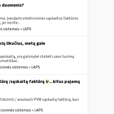
os duomenis?
ima. Įvesdami elektroninės sąskaitos faktūros
ei norite...
s sistemos » i.APS
ių likučius, metų gale
apskaitą, yra galimybė stebėti savo turimų
omatiškai...
oninės sistemos » i.APS
ktūrą /sąskaitą faktūrą
ir
...kitus pajamų
kslinti / anuliuoti PVM sąskaitą faktūrą, kuri
troninės sistemos » i.APS