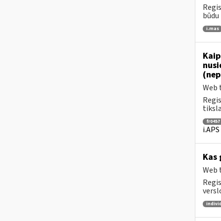
Regis
būdu 
i.mas
Kaip
nusi
(nep
Web t
Regis
tiksl
fr0457
i.APS
Kas 
Web t
Regis
versl
indivi