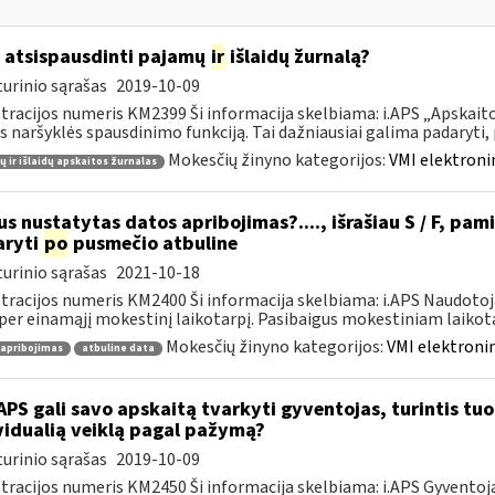
 atsispausdinti pajamų
ir
išlaidų žurnalą?
urinio sąrašas
2019-10-09
tracijos numeris KM2399 Ši informacija skelbiama: i.APS „Apskaitos
s naršyklės spausdinimo funkciją. Tai dažniausiai galima padaryti, pv
Mokesčių žinyno kategorijos:
VMI elektroni
 ir išlaidų apskaitos žurnalas
s nustatytas datos apribojimas?...., išrašiau S / F, pami
aryti
po
pusmečio atbuline
urinio sąrašas
2021-10-18
tracijos numeris KM2400 Ši informacija skelbiama: i.APS Naudotoja
per einamąjį mokestinį laikotarpį. Pasibaigus mokestiniam laikotar
Mokesčių žinyno kategorijos:
VMI elektronin
 apribojimas
atbuline data
APS gali savo apskaitą tvarkyti gyventojas, turintis tuo 
vidualią veiklą pagal pažymą?
urinio sąrašas
2019-10-09
tracijos numeris KM2450 Ši informacija skelbiama: i.APS Gyventojai