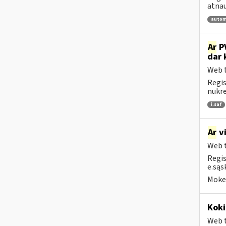
atnau
autom
Ar
PV
dar 
Web t
Regis
nukrei
i.saf
Ar
vi
Web t
Regis
e.sąs
Mokes
Koki
Web t