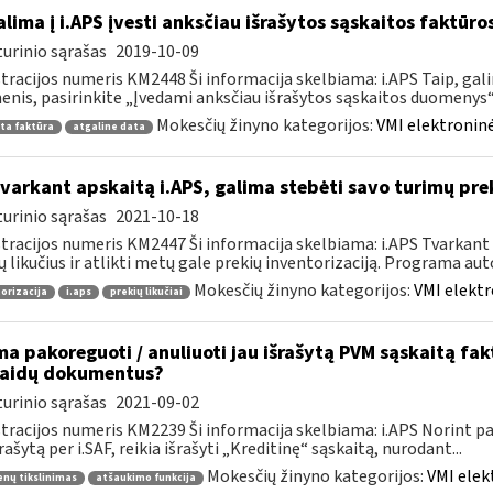
lima į i.APS įvesti anksčiau išrašytos sąskaitos faktūr
urinio sąrašas
2019-10-09
tracijos numeris KM2448 Ši informacija skelbiama: i.APS Taip, gal
nis, pasirinkite „Įvedami anksčiau išrašytos sąskaitos duomenys“, j
Mokesčių žinyno kategorijos:
VMI elektroninė
ta faktūra
atgaline data
tvarkant apskaitą i.APS, galima stebėti savo turimų prek
urinio sąrašas
2021-10-18
tracijos numeris KM2447 Ši informacija skelbiama: i.APS Tvarkant 
ų likučius ir atlikti metų gale prekių inventorizaciją. Programa aut
Mokesčių žinyno kategorijos:
VMI elektr
orizacija
i.aps
prekių likučiai
ma pakoreguoti / anuliuoti jau išrašytą PVM sąskaitą fa
laidų dokumentus?
urinio sąrašas
2021-09-02
tracijos numeris KM2239 Ši informacija skelbiama: i.APS Norint pati
šrašytą per i.SAF, reikia išrašyti „Kreditinę“ sąskaitą, nurodant...
Mokesčių žinyno kategorijos:
VMI elek
nų tikslinimas
atšaukimo funkcija