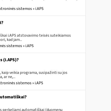
ktroninės sistemos » i.APS
i?
škai i.APS atstovavimo teisės suteikiamos
ri, kad jam...
nės sistemos » i.APS
s (i.APS)?
 kaip veikia programa, susipažinti su jos
 ar ne,...
ktroninės sistemos » i.APS
automatiškai?
ys perkeliami automatiškai (duomenų