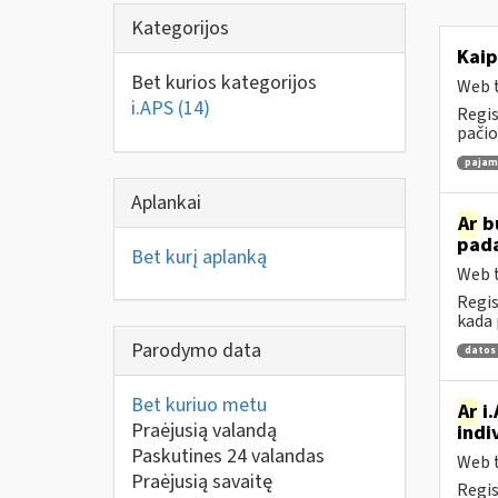
Kategorijos
Kaip
Bet kurios kategorijos
Web t
i.APS
(14)
Regis
pačio
pajamų
Aplankai
Ar
bu
pad
Bet kurį aplanką
Web t
Regis
kada 
Parodymo data
datos
Bet kuriuo metu
Ar
i.
Praėjusią valandą
indi
Paskutines 24 valandas
Web t
Praėjusią savaitę
Regis