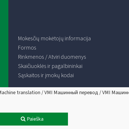
Mokesčių mokėtojų informacija
Formos
Rinkmenos / Atviri duomenys
Skaičiuoklės ir pagalbininkai
Sąskaitos ir įmokų kodai
Machine translation / VMI Машинный перевод / VMI Машин
Paieška