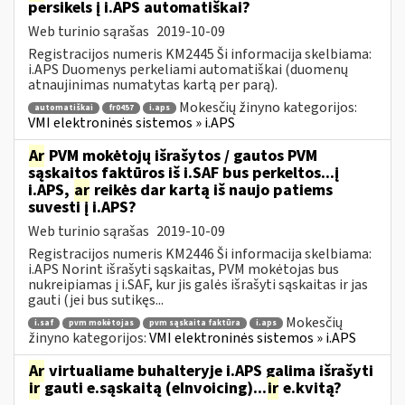
persikels į i.APS automatiškai?
Web turinio sąrašas
2019-10-09
Registracijos numeris KM2445 Ši informacija skelbiama:
i.APS Duomenys perkeliami automatiškai (duomenų
atnaujinimas numatytas kartą per parą).
Mokesčių žinyno kategorijos:
automatiškai
fr0457
i.aps
VMI elektroninės sistemos » i.APS
Ar
PVM mokėtojų išrašytos / gautos PVM
sąskaitos faktūros iš i.SAF bus perkeltos...į
i.APS,
ar
reikės dar kartą iš naujo patiems
suvesti į i.APS?
Web turinio sąrašas
2019-10-09
Registracijos numeris KM2446 Ši informacija skelbiama:
i.APS Norint išrašyti sąskaitas, PVM mokėtojas bus
nukreipiamas į i.SAF, kur jis galės išrašyti sąskaitas ir jas
gauti (jei bus sutikęs...
Mokesčių
i.saf
pvm mokėtojas
pvm sąskaita faktūra
i.aps
žinyno kategorijos:
VMI elektroninės sistemos » i.APS
Ar
virtualiame buhalteryje i.APS galima išrašyti
ir
gauti e.sąskaitą (eInvoicing)...
ir
e.kvitą?