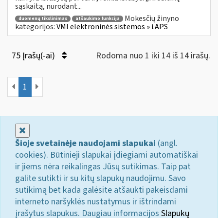
sąskaitą, nurodant...
Mokesčių žinyno
duomenų tikslinimas
atšaukimo funkcija
kategorijos:
VMI elektroninės sistemos » i.APS
75 Įrašų(-ai)
Rodoma nuo 1 iki 14 iš 14 irašų.
1
Uždaryti
Šioje svetainėje naudojami slapukai
(angl.
cookies). Būtinieji slapukai įdiegiami automatiškai
ir jiems nėra reikalingas Jūsų sutikimas. Taip pat
galite sutikti ir su kitų slapukų naudojimu. Savo
sutikimą bet kada galėsite atšaukti pakeisdami
interneto naršyklės nustatymus ir ištrindami
įrašytus slapukus. Daugiau informacijos
Slapukų