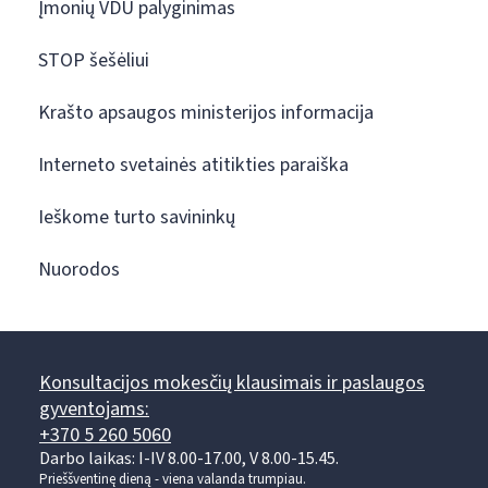
Įmonių VDU palyginimas
STOP šešėliui
Krašto apsaugos ministerijos informacija
Interneto svetainės atitikties paraiška
Ieškome turto savininkų
Nuorodos
Konsultacijos mokesčių klausimais ir paslaugos
gyventojams:
+370 5 260 5060
Darbo laikas: I-IV 8.00-17.00, V 8.00-15.45.
Prieššventinę dieną - viena valanda trumpiau.