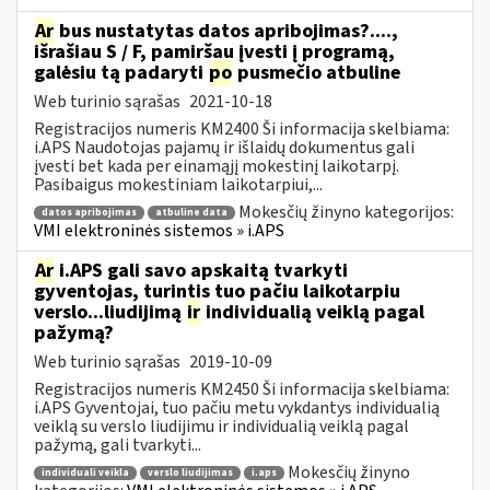
Ar
bus nustatytas datos apribojimas?....,
išrašiau S / F, pamiršau įvesti į programą,
galėsiu tą padaryti
po
pusmečio atbuline
Web turinio sąrašas
2021-10-18
Registracijos numeris KM2400 Ši informacija skelbiama:
i.APS Naudotojas pajamų ir išlaidų dokumentus gali
įvesti bet kada per einamąjį mokestinį laikotarpį.
Pasibaigus mokestiniam laikotarpiui,...
Mokesčių žinyno kategorijos:
datos apribojimas
atbuline data
VMI elektroninės sistemos » i.APS
Ar
i.APS gali savo apskaitą tvarkyti
gyventojas, turintis tuo pačiu laikotarpiu
verslo...liudijimą
ir
individualią veiklą pagal
pažymą?
Web turinio sąrašas
2019-10-09
Registracijos numeris KM2450 Ši informacija skelbiama:
i.APS Gyventojai, tuo pačiu metu vykdantys individualią
veiklą su verslo liudijimu ir individualią veiklą pagal
pažymą, gali tvarkyti...
Mokesčių žinyno
individuali veikla
verslo liudijimas
i.aps