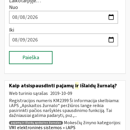
Laikotarpyje…
Nuo
Iki
Paieška
Kaip atsispausdinti pajamų
ir
išlaidų žurnalą?
Web turinio sąrašas
2019-10-09
Registracijos numeris KM2399 Ši informacija skelbiama:
i.APS „Apskaitos žurnalo“ peržiūros lange reikia
pasirinkti pačios naršyklės spausdinimo funkciją. Tai
dažniausiai galima padaryti, pvz.,...
Mokesčių žinyno kategorijos:
pajamų ir išlaidų apskaitos žurnalas
VMI elektroninės sistemos » i.APS