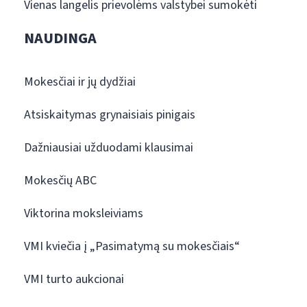
Vienas langelis prievolėms valstybei sumokėti
NAUDINGA
Mokesčiai ir jų dydžiai
Atsiskaitymas grynaisiais pinigais
Dažniausiai užduodami klausimai
Mokesčių ABC
Viktorina moksleiviams
VMI kviečia į „Pasimatymą su mokesčiais“
VMI turto aukcionai