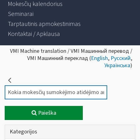
Mokesčių kalendorius
Seminarai
Tarptautinis apmokestinimas
Kontaktai / Apklausa
VMI Machine translation / VMI Машинный перевод /
VMI Машинний переклад (
English
,
Русский
,
Українська
)
Paieška
Kategorijos