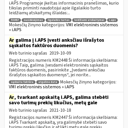
i.APS Programoje įkeltas informacinis pranešimas, kurio
tikslas priminti naudotojui apie ilgalaikio turto
leidžiamų atskaitymų išlaidas:...
fr0457
nusidėvėjimas
ilgalaikis turtas
leidžiami atskaitymai
i.aps
Mokesčių žinyno kategorijos:
VMI elektroninės sistemos
» i.APS
Ar
galima į i.APS įvesti anksčiau išrašytos
sąskaitos faktūros duomenis?
Web turinio sąrašas
2019-10-09
Registracijos numeris KM2448 Ši informacija skelbiama:
i.APS Taip, galima. Įvesdami elektroninės sąskaitos
faktūros duomenis, pasirinkite „Įvedami anksčiau
išrašytos sąskaitos duomenys“, jei norite...
Mokesčių žinyno kategorijos:
sąskaita faktūra
atgaline data
VMI elektroninės sistemos » i.APS
Ar
, tvarkant apskaitą i.APS, galima stebėti
savo turimų prekių likučius, metų gale
Web turinio sąrašas
2021-10-18
Registracijos numeris KM2447 Ši informacija skelbiama:
i.APS Tvarkant apskaitą, yra galimybė stebėti savo
turimų prekių likučius ir atlikti metų gale prekių