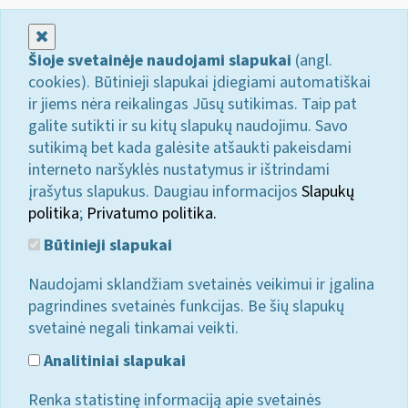
Uždaryti
Šioje svetainėje naudojami slapukai
(angl.
cookies). Būtinieji slapukai įdiegiami automatiškai
ir jiems nėra reikalingas Jūsų sutikimas. Taip pat
galite sutikti ir su kitų slapukų naudojimu. Savo
sutikimą bet kada galėsite atšaukti pakeisdami
interneto naršyklės nustatymus ir ištrindami
įrašytus slapukus. Daugiau informacijos
Slapukų
politika
;
Privatumo politika.
Būtinieji slapukai
Naudojami sklandžiam svetainės veikimui ir įgalina
pagrindines svetainės funkcijas. Be šių slapukų
svetainė negali tinkamai veikti.
Analitiniai slapukai
Renka statistinę informaciją apie svetainės