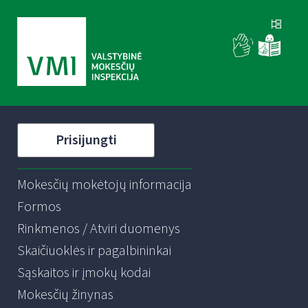
Prisijungti
Mokesčių mokėtojų informacija
Formos
Rinkmenos / Atviri duomenys
Skaičiuoklės ir pagalbininkai
Sąskaitos ir įmokų kodai
Mokesčių žinynas