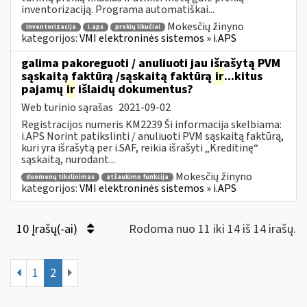
inventorizaciją. Programa automatiškai...
Mokesčių žinyno
inventorizacija
i.aps
prekių likučiai
kategorijos:
VMI elektroninės sistemos » i.APS
galima pakoreguoti / anuliuoti jau išrašytą PVM
sąskaitą faktūrą /sąskaitą faktūrą
ir
...kitus
pajamų
ir
išlaidų dokumentus?
Web turinio sąrašas
2021-09-02
Registracijos numeris KM2239 Ši informacija skelbiama:
i.APS Norint patikslinti / anuliuoti PVM sąskaitą faktūrą,
kuri yra išrašytą per i.SAF, reikia išrašyti „Kreditinę“
sąskaitą, nurodant...
Mokesčių žinyno
duomenų tikslinimas
atšaukimo funkcija
kategorijos:
VMI elektroninės sistemos » i.APS
10 Įrašų(-ai)
Rodoma nuo 11 iki 14 iš 14 irašų.
1
2