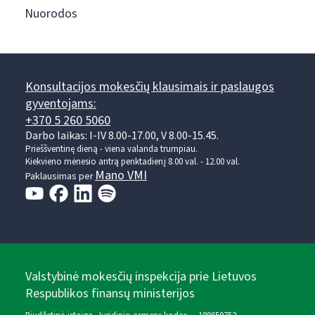
Nuorodos
Konsultacijos mokesčių klausimais ir paslaugos
gyventojams:
+370 5 260 5060
Darbo laikas: I-IV 8.00-17.00, V 8.00-15.45.
Prieššventinę dieną - viena valanda trumpiau.
Kiekvieno mėnesio antrą penktadienį 8.00 val. - 12.00 val.
Mano VMI
Paklausimas per
Valstybinė mokesčių inspekcija prie Lietuvos
Respublikos finansų ministerijos