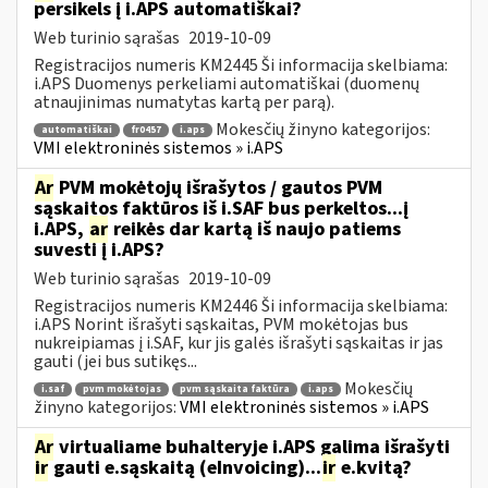
persikels į i.APS automatiškai?
Web turinio sąrašas
2019-10-09
Registracijos numeris KM2445 Ši informacija skelbiama:
i.APS Duomenys perkeliami automatiškai (duomenų
atnaujinimas numatytas kartą per parą).
Mokesčių žinyno kategorijos:
automatiškai
fr0457
i.aps
VMI elektroninės sistemos » i.APS
Ar
PVM mokėtojų išrašytos / gautos PVM
sąskaitos faktūros iš i.SAF bus perkeltos...į
i.APS,
ar
reikės dar kartą iš naujo patiems
suvesti į i.APS?
Web turinio sąrašas
2019-10-09
Registracijos numeris KM2446 Ši informacija skelbiama:
i.APS Norint išrašyti sąskaitas, PVM mokėtojas bus
nukreipiamas į i.SAF, kur jis galės išrašyti sąskaitas ir jas
gauti (jei bus sutikęs...
Mokesčių
i.saf
pvm mokėtojas
pvm sąskaita faktūra
i.aps
žinyno kategorijos:
VMI elektroninės sistemos » i.APS
Ar
virtualiame buhalteryje i.APS galima išrašyti
ir
gauti e.sąskaitą (eInvoicing)...
ir
e.kvitą?