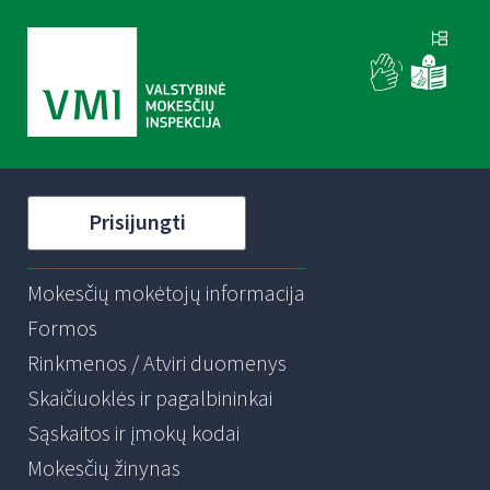
Prisijungti
Mokesčių mokėtojų informacija
Formos
Rinkmenos / Atviri duomenys
Skaičiuoklės ir pagalbininkai
Sąskaitos ir įmokų kodai
Mokesčių žinynas