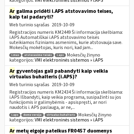
kategorijos:
VMI elektroninės sistemos » i.APS
Ar
galima pridėti i.APS atstovavimo teises,
kaip tai padaryti?
Web turinio sąrašas
2019-10-09
Registracijos numeris KM2449 Ši informacija skelbiama:
i.APS Automatiškai i.APS atstovavimo teisės
suteikiamos fiziniams asmenims, kurie atstovauja save.
Mokesčių mokėtojas, kuris nori, kad jam...
Mokesčių žinyno
i.mas
atstovavimo teisės
i.aps
kategorijos:
VMI elektroninės sistemos » i.APS
Ar
gyventojas gali pabandyti kaip veikia
virtualus buhalteris (i.APS)?
Web turinio sąrašas
2019-10-09
Registracijos numeris KM2434 Ši informacija skelbiama:
i.APS Išbandyti, kaip veikia programa, susipažinti su jos
funkcijomis ir galimybėmis - apsispręsti, ar nori
naudotis i. APS paslauga, ar ne,...
Mokesčių žinyno
i.aps
demo versija
virtualus buhalteris
kategorijos:
VMI elektroninės sistemos » i.APS
Ar
metų eigoje pateikus FR0457 duomenys