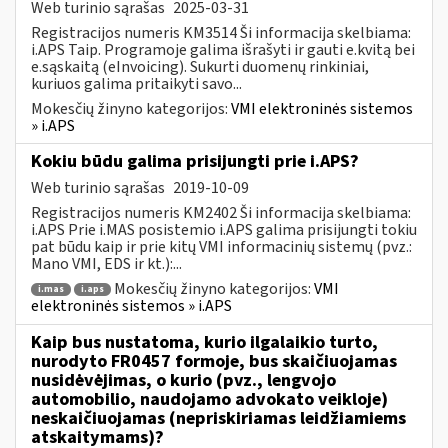
Web turinio sąrašas
2025-03-31
Registracijos numeris KM3514 Ši informacija skelbiama:
i.APS Taip. Programoje galima išrašyti ir gauti e.kvitą bei
e.sąskaitą (eInvoicing). Sukurti duomenų rinkiniai,
kuriuos galima pritaikyti savo...
Mokesčių žinyno kategorijos:
VMI elektroninės sistemos
» i.APS
Kokiu būdu galima prisijungti prie i.APS?
Web turinio sąrašas
2019-10-09
Registracijos numeris KM2402 Ši informacija skelbiama:
i.APS Prie i.MAS posistemio i.APS galima prisijungti tokiu
pat būdu kaip ir prie kitų VMI informacinių sistemų (pvz.:
Mano VMI, EDS ir kt.):...
Mokesčių žinyno kategorijos:
VMI
i.mas
i.aps
elektroninės sistemos » i.APS
Kaip bus nustatoma, kurio ilgalaikio turto,
nurodyto FR0457 formoje, bus skaičiuojamas
nusidėvėjimas, o kurio (pvz., lengvojo
automobilio, naudojamo advokato veikloje)
neskaičiuojamas (nepriskiriamas leidžiamiems
atskaitymams)?