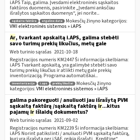
i.APS Taip, galima. Įvesdami elektroninės sąskaitos
faktūros duomenis, pasirinkite „Įvedami anksčiau
išrašytos sąskaitos duomenys“, jei norite...
Mokesčių žinyno kategorijos:
sąskaita faktūra
atgaline data
VMI elektroninės sistemos » i.APS
Ar
, tvarkant apskaitą i.APS, galima stebėti
savo turimų prekių likučius, metų gale
Web turinio sąrašas
2021-10-18
Registracijos numeris KM2447 Ši informacija skelbiama:
i.APS Tvarkant apskaitą, yra galimybė stebėti savo
turimų prekių likučius ir atlikti metų gale prekių
inventorizaciją. Programa automatiškai...
Mokesčių žinyno
inventorizacija
i.aps
prekių likučiai
kategorijos:
VMI elektroninės sistemos » i.APS
galima pakoreguoti / anuliuoti jau išrašytą PVM
sąskaitą faktūrą /sąskaitą faktūrą
ir
...kitus
pajamų
ir
išlaidų dokumentus?
Web turinio sąrašas
2021-09-02
Registracijos numeris KM2239 Ši informacija skelbiama:
i.APS Norint patikslinti / anuliuoti PVM sąskaitą faktūrą,
kuri yra išrašytą per i.SAF, reikia išrašyti „Kreditinę“