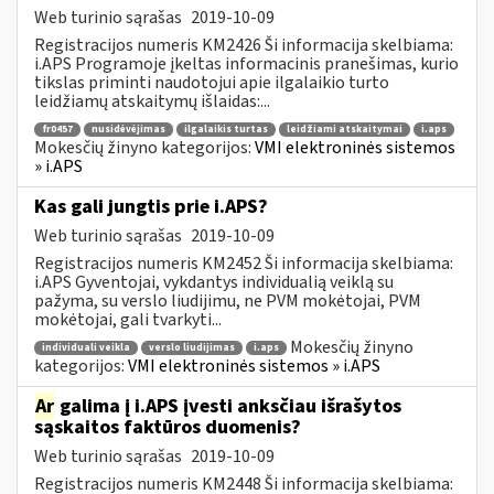
Web turinio sąrašas
2019-10-09
Registracijos numeris KM2426 Ši informacija skelbiama:
i.APS Programoje įkeltas informacinis pranešimas, kurio
tikslas priminti naudotojui apie ilgalaikio turto
leidžiamų atskaitymų išlaidas:...
fr0457
nusidėvėjimas
ilgalaikis turtas
leidžiami atskaitymai
i.aps
Mokesčių žinyno kategorijos:
VMI elektroninės sistemos
» i.APS
Kas gali jungtis prie i.APS?
Web turinio sąrašas
2019-10-09
Registracijos numeris KM2452 Ši informacija skelbiama:
i.APS Gyventojai, vykdantys individualią veiklą su
pažyma, su verslo liudijimu, ne PVM mokėtojai, PVM
mokėtojai, gali tvarkyti...
Mokesčių žinyno
individuali veikla
verslo liudijimas
i.aps
kategorijos:
VMI elektroninės sistemos » i.APS
Ar
galima į i.APS įvesti anksčiau išrašytos
sąskaitos faktūros duomenis?
Web turinio sąrašas
2019-10-09
Registracijos numeris KM2448 Ši informacija skelbiama: