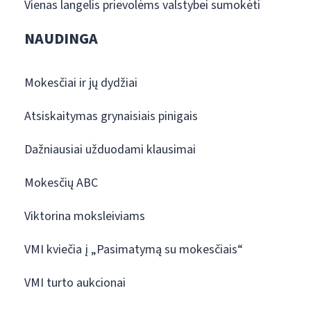
Vienas langelis prievolėms valstybei sumokėti
NAUDINGA
Mokesčiai ir jų dydžiai
Atsiskaitymas grynaisiais pinigais
Dažniausiai užduodami klausimai
Mokesčių ABC
Viktorina moksleiviams
VMI kviečia į „Pasimatymą su mokesčiais“
VMI turto aukcionai