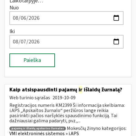
Laikotarpyje…
Nuo
Iki
Paieška
Kaip atsispausdinti pajamų
ir
išlaidų žurnalą?
Web turinio sąrašas
2019-10-09
Registracijos numeris KM2399 Ši informacija skelbiama:
i.APS „Apskaitos žurnalo“ peržiūros lange reikia
pasirinkti pačios naršyklės spausdinimo funkciją. Tai
dažniausiai galima padaryti, pvz.,...
Mokesčių žinyno kategorijos:
pajamų ir išlaidų apskaitos žurnalas
VMI elektroninės sistemos » i.APS