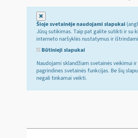
Uždaryti
Šioje svetainėje naudojami slapukai
(angl
Jūsų sutikimas. Taip pat galite sutikti ir s
interneto naršyklės nustatymus ir ištrindam
Būtinieji slapukai
Naudojami sklandžiam svetainės veikimui ir 
pagrindines svetainės funkcijas. Be šių slap
negali tinkamai veikti.