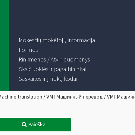
Mokesčių mokėtojų informacija
Formos
Rinkmenos / Atviri duomenys
Skaičiuoklės ir pagalbininkai
Sąskaitos ir įmokų kodai
Machine translation / VMI Машинный перевод / VMI Машин
Paieška