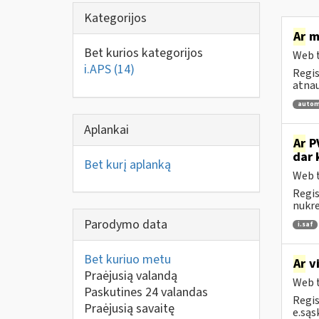
Kategorijos
Ar
me
Bet kurios kategorijos
Web t
i.APS
(14)
Regis
atnau
autom
Aplankai
Ar
PV
dar 
Bet kurį aplanką
Web t
Regis
nukrei
Parodymo data
i.saf
Bet kuriuo metu
Ar
vi
Praėjusią valandą
Web t
Paskutines 24 valandas
Regis
Praėjusią savaitę
e.sąs