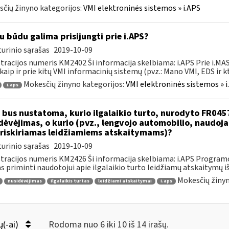
čių žinyno kategorijos:
VMI elektroninės sistemos » i.APS
u būdu galima prisijungti prie i.APS?
urinio sąrašas
2019-10-09
tracijos numeris KM2402 Ši informacija skelbiama: i.APS Prie i.MAS
kaip ir prie kitų VMI informacinių sistemų (pvz.: Mano VMI, EDS ir kt.)
Mokesčių žinyno kategorijos:
VMI elektroninės sistemos » i
i.aps
 bus nustatoma, kurio ilgalaikio turto, nurodyto FR045
dėvėjimas, o kurio (pvz., lengvojo automobilio, naudo
riskiriamas leidžiamiems atskaitymams)?
urinio sąrašas
2019-10-09
tracijos numeris KM2426 Ši informacija skelbiama: i.APS Programo
as priminti naudotojui apie ilgalaikio turto leidžiamų atskaitymų išl
Mokesčių žinyn
nusidėvėjimas
ilgalaikis turtas
leidžiami atskaitymai
i.aps
ų(-ai)
Rodoma nuo 6 iki 10 iš 14 irašų.