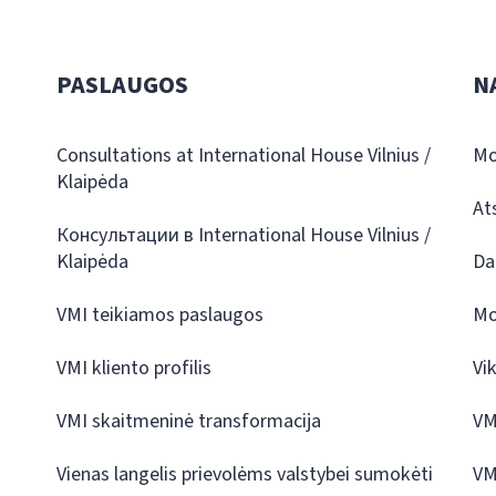
PASLAUGOS
N
Consultations at International House Vilnius /
Mo
Klaipėda
At
Консультации в International House Vilnius /
Klaipėda
Da
VMI teikiamos paslaugos
Mo
VMI kliento profilis
Vi
VMI skaitmeninė transformacija
VM
Vienas langelis prievolėms valstybei sumokėti
VM