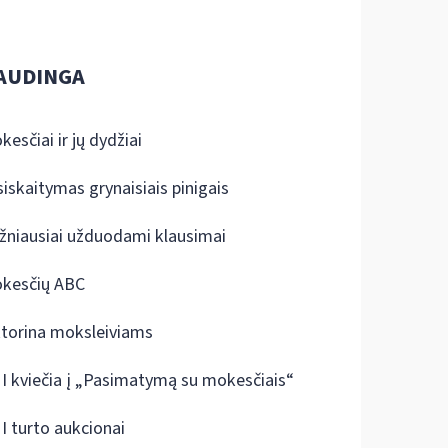
AUDINGA
kesčiai ir jų dydžiai
siskaitymas grynaisiais pinigais
žniausiai užduodami klausimai
kesčių ABC
ktorina moksleiviams
I kviečia į „Pasimatymą su mokesčiais“
I turto aukcionai