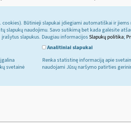
. cookies). Būtinieji slapukai įdiegiami automatiškai ir jiems
u kitų slapukų naudojimu. Savo sutikimą bet kada galėsite atš
i įrašytus slapukus. Daugiau informacijos
Slapukų politika
;
Pr
Analitiniai slapukai
įgalina
Renka statistinę informaciją apie svetai
ukų svetainė
naudojami Jūsų naršymo patirties gerini