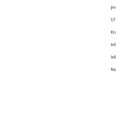
Įm
ST
Kr
In
Ie
Nu