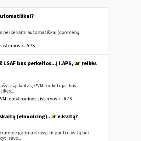
automatiškai?
ys perkeliami automatiškai (duomenų
sistemos » i.APS
i.SAF bus perkeltos...į i.APS,
ar
reikės
rašyti sąskaitas, PVM mokėtojas bus
tikęs...
VMI elektroninės sistemos » i.APS
skaitą (eInvoicing)...
ir
e.kvitą?
amoje galima išrašyti ir gauti e.kvitą bei
yti savo...