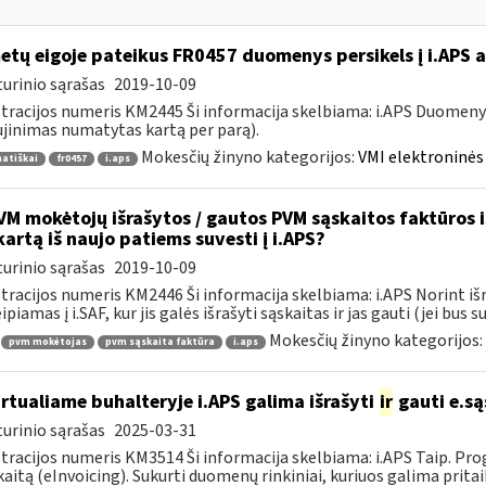
tų eigoje pateikus FR0457 duomenys persikels į i.APS 
urinio sąrašas
2019-10-09
tracijos numeris KM2445 Ši informacija skelbiama: i.APS Duomen
jinimas numatytas kartą per parą).
Mokesčių žinyno kategorijos:
VMI elektroninės 
atiškai
fr0457
i.aps
M mokėtojų išrašytos / gautos PVM sąskaitos faktūros iš 
kartą iš naujo patiems suvesti į i.APS?
urinio sąrašas
2019-10-09
tracijos numeris KM2446 Ši informacija skelbiama: i.APS Norint iš
piamas į i.SAF, kur jis galės išrašyti sąskaitas ir jas gauti (jei bus su
Mokesčių žinyno kategorijos:
pvm mokėtojas
pvm sąskaita faktūra
i.aps
rtualiame buhalteryje i.APS galima išrašyti
ir
gauti e.są
urinio sąrašas
2025-03-31
tracijos numeris KM3514 Ši informacija skelbiama: i.APS Taip. Progr
kaitą (eInvoicing). Sukurti duomenų rinkiniai, kuriuos galima pritaik