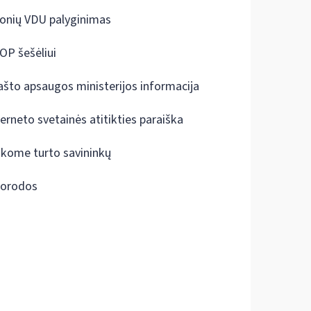
onių VDU palyginimas
OP šešėliui
ašto apsaugos ministerijos informacija
terneto svetainės atitikties paraiška
škome turto savininkų
orodos