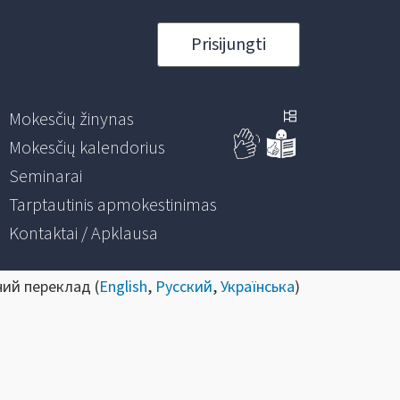
Prisijungti
Mokesčių žinynas
Mokesčių kalendorius
Seminarai
Tarptautinis apmokestinimas
Kontaktai / Apklausa
ний переклад (
English
,
Русский
,
Українська
)