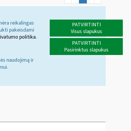
 nėra reikalingas
PATVIRTINTI
aukti pakeisdami
Visus slapukus
ivatumo politika.
PATVIRTINTI
Pasirinktus slapukus
nės naudojimą ir
mui.