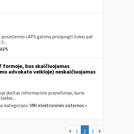
 posistemio i.APS galima prisijungti tokiu pat
:...
.APS
7 formoje, bus skaičiuojamas
jamo advokato veikloje) neskaičiuojamas
je įkeltas informacinis pranešimas, kurio
aidas:...
o kategorijos:
VMI elektroninės sistemos »
1
2
3