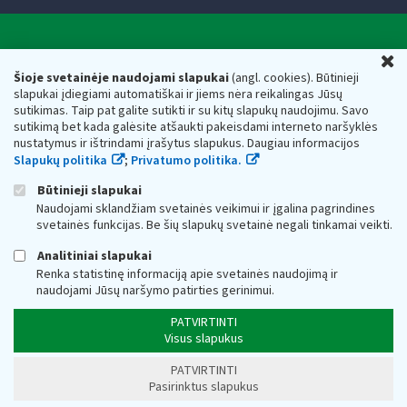
Valstybinė mokesčių inspekcija prie Lietuvos
U
Respublikos finansų ministerijos
Šioje svetainėje naudojami slapukai
(angl. cookies). Būtinieji
slapukai įdiegiami automatiškai ir jiems nėra reikalingas Jūsų
Biudžetinė įstaiga. Juridinio asmens kodas — 188659752,
sutikimas. Taip pat galite sutikti ir su kitų slapukų naudojimu. Savo
adresas: Vasario 16-osios g. 14, 01107 Vilnius, Lietuva, el.paštas:
sutikimą bet kada galėsite atšaukti pakeisdami interneto naršyklės
vmi@vmi.lt
, E. pristatymo dėžutės adresas 188659752
nustatymus ir ištrindami įrašytus slapukus. Daugiau informacijos
Duomenys apie Valstybinę mokesčių inspekciją prie Lietuvos
Slapukų politika
;
Privatumo politika.
Respublikos finansų ministerijos kaupiami ir saugomi Juridinių
asmenų registre
Būtinieji slapukai
Naudojami sklandžiam svetainės veikimui ir įgalina pagrindines
svetainės funkcijas. Be šių slapukų svetainė negali tinkamai veikti.
Analitiniai slapukai
Renka statistinę informaciją apie svetainės naudojimą ir
naudojami Jūsų naršymo patirties gerinimui.
PATVIRTINTI
Visus slapukus
PATVIRTINTI
Pasirinktus slapukus