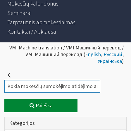
Mokesčių kalendorius
Seminarai
Tarptautinis apmokestinimas
Kontaktai / Apklausa
VMI Machine translation / VMI Машинный перевод /
VMI Машинний переклад (
English
,
Русский
,
Українська
)
Paieška
Kategorijos