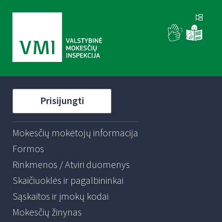
Prisijungti
Mokesčių mokėtojų informacija
Formos
Rinkmenos / Atviri duomenys
Skaičiuoklės ir pagalbininkai
Sąskaitos ir įmokų kodai
Mokesčių žinynas