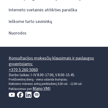
Interneto svetainės atitikties paraiška
Ieškome turto savininkų
Nuorodos
Konsultacijos mokesčių klausimais ir paslaugos
gyventojams:
+370 5 260 5060
Darbo laikas: I-IV 8.00-17.00, V 8.00-15.45.
Prieššventinę dieną - viena valanda trumpiau.
Kiekvieno mėnesio antrą penktadienį 8.00 val. - 12.00 val.
Mano VMI
Paklausimas per