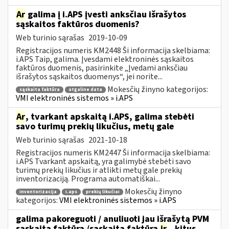
Ar
galima į i.APS įvesti anksčiau išrašytos
sąskaitos faktūros duomenis?
Web turinio sąrašas
2019-10-09
Registracijos numeris KM2448 Ši informacija skelbiama:
i.APS Taip, galima. Įvesdami elektroninės sąskaitos
faktūros duomenis, pasirinkite „Įvedami anksčiau
išrašytos sąskaitos duomenys“, jei norite...
Mokesčių žinyno kategorijos:
sąskaita faktūra
atgaline data
VMI elektroninės sistemos » i.APS
Ar
, tvarkant apskaitą i.APS, galima stebėti
savo turimų prekių likučius, metų gale
Web turinio sąrašas
2021-10-18
Registracijos numeris KM2447 Ši informacija skelbiama:
i.APS Tvarkant apskaitą, yra galimybė stebėti savo
turimų prekių likučius ir atlikti metų gale prekių
inventorizaciją. Programa automatiškai...
Mokesčių žinyno
inventorizacija
i.aps
prekių likučiai
kategorijos:
VMI elektroninės sistemos » i.APS
galima pakoreguoti / anuliuoti jau išrašytą PVM
sąskaitą faktūrą /sąskaitą faktūrą
ir
...kitus