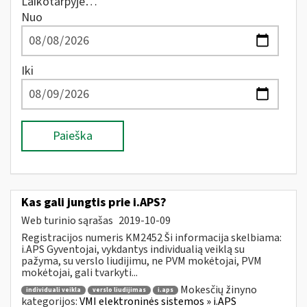
Laikotarpyje…
Nuo
Iki
Paieška
Kas gali jungtis prie i.APS?
Web turinio sąrašas
2019-10-09
Registracijos numeris KM2452 Ši informacija skelbiama:
i.APS Gyventojai, vykdantys individualią veiklą su
pažyma, su verslo liudijimu, ne PVM mokėtojai, PVM
mokėtojai, gali tvarkyti...
Mokesčių žinyno
individuali veikla
verslo liudijimas
i.aps
kategorijos:
VMI elektroninės sistemos » i.APS