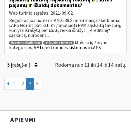
pajamų
ir
išlaidų dokumentus?
Web turinio sąrašas
2021-09-02
Registracijos numeris KM2239 Ši informacija skelbiama:
i.APS Norint patikslinti / anuliuoti PVM sąskaitą faktūrą,
kuri yra išrašytą per i.SAF, reikia išrašyti „Kreditinę“
sąskaitą, nurodant...
Mokesčių žinyno
duomenų tikslinimas
atšaukimo funkcija
kategorijos:
VMI elektroninės sistemos » i.APS
5 Įrašų(-ai)
Rodoma nuo 11 iki 14 iš 14 irašų.
1
2
3
APIE VMI