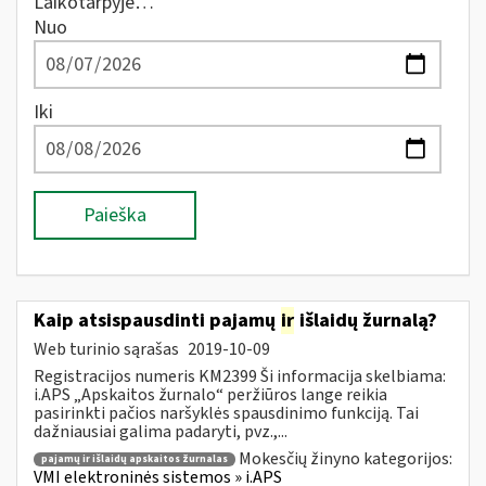
Laikotarpyje…
Nuo
Iki
Paieška
Kaip atsispausdinti pajamų
ir
išlaidų žurnalą?
Web turinio sąrašas
2019-10-09
Registracijos numeris KM2399 Ši informacija skelbiama:
i.APS „Apskaitos žurnalo“ peržiūros lange reikia
pasirinkti pačios naršyklės spausdinimo funkciją. Tai
dažniausiai galima padaryti, pvz.,...
Mokesčių žinyno kategorijos:
pajamų ir išlaidų apskaitos žurnalas
VMI elektroninės sistemos » i.APS