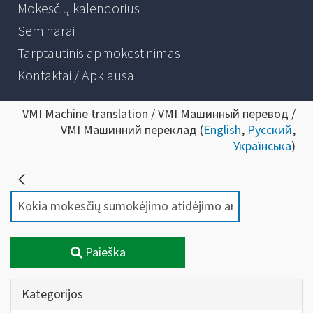
Mokesčių kalendorius
Seminarai
Tarptautinis apmokestinimas
Kontaktai / Apklausa
VMI Machine translation / VMI Машинный перевод /
VMI Машинний переклад (
English
,
Русский
,
Українська
)
Paieška
Kategorijos