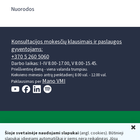
Nuorodos
Konsultacijos mokesčių klausimais ir paslaugos
gyventojams:
+370 5 260 5060
Darbo laikas: I-IV 8.00-17.00, V 8.00-15.45.
Prieššventinę dieną - viena valanda trumpiau.
Kiekvieno mėnesio antrą penktadienį 8.00 val. - 12.00 val.
Mano VMI
Paklausimas per
Valstybinė mokesčių inspekcija prie Lietuvos
U
Respublikos finansų ministerijos
Šioje svetainėje naudojami slapukai
(angl. cookies). Būtinieji
slapukai įdiegiami automatiškai ir jiems nėra reikalingas Jūsų