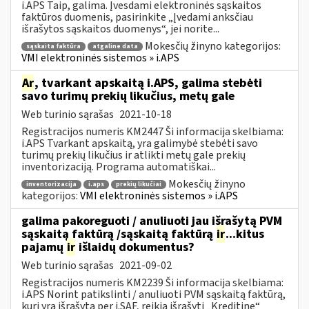
i.APS Taip, galima. Įvesdami elektroninės sąskaitos
faktūros duomenis, pasirinkite „Įvedami anksčiau
išrašytos sąskaitos duomenys“, jei norite...
Mokesčių žinyno kategorijos:
sąskaita faktūra
atgaline data
VMI elektroninės sistemos » i.APS
Ar
, tvarkant apskaitą i.APS, galima stebėti
savo turimų prekių likučius, metų gale
Web turinio sąrašas
2021-10-18
Registracijos numeris KM2447 Ši informacija skelbiama:
i.APS Tvarkant apskaitą, yra galimybė stebėti savo
turimų prekių likučius ir atlikti metų gale prekių
inventorizaciją. Programa automatiškai...
Mokesčių žinyno
inventorizacija
i.aps
prekių likučiai
kategorijos:
VMI elektroninės sistemos » i.APS
galima pakoreguoti / anuliuoti jau išrašytą PVM
sąskaitą faktūrą /sąskaitą faktūrą
ir
...kitus
pajamų
ir
išlaidų dokumentus?
Web turinio sąrašas
2021-09-02
Registracijos numeris KM2239 Ši informacija skelbiama:
i.APS Norint patikslinti / anuliuoti PVM sąskaitą faktūrą,
kuri yra išrašytą per i.SAF, reikia išrašyti „Kreditinę“