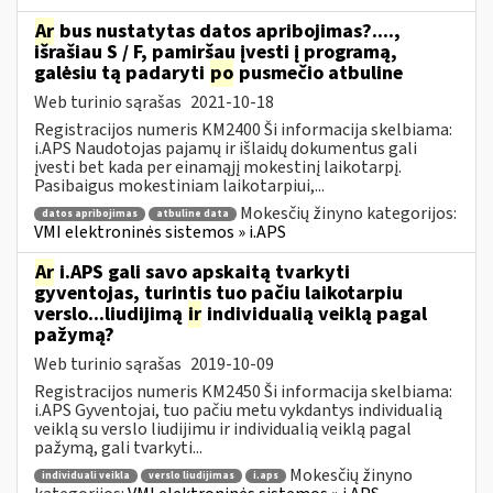
Ar
bus nustatytas datos apribojimas?....,
išrašiau S / F, pamiršau įvesti į programą,
galėsiu tą padaryti
po
pusmečio atbuline
Web turinio sąrašas
2021-10-18
Registracijos numeris KM2400 Ši informacija skelbiama:
i.APS Naudotojas pajamų ir išlaidų dokumentus gali
įvesti bet kada per einamąjį mokestinį laikotarpį.
Pasibaigus mokestiniam laikotarpiui,...
Mokesčių žinyno kategorijos:
datos apribojimas
atbuline data
VMI elektroninės sistemos » i.APS
Ar
i.APS gali savo apskaitą tvarkyti
gyventojas, turintis tuo pačiu laikotarpiu
verslo...liudijimą
ir
individualią veiklą pagal
pažymą?
Web turinio sąrašas
2019-10-09
Registracijos numeris KM2450 Ši informacija skelbiama:
i.APS Gyventojai, tuo pačiu metu vykdantys individualią
veiklą su verslo liudijimu ir individualią veiklą pagal
pažymą, gali tvarkyti...
Mokesčių žinyno
individuali veikla
verslo liudijimas
i.aps