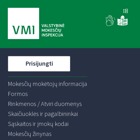
Prisijungti
Mokesčių mokėtojų informacija
Formos
Rinkmenos / Atviri duomenys
Skaičiuoklės ir pagalbininkai
Sąskaitos ir įmokų kodai
Mokesčių žinynas