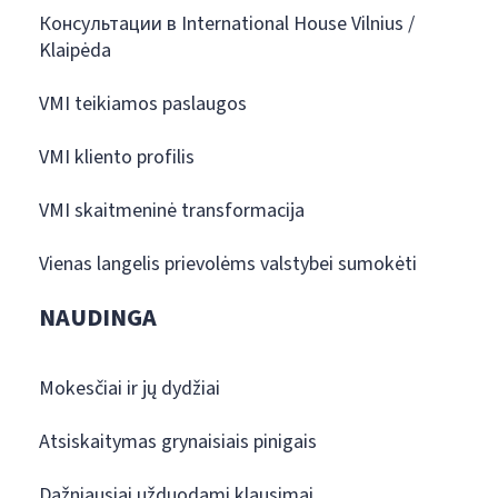
Консультации в International House Vilnius /
Klaipėda
VMI teikiamos paslaugos
VMI kliento profilis
VMI skaitmeninė transformacija
Vienas langelis prievolėms valstybei sumokėti
NAUDINGA
Mokesčiai ir jų dydžiai
Atsiskaitymas grynaisiais pinigais
Dažniausiai užduodami klausimai