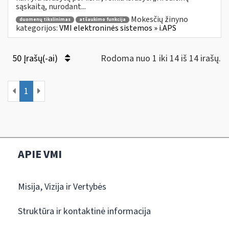
sąskaitą, nurodant...
Mokesčių žinyno
duomenų tikslinimas
atšaukimo funkcija
kategorijos:
VMI elektroninės sistemos » i.APS
50 Įrašų(-ai)
Rodoma nuo 1 iki 14 iš 14 irašų.
1
APIE VMI
Misija, Vizija ir Vertybės
Struktūra ir kontaktinė informacija