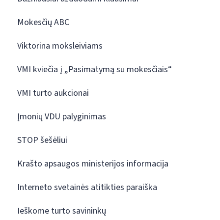
Mokesčių ABC
Viktorina moksleiviams
VMI kviečia į „Pasimatymą su mokesčiais“
VMI turto aukcionai
Įmonių VDU palyginimas
STOP šešėliui
Krašto apsaugos ministerijos informacija
Interneto svetainės atitikties paraiška
Ieškome turto savininkų