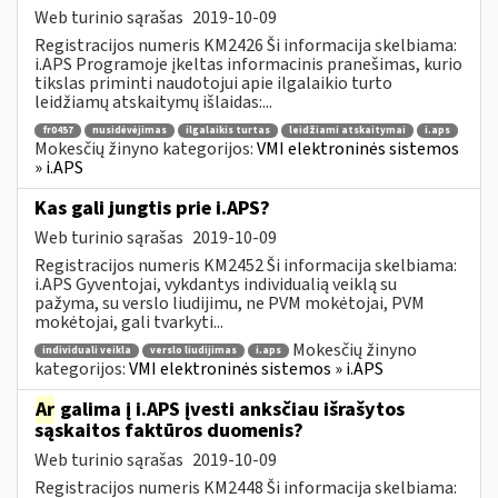
Web turinio sąrašas
2019-10-09
Registracijos numeris KM2426 Ši informacija skelbiama:
i.APS Programoje įkeltas informacinis pranešimas, kurio
tikslas priminti naudotojui apie ilgalaikio turto
leidžiamų atskaitymų išlaidas:...
fr0457
nusidėvėjimas
ilgalaikis turtas
leidžiami atskaitymai
i.aps
Mokesčių žinyno kategorijos:
VMI elektroninės sistemos
» i.APS
Kas gali jungtis prie i.APS?
Web turinio sąrašas
2019-10-09
Registracijos numeris KM2452 Ši informacija skelbiama:
i.APS Gyventojai, vykdantys individualią veiklą su
pažyma, su verslo liudijimu, ne PVM mokėtojai, PVM
mokėtojai, gali tvarkyti...
Mokesčių žinyno
individuali veikla
verslo liudijimas
i.aps
kategorijos:
VMI elektroninės sistemos » i.APS
Ar
galima į i.APS įvesti anksčiau išrašytos
sąskaitos faktūros duomenis?
Web turinio sąrašas
2019-10-09
Registracijos numeris KM2448 Ši informacija skelbiama: