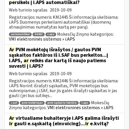
persikels į i.APS automatiškai?
Web turinio sąrašas
2019-10-09
Registracijos numeris KM2445 Ši informacija skelbiama:
i.APS Duomenys perkeliami automatiškai (duomenų
atnaujinimas numatytas kartą per parą).
Mokesčių žinyno kategorijos:
automatiškai
fr0457
i.aps
VMI elektroninės sistemos » i.APS
Ar
PVM mokėtojų išrašytos / gautos PVM
sąskaitos faktūros iš i.SAF bus perkeltos...į
i.APS,
ar
reikės dar kartą iš naujo patiems
suvesti į i.APS?
Web turinio sąrašas
2019-10-09
Registracijos numeris KM2446 Ši informacija skelbiama:
i.APS Norint išrašyti sąskaitas, PVM mokėtojas bus
nukreipiamas į i.SAF, kur jis galės išrašyti sąskaitas ir jas
gauti (jei bus sutikęs...
Mokesčių
i.saf
pvm mokėtojas
pvm sąskaita faktūra
i.aps
žinyno kategorijos:
VMI elektroninės sistemos » i.APS
Ar
virtualiame buhalteryje i.APS galima išrašyti
ir
gauti e.sąskaitą (eInvoicing)...
ir
e.kvitą?