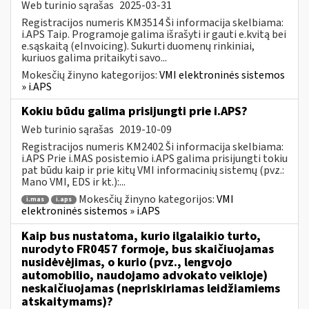
Web turinio sąrašas
2025-03-31
Registracijos numeris KM3514 Ši informacija skelbiama:
i.APS Taip. Programoje galima išrašyti ir gauti e.kvitą bei
e.sąskaitą (eInvoicing). Sukurti duomenų rinkiniai,
kuriuos galima pritaikyti savo...
Mokesčių žinyno kategorijos:
VMI elektroninės sistemos
» i.APS
Kokiu būdu galima prisijungti prie i.APS?
Web turinio sąrašas
2019-10-09
Registracijos numeris KM2402 Ši informacija skelbiama:
i.APS Prie i.MAS posistemio i.APS galima prisijungti tokiu
pat būdu kaip ir prie kitų VMI informacinių sistemų (pvz.:
Mano VMI, EDS ir kt.):...
Mokesčių žinyno kategorijos:
VMI
i.mas
i.aps
elektroninės sistemos » i.APS
Kaip bus nustatoma, kurio ilgalaikio turto,
nurodyto FR0457 formoje, bus skaičiuojamas
nusidėvėjimas, o kurio (pvz., lengvojo
automobilio, naudojamo advokato veikloje)
neskaičiuojamas (nepriskiriamas leidžiamiems
atskaitymams)?