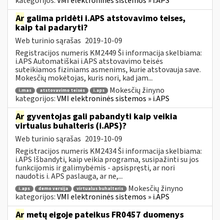
kategorijos:
VMI elektroninės sistemos » i.APS
Ar
galima pridėti i.APS atstovavimo teises,
kaip tai padaryti?
Web turinio sąrašas
2019-10-09
Registracijos numeris KM2449 Ši informacija skelbiama:
i.APS Automatiškai i.APS atstovavimo teisės
suteikiamos fiziniams asmenims, kurie atstovauja save.
Mokesčių mokėtojas, kuris nori, kad jam...
Mokesčių žinyno
i.mas
atstovavimo teisės
i.aps
kategorijos:
VMI elektroninės sistemos » i.APS
Ar
gyventojas gali pabandyti kaip veikia
virtualus buhalteris (i.APS)?
Web turinio sąrašas
2019-10-09
Registracijos numeris KM2434 Ši informacija skelbiama:
i.APS Išbandyti, kaip veikia programa, susipažinti su jos
funkcijomis ir galimybėmis - apsispręsti, ar nori
naudotis i. APS paslauga, ar ne,...
Mokesčių žinyno
i.aps
demo versija
virtualus buhalteris
kategorijos:
VMI elektroninės sistemos » i.APS
Ar
metų eigoje pateikus FR0457 duomenys