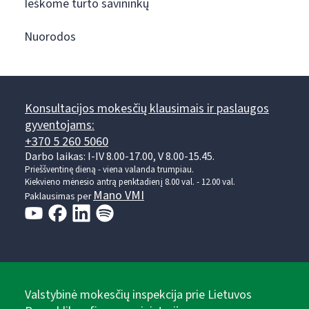
Ieškome turto savininkų
Nuorodos
Konsultacijos mokesčių klausimais ir paslaugos
gyventojams:
+370 5 260 5060
Darbo laikas: I-IV 8.00-17.00, V 8.00-15.45.
Prieššventinę dieną - viena valanda trumpiau.
Kiekvieno mėnesio antrą penktadienį 8.00 val. - 12.00 val.
Mano VMI
Paklausimas per
Valstybinė mokesčių inspekcija prie Lietuvos