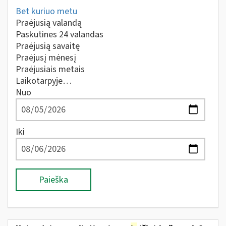
Bet kuriuo metu
Praėjusią valandą
Paskutines 24 valandas
Praėjusią savaitę
Praėjusį mėnesį
Praėjusiais metais
Laikotarpyje…
Nuo
Iki
Paieška