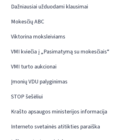
Dažniausiai užduodami klausimai
Mokesčių ABC
Viktorina moksleiviams
VMI kviečia į „Pasimatymą su mokesčiais“
VMI turto aukcionai
Įmonių VDU palyginimas
STOP šešėliui
Krašto apsaugos ministerijos informacija
Interneto svetainės atitikties paraiška