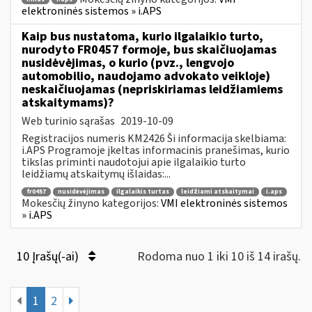
elektroninės sistemos » i.APS
Kaip bus nustatoma, kurio ilgalaikio turto,
nurodyto FR0457 formoje, bus skaičiuojamas
nusidėvėjimas, o kurio (pvz., lengvojo
automobilio, naudojamo advokato veikloje)
neskaičiuojamas (nepriskiriamas leidžiamiems
atskaitymams)?
Web turinio sąrašas
2019-10-09
Registracijos numeris KM2426 Ši informacija skelbiama:
i.APS Programoje įkeltas informacinis pranešimas, kurio
tikslas priminti naudotojui apie ilgalaikio turto
leidžiamų atskaitymų išlaidas:...
fr0457
nusidėvėjimas
ilgalaikis turtas
leidžiami atskaitymai
i.aps
Mokesčių žinyno kategorijos:
VMI elektroninės sistemos
» i.APS
10 Įrašų(-ai)
Rodoma nuo 1 iki 10 iš 14 irašų.
1
2