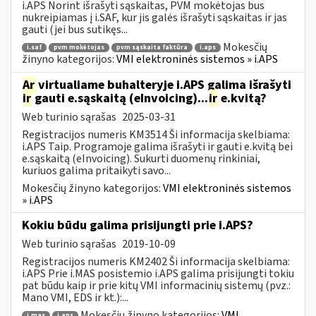
i.APS Norint išrašyti sąskaitas, PVM mokėtojas bus
nukreipiamas į i.SAF, kur jis galės išrašyti sąskaitas ir jas
gauti (jei bus sutikęs...
Mokesčių
i.saf
pvm mokėtojas
pvm sąskaita faktūra
i.aps
žinyno kategorijos:
VMI elektroninės sistemos » i.APS
Ar
virtualiame buhalteryje i.APS galima išrašyti
ir
gauti e.sąskaitą (eInvoicing)...
ir
e.kvitą?
Web turinio sąrašas
2025-03-31
Registracijos numeris KM3514 Ši informacija skelbiama:
i.APS Taip. Programoje galima išrašyti ir gauti e.kvitą bei
e.sąskaitą (eInvoicing). Sukurti duomenų rinkiniai,
kuriuos galima pritaikyti savo...
Mokesčių žinyno kategorijos:
VMI elektroninės sistemos
» i.APS
Kokiu būdu galima prisijungti prie i.APS?
Web turinio sąrašas
2019-10-09
Registracijos numeris KM2402 Ši informacija skelbiama:
i.APS Prie i.MAS posistemio i.APS galima prisijungti tokiu
pat būdu kaip ir prie kitų VMI informacinių sistemų (pvz.:
Mano VMI, EDS ir kt.):...
Mokesčių žinyno kategorijos:
VMI
i.mas
i.aps