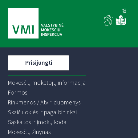
Prisijungti
Mokesčių mokėtojų informacija
Formos
Rinkmenos / Atviri duomenys
Skaičiuoklės ir pagalbininkai
Sąskaitos ir įmokų kodai
Mokesčių žinynas