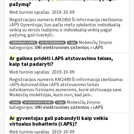
pažymą?
Web turinio sąrašas
2019-10-09
Registracijos numeris KM2450 Ši informacija skelbiama:
i.APS Gyventojai, tuo pačiu metu vykdantys individualią
veiklą su verslo liudijimu ir individualią veiklą pagal
pažymą, gali tvarkyti...
Mokesčių žinyno
individuali veikla
verslo liudijimas
i.aps
kategorijos:
VMI elektroninės sistemos » i.APS
Ar
galima pridėti i.APS atstovavimo teises,
kaip tai padaryti?
Web turinio sąrašas
2019-10-09
Registracijos numeris KM2449 Ši informacija skelbiama:
i.APS Automatiškai i.APS atstovavimo teisės
suteikiamos fiziniams asmenims, kurie atstovauja save.
Mokesčių mokėtojas, kuris nori, kad jam...
Mokesčių žinyno
i.mas
atstovavimo teisės
i.aps
kategorijos:
VMI elektroninės sistemos » i.APS
Ar
gyventojas gali pabandyti kaip veikia
virtualus buhalteris (i.APS)?
Web turinio sąrašas
2019-10-09