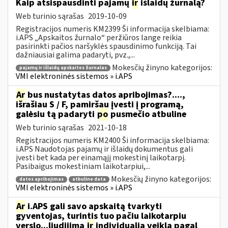
Kaip atsispausdinti pajamų
ir
išlaidų žurnalą?
Web turinio sąrašas
2019-10-09
Registracijos numeris KM2399 Ši informacija skelbiama:
i.APS „Apskaitos žurnalo“ peržiūros lange reikia
pasirinkti pačios naršyklės spausdinimo funkciją. Tai
dažniausiai galima padaryti, pvz.,...
Mokesčių žinyno kategorijos:
pajamų ir išlaidų apskaitos žurnalas
VMI elektroninės sistemos » i.APS
Ar
bus nustatytas datos apribojimas?....,
išrašiau S / F, pamiršau įvesti į programą,
galėsiu tą padaryti
po
pusmečio atbuline
Web turinio sąrašas
2021-10-18
Registracijos numeris KM2400 Ši informacija skelbiama:
i.APS Naudotojas pajamų ir išlaidų dokumentus gali
įvesti bet kada per einamąjį mokestinį laikotarpį.
Pasibaigus mokestiniam laikotarpiui,...
Mokesčių žinyno kategorijos:
datos apribojimas
atbuline data
VMI elektroninės sistemos » i.APS
Ar
i.APS gali savo apskaitą tvarkyti
gyventojas, turintis tuo pačiu laikotarpiu
verslo...liudijimą
ir
individualią veiklą pagal