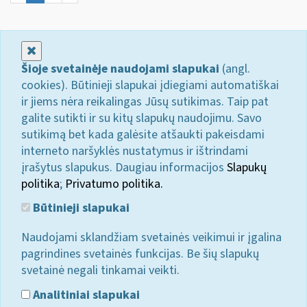
Uždaryti
Šioje svetainėje naudojami slapukai
(angl.
cookies). Būtinieji slapukai įdiegiami automatiškai
ir jiems nėra reikalingas Jūsų sutikimas. Taip pat
galite sutikti ir su kitų slapukų naudojimu. Savo
sutikimą bet kada galėsite atšaukti pakeisdami
interneto naršyklės nustatymus ir ištrindami
įrašytus slapukus. Daugiau informacijos
Slapukų
politika
;
Privatumo politika.
Būtinieji slapukai
Naudojami sklandžiam svetainės veikimui ir įgalina
pagrindines svetainės funkcijas. Be šių slapukų
svetainė negali tinkamai veikti.
Analitiniai slapukai