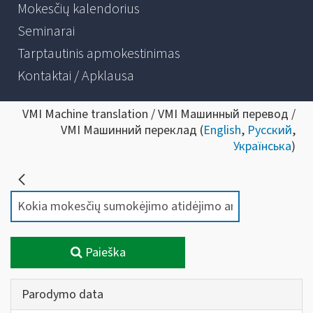
Mokesčių kalendorius
Seminarai
Tarptautinis apmokestinimas
Kontaktai / Apklausa
VMI Machine translation / VMI Машинный перевод /
VMI Машинний переклад (
English
,
Русский
,
Українська
)
Paieška
Parodymo data