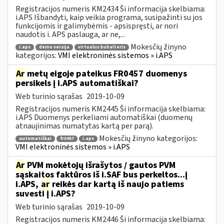
Registracijos numeris KM2434 Ši informacija skelbiama:
i.APS Išbandyti, kaip veikia programa, susipažinti su jos
funkcijomis ir galimybėmis - apsispręsti, ar nori
naudotis i. APS paslauga, ar ne,...
Mokesčių žinyno
i.aps
demo versija
virtualus buhalteris
kategorijos:
VMI elektroninės sistemos » i.APS
Ar
metų eigoje pateikus FR0457 duomenys
persikels į i.APS automatiškai?
Web turinio sąrašas
2019-10-09
Registracijos numeris KM2445 Ši informacija skelbiama:
i.APS Duomenys perkeliami automatiškai (duomenų
atnaujinimas numatytas kartą per parą).
Mokesčių žinyno kategorijos:
automatiškai
fr0457
i.aps
VMI elektroninės sistemos » i.APS
Ar
PVM mokėtojų išrašytos / gautos PVM
sąskaitos faktūros iš i.SAF bus perkeltos...į
i.APS,
ar
reikės dar kartą iš naujo patiems
suvesti į i.APS?
Web turinio sąrašas
2019-10-09
Registracijos numeris KM2446 Ši informacija skelbiama: