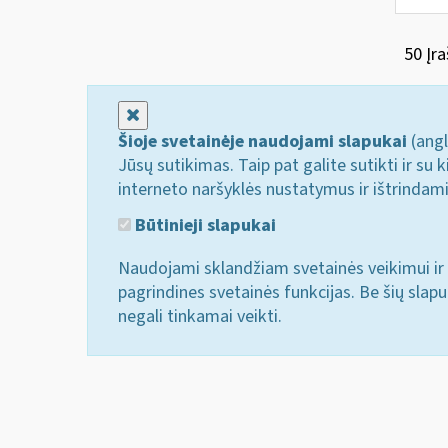
50 Įra
Uždaryti
Šioje svetainėje naudojami slapukai
(angl
Jūsų sutikimas. Taip pat galite sutikti ir s
interneto naršyklės nustatymus ir ištrindam
Būtinieji slapukai
Naudojami sklandžiam svetainės veikimui ir 
pagrindines svetainės funkcijas. Be šių slap
negali tinkamai veikti.