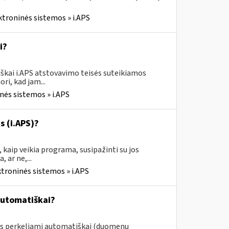
ktroninės sistemos » i.APS
i?
škai i.APS atstovavimo teisės suteikiamos
ri, kad jam...
nės sistemos » i.APS
s (i.APS)?
 kaip veikia programa, susipažinti su jos
 ar ne,...
ktroninės sistemos » i.APS
automatiškai?
ys perkeliami automatiškai (duomenų