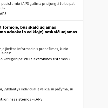
 posistemio i.APS galima prisijungti tokiu pat
:...
.APS
7 formoje, bus skaičiuojamas
jamo advokato veikloje) neskaičiuojamas
je įkeltas informacinis pranešimas, kurio
aidas:...
o kategorijos:
VMI elektroninės sistemos »
, vykdantys individualią veiklą su pažyma, su
ktroninės sistemos » i.APS