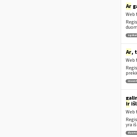
Ar
ga
Web t
Regis
duome
sąskai
Ar
, 
Web t
Regis
preki
invent
gali
ir
iš
Web t
Regis
yra i
duome