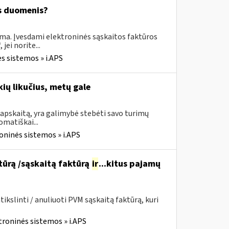
os duomenis?
ima. Įvesdami elektroninės sąskaitos faktūros
ei norite...
s sistemos » i.APS
ių likučius, metų gale
apskaitą, yra galimybė stebėti savo turimų
omatiškai...
oninės sistemos » i.APS
ktūrą /sąskaitą faktūrą
ir
...kitus pajamų
kslinti / anuliuoti PVM sąskaitą faktūrą, kuri
troninės sistemos » i.APS