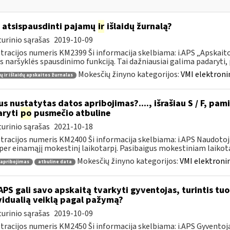
 atsispausdinti pajamų
ir
išlaidų žurnalą?
urinio sąrašas
2019-10-09
tracijos numeris KM2399 Ši informacija skelbiama: i.APS „Apskaitos
s naršyklės spausdinimo funkciją. Tai dažniausiai galima padaryti, pv
Mokesčių žinyno kategorijos:
VMI elektroni
 ir išlaidų apskaitos žurnalas
s nustatytas datos apribojimas?...., išrašiau S / F, pami
aryti
po
pusmečio atbuline
urinio sąrašas
2021-10-18
tracijos numeris KM2400 Ši informacija skelbiama: i.APS Naudotoja
per einamąjį mokestinį laikotarpį. Pasibaigus mokestiniam laikotar
Mokesčių žinyno kategorijos:
VMI elektronin
 apribojimas
atbuline data
APS gali savo apskaitą tvarkyti gyventojas, turintis tuo 
vidualią veiklą pagal pažymą?
urinio sąrašas
2019-10-09
tracijos numeris KM2450 Ši informacija skelbiama: i.APS Gyventojai