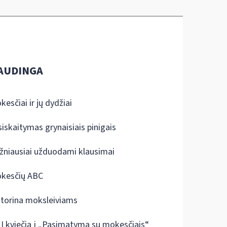
AUDINGA
kesčiai ir jų dydžiai
siskaitymas grynaisiais pinigais
žniausiai užduodami klausimai
kesčių ABC
ktorina moksleiviams
I kviečia į „Pasimatymą su mokesčiais“