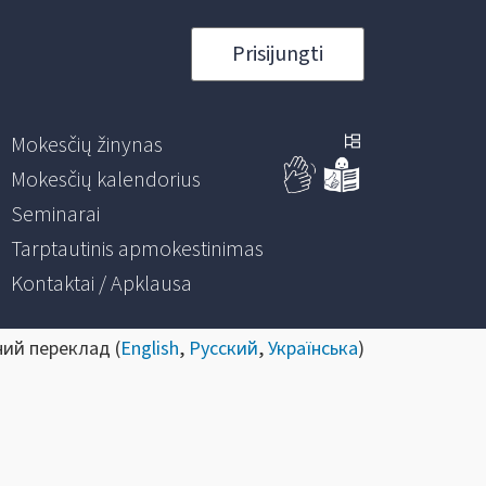
Prisijungti
Mokesčių žinynas
Mokesčių kalendorius
Seminarai
Tarptautinis apmokestinimas
Kontaktai / Apklausa
ний переклад (
English
,
Русский
,
Українська
)