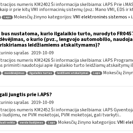
tracijos numeris KM2402 Ši informacija skelbiama: i.APS Prie i.MAS
kaip ir prie kitų VMI informacinių sistemų (pvz.: Mano VMI, EDS ir kt.)
Mokesčių žinyno kategorijos:
VMI elektroninės sistemos » i
i.aps
 bus nustatoma, kurio ilgalaikio turto, nurodyto FR045
dėvėjimas, o kurio (pvz., lengvojo automobilio, naudo
riskiriamas leidžiamiems atskaitymams)?
urinio sąrašas
2019-10-09
tracijos numeris KM2426 Ši informacija skelbiama: i.APS Programo
as priminti naudotojui apie ilgalaikio turto leidžiamų atskaitymų išl
Mokesčių žinyn
nusidėvėjimas
ilgalaikis turtas
leidžiami atskaitymai
i.aps
gali jungtis prie i.APS?
urinio sąrašas
2019-10-09
tracijos numeris KM2452 Ši informacija skelbiama: i.APS Gyventojai
o liudijimu, ne PVM mokėtojai, PVM mokėtojai, gali tvarkyti...
Mokesčių žinyno kategorijos:
VMI ele
duali veikla
verslo liudijimas
i.aps