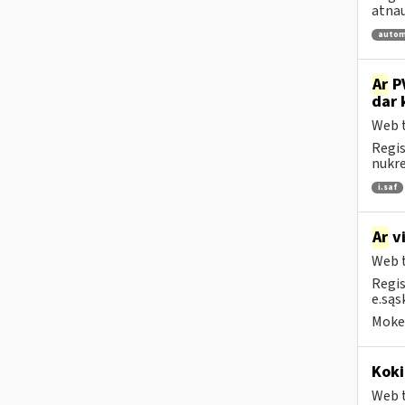
atnau
autom
Ar
PV
dar 
Web t
Regis
nukrei
i.saf
Ar
vi
Web t
Regis
e.sąs
Mokes
Koki
Web t