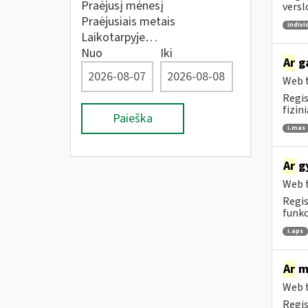
Praėjusį mėnesį
versl
Praėjusiais metais
indivi
Laikotarpyje…
Nuo
Iki
Ar
ga
Web t
Regis
fizin
Paieška
i.mas
Ar
gy
Web t
Regis
funkc
i.aps
Ar
me
Web t
Regis