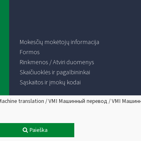
Mokesčių mokėtojų informacija
Formos
Rinkmenos / Atviri duomenys
Skaičiuoklės ir pagalbininkai
Sąskaitos ir įmokų kodai
Machine translation / VMI Машинный перевод / VMI Машин
Paieška