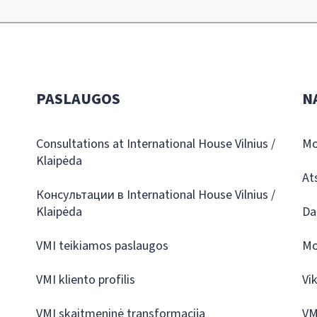
PASLAUGOS
N
Consultations at International House Vilnius /
Mo
Klaipėda
At
Консультации в International House Vilnius /
Klaipėda
Da
VMI teikiamos paslaugos
Mo
VMI kliento profilis
Vi
VMI skaitmeninė transformacija
VM