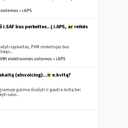
sistemos » i.APS
i.SAF bus perkeltos...į i.APS,
ar
reikės
rašyti sąskaitas, PVM mokėtojas bus
tikęs...
VMI elektroninės sistemos » i.APS
skaitą (eInvoicing)...
ir
e.kvitą?
amoje galima išrašyti ir gauti e.kvitą bei
yti savo...