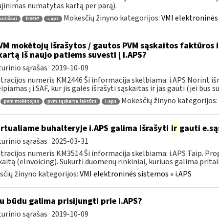
jinimas numatytas kartą per parą).
Mokesčių žinyno kategorijos:
VMI elektroninės 
atiškai
fr0457
i.aps
M mokėtojų išrašytos / gautos PVM sąskaitos faktūros iš 
kartą iš naujo patiems suvesti į i.APS?
urinio sąrašas
2019-10-09
tracijos numeris KM2446 Ši informacija skelbiama: i.APS Norint iš
piamas į i.SAF, kur jis galės išrašyti sąskaitas ir jas gauti (jei bus su
Mokesčių žinyno kategorijos:
pvm mokėtojas
pvm sąskaita faktūra
i.aps
rtualiame buhalteryje i.APS galima išrašyti
ir
gauti e.są
urinio sąrašas
2025-03-31
tracijos numeris KM3514 Ši informacija skelbiama: i.APS Taip. Progr
kaitą (eInvoicing). Sukurti duomenų rinkiniai, kuriuos galima pritaik
čių žinyno kategorijos:
VMI elektroninės sistemos » i.APS
u būdu galima prisijungti prie i.APS?
urinio sąrašas
2019-10-09