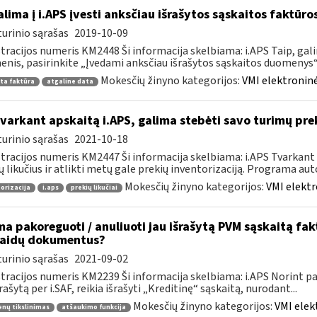
lima į i.APS įvesti anksčiau išrašytos sąskaitos faktūr
urinio sąrašas
2019-10-09
tracijos numeris KM2448 Ši informacija skelbiama: i.APS Taip, gal
nis, pasirinkite „Įvedami anksčiau išrašytos sąskaitos duomenys“, j
Mokesčių žinyno kategorijos:
VMI elektroninė
ta faktūra
atgaline data
tvarkant apskaitą i.APS, galima stebėti savo turimų prek
urinio sąrašas
2021-10-18
tracijos numeris KM2447 Ši informacija skelbiama: i.APS Tvarkant 
ų likučius ir atlikti metų gale prekių inventorizaciją. Programa aut
Mokesčių žinyno kategorijos:
VMI elektr
orizacija
i.aps
prekių likučiai
ma pakoreguoti / anuliuoti jau išrašytą PVM sąskaitą fa
laidų dokumentus?
urinio sąrašas
2021-09-02
tracijos numeris KM2239 Ši informacija skelbiama: i.APS Norint pati
šrašytą per i.SAF, reikia išrašyti „Kreditinę“ sąskaitą, nurodant...
Mokesčių žinyno kategorijos:
VMI elek
nų tikslinimas
atšaukimo funkcija