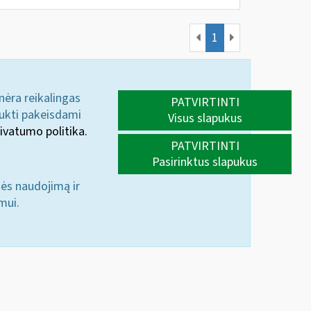
1
 nėra reikalingas
PATVIRTINTI
aukti pakeisdami
Visus slapukus
ivatumo politika.
PATVIRTINTI
Pasirinktus slapukus
nės naudojimą ir
mui.