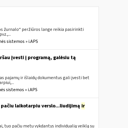
 žurnalo“ peržiūros lange reikia pasirinkti
z.,...
nės sistemos » i.APS
ršau įvesti į programą, galėsiu tą
s pajamų ir išlaidų dokumentus gali įvesti bet
piui,...
ės sistemos » i.APS
pačiu laikotarpiu verslo...liudijimą
ir
, tuo pačiu metu vykdantys individualią veiklą su