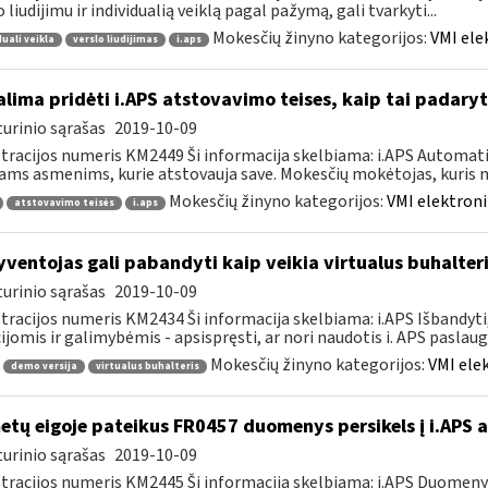
o liudijimu ir individualią veiklą pagal pažymą, gali tvarkyti...
Mokesčių žinyno kategorijos:
VMI ele
duali veikla
verslo liudijimas
i.aps
lima pridėti i.APS atstovavimo teises, kaip tai padaryt
urinio sąrašas
2019-10-09
tracijos numeris KM2449 Ši informacija skelbiama: i.APS Automati
iams asmenims, kurie atstovauja save. Mokesčių mokėtojas, kuris no
Mokesčių žinyno kategorijos:
VMI elektroni
atstovavimo teisės
i.aps
ventojas gali pabandyti kaip veikia virtualus buhalteri
urinio sąrašas
2019-10-09
tracijos numeris KM2434 Ši informacija skelbiama: i.APS Išbandyti,
ijomis ir galimybėmis - apsispręsti, ar nori naudotis i. APS paslauga,
Mokesčių žinyno kategorijos:
VMI ele
demo versija
virtualus buhalteris
tų eigoje pateikus FR0457 duomenys persikels į i.APS 
urinio sąrašas
2019-10-09
tracijos numeris KM2445 Ši informacija skelbiama: i.APS Duomen