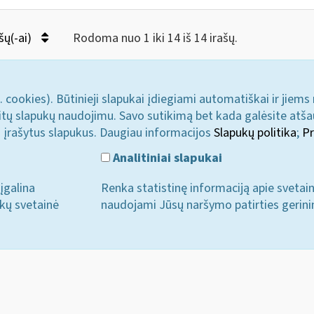
šų(-ai)
Rodoma nuo 1 iki 14 iš 14 irašų.
. cookies). Būtinieji slapukai įdiegiami automatiškai ir jiems
u kitų slapukų naudojimu. Savo sutikimą bet kada galėsite atš
i įrašytus slapukus. Daugiau informacijos
Slapukų politika
;
Pr
Analitiniai slapukai
įgalina
Renka statistinę informaciją apie svetai
ukų svetainė
naudojami Jūsų naršymo patirties gerini