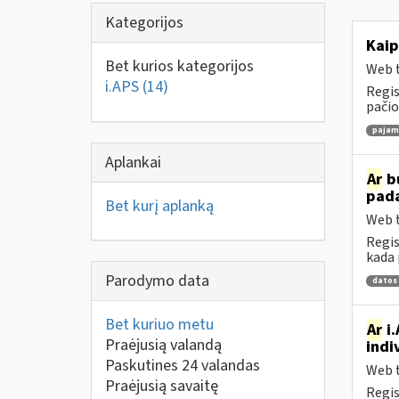
Kategorijos
Kaip
Bet kurios kategorijos
Web t
i.APS
(14)
Regis
pačio
pajamų
Aplankai
Ar
bu
pad
Bet kurį aplanką
Web t
Regis
kada 
Parodymo data
datos
Bet kuriuo metu
Ar
i.
Praėjusią valandą
indi
Paskutines 24 valandas
Web t
Praėjusią savaitę
Regis