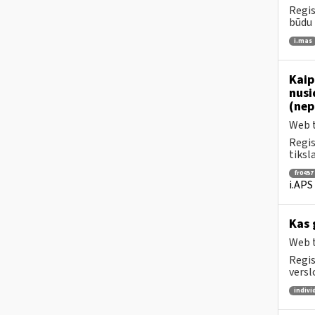
Regis
būdu 
i.mas
Kaip
nusi
(nep
Web t
Regis
tiksl
fr0457
i.APS
Kas 
Web t
Regis
versl
indivi