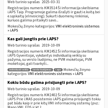
Web turinio sąrašas
2025-03-31
Registracijos numeris KM3514 Ši informacija skelbiama:
i.APS Taip. Programoje galima išrašyti ir gauti e.kvitą bei
e.sąskaitą (eInvoicing). Sukurti duomenų rinkiniai,
kuriuos galima pritaikyti savo...
Mokesčių žinyno kategorijos:
VMI elektroninės sistemos
» i.APS
Kas gali jungtis prie i.APS?
Web turinio sąrašas
2019-10-09
Registracijos numeris KM2452 Ši informacija skelbiama:
i.APS Gyventojai, vykdantys individualią veiklą su
pažyma, su verslo liudijimu, ne PVM mokėtojai, PVM
mokėtojai, gali tvarkyti...
Mokesčių žinyno
individuali veikla
verslo liudijimas
i.aps
kategorijos:
VMI elektroninės sistemos » i.APS
Kokiu būdu galima prisijungti prie i.APS?
Web turinio sąrašas
2019-10-09
Registracijos numeris KM2402 Ši informacija skelbiama:
i.APS Prie i.MAS posistemio i.APS galima prisijungti tokiu
pat būdu kaip ir prie kitų VMI informacinių sistemų (pvz.:
Mano VMI, EDS ir kt.):...