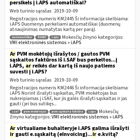
persikels į i.APS automatiškai?
Web turinio sąrašas
2019-10-09
Registracijos numeris KM2445 Ši informacija skelbiama:
i.APS Duomenys perkeliami automatiškai (duomenų
atnaujinimas numatytas kartą per parą).
Mokesčių žinyno kategorijos:
automatiškai
fr0457
i.aps
VMI elektroninės sistemos » i.APS
Ar
PVM mokėtojų išrašytos / gautos PVM
sąskaitos faktūros iš i.SAF bus perkeltos...į
i.APS,
ar
reikės dar kartą iš naujo patiems
suvesti į i.APS?
Web turinio sąrašas
2019-10-09
Registracijos numeris KM2446 Ši informacija skelbiama:
i.APS Norint išrašyti sąskaitas, PVM mokėtojas bus
nukreipiamas į i.SAF, kur jis galės išrašyti sąskaitas ir jas
gauti (jei bus sutikęs...
Mokesčių
i.saf
pvm mokėtojas
pvm sąskaita faktūra
i.aps
žinyno kategorijos:
VMI elektroninės sistemos » i.APS
Ar
virtualiame buhalteryje i.APS galima išrašyti
ir
gauti e.sąskaitą (eInvoicing)...
ir
e.kvitą?