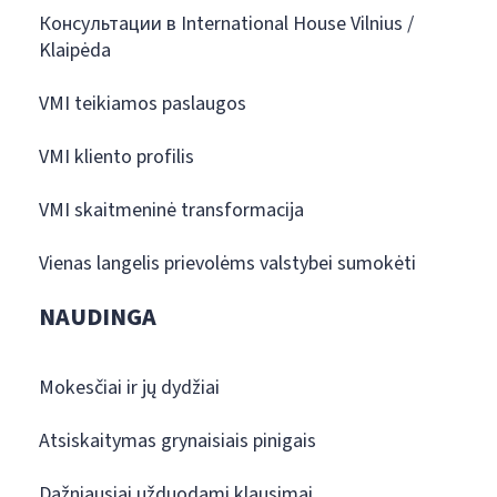
Консультации в International House Vilnius /
Klaipėda
VMI teikiamos paslaugos
VMI kliento profilis
VMI skaitmeninė transformacija
Vienas langelis prievolėms valstybei sumokėti
NAUDINGA
Mokesčiai ir jų dydžiai
Atsiskaitymas grynaisiais pinigais
Dažniausiai užduodami klausimai