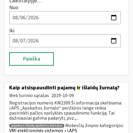
Laikotarpyje…
Nuo
Iki
Paieška
Kaip atsispausdinti pajamų
ir
išlaidų žurnalą?
Web turinio sąrašas
2019-10-09
Registracijos numeris KM2399 Ši informacija skelbiama:
i.APS „Apskaitos žurnalo“ peržiūros lange reikia
pasirinkti pačios naršyklės spausdinimo funkciją. Tai
dažniausiai galima padaryti, pvz.,...
Mokesčių žinyno kategorijos:
pajamų ir išlaidų apskaitos žurnalas
VMI elektroninės sistemos » i.APS