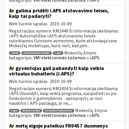
kategorijos:
VMI elektroninės sistemos » i.APS
Ar
galima pridėti i.APS atstovavimo teises,
kaip tai padaryti?
Web turinio sąrašas
2019-10-09
Registracijos numeris KM2449 Ši informacija skelbiama:
i.APS Automatiškai i.APS atstovavimo teisės
suteikiamos fiziniams asmenims, kurie atstovauja save.
Mokesčių mokėtojas, kuris nori, kad jam...
Mokesčių žinyno
i.mas
atstovavimo teisės
i.aps
kategorijos:
VMI elektroninės sistemos » i.APS
Ar
gyventojas gali pabandyti kaip veikia
virtualus buhalteris (i.APS)?
Web turinio sąrašas
2019-10-09
Registracijos numeris KM2434 Ši informacija skelbiama:
i.APS Išbandyti, kaip veikia programa, susipažinti su jos
funkcijomis ir galimybėmis - apsispręsti, ar nori
naudotis i. APS paslauga, ar ne,...
Mokesčių žinyno
i.aps
demo versija
virtualus buhalteris
kategorijos:
VMI elektroninės sistemos » i.APS
Ar
metų eigoje pateikus FR0457 duomenys