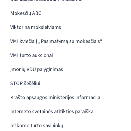
Mokesčių ABC
Viktorina moksleiviams
VMI kviečia į „Pasimatymą su mokesčiais“
VMI turto aukcionai
Įmonių VDU palyginimas
STOP šešėliui
Krašto apsaugos ministerijos informacija
Interneto svetainės atitikties paraiška
Ieškome turto savininkų