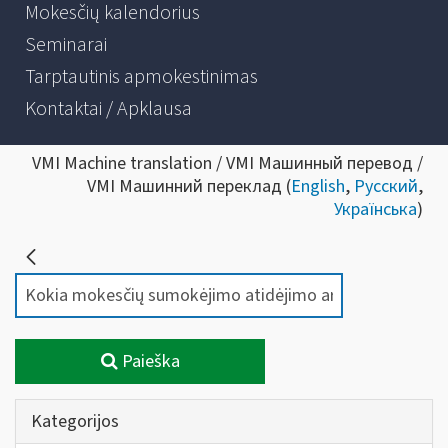
Mokesčių kalendorius
Seminarai
Tarptautinis apmokestinimas
Kontaktai / Apklausa
VMI Machine translation / VMI Машинный перевод /
VMI Машинний переклад (
English
,
Русский
,
Українська
)
Paieška
Kategorijos