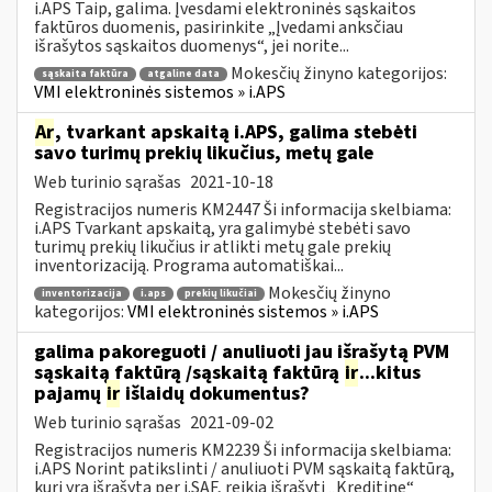
i.APS Taip, galima. Įvesdami elektroninės sąskaitos
faktūros duomenis, pasirinkite „Įvedami anksčiau
išrašytos sąskaitos duomenys“, jei norite...
Mokesčių žinyno kategorijos:
sąskaita faktūra
atgaline data
VMI elektroninės sistemos » i.APS
Ar
, tvarkant apskaitą i.APS, galima stebėti
savo turimų prekių likučius, metų gale
Web turinio sąrašas
2021-10-18
Registracijos numeris KM2447 Ši informacija skelbiama:
i.APS Tvarkant apskaitą, yra galimybė stebėti savo
turimų prekių likučius ir atlikti metų gale prekių
inventorizaciją. Programa automatiškai...
Mokesčių žinyno
inventorizacija
i.aps
prekių likučiai
kategorijos:
VMI elektroninės sistemos » i.APS
galima pakoreguoti / anuliuoti jau išrašytą PVM
sąskaitą faktūrą /sąskaitą faktūrą
ir
...kitus
pajamų
ir
išlaidų dokumentus?
Web turinio sąrašas
2021-09-02
Registracijos numeris KM2239 Ši informacija skelbiama:
i.APS Norint patikslinti / anuliuoti PVM sąskaitą faktūrą,
kuri yra išrašytą per i.SAF, reikia išrašyti „Kreditinę“