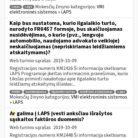
Mokesčių žinyno kategorijos:
VMI
i.mas
i.aps
elektroninės sistemos » i.APS
Kaip bus nustatoma, kurio ilgalaikio turto,
nurodyto FR0457 formoje, bus skaičiuojamas
nusidėvėjimas, o kurio (pvz., lengvojo
automobilio, naudojamo advokato veikloje)
neskaičiuojamas (nepriskiriamas leidžiamiems
atskaitymams)?
Web turinio sąrašas
2019-10-09
Registracijos numeris KM2426 Ši informacija skelbiama:
i.APS Programoje įkeltas informacinis pranešimas, kurio
tikslas priminti naudotojui apie ilgalaikio turto
leidžiamų atskaitymų išlaidas:...
fr0457
nusidėvėjimas
ilgalaikis turtas
leidžiami atskaitymai
i.aps
Mokesčių žinyno kategorijos:
VMI elektroninės sistemos
» i.APS
Ar
galima į i.APS įvesti anksčiau išrašytos
sąskaitos faktūros duomenis?
Web turinio sąrašas
2019-10-09
Registracijos numeris KM2448 Ši informacija skelbiama: