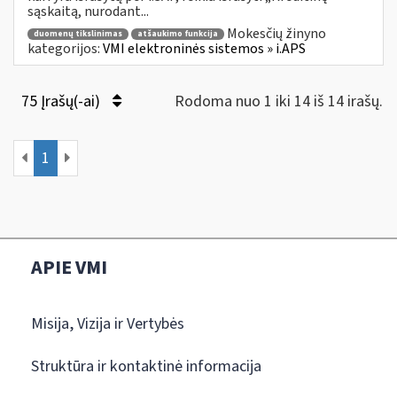
sąskaitą, nurodant...
Mokesčių žinyno
duomenų tikslinimas
atšaukimo funkcija
kategorijos:
VMI elektroninės sistemos » i.APS
75 Įrašų(-ai)
Rodoma nuo 1 iki 14 iš 14 irašų.
1
APIE VMI
Misija, Vizija ir Vertybės
Struktūra ir kontaktinė informacija