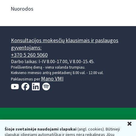
Nuorodos
Konsultacijos mokesčių klausimais ir paslaugos
gyventojams:
+370 5 260 5060
Darbo laikas: I-IV 8.00-17.00, V 8.00-15.45.
Prieššventinę dieną - viena valanda trumpiau.
Kiekvieno mėnesio antrą penktadienį 8.00 val. - 12.00 val.
Mano VMI
Paklausimas per
Valstybinė mokesčių inspekcija prie Lietuvos
U
Respublikos finansų ministerijos
Šioje svetainėje naudojami slapukai
(angl. cookies). Būtinieji
slapukai įdiegiami automatiškai ir jiems nėra reikalingas Jūsų