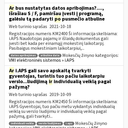
Ar
bus nustatytas datos apribojimas?....,
išrašiau S / F, pamiršau įvesti į programą,
galėsiu tą padaryti
po
pusmečio atbuline
Web turinio sąrašas
2021-10-18
Registracijos numeris KM2400 Ši informacija skelbiama:
i.APS Naudotojas pajamų ir išlaidų dokumentus gali
įvesti bet kada per einamąjį mokestinį laikotarpį.
Pasibaigus mokestiniam laikotarpiui,...
Mokesčių žinyno kategorijos:
datos apribojimas
atbuline data
VMI elektroninės sistemos » i.APS
Ar
i.APS gali savo apskaitą tvarkyti
gyventojas, turintis tuo pačiu laikotarpiu
verslo...liudijimą
ir
individualią veiklą pagal
pažymą?
Web turinio sąrašas
2019-10-09
Registracijos numeris KM2450 Ši informacija skelbiama:
i.APS Gyventojai, tuo pačiu metu vykdantys individualią
veiklą su verslo liudijimu ir individualią veiklą pagal
pažymą, gali tvarkyti...
Mokesčių žinyno
individuali veikla
verslo liudijimas
i.aps