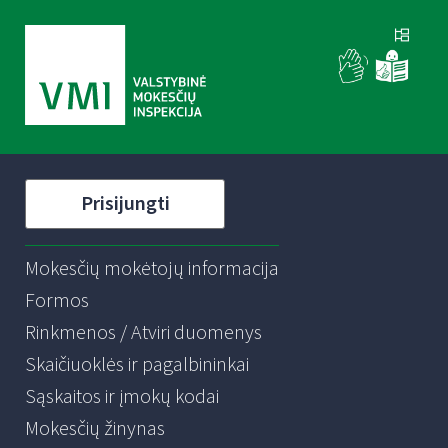
Prisijungti
Mokesčių mokėtojų informacija
Formos
Rinkmenos / Atviri duomenys
Skaičiuoklės ir pagalbininkai
Sąskaitos ir įmokų kodai
Mokesčių žinynas