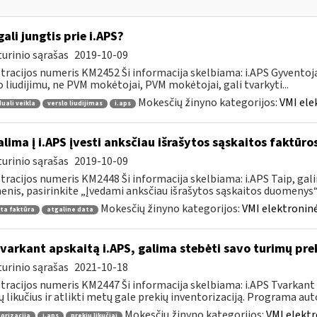
gali jungtis prie i.APS?
urinio sąrašas
2019-10-09
tracijos numeris KM2452 Ši informacija skelbiama: i.APS Gyventojai
o liudijimu, ne PVM mokėtojai, PVM mokėtojai, gali tvarkyti...
Mokesčių žinyno kategorijos:
VMI ele
duali veikla
verslo liudijimas
i.aps
lima į i.APS įvesti anksčiau išrašytos sąskaitos faktūr
urinio sąrašas
2019-10-09
tracijos numeris KM2448 Ši informacija skelbiama: i.APS Taip, gal
nis, pasirinkite „Įvedami anksčiau išrašytos sąskaitos duomenys“, j
Mokesčių žinyno kategorijos:
VMI elektroninė
ta faktūra
atgaline data
tvarkant apskaitą i.APS, galima stebėti savo turimų prek
urinio sąrašas
2021-10-18
tracijos numeris KM2447 Ši informacija skelbiama: i.APS Tvarkant 
ų likučius ir atlikti metų gale prekių inventorizaciją. Programa aut
Mokesčių žinyno kategorijos:
VMI elektr
orizacija
i.aps
prekių likučiai