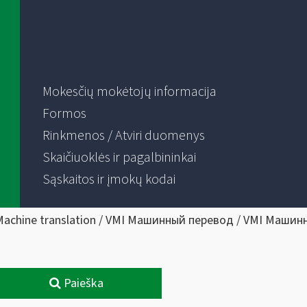
Mokesčių mokėtojų informacija
Formos
Rinkmenos / Atviri duomenys
Skaičiuoklės ir pagalbininkai
Sąskaitos ir įmokų kodai
Machine translation / VMI Машинный перевод / VMI Машин
Paieška