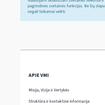
Naudojami sklandžiam svetainės veikimui ir 
pagrindines svetainės funkcijas. Be šių slap
negali tinkamai veikti.
APIE VMI
Misija, Vizija ir Vertybės
Struktūra ir kontaktinė informacija