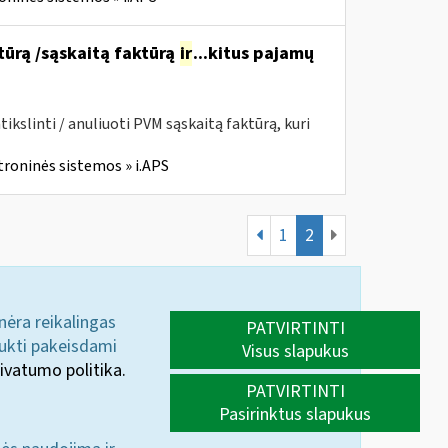
ktūrą /sąskaitą faktūrą
ir
...kitus pajamų
kslinti / anuliuoti PVM sąskaitą faktūrą, kuri
troninės sistemos » i.APS
1
2
 nėra reikalingas
PATVIRTINTI
aukti pakeisdami
Visus slapukus
ivatumo politika.
PATVIRTINTI
Pasirinktus slapukus