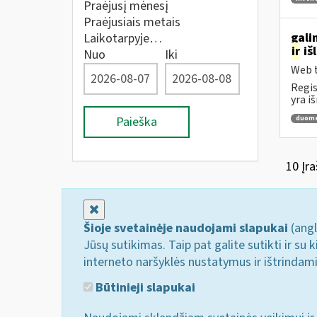
Praėjusį mėnesį
Praėjusiais metais
gali
Laikotarpyje…
ir
iš
Nuo
Iki
Web t
Regis
yra i
Paieška
duome
10 Įra
Uždaryti
Šioje svetainėje naudojami slapukai
(angl
Jūsų sutikimas. Taip pat galite sutikti ir s
interneto naršyklės nustatymus ir ištrindam
Būtinieji slapukai