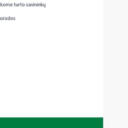
škome turto savininkų
orodos