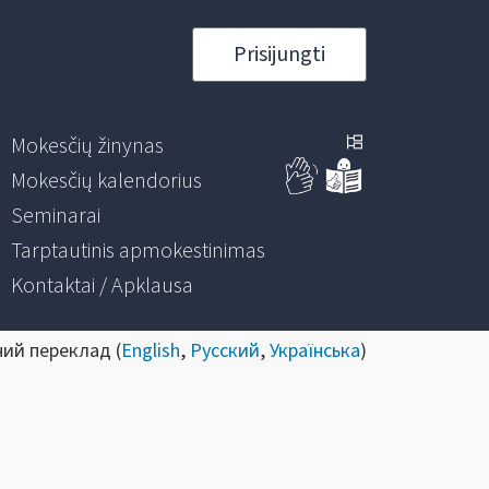
Prisijungti
Mokesčių žinynas
Mokesčių kalendorius
Seminarai
Tarptautinis apmokestinimas
Kontaktai / Apklausa
ний переклад (
English
,
Русский
,
Українська
)