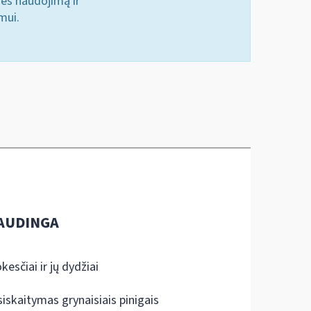
nės naudojimą ir
mui.
AUDINGA
kesčiai ir jų dydžiai
siskaitymas grynaisiais pinigais