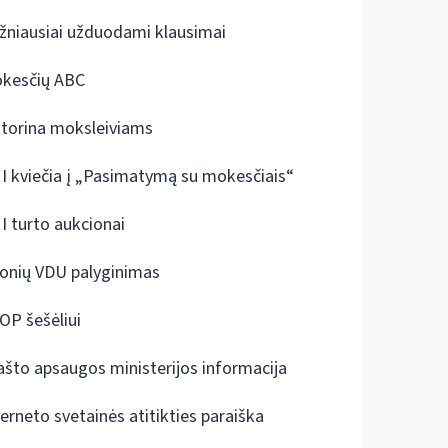
žniausiai užduodami klausimai
kesčių ABC
ktorina moksleiviams
I kviečia į „Pasimatymą su mokesčiais“
I turto aukcionai
onių VDU palyginimas
OP šešėliui
ašto apsaugos ministerijos informacija
terneto svetainės atitikties paraiška