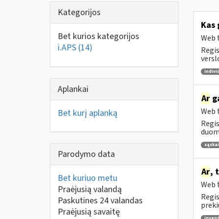
Kategorijos
Kas 
Bet kurios kategorijos
Web t
i.APS
(14)
Regis
versl
indivi
Aplankai
Ar
ga
Web t
Bet kurį aplanką
Regis
duome
sąskai
Parodymo data
Ar
, 
Bet kuriuo metu
Web t
Praėjusią valandą
Regis
Paskutines 24 valandas
preki
Praėjusią savaitę
invent