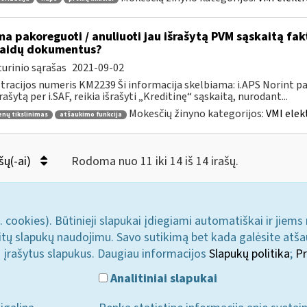
ma pakoreguoti / anuliuoti jau išrašytą PVM sąskaitą fa
laidų dokumentus?
urinio sąrašas
2021-09-02
tracijos numeris KM2239 Ši informacija skelbiama: i.APS Norint pati
šrašytą per i.SAF, reikia išrašyti „Kreditinę“ sąskaitą, nurodant...
Mokesčių žinyno kategorijos:
VMI elek
nų tikslinimas
atšaukimo funkcija
šų(-ai)
Rodoma nuo 11 iki 14 iš 14 irašų.
. cookies). Būtinieji slapukai įdiegiami automatiškai ir jiems
u kitų slapukų naudojimu. Savo sutikimą bet kada galėsite atš
i įrašytus slapukus. Daugiau informacijos
Slapukų politika
;
Pr
Analitiniai slapukai