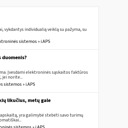
, vykdantys individualią veiklą su pažyma, su
ktroninės sistemos » i.APS
os duomenis?
ima. Įvesdami elektroninės sąskaitos faktūros
ei norite...
s sistemos » i.APS
ių likučius, metų gale
apskaitą, yra galimybė stebėti savo turimų
omatiškai...
oninės sistemos » i.APS