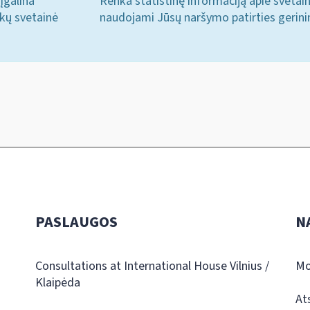
įgalina
Renka statistinę informaciją apie svetai
ukų svetainė
naudojami Jūsų naršymo patirties gerini
PASLAUGOS
N
Consultations at International House Vilnius /
Mo
Klaipėda
At