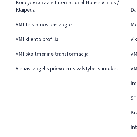
Консультации в International House Vilnius /
Klaipėda
Da
VMI teikiamos paslaugos
Mo
VMI kliento profilis
Vi
VMI skaitmeninė transformacija
VM
Vienas langelis prievolėms valstybei sumokėti
VM
Įm
ST
Kr
In