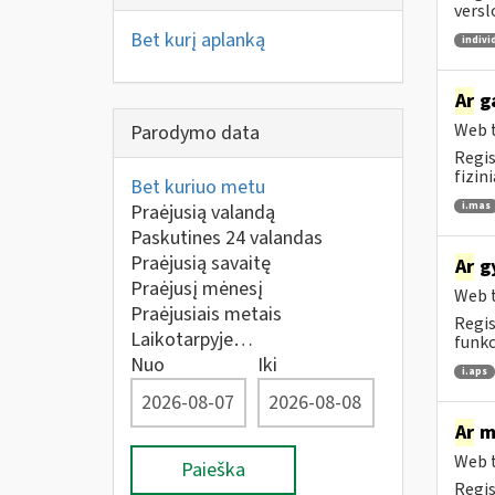
versl
Bet kurį aplanką
indivi
Ar
ga
Web t
Parodymo data
Regis
fizin
Bet kuriuo metu
i.mas
Praėjusią valandą
Paskutines 24 valandas
Praėjusią savaitę
Ar
gy
Praėjusį mėnesį
Web t
Praėjusiais metais
Regis
Laikotarpyje…
funkc
Nuo
Iki
i.aps
Ar
me
Web t
Paieška
Regis