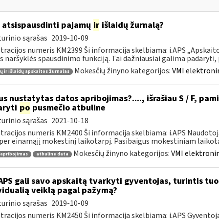
 atsispausdinti pajamų
ir
išlaidų žurnalą?
urinio sąrašas
2019-10-09
tracijos numeris KM2399 Ši informacija skelbiama: i.APS „Apskaitos
s naršyklės spausdinimo funkciją. Tai dažniausiai galima padaryti, pv
Mokesčių žinyno kategorijos:
VMI elektroni
 ir išlaidų apskaitos žurnalas
s nustatytas datos apribojimas?...., išrašiau S / F, pami
aryti
po
pusmečio atbuline
urinio sąrašas
2021-10-18
tracijos numeris KM2400 Ši informacija skelbiama: i.APS Naudotoja
per einamąjį mokestinį laikotarpį. Pasibaigus mokestiniam laikotar
Mokesčių žinyno kategorijos:
VMI elektronin
 apribojimas
atbuline data
APS gali savo apskaitą tvarkyti gyventojas, turintis tuo 
vidualią veiklą pagal pažymą?
urinio sąrašas
2019-10-09
tracijos numeris KM2450 Ši informacija skelbiama: i.APS Gyventojai