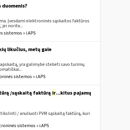
os duomenis?
ima. Įvesdami elektroninės sąskaitos faktūros
ei norite...
s sistemos » i.APS
ių likučius, metų gale
apskaitą, yra galimybė stebėti savo turimų
omatiškai...
oninės sistemos » i.APS
ktūrą /sąskaitą faktūrą
ir
...kitus pajamų
kslinti / anuliuoti PVM sąskaitą faktūrą, kuri
troninės sistemos » i.APS