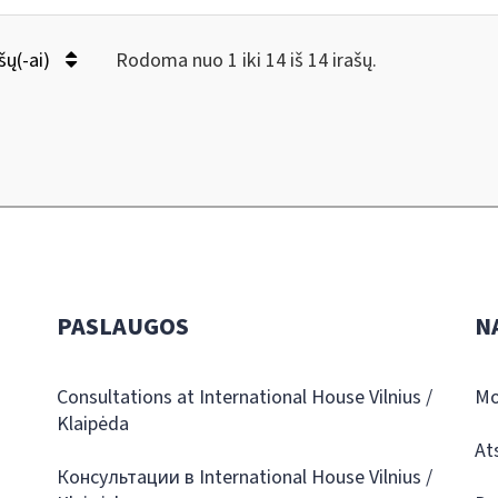
šų(-ai)
Rodoma nuo 1 iki 14 iš 14 irašų.
PASLAUGOS
N
Consultations at International House Vilnius /
Mo
Klaipėda
At
Консультации в International House Vilnius /