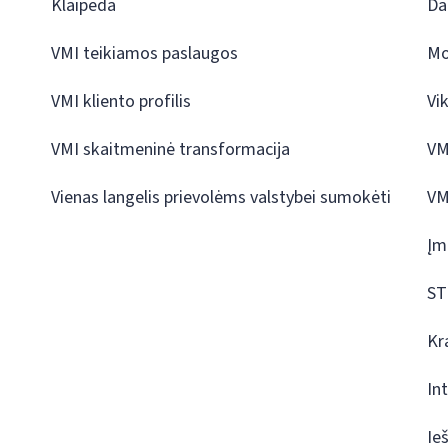
Klaipėda
Da
VMI teikiamos paslaugos
Mo
VMI kliento profilis
Vi
VMI skaitmeninė transformacija
VM
Vienas langelis prievolėms valstybei sumokėti
VM
Įm
ST
Kr
In
Ie