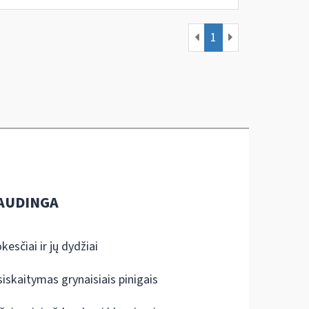
1
AUDINGA
kesčiai ir jų dydžiai
siskaitymas grynaisiais pinigais