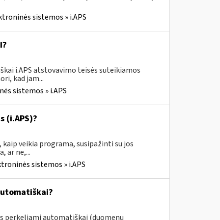
ktroninės sistemos » i.APS
i?
škai i.APS atstovavimo teisės suteikiamos
ri, kad jam...
nės sistemos » i.APS
s (i.APS)?
 kaip veikia programa, susipažinti su jos
 ar ne,...
ktroninės sistemos » i.APS
automatiškai?
ys perkeliami automatiškai (duomenų