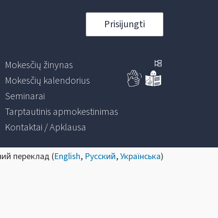
Prisijungti
Mokesčių žinynas
Mokesčių kalendorius
Seminarai
Tarptautinis apmokestinimas
Kontaktai / Apklausa
ний переклад (
English
,
Русский
,
Українська
)