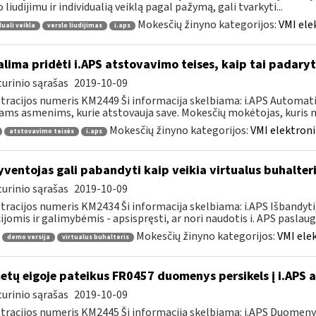
o liudijimu ir individualią veiklą pagal pažymą, gali tvarkyti...
Mokesčių žinyno kategorijos:
VMI ele
duali veikla
verslo liudijimas
i.aps
lima pridėti i.APS atstovavimo teises, kaip tai padaryt
urinio sąrašas
2019-10-09
tracijos numeris KM2449 Ši informacija skelbiama: i.APS Automati
iams asmenims, kurie atstovauja save. Mokesčių mokėtojas, kuris no
Mokesčių žinyno kategorijos:
VMI elektroni
atstovavimo teisės
i.aps
ventojas gali pabandyti kaip veikia virtualus buhalteri
urinio sąrašas
2019-10-09
tracijos numeris KM2434 Ši informacija skelbiama: i.APS Išbandyti,
ijomis ir galimybėmis - apsispręsti, ar nori naudotis i. APS paslauga,
Mokesčių žinyno kategorijos:
VMI ele
demo versija
virtualus buhalteris
tų eigoje pateikus FR0457 duomenys persikels į i.APS 
urinio sąrašas
2019-10-09
tracijos numeris KM2445 Ši informacija skelbiama: i.APS Duomen