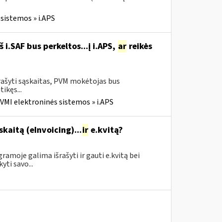
sistemos » i.APS
i.SAF bus perkeltos...į i.APS,
ar
reikės
rašyti sąskaitas, PVM mokėtojas bus
tikęs...
VMI elektroninės sistemos » i.APS
skaitą (eInvoicing)...
ir
e.kvitą?
amoje galima išrašyti ir gauti e.kvitą bei
yti savo...