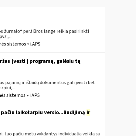
 žurnalo“ peržiūros lange reikia pasirinkti
z.,...
nės sistemos » i.APS
ršau įvesti į programą, galėsiu tą
s pajamų ir išlaidų dokumentus gali įvesti bet
piui,...
ės sistemos » i.APS
pačiu laikotarpiu verslo...liudijimą
ir
, tuo pačiu metu vykdantys individualią veiklą su