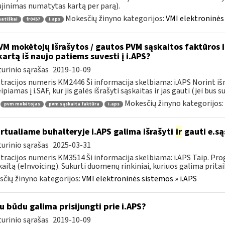
jinimas numatytas kartą per parą).
Mokesčių žinyno kategorijos:
VMI elektroninės 
atiškai
fr0457
i.aps
M mokėtojų išrašytos / gautos PVM sąskaitos faktūros iš 
kartą iš naujo patiems suvesti į i.APS?
urinio sąrašas
2019-10-09
tracijos numeris KM2446 Ši informacija skelbiama: i.APS Norint iš
piamas į i.SAF, kur jis galės išrašyti sąskaitas ir jas gauti (jei bus su
Mokesčių žinyno kategorijos:
pvm mokėtojas
pvm sąskaita faktūra
i.aps
rtualiame buhalteryje i.APS galima išrašyti
ir
gauti e.są
urinio sąrašas
2025-03-31
tracijos numeris KM3514 Ši informacija skelbiama: i.APS Taip. Progr
kaitą (eInvoicing). Sukurti duomenų rinkiniai, kuriuos galima pritaik
čių žinyno kategorijos:
VMI elektroninės sistemos » i.APS
u būdu galima prisijungti prie i.APS?
urinio sąrašas
2019-10-09