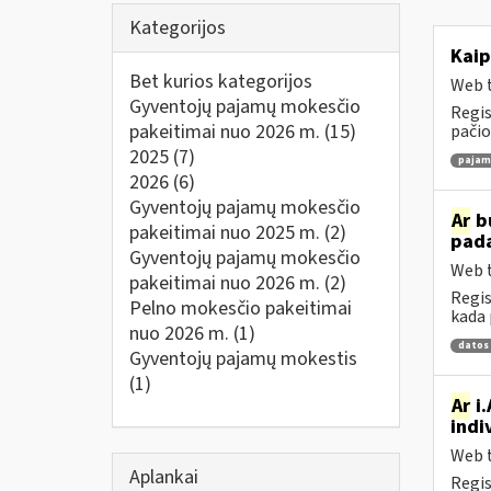
Kategorijos
Kaip
Bet kurios kategorijos
Web t
Gyventojų pajamų mokesčio
Regis
pakeitimai nuo 2026 m.
(15)
pačio
2025
(7)
pajamų
2026
(6)
Gyventojų pajamų mokesčio
Ar
bu
pakeitimai nuo 2025 m.
(2)
pad
Gyventojų pajamų mokesčio
Web t
pakeitimai nuo 2026 m.
(2)
Regis
Pelno mokesčio pakeitimai
kada 
nuo 2026 m.
(1)
datos
Gyventojų pajamų mokestis
(1)
Ar
i.
indi
Web t
Aplankai
Regis