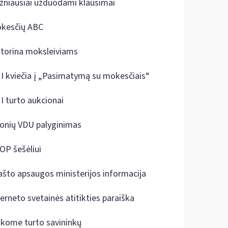
žniausiai užduodami klausimai
kesčių ABC
ktorina moksleiviams
I kviečia į „Pasimatymą su mokesčiais“
I turto aukcionai
onių VDU palyginimas
OP šešėliui
ašto apsaugos ministerijos informacija
terneto svetainės atitikties paraiška
škome turto savininkų