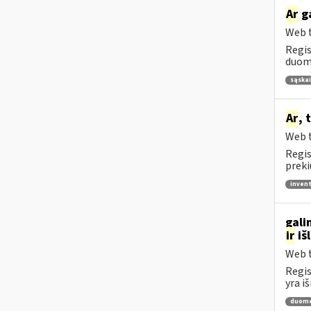
Ar
ga
Web t
Regis
duome
sąskai
Ar
, 
Web t
Regis
preki
invent
gali
ir
iš
Web t
Regis
yra i
duome