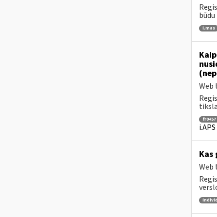
Regis
būdu 
i.mas
Kaip
nusi
(nep
Web t
Regis
tiksl
fr0457
i.APS
Kas 
Web t
Regis
versl
indivi