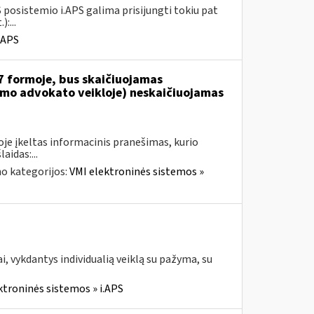
 posistemio i.APS galima prisijungti tokiu pat
:...
.APS
7 formoje, bus skaičiuojamas
jamo advokato veikloje) neskaičiuojamas
je įkeltas informacinis pranešimas, kurio
aidas:...
o kategorijos:
VMI elektroninės sistemos »
, vykdantys individualią veiklą su pažyma, su
ktroninės sistemos » i.APS