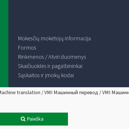
Mokesčių mokėtojų informacija
Formos
Rinkmenos / Atviri duomenys
Skaičiuoklės ir pagalbininkai
Sąskaitos ir įmokų kodai
Machine translation / VMI Машинный перевод / VMI Машин
Paieška