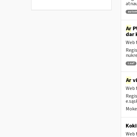
atnau
autom
Ar
PV
dar 
Web t
Regis
nukrei
i.saf
Ar
vi
Web t
Regis
e.sąs
Mokes
Koki
Web t