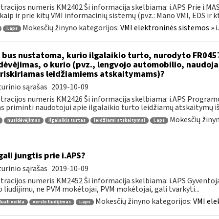
tracijos numeris KM2402 Ši informacija skelbiama: i.APS Prie i.MAS
kaip ir prie kitų VMI informacinių sistemų (pvz.: Mano VMI, EDS ir kt.)
Mokesčių žinyno kategorijos:
VMI elektroninės sistemos » i
i.aps
 bus nustatoma, kurio ilgalaikio turto, nurodyto FR045
dėvėjimas, o kurio (pvz., lengvojo automobilio, naudo
riskiriamas leidžiamiems atskaitymams)?
urinio sąrašas
2019-10-09
tracijos numeris KM2426 Ši informacija skelbiama: i.APS Programo
as priminti naudotojui apie ilgalaikio turto leidžiamų atskaitymų išl
Mokesčių žinyn
nusidėvėjimas
ilgalaikis turtas
leidžiami atskaitymai
i.aps
gali jungtis prie i.APS?
urinio sąrašas
2019-10-09
tracijos numeris KM2452 Ši informacija skelbiama: i.APS Gyventojai
o liudijimu, ne PVM mokėtojai, PVM mokėtojai, gali tvarkyti...
Mokesčių žinyno kategorijos:
VMI ele
duali veikla
verslo liudijimas
i.aps