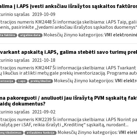
lima į i.APS įvesti anksčiau išrašytos sąskaitos faktūr
urinio sąrašas
2019-10-09
tracijos numeris KM2448 Ši informacija skelbiama: i.APS Taip, gal
nis, pasirinkite „Įvedami anksčiau išrašytos sąskaitos duomenys“, j
Mokesčių žinyno kategorijos:
VMI elektroninė
ta faktūra
atgaline data
tvarkant apskaitą i.APS, galima stebėti savo turimų prek
urinio sąrašas
2021-10-18
tracijos numeris KM2447 Ši informacija skelbiama: i.APS Tvarkant 
ų likučius ir atlikti metų gale prekių inventorizaciją. Programa aut
Mokesčių žinyno kategorijos:
VMI elektr
orizacija
i.aps
prekių likučiai
ma pakoreguoti / anuliuoti jau išrašytą PVM sąskaitą fa
laidų dokumentus?
urinio sąrašas
2021-09-02
tracijos numeris KM2239 Ši informacija skelbiama: i.APS Norint pati
šrašytą per i.SAF, reikia išrašyti „Kreditinę“ sąskaitą, nurodant...
Mokesčių žinyno kategorijos:
VMI elek
nų tikslinimas
atšaukimo funkcija