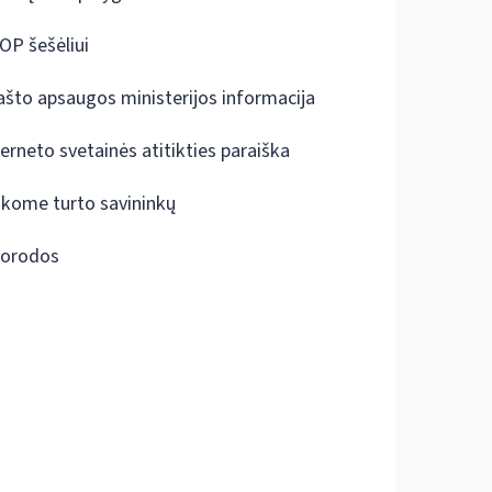
OP šešėliui
ašto apsaugos ministerijos informacija
terneto svetainės atitikties paraiška
škome turto savininkų
orodos