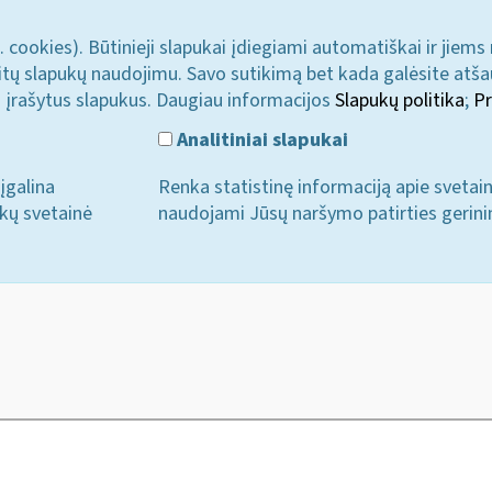
. cookies). Būtinieji slapukai įdiegiami automatiškai ir jiems
u kitų slapukų naudojimu. Savo sutikimą bet kada galėsite atš
i įrašytus slapukus. Daugiau informacijos
Slapukų politika
;
Pr
Analitiniai slapukai
įgalina
Renka statistinę informaciją apie svetai
ukų svetainė
naudojami Jūsų naršymo patirties gerini