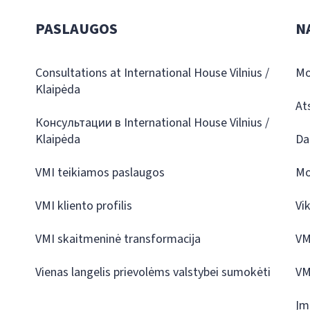
PASLAUGOS
N
Consultations at International House Vilnius /
Mo
Klaipėda
At
Консультации в International House Vilnius /
Klaipėda
Da
VMI teikiamos paslaugos
Mo
VMI kliento profilis
Vi
VMI skaitmeninė transformacija
VM
Vienas langelis prievolėms valstybei sumokėti
VM
Įm