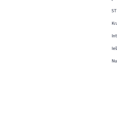
ST
Kr
In
Ie
Nu