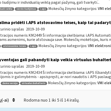
o liudijimu ir individualią veiklą pagal pažymą, gali tvarkyti...
Mokesčių žinyno kategorijos:
VMI ele
duali veikla
verslo liudijimas
i.aps
lima pridėti i.APS atstovavimo teises, kaip tai padaryt
urinio sąrašas
2019-10-09
tracijos numeris KM2449 Ši informacija skelbiama: i.APS Automati
iams asmenims, kurie atstovauja save. Mokesčių mokėtojas, kuris no
Mokesčių žinyno kategorijos:
VMI elektroni
atstovavimo teisės
i.aps
ventojas gali pabandyti kaip veikia virtualus buhalteri
urinio sąrašas
2019-10-09
tracijos numeris KM2434 Ši informacija skelbiama: i.APS Išbandyti,
ijomis ir galimybėmis - apsispręsti, ar nori naudotis i. APS paslauga,
Mokesčių žinyno kategorijos:
VMI ele
demo versija
virtualus buhalteris
ų(-ai)
Rodoma nuo 1 iki 5 iš 14 irašų.