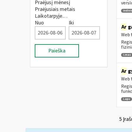
Praėjusį mėnesį
versl
Praėjusiais metais
indivi
Laikotarpyje…
Nuo
Iki
Ar
ga
Web t
Regis
fizin
Paieška
i.mas
Ar
gy
Web t
Regis
funkc
i.aps
5 Įraš