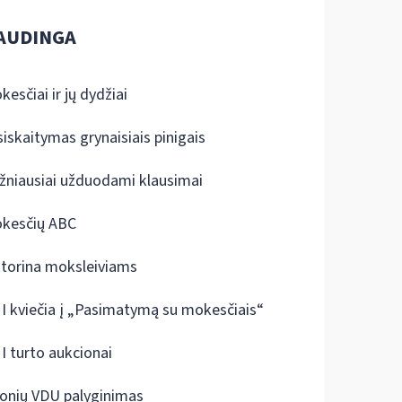
AUDINGA
kesčiai ir jų dydžiai
siskaitymas grynaisiais pinigais
žniausiai užduodami klausimai
kesčių ABC
ktorina moksleiviams
I kviečia į „Pasimatymą su mokesčiais“
I turto aukcionai
onių VDU palyginimas