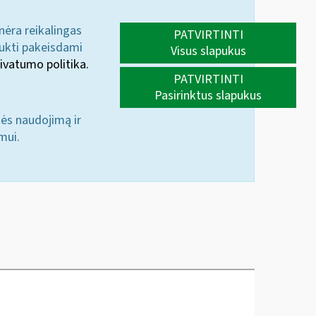
 nėra reikalingas
PATVIRTINTI
aukti pakeisdami
Visus slapukus
ivatumo politika.
PATVIRTINTI
Pasirinktus slapukus
nės naudojimą ir
mui.