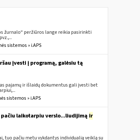
 žurnalo“ peržiūros lange reikia pasirinkti
z.,...
nės sistemos » i.APS
ršau įvesti į programą, galėsiu tą
s pajamų ir išlaidų dokumentus gali įvesti bet
piui,...
ės sistemos » i.APS
pačiu laikotarpiu verslo...liudijimą
ir
, tuo pačiu metu vykdantys individualią veiklą su