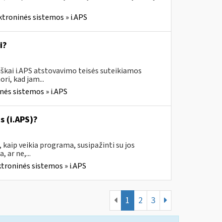
ktroninės sistemos » i.APS
i?
škai i.APS atstovavimo teisės suteikiamos
ri, kad jam...
nės sistemos » i.APS
s (i.APS)?
 kaip veikia programa, susipažinti su jos
 ar ne,...
ktroninės sistemos » i.APS
1
2
3