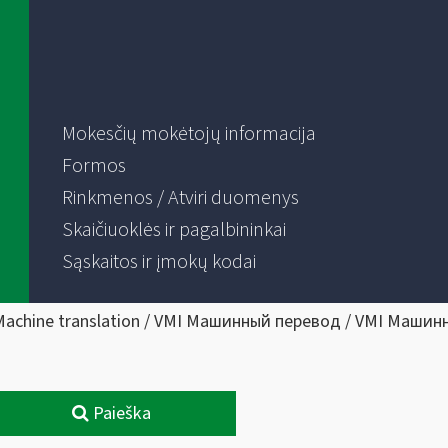
Mokesčių mokėtojų informacija
Formos
Rinkmenos / Atviri duomenys
Skaičiuoklės ir pagalbininkai
Sąskaitos ir įmokų kodai
Machine translation / VMI Машинный перевод / VMI Машин
Paieška