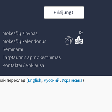
Prisijungti
Mokesčių žinynas
Mokesčių kalendorius
Seminarai
Tarptautinis apmokestinimas
Kontaktai / Apklausa
ний переклад (
English
,
Русский
,
Українська
)