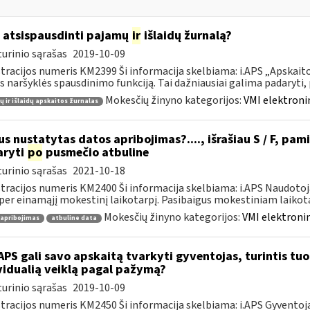
 atsispausdinti pajamų
ir
išlaidų žurnalą?
urinio sąrašas
2019-10-09
tracijos numeris KM2399 Ši informacija skelbiama: i.APS „Apskaitos
s naršyklės spausdinimo funkciją. Tai dažniausiai galima padaryti, pv
Mokesčių žinyno kategorijos:
VMI elektroni
 ir išlaidų apskaitos žurnalas
s nustatytas datos apribojimas?...., išrašiau S / F, pami
aryti
po
pusmečio atbuline
urinio sąrašas
2021-10-18
tracijos numeris KM2400 Ši informacija skelbiama: i.APS Naudotoja
per einamąjį mokestinį laikotarpį. Pasibaigus mokestiniam laikotar
Mokesčių žinyno kategorijos:
VMI elektronin
 apribojimas
atbuline data
APS gali savo apskaitą tvarkyti gyventojas, turintis tuo 
vidualią veiklą pagal pažymą?
urinio sąrašas
2019-10-09
tracijos numeris KM2450 Ši informacija skelbiama: i.APS Gyventojai