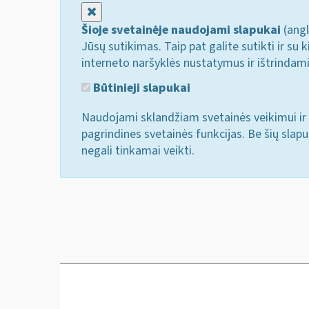
Uždaryti
Šioje svetainėje naudojami slapukai
(angl
Jūsų sutikimas. Taip pat galite sutikti ir s
interneto naršyklės nustatymus ir ištrindam
Būtinieji slapukai
Naudojami sklandžiam svetainės veikimui ir 
pagrindines svetainės funkcijas. Be šių slap
negali tinkamai veikti.