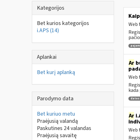
Kategorijos
Kaip
Bet kurios kategorijos
Web t
i.APS
(14)
Regis
pačio
pajamų
Aplankai
Ar
bu
pad
Bet kurį aplanką
Web t
Regis
kada 
Parodymo data
datos
Bet kuriuo metu
Ar
i.
Praėjusią valandą
indi
Paskutines 24 valandas
Web t
Praėjusią savaitę
Regis