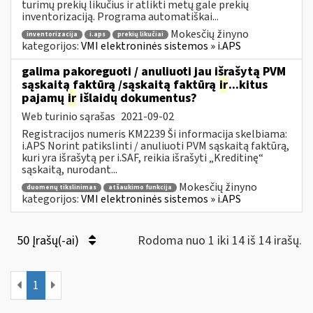
turimų prekių likučius ir atlikti metų gale prekių
inventorizaciją. Programa automatiškai...
Mokesčių žinyno
inventorizacija
i.aps
prekių likučiai
kategorijos:
VMI elektroninės sistemos » i.APS
galima pakoreguoti / anuliuoti jau išrašytą PVM
sąskaitą faktūrą /sąskaitą faktūrą
ir
...kitus
pajamų
ir
išlaidų dokumentus?
Web turinio sąrašas
2021-09-02
Registracijos numeris KM2239 Ši informacija skelbiama:
i.APS Norint patikslinti / anuliuoti PVM sąskaitą faktūrą,
kuri yra išrašytą per i.SAF, reikia išrašyti „Kreditinę“
sąskaitą, nurodant...
Mokesčių žinyno
duomenų tikslinimas
atšaukimo funkcija
kategorijos:
VMI elektroninės sistemos » i.APS
50 Įrašų(-ai)
Rodoma nuo 1 iki 14 iš 14 irašų.
1