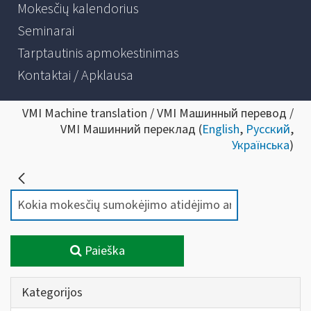
Mokesčių kalendorius
Seminarai
Tarptautinis apmokestinimas
Kontaktai / Apklausa
VMI Machine translation / VMI Машинный перевод /
VMI Машинний переклад (
English
,
Русский
,
Українська
)
Paieška
Kategorijos