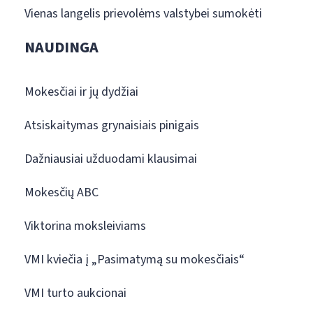
Vienas langelis prievolėms valstybei sumokėti
NAUDINGA
Mokesčiai ir jų dydžiai
Atsiskaitymas grynaisiais pinigais
Dažniausiai užduodami klausimai
Mokesčių ABC
Viktorina moksleiviams
VMI kviečia į „Pasimatymą su mokesčiais“
VMI turto aukcionai