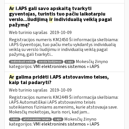
Ar
i.APS gali savo apskaitą tvarkyti
gyventojas, turintis tuo pačiu laikotarpiu
verslo...liudijimą
ir
individualią veiklą pagal
pažymą?
Web turinio sąrašas
2019-10-09
Registracijos numeris KM2450 Ši informacija skelbiama:
i.APS Gyventojai, tuo pačiu metu vykdantys individualią
veiklą su verslo liudijimu ir individualią veiklą pagal
pažymą, gali tvarkyti...
Mokesčių žinyno
individuali veikla
verslo liudijimas
i.aps
kategorijos:
VMI elektroninės sistemos » i.APS
Ar
galima pridėti i.APS atstovavimo teises,
kaip tai padaryti?
Web turinio sąrašas
2019-10-09
Registracijos numeris KM2449 Ši informacija skelbiama:
i.APS Automatiškai i.APS atstovavimo teisės
suteikiamos fiziniams asmenims, kurie atstovauja save.
Mokesčių mokėtojas, kuris nori, kad jam...
Mokesčių žinyno
i.mas
atstovavimo teisės
i.aps
kategorijos:
VMI elektroninės sistemos » i.APS