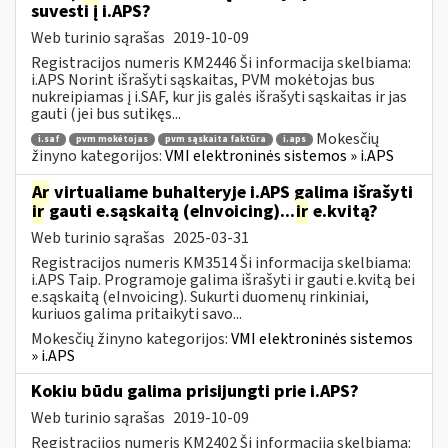
suvesti į i.APS?
Web turinio sąrašas
2019-10-09
Registracijos numeris KM2446 Ši informacija skelbiama:
i.APS Norint išrašyti sąskaitas, PVM mokėtojas bus
nukreipiamas į i.SAF, kur jis galės išrašyti sąskaitas ir jas
gauti (jei bus sutikęs...
Mokesčių
i.saf
pvm mokėtojas
pvm sąskaita faktūra
i.aps
žinyno kategorijos:
VMI elektroninės sistemos » i.APS
Ar
virtualiame buhalteryje i.APS galima išrašyti
ir
gauti e.sąskaitą (eInvoicing)...
ir
e.kvitą?
Web turinio sąrašas
2025-03-31
Registracijos numeris KM3514 Ši informacija skelbiama:
i.APS Taip. Programoje galima išrašyti ir gauti e.kvitą bei
e.sąskaitą (eInvoicing). Sukurti duomenų rinkiniai,
kuriuos galima pritaikyti savo...
Mokesčių žinyno kategorijos:
VMI elektroninės sistemos
» i.APS
Kokiu būdu galima prisijungti prie i.APS?
Web turinio sąrašas
2019-10-09
Registracijos numeris KM2402 Ši informacija skelbiama: