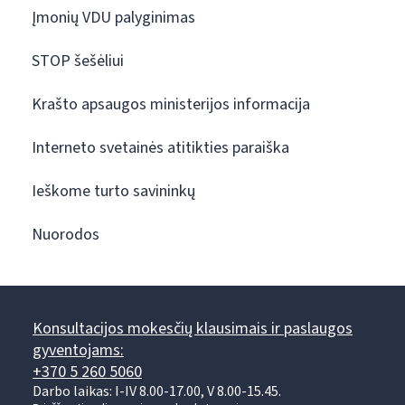
Įmonių VDU palyginimas
STOP šešėliui
Krašto apsaugos ministerijos informacija
Interneto svetainės atitikties paraiška
Ieškome turto savininkų
Nuorodos
Konsultacijos mokesčių klausimais ir paslaugos
gyventojams:
+370 5 260 5060
Darbo laikas: I-IV 8.00-17.00, V 8.00-15.45.