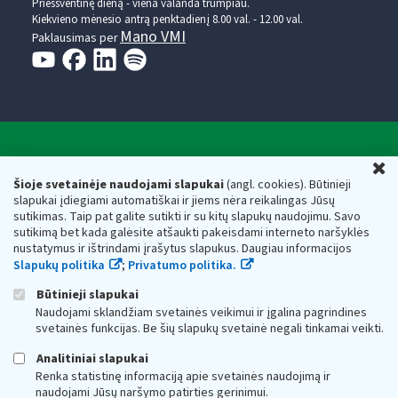
Prieššventinę dieną - viena valanda trumpiau.
Kiekvieno mėnesio antrą penktadienį 8.00 val. - 12.00 val.
Mano VMI
Paklausimas per
Valstybinė mokesčių inspekcija prie Lietuvos
U
Respublikos finansų ministerijos
Šioje svetainėje naudojami slapukai
(angl. cookies). Būtinieji
slapukai įdiegiami automatiškai ir jiems nėra reikalingas Jūsų
Biudžetinė įstaiga. Juridinio asmens kodas — 188659752,
sutikimas. Taip pat galite sutikti ir su kitų slapukų naudojimu. Savo
adresas: Vasario 16-osios g. 14, 01107 Vilnius, Lietuva, el.paštas:
sutikimą bet kada galėsite atšaukti pakeisdami interneto naršyklės
vmi@vmi.lt
, E. pristatymo dėžutės adresas 188659752
nustatymus ir ištrindami įrašytus slapukus. Daugiau informacijos
Duomenys apie Valstybinę mokesčių inspekciją prie Lietuvos
Slapukų politika
;
Privatumo politika.
Respublikos finansų ministerijos kaupiami ir saugomi Juridinių
asmenų registre
Būtinieji slapukai
Naudojami sklandžiam svetainės veikimui ir įgalina pagrindines
svetainės funkcijas. Be šių slapukų svetainė negali tinkamai veikti.
Analitiniai slapukai
Renka statistinę informaciją apie svetainės naudojimą ir
naudojami Jūsų naršymo patirties gerinimui.