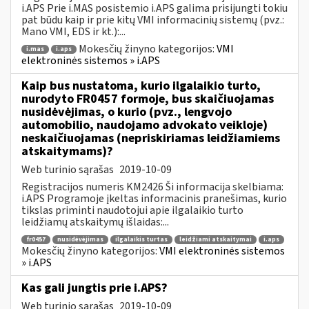
i.APS Prie i.MAS posistemio i.APS galima prisijungti tokiu
pat būdu kaip ir prie kitų VMI informacinių sistemų (pvz.:
Mano VMI, EDS ir kt.):...
Mokesčių žinyno kategorijos:
VMI
i.mas
i.aps
elektroninės sistemos » i.APS
Kaip bus nustatoma, kurio ilgalaikio turto,
nurodyto FR0457 formoje, bus skaičiuojamas
nusidėvėjimas, o kurio (pvz., lengvojo
automobilio, naudojamo advokato veikloje)
neskaičiuojamas (nepriskiriamas leidžiamiems
atskaitymams)?
Web turinio sąrašas
2019-10-09
Registracijos numeris KM2426 Ši informacija skelbiama:
i.APS Programoje įkeltas informacinis pranešimas, kurio
tikslas priminti naudotojui apie ilgalaikio turto
leidžiamų atskaitymų išlaidas:...
fr0457
nusidėvėjimas
ilgalaikis turtas
leidžiami atskaitymai
i.aps
Mokesčių žinyno kategorijos:
VMI elektroninės sistemos
» i.APS
Kas gali jungtis prie i.APS?
Web turinio sąrašas
2019-10-09