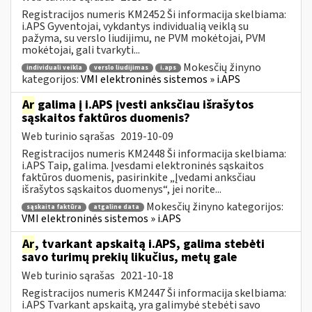
Registracijos numeris KM2452 Ši informacija skelbiama:
i.APS Gyventojai, vykdantys individualią veiklą su
pažyma, su verslo liudijimu, ne PVM mokėtojai, PVM
mokėtojai, gali tvarkyti...
Mokesčių žinyno
individuali veikla
verslo liudijimas
i.aps
kategorijos:
VMI elektroninės sistemos » i.APS
Ar
galima į i.APS įvesti anksčiau išrašytos
sąskaitos faktūros duomenis?
Web turinio sąrašas
2019-10-09
Registracijos numeris KM2448 Ši informacija skelbiama:
i.APS Taip, galima. Įvesdami elektroninės sąskaitos
faktūros duomenis, pasirinkite „Įvedami anksčiau
išrašytos sąskaitos duomenys“, jei norite...
Mokesčių žinyno kategorijos:
sąskaita faktūra
atgaline data
VMI elektroninės sistemos » i.APS
Ar
, tvarkant apskaitą i.APS, galima stebėti
savo turimų prekių likučius, metų gale
Web turinio sąrašas
2021-10-18
Registracijos numeris KM2447 Ši informacija skelbiama:
i.APS Tvarkant apskaitą, yra galimybė stebėti savo