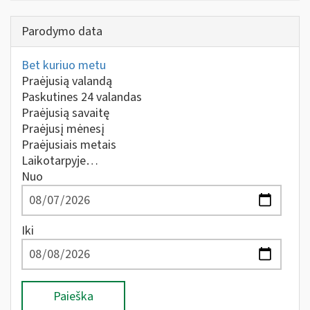
Parodymo data
Bet kuriuo metu
Praėjusią valandą
Paskutines 24 valandas
Praėjusią savaitę
Praėjusį mėnesį
Praėjusiais metais
Laikotarpyje…
Nuo
Iki
Paieška