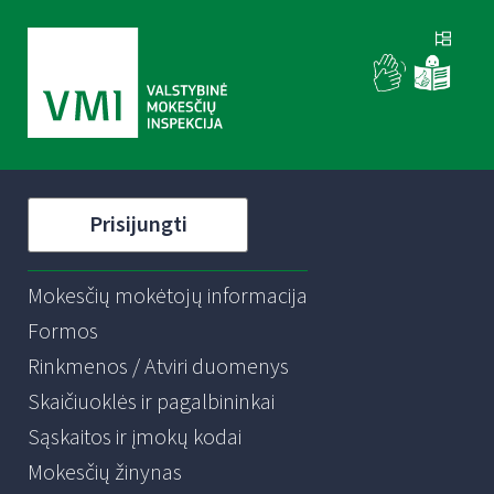
Prisijungti
Mokesčių mokėtojų informacija
Formos
Rinkmenos / Atviri duomenys
Skaičiuoklės ir pagalbininkai
Sąskaitos ir įmokų kodai
Mokesčių žinynas