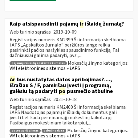
Kaip atsispausdinti pajamų
ir
išlaidų žurnalą?
Web turinio sąrašas
2019-10-09
Registracijos numeris KM2399 Ši informacija skelbiama:
i.APS „Apskaitos žurnalo“ peržiūros lange reikia
pasirinkti pačios naršyklės spausdinimo funkciją. Tai
dažniausiai galima padaryti, pvz.,...
Mokesčių žinyno kategorijos:
pajamų ir išlaidų apskaitos žurnalas
VMI elektroninės sistemos » i.APS
Ar
bus nustatytas datos apribojimas?....,
išrašiau S / F, pamiršau įvesti į programą,
galėsiu tą padaryti
po
pusmečio atbuline
Web turinio sąrašas
2021-10-18
Registracijos numeris KM2400 Ši informacija skelbiama:
i.APS Naudotojas pajamų ir išlaidų dokumentus gali
įvesti bet kada per einamąjį mokestinį laikotarpį.
Pasibaigus mokestiniam laikotarpiui,...
Mokesčių žinyno kategorijos:
datos apribojimas
atbuline data
VMI elektroninės sistemos » i.APS