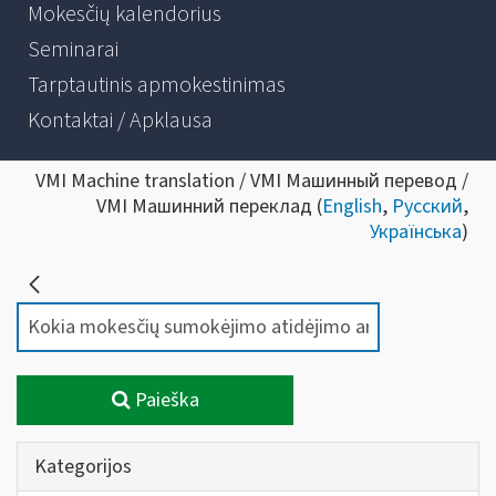
Mokesčių kalendorius
Seminarai
Tarptautinis apmokestinimas
Kontaktai / Apklausa
VMI Machine translation / VMI Машинный перевод /
VMI Машинний переклад (
English
,
Русский
,
Українська
)
Paieška
Kategorijos