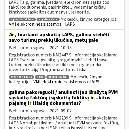
i.APS Taip, galima. Įvesdami elektroninės sąskaitos
faktūros duomenis, pasirinkite „Įvedami anksčiau
išrašytos sąskaitos duomenys“, jei norite...
Mokesčių žinyno kategorijos:
sąskaita faktūra
atgaline data
VMI elektroninės sistemos » i.APS
Ar
, tvarkant apskaitą i.APS, galima stebėti
savo turimų prekių likučius, metų gale
Web turinio sąrašas
2021-10-18
Registracijos numeris KM2447 Ši informacija skelbiama:
i.APS Tvarkant apskaitą, yra galimybė stebėti savo
turimų prekių likučius ir atlikti metų gale prekių
inventorizaciją. Programa automatiškai...
Mokesčių žinyno
inventorizacija
i.aps
prekių likučiai
kategorijos:
VMI elektroninės sistemos » i.APS
galima pakoreguoti / anuliuoti jau išrašytą PVM
sąskaitą faktūrą /sąskaitą faktūrą
ir
...kitus
pajamų
ir
išlaidų dokumentus?
Web turinio sąrašas
2021-09-02
Registracijos numeris KM2239 Ši informacija skelbiama:
i.APS Norint patikslinti / anuliuoti PVM sąskaitą faktūrą,
kuri yra išrašytą per i.SAF, reikia išrašyti „Kreditinę“