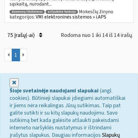
sąskaitą, nurodant...
Mokesčių žinyno
duomenų tikslinimas
atšaukimo funkcija
kategorijos:
VMI elektroninės sistemos » i.APS
75 Įrašų(-ai)
Rodoma nuo 1 iki 14 iš 14 irašų.
1
Uždaryti
Šioje svetainėje naudojami slapukai
(angl.
cookies). Būtinieji slapukai įdiegiami automatiškai
ir jiems nėra reikalingas Jūsų sutikimas. Taip pat
galite sutikti ir su kitų slapukų naudojimu. Savo
sutikimą bet kada galėsite atšaukti pakeisdami
interneto naršyklės nustatymus ir ištrindami
įrašytus slapukus. Daugiau informacijos
Slapukų