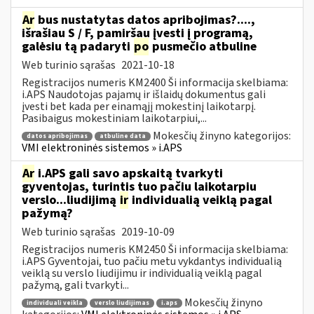
Ar
bus nustatytas datos apribojimas?....,
išrašiau S / F, pamiršau įvesti į programą,
galėsiu tą padaryti
po
pusmečio atbuline
Web turinio sąrašas
2021-10-18
Registracijos numeris KM2400 Ši informacija skelbiama:
i.APS Naudotojas pajamų ir išlaidų dokumentus gali
įvesti bet kada per einamąjį mokestinį laikotarpį.
Pasibaigus mokestiniam laikotarpiui,...
Mokesčių žinyno kategorijos:
datos apribojimas
atbuline data
VMI elektroninės sistemos » i.APS
Ar
i.APS gali savo apskaitą tvarkyti
gyventojas, turintis tuo pačiu laikotarpiu
verslo...liudijimą
ir
individualią veiklą pagal
pažymą?
Web turinio sąrašas
2019-10-09
Registracijos numeris KM2450 Ši informacija skelbiama:
i.APS Gyventojai, tuo pačiu metu vykdantys individualią
veiklą su verslo liudijimu ir individualią veiklą pagal
pažymą, gali tvarkyti...
Mokesčių žinyno
individuali veikla
verslo liudijimas
i.aps