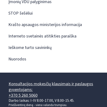
Įmonių VDU palyginimas
STOP šešėliui
Krašto apsaugos ministerijos informacija
Interneto svetainės atitikties paraiška
Ieškome turto savininkų
Nuorodos
Konsultacijos mokesčių klausimais ir paslaugos
gyventojams:
+370 5 260 5060
Darbo laikas: I-IV 8.00-17.00, V 8.00-15.45.
Prieššventinę dieną - viena valanda trumpiau.