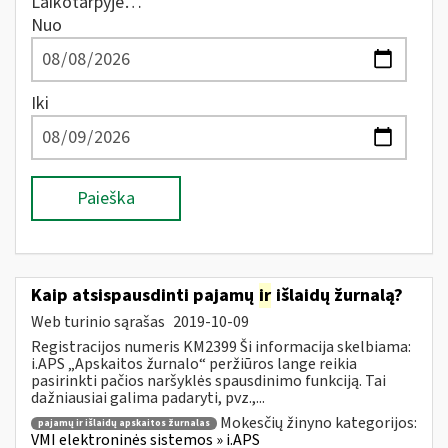
Laikotarpyje…
Nuo
Iki
Paieška
Kaip atsispausdinti pajamų
ir
išlaidų žurnalą?
Web turinio sąrašas
2019-10-09
Registracijos numeris KM2399 Ši informacija skelbiama:
i.APS „Apskaitos žurnalo“ peržiūros lange reikia
pasirinkti pačios naršyklės spausdinimo funkciją. Tai
dažniausiai galima padaryti, pvz.,...
Mokesčių žinyno kategorijos:
pajamų ir išlaidų apskaitos žurnalas
VMI elektroninės sistemos » i.APS