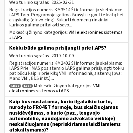
Web turinio sąrašas
2025-03-31
Registracijos numeris KM3514 Ši informacija skelbiama:
i.APS Taip. Programoje galima išrašyti ir gauti e.kvitą bei
e.sąskaitą (eInvoicing). Sukurti duomenų rinkiniai,
kuriuos galima pritaikyti savo...
Mokesčių žinyno kategorijos:
VMI elektroninės sistemos
» i.APS
Kokiu būdu galima prisijungti prie i.APS?
Web turinio sąrašas
2019-10-09
Registracijos numeris KM2402 Ši informacija skelbiama:
i.APS Prie i.MAS posistemio i.APS galima prisijungti tokiu
pat būdu kaip ir prie kitų VMI informacinių sistemų (pvz.:
Mano VMI, EDS ir kt.):...
Mokesčių žinyno kategorijos:
VMI
i.mas
i.aps
elektroninės sistemos » i.APS
Kaip bus nustatoma, kurio ilgalaikio turto,
nurodyto FR0457 formoje, bus skaičiuojamas
nusidėvėjimas, o kurio (pvz., lengvojo
automobilio, naudojamo advokato veikloje)
neskaičiuojamas (nepriskiriamas leidžiamiems
atskaitymams)?