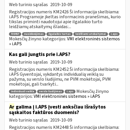
Web turinio sąrašas
2019-10-09
Registracijos numeris KM2426 Ši informacija skelbiama:
i.APS Programoje įkeltas informacinis pranešimas, kurio
tikslas priminti naudotojui apie ilgalaikio turto
leidžiamų atskaitymų išlaidas:...
fr0457
nusidėvėjimas
ilgalaikis turtas
leidžiami atskaitymai
i.aps
Mokesčių žinyno kategorijos:
VMI elektroninės sistemos
» i.APS
Kas gali jungtis prie i.APS?
Web turinio sąrašas
2019-10-09
Registracijos numeris KM2452 Ši informacija skelbiama:
i.APS Gyventojai, vykdantys individualią veiklą su
pažyma, su verslo liudijimu, ne PVM mokėtojai, PVM
mokėtojai, gali tvarkyti...
Mokesčių žinyno
individuali veikla
verslo liudijimas
i.aps
kategorijos:
VMI elektroninės sistemos » i.APS
Ar
galima į i.APS įvesti anksčiau išrašytos
sąskaitos faktūros duomenis?
Web turinio sąrašas
2019-10-09
Registracijos numeris KM2448 Ši informacija skelbiama: