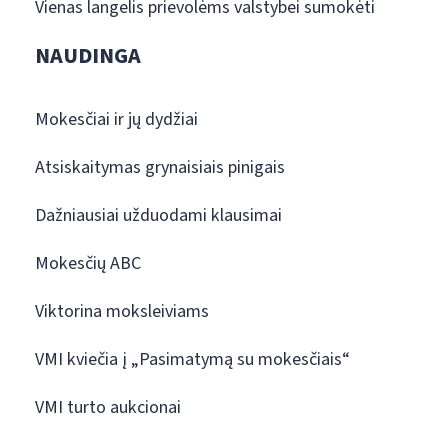
Vienas langelis prievolėms valstybei sumokėti
NAUDINGA
Mokesčiai ir jų dydžiai
Atsiskaitymas grynaisiais pinigais
Dažniausiai užduodami klausimai
Mokesčių ABC
Viktorina moksleiviams
VMI kviečia į „Pasimatymą su mokesčiais“
VMI turto aukcionai