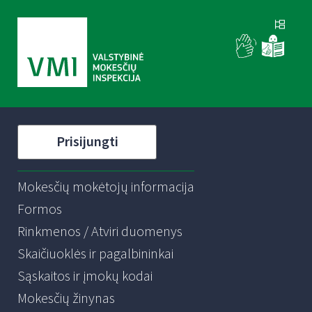
Prisijungti
Mokesčių mokėtojų informacija
Formos
Rinkmenos / Atviri duomenys
Skaičiuoklės ir pagalbininkai
Sąskaitos ir įmokų kodai
Mokesčių žinynas