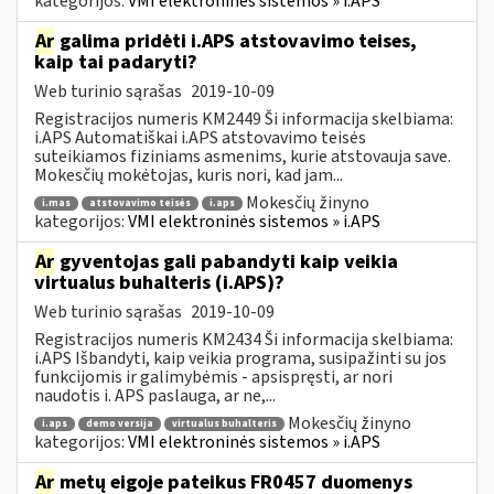
kategorijos:
VMI elektroninės sistemos » i.APS
Ar
galima pridėti i.APS atstovavimo teises,
kaip tai padaryti?
Web turinio sąrašas
2019-10-09
Registracijos numeris KM2449 Ši informacija skelbiama:
i.APS Automatiškai i.APS atstovavimo teisės
suteikiamos fiziniams asmenims, kurie atstovauja save.
Mokesčių mokėtojas, kuris nori, kad jam...
Mokesčių žinyno
i.mas
atstovavimo teisės
i.aps
kategorijos:
VMI elektroninės sistemos » i.APS
Ar
gyventojas gali pabandyti kaip veikia
virtualus buhalteris (i.APS)?
Web turinio sąrašas
2019-10-09
Registracijos numeris KM2434 Ši informacija skelbiama:
i.APS Išbandyti, kaip veikia programa, susipažinti su jos
funkcijomis ir galimybėmis - apsispręsti, ar nori
naudotis i. APS paslauga, ar ne,...
Mokesčių žinyno
i.aps
demo versija
virtualus buhalteris
kategorijos:
VMI elektroninės sistemos » i.APS
Ar
metų eigoje pateikus FR0457 duomenys