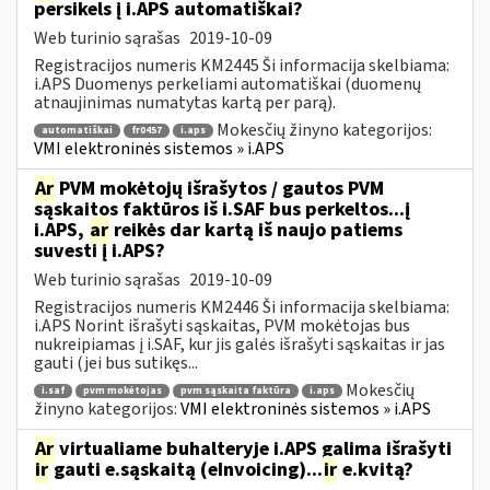
persikels į i.APS automatiškai?
Web turinio sąrašas
2019-10-09
Registracijos numeris KM2445 Ši informacija skelbiama:
i.APS Duomenys perkeliami automatiškai (duomenų
atnaujinimas numatytas kartą per parą).
Mokesčių žinyno kategorijos:
automatiškai
fr0457
i.aps
VMI elektroninės sistemos » i.APS
Ar
PVM mokėtojų išrašytos / gautos PVM
sąskaitos faktūros iš i.SAF bus perkeltos...į
i.APS,
ar
reikės dar kartą iš naujo patiems
suvesti į i.APS?
Web turinio sąrašas
2019-10-09
Registracijos numeris KM2446 Ši informacija skelbiama:
i.APS Norint išrašyti sąskaitas, PVM mokėtojas bus
nukreipiamas į i.SAF, kur jis galės išrašyti sąskaitas ir jas
gauti (jei bus sutikęs...
Mokesčių
i.saf
pvm mokėtojas
pvm sąskaita faktūra
i.aps
žinyno kategorijos:
VMI elektroninės sistemos » i.APS
Ar
virtualiame buhalteryje i.APS galima išrašyti
ir
gauti e.sąskaitą (eInvoicing)...
ir
e.kvitą?