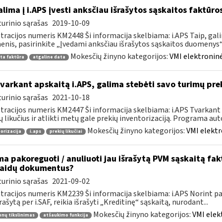
lima į i.APS įvesti anksčiau išrašytos sąskaitos faktūr
urinio sąrašas
2019-10-09
tracijos numeris KM2448 Ši informacija skelbiama: i.APS Taip, gal
nis, pasirinkite „Įvedami anksčiau išrašytos sąskaitos duomenys“, j
Mokesčių žinyno kategorijos:
VMI elektroninė
ta faktūra
atgaline data
tvarkant apskaitą i.APS, galima stebėti savo turimų prek
urinio sąrašas
2021-10-18
tracijos numeris KM2447 Ši informacija skelbiama: i.APS Tvarkant 
ų likučius ir atlikti metų gale prekių inventorizaciją. Programa aut
Mokesčių žinyno kategorijos:
VMI elektr
orizacija
i.aps
prekių likučiai
ma pakoreguoti / anuliuoti jau išrašytą PVM sąskaitą fa
laidų dokumentus?
urinio sąrašas
2021-09-02
tracijos numeris KM2239 Ši informacija skelbiama: i.APS Norint pati
šrašytą per i.SAF, reikia išrašyti „Kreditinę“ sąskaitą, nurodant...
Mokesčių žinyno kategorijos:
VMI elek
nų tikslinimas
atšaukimo funkcija