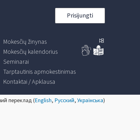
Prisijungti
Mokesčių žinynas
Mokesčių kalendorius
Seminarai
Tarptautinis apmokestinimas
Kontaktai / Apklausa
ний переклад (
English
,
Русский
,
Українська
)