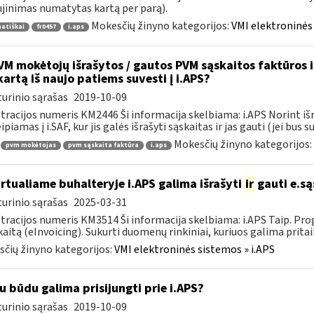
jinimas numatytas kartą per parą).
Mokesčių žinyno kategorijos:
VMI elektroninės 
atiškai
fr0457
i.aps
M mokėtojų išrašytos / gautos PVM sąskaitos faktūros iš 
kartą iš naujo patiems suvesti į i.APS?
urinio sąrašas
2019-10-09
tracijos numeris KM2446 Ši informacija skelbiama: i.APS Norint iš
piamas į i.SAF, kur jis galės išrašyti sąskaitas ir jas gauti (jei bus su
Mokesčių žinyno kategorijos:
pvm mokėtojas
pvm sąskaita faktūra
i.aps
rtualiame buhalteryje i.APS galima išrašyti
ir
gauti e.są
urinio sąrašas
2025-03-31
tracijos numeris KM3514 Ši informacija skelbiama: i.APS Taip. Progr
kaitą (eInvoicing). Sukurti duomenų rinkiniai, kuriuos galima pritaik
čių žinyno kategorijos:
VMI elektroninės sistemos » i.APS
u būdu galima prisijungti prie i.APS?
urinio sąrašas
2019-10-09