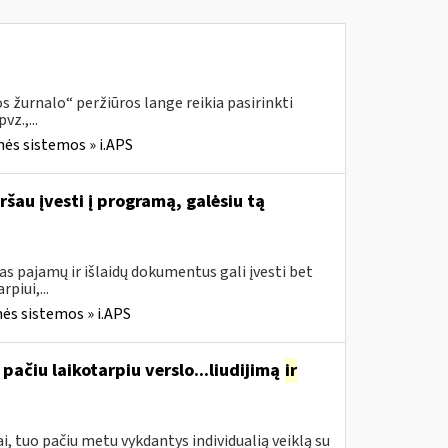
 žurnalo“ peržiūros lange reikia pasirinkti
z.,...
nės sistemos » i.APS
ršau įvesti į programą, galėsiu tą
s pajamų ir išlaidų dokumentus gali įvesti bet
piui,...
ės sistemos » i.APS
pačiu laikotarpiu verslo...liudijimą
ir
, tuo pačiu metu vykdantys individualią veiklą su