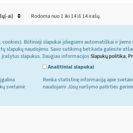
šų(-ai)
Rodoma nuo 1 iki 14 iš 14 irašų.
. cookies). Būtinieji slapukai įdiegiami automatiškai ir jiems
u kitų slapukų naudojimu. Savo sutikimą bet kada galėsite atš
i įrašytus slapukus. Daugiau informacijos
Slapukų politika
;
Pr
Analitiniai slapukai
įgalina
Renka statistinę informaciją apie svetai
ukų svetainė
naudojami Jūsų naršymo patirties gerini