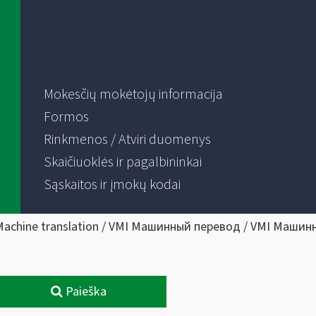
Mokesčių mokėtojų informacija
Formos
Rinkmenos / Atviri duomenys
Skaičiuoklės ir pagalbininkai
Sąskaitos ir įmokų kodai
Machine translation / VMI Машинный перевод / VMI Машин
Paieška