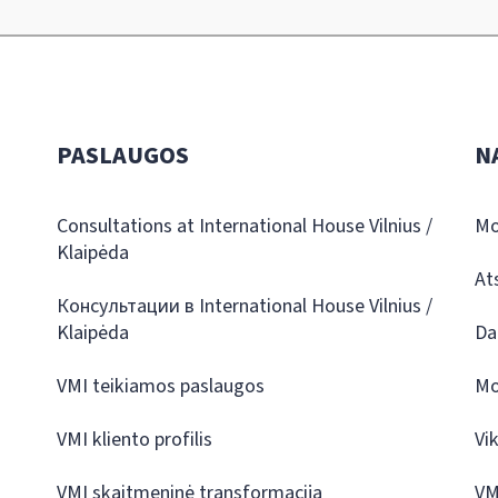
PASLAUGOS
N
Consultations at International House Vilnius /
Mo
Klaipėda
At
Консультации в International House Vilnius /
Klaipėda
Da
VMI teikiamos paslaugos
Mo
VMI kliento profilis
Vi
VMI skaitmeninė transformacija
VM