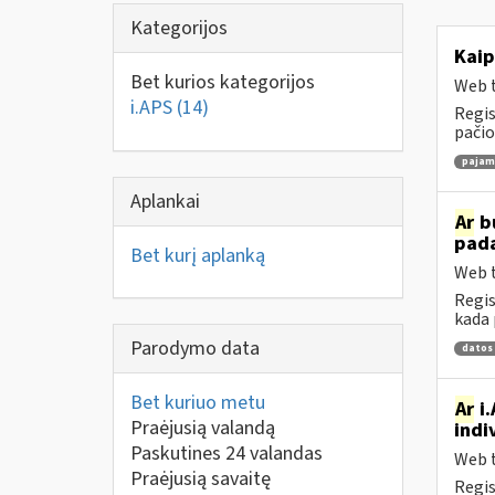
Kategorijos
Kaip
Bet kurios kategorijos
Web t
i.APS
(14)
Regis
pačio
pajamų
Aplankai
Ar
bu
pad
Bet kurį aplanką
Web t
Regis
kada 
Parodymo data
datos
Bet kuriuo metu
Ar
i.
Praėjusią valandą
indi
Paskutines 24 valandas
Web t
Praėjusią savaitę
Regis