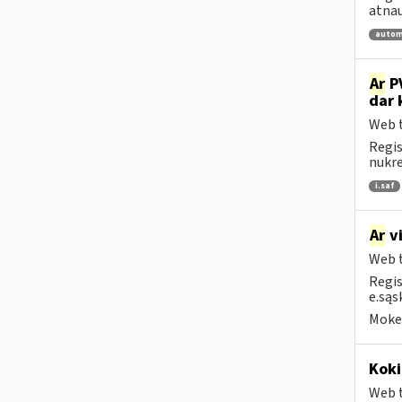
atnau
autom
Ar
PV
dar 
Web t
Regis
nukrei
i.saf
Ar
vi
Web t
Regis
e.sąs
Mokes
Koki
Web t