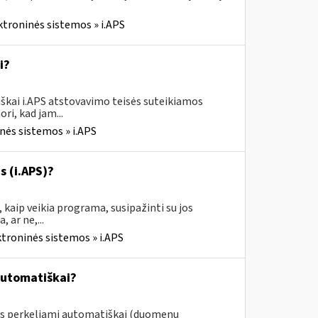
ktroninės sistemos » i.APS
i?
škai i.APS atstovavimo teisės suteikiamos
ri, kad jam...
nės sistemos » i.APS
s (i.APS)?
 kaip veikia programa, susipažinti su jos
 ar ne,...
ktroninės sistemos » i.APS
automatiškai?
ys perkeliami automatiškai (duomenų