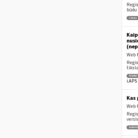
Regis
būdu 
i.mas
Kaip
nusi
(nep
Web t
Regis
tiksl
fr0457
i.APS
Kas 
Web t
Regis
versl
indivi