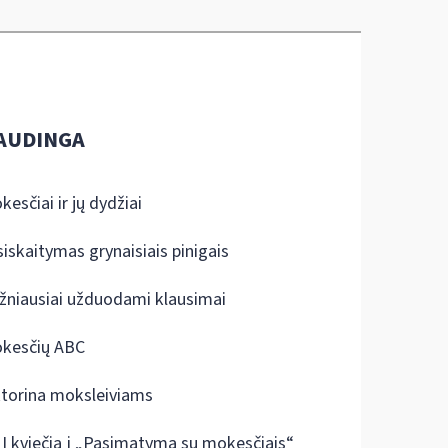
AUDINGA
kesčiai ir jų dydžiai
siskaitymas grynaisiais pinigais
žniausiai užduodami klausimai
kesčių ABC
ktorina moksleiviams
I kviečia į „Pasimatymą su mokesčiais“