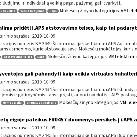
o liudijimu ir individualią veiklą pagal pažymą, gali tvarkyti...
Mokesčių žinyno kategorijos:
VMI ele
duali veikla
verslo liudijimas
i.aps
lima pridėti i.APS atstovavimo teises, kaip tai padaryt
urinio sąrašas
2019-10-09
tracijos numeris KM2449 Ši informacija skelbiama: i.APS Automati
iams asmenims, kurie atstovauja save. Mokesčių mokėtojas, kuris no
Mokesčių žinyno kategorijos:
VMI elektroni
atstovavimo teisės
i.aps
ventojas gali pabandyti kaip veikia virtualus buhalteri
urinio sąrašas
2019-10-09
tracijos numeris KM2434 Ši informacija skelbiama: i.APS Išbandyti,
ijomis ir galimybėmis - apsispręsti, ar nori naudotis i. APS paslauga,
Mokesčių žinyno kategorijos:
VMI ele
demo versija
virtualus buhalteris
tų eigoje pateikus FR0457 duomenys persikels į i.APS 
urinio sąrašas
2019-10-09
tracijos numeris KM2445 Ši informacija skelbiama: i.APS Duomen