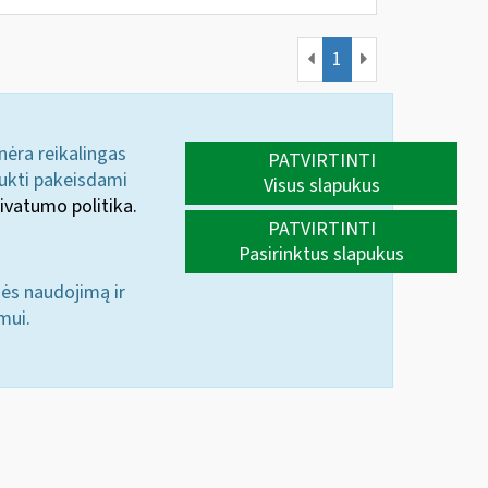
1
 nėra reikalingas
PATVIRTINTI
aukti pakeisdami
Visus slapukus
ivatumo politika.
PATVIRTINTI
Pasirinktus slapukus
nės naudojimą ir
mui.