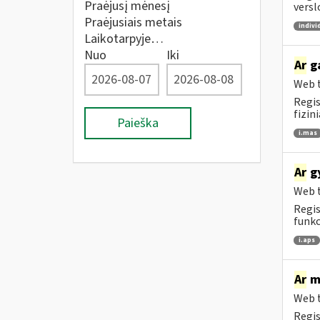
Praėjusį mėnesį
versl
Praėjusiais metais
indivi
Laikotarpyje…
Nuo
Iki
Ar
ga
Web t
Regis
fizin
Paieška
i.mas
Ar
gy
Web t
Regis
funkc
i.aps
Ar
me
Web t
Regis