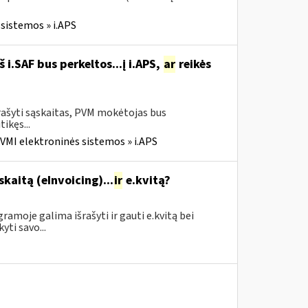
sistemos » i.APS
i.SAF bus perkeltos...į i.APS,
ar
reikės
rašyti sąskaitas, PVM mokėtojas bus
tikęs...
VMI elektroninės sistemos » i.APS
skaitą (eInvoicing)...
ir
e.kvitą?
amoje galima išrašyti ir gauti e.kvitą bei
yti savo...