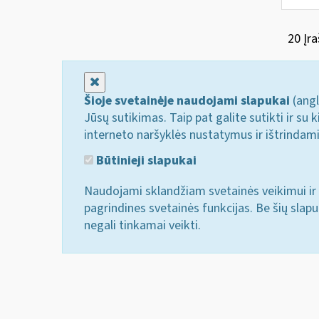
20 Įra
Uždaryti
Šioje svetainėje naudojami slapukai
(angl
Jūsų sutikimas. Taip pat galite sutikti ir s
interneto naršyklės nustatymus ir ištrindam
Būtinieji slapukai
Naudojami sklandžiam svetainės veikimui ir 
pagrindines svetainės funkcijas. Be šių slap
negali tinkamai veikti.