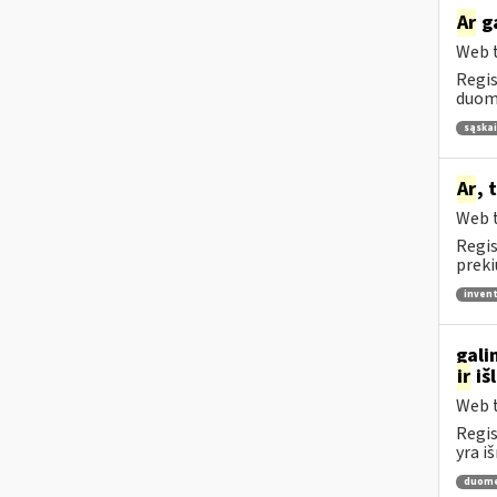
Ar
ga
Web t
Regis
duome
sąskai
Ar
, 
Web t
Regis
preki
invent
gali
ir
iš
Web t
Regis
yra i
duome