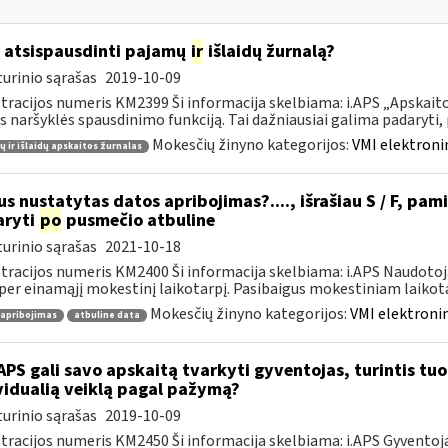
 atsispausdinti pajamų
ir
išlaidų žurnalą?
urinio sąrašas
2019-10-09
tracijos numeris KM2399 Ši informacija skelbiama: i.APS „Apskaitos
s naršyklės spausdinimo funkciją. Tai dažniausiai galima padaryti, pv
Mokesčių žinyno kategorijos:
VMI elektroni
 ir išlaidų apskaitos žurnalas
s nustatytas datos apribojimas?...., išrašiau S / F, pami
aryti
po
pusmečio atbuline
urinio sąrašas
2021-10-18
tracijos numeris KM2400 Ši informacija skelbiama: i.APS Naudotoja
per einamąjį mokestinį laikotarpį. Pasibaigus mokestiniam laikotar
Mokesčių žinyno kategorijos:
VMI elektronin
 apribojimas
atbuline data
APS gali savo apskaitą tvarkyti gyventojas, turintis tuo 
vidualią veiklą pagal pažymą?
urinio sąrašas
2019-10-09
tracijos numeris KM2450 Ši informacija skelbiama: i.APS Gyventojai