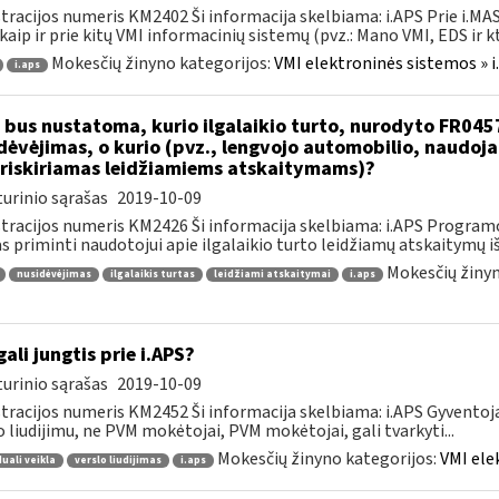
tracijos numeris KM2402 Ši informacija skelbiama: i.APS Prie i.MAS
kaip ir prie kitų VMI informacinių sistemų (pvz.: Mano VMI, EDS ir kt.)
Mokesčių žinyno kategorijos:
VMI elektroninės sistemos » i
i.aps
 bus nustatoma, kurio ilgalaikio turto, nurodyto FR045
dėvėjimas, o kurio (pvz., lengvojo automobilio, naudo
riskiriamas leidžiamiems atskaitymams)?
urinio sąrašas
2019-10-09
tracijos numeris KM2426 Ši informacija skelbiama: i.APS Programo
as priminti naudotojui apie ilgalaikio turto leidžiamų atskaitymų išl
Mokesčių žinyn
nusidėvėjimas
ilgalaikis turtas
leidžiami atskaitymai
i.aps
gali jungtis prie i.APS?
urinio sąrašas
2019-10-09
tracijos numeris KM2452 Ši informacija skelbiama: i.APS Gyventojai
o liudijimu, ne PVM mokėtojai, PVM mokėtojai, gali tvarkyti...
Mokesčių žinyno kategorijos:
VMI ele
duali veikla
verslo liudijimas
i.aps