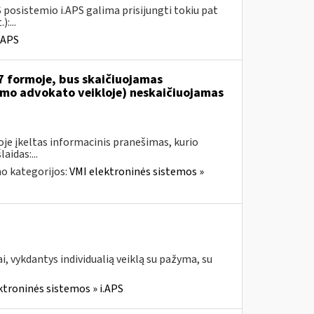
 posistemio i.APS galima prisijungti tokiu pat
:...
.APS
7 formoje, bus skaičiuojamas
jamo advokato veikloje) neskaičiuojamas
je įkeltas informacinis pranešimas, kurio
aidas:...
o kategorijos:
VMI elektroninės sistemos »
, vykdantys individualią veiklą su pažyma, su
ktroninės sistemos » i.APS