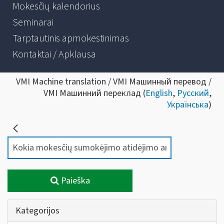
Mokesčių kalendorius
Seminarai
Tarptautinis apmokestinimas
Kontaktai / Apklausa
VMI Machine translation / VMI Машинный перевод /
VMI Машинний переклад (
English
,
Русский
,
Українська
)
Paieška
Kategorijos