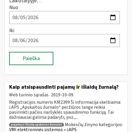
Laikotarpyje…
Nuo
Iki
Paieška
Kaip atsispausdinti pajamų
ir
išlaidų žurnalą?
Web turinio sąrašas
2019-10-09
Registracijos numeris KM2399 Ši informacija skelbiama:
i.APS „Apskaitos žurnalo“ peržiūros lange reikia
pasirinkti pačios naršyklės spausdinimo funkciją. Tai
dažniausiai galima padaryti, pvz.,...
Mokesčių žinyno kategorijos:
pajamų ir išlaidų apskaitos žurnalas
VMI elektroninės sistemos » i.APS