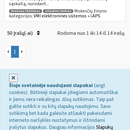
sąskaitą, nurodant...
Mokesčių žinyno
duomenų tikslinimas
atšaukimo funkcija
kategorijos:
VMI elektroninės sistemos » i.APS
50 Įrašų(-ai)
Rodoma nuo 1 iki 14 iš 14 irašų.
1
Uždaryti
Šioje svetainėje naudojami slapukai
(angl.
cookies). Būtinieji slapukai įdiegiami automatiškai
ir jiems nėra reikalingas Jūsų sutikimas. Taip pat
galite sutikti ir su kitų slapukų naudojimu. Savo
sutikimą bet kada galėsite atšaukti pakeisdami
interneto naršyklės nustatymus ir ištrindami
įrašytus slapukus. Daugiau informacijos
Slapukų