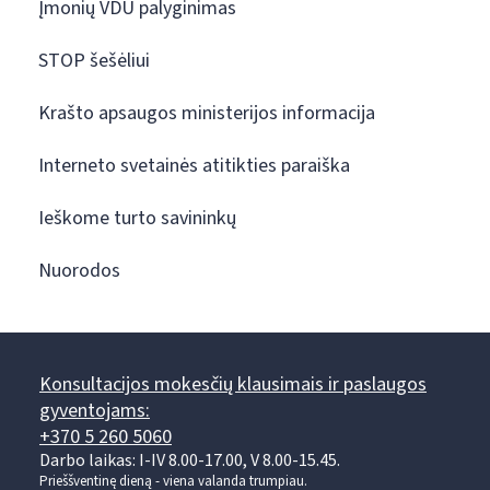
Įmonių VDU palyginimas
STOP šešėliui
Krašto apsaugos ministerijos informacija
Interneto svetainės atitikties paraiška
Ieškome turto savininkų
Nuorodos
Konsultacijos mokesčių klausimais ir paslaugos
gyventojams:
+370 5 260 5060
Darbo laikas: I-IV 8.00-17.00, V 8.00-15.45.
Prieššventinę dieną - viena valanda trumpiau.