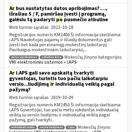
Ar
bus nustatytas datos apribojimas?....,
išrašiau S / F, pamiršau įvesti į programą,
galėsiu tą padaryti
po
pusmečio atbuline
Web turinio sąrašas
2021-10-18
Registracijos numeris KM2400 Ši informacija skelbiama:
i.APS Naudotojas pajamų ir išlaidų dokumentus gali
įvesti bet kada per einamąjį mokestinį laikotarpį.
Pasibaigus mokestiniam laikotarpiui,...
Mokesčių žinyno kategorijos:
datos apribojimas
atbuline data
VMI elektroninės sistemos » i.APS
Ar
i.APS gali savo apskaitą tvarkyti
gyventojas, turintis tuo pačiu laikotarpiu
verslo...liudijimą
ir
individualią veiklą pagal
pažymą?
Web turinio sąrašas
2019-10-09
Registracijos numeris KM2450 Ši informacija skelbiama:
i.APS Gyventojai, tuo pačiu metu vykdantys individualią
veiklą su verslo liudijimu ir individualią veiklą pagal
pažymą, gali tvarkyti...
Mokesčių žinyno
individuali veikla
verslo liudijimas
i.aps