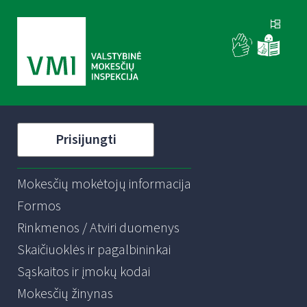
Prisijungti
Mokesčių mokėtojų informacija
Formos
Rinkmenos / Atviri duomenys
Skaičiuoklės ir pagalbininkai
Sąskaitos ir įmokų kodai
Mokesčių žinynas