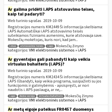
kategorijos:
VMI elektroninės sistemos » i.APS
Ar
galima pridėti i.APS atstovavimo teises,
kaip tai padaryti?
Web turinio sąrašas
2019-10-09
Registracijos numeris KM2449 Ši informacija skelbiama:
i.APS Automatiškai i.APS atstovavimo teisės
suteikiamos fiziniams asmenims, kurie atstovauja save.
Mokesčių mokėtojas, kuris nori, kad jam...
Mokesčių žinyno
i.mas
atstovavimo teisės
i.aps
kategorijos:
VMI elektroninės sistemos » i.APS
Ar
gyventojas gali pabandyti kaip veikia
virtualus buhalteris (i.APS)?
Web turinio sąrašas
2019-10-09
Registracijos numeris KM2434 Ši informacija skelbiama:
i.APS Išbandyti, kaip veikia programa, susipažinti su jos
funkcijomis ir galimybėmis - apsispręsti, ar nori
naudotis i. APS paslauga, ar ne,...
Mokesčių žinyno
i.aps
demo versija
virtualus buhalteris
kategorijos:
VMI elektroninės sistemos » i.APS
Ar
metų eigoje pateikus FR0457 duomenys