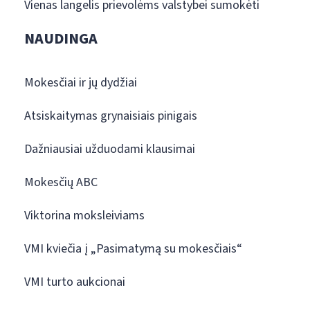
Vienas langelis prievolėms valstybei sumokėti
NAUDINGA
Mokesčiai ir jų dydžiai
Atsiskaitymas grynaisiais pinigais
Dažniausiai užduodami klausimai
Mokesčių ABC
Viktorina moksleiviams
VMI kviečia į „Pasimatymą su mokesčiais“
VMI turto aukcionai