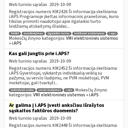
Web turinio sąrašas
2019-10-09
Registracijos numeris KM2426 Ši informacija skelbiama:
i.APS Programoje įkeltas informacinis pranešimas, kurio
tikslas priminti naudotojui apie ilgalaikio turto
leidžiamų atskaitymų išlaidas:...
fr0457
nusidėvėjimas
ilgalaikis turtas
leidžiami atskaitymai
i.aps
Mokesčių žinyno kategorijos:
VMI elektroninės sistemos
» i.APS
Kas gali jungtis prie i.APS?
Web turinio sąrašas
2019-10-09
Registracijos numeris KM2452 Ši informacija skelbiama:
i.APS Gyventojai, vykdantys individualią veiklą su
pažyma, su verslo liudijimu, ne PVM mokėtojai, PVM
mokėtojai, gali tvarkyti...
Mokesčių žinyno
individuali veikla
verslo liudijimas
i.aps
kategorijos:
VMI elektroninės sistemos » i.APS
Ar
galima į i.APS įvesti anksčiau išrašytos
sąskaitos faktūros duomenis?
Web turinio sąrašas
2019-10-09
Registracijos numeris KM2448 Ši informacija skelbiama: