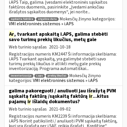
i.APS Taip, galima. Įvesdami elektroninės sąskaitos
faktūros duomenis, pasirinkite „Įvedami anksčiau
išrašytos sąskaitos duomenys“, jei norite...
Mokesčių žinyno kategorijos:
sąskaita faktūra
atgaline data
VMI elektroninės sistemos » i.APS
Ar
, tvarkant apskaitą i.APS, galima stebėti
savo turimų prekių likučius, metų gale
Web turinio sąrašas
2021-10-18
Registracijos numeris KM2447 Ši informacija skelbiama:
i.APS Tvarkant apskaitą, yra galimybė stebėti savo
turimų prekių likučius ir atlikti metų gale prekių
inventorizaciją. Programa automatiškai...
Mokesčių žinyno
inventorizacija
i.aps
prekių likučiai
kategorijos:
VMI elektroninės sistemos » i.APS
galima pakoreguoti / anuliuoti jau išrašytą PVM
sąskaitą faktūrą /sąskaitą faktūrą
ir
...kitus
pajamų
ir
išlaidų dokumentus?
Web turinio sąrašas
2021-09-02
Registracijos numeris KM2239 Ši informacija skelbiama:
i.APS Norint patikslinti / anuliuoti PVM sąskaitą faktūrą,
kuri yra išrašytą per i.SAF, reikia išrašyti „Kreditinę“