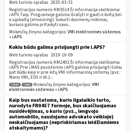
Web turinio sąrašas
2025-03-31
Registracijos numeris KM3514 Ši informacija skelbiama:
i.APS Taip. Programoje galima išrašyti ir gauti e.kvitą bei
e.sąskaitą (eInvoicing). Sukurti duomenų rinkiniai,
kuriuos galima pritaikyti savo...
Mokesčių žinyno kategorijos:
VMI elektroninės sistemos
» i.APS
Kokiu būdu galima prisijungti prie i.APS?
Web turinio sąrašas
2019-10-09
Registracijos numeris KM2402 Ši informacija skelbiama:
i.APS Prie i.MAS posistemio i.APS galima prisijungti tokiu
pat būdu kaip ir prie kitų VMI informacinių sistemų (pvz.:
Mano VMI, EDS ir kt.):...
Mokesčių žinyno kategorijos:
VMI
i.mas
i.aps
elektroninės sistemos » i.APS
Kaip bus nustatoma, kurio ilgalaikio turto,
nurodyto FR0457 formoje, bus skaičiuojamas
nusidėvėjimas, o kurio (pvz., lengvojo
automobilio, naudojamo advokato veikloje)
neskaičiuojamas (nepriskiriamas leidžiamiems
atskaitymams)?