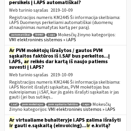
persikels į i.APS automatiškai?
Web turinio sąrašas
2019-10-09
Registracijos numeris KM2445 Ši informacija skelbiama:
i.APS Duomenys perkeliami automatiškai (duomenų
atnaujinimas numatytas kartą per parą).
Mokesčių žinyno kategorijos:
automatiškai
fr0457
i.aps
VMI elektroninės sistemos » i.APS
Ar
PVM mokėtojų išrašytos / gautos PVM
sąskaitos faktūros iš i.SAF bus perkeltos...į
i.APS,
ar
reikės dar kartą iš naujo patiems
suvesti į i.APS?
Web turinio sąrašas
2019-10-09
Registracijos numeris KM2446 Ši informacija skelbiama:
i.APS Norint išrašyti sąskaitas, PVM mokėtojas bus
nukreipiamas į i.SAF, kur jis galės išrašyti sąskaitas ir jas
gauti (jei bus sutikęs...
Mokesčių
i.saf
pvm mokėtojas
pvm sąskaita faktūra
i.aps
žinyno kategorijos:
VMI elektroninės sistemos » i.APS
Ar
virtualiame buhalteryje i.APS galima išrašyti
ir
gauti e.sąskaitą (eInvoicing)...
ir
e.kvitą?