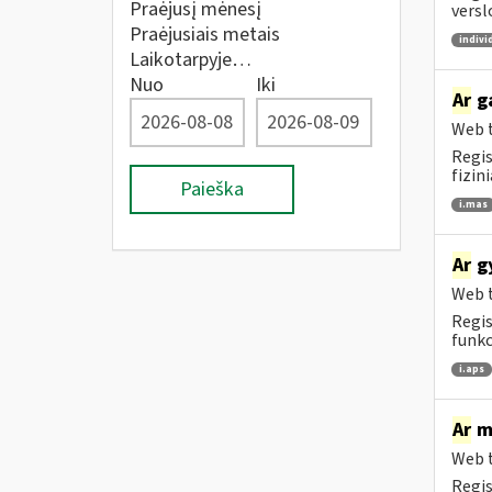
Praėjusį mėnesį
versl
Praėjusiais metais
indivi
Laikotarpyje…
Nuo
Iki
Ar
ga
Web t
Regis
fizin
Paieška
i.mas
Ar
gy
Web t
Regis
funkc
i.aps
Ar
me
Web t
Regis