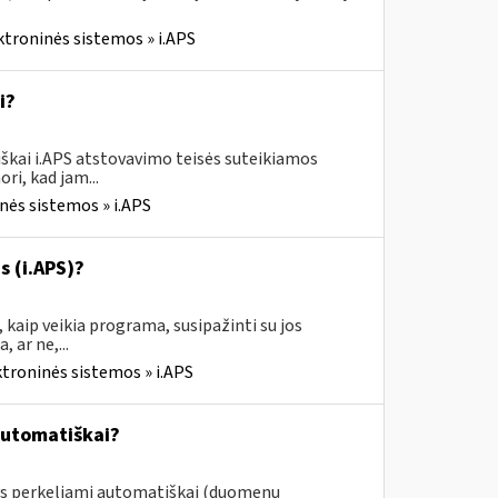
ktroninės sistemos » i.APS
i?
škai i.APS atstovavimo teisės suteikiamos
ri, kad jam...
nės sistemos » i.APS
s (i.APS)?
 kaip veikia programa, susipažinti su jos
 ar ne,...
ktroninės sistemos » i.APS
automatiškai?
ys perkeliami automatiškai (duomenų