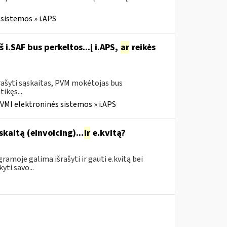
sistemos » i.APS
i.SAF bus perkeltos...į i.APS,
ar
reikės
rašyti sąskaitas, PVM mokėtojas bus
tikęs...
VMI elektroninės sistemos » i.APS
skaitą (eInvoicing)...
ir
e.kvitą?
amoje galima išrašyti ir gauti e.kvitą bei
yti savo...