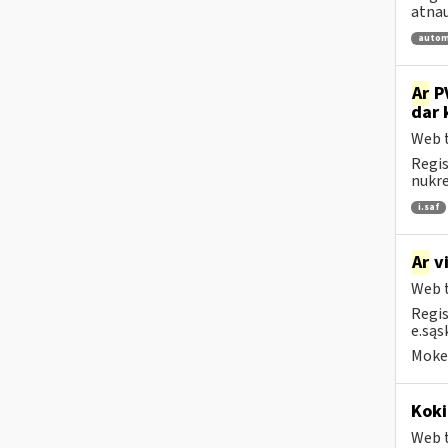
atnau
autom
Ar
PV
dar 
Web t
Regis
nukrei
i.saf
Ar
vi
Web t
Regis
e.sąs
Mokes
Koki
Web t