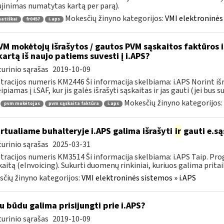
jinimas numatytas kartą per parą).
Mokesčių žinyno kategorijos:
VMI elektroninės 
atiškai
fr0457
i.aps
M mokėtojų išrašytos / gautos PVM sąskaitos faktūros iš 
kartą iš naujo patiems suvesti į i.APS?
urinio sąrašas
2019-10-09
tracijos numeris KM2446 Ši informacija skelbiama: i.APS Norint iš
piamas į i.SAF, kur jis galės išrašyti sąskaitas ir jas gauti (jei bus su
Mokesčių žinyno kategorijos:
pvm mokėtojas
pvm sąskaita faktūra
i.aps
rtualiame buhalteryje i.APS galima išrašyti
ir
gauti e.są
urinio sąrašas
2025-03-31
tracijos numeris KM3514 Ši informacija skelbiama: i.APS Taip. Progr
kaitą (eInvoicing). Sukurti duomenų rinkiniai, kuriuos galima pritaik
čių žinyno kategorijos:
VMI elektroninės sistemos » i.APS
u būdu galima prisijungti prie i.APS?
urinio sąrašas
2019-10-09