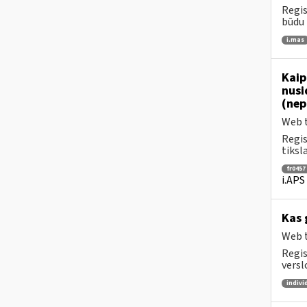
Regis
būdu 
i.mas
Kaip
nusi
(nep
Web t
Regis
tiksl
fr0457
i.APS
Kas 
Web t
Regis
versl
indivi