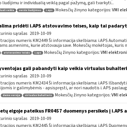
o liudijimu ir individualią veiklą pagal pažymą, gali tvarkyti...
Mokesčių žinyno kategorijos:
VMI ele
duali veikla
verslo liudijimas
i.aps
lima pridėti i.APS atstovavimo teises, kaip tai padaryt
urinio sąrašas
2019-10-09
tracijos numeris KM2449 Ši informacija skelbiama: i.APS Automati
iams asmenims, kurie atstovauja save. Mokesčių mokėtojas, kuris no
Mokesčių žinyno kategorijos:
VMI elektroni
atstovavimo teisės
i.aps
ventojas gali pabandyti kaip veikia virtualus buhalteri
urinio sąrašas
2019-10-09
tracijos numeris KM2434 Ši informacija skelbiama: i.APS Išbandyti,
ijomis ir galimybėmis - apsispręsti, ar nori naudotis i. APS paslauga,
Mokesčių žinyno kategorijos:
VMI ele
demo versija
virtualus buhalteris
tų eigoje pateikus FR0457 duomenys persikels į i.APS 
urinio sąrašas
2019-10-09
tracijos numeris KM2445 Ši informacija skelbiama: i.APS Duomen