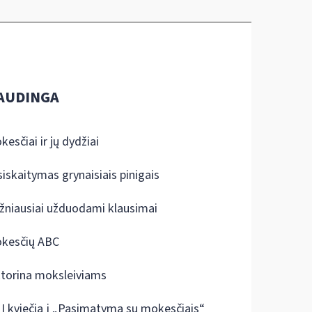
AUDINGA
kesčiai ir jų dydžiai
siskaitymas grynaisiais pinigais
žniausiai užduodami klausimai
kesčių ABC
ktorina moksleiviams
I kviečia į „Pasimatymą su mokesčiais“