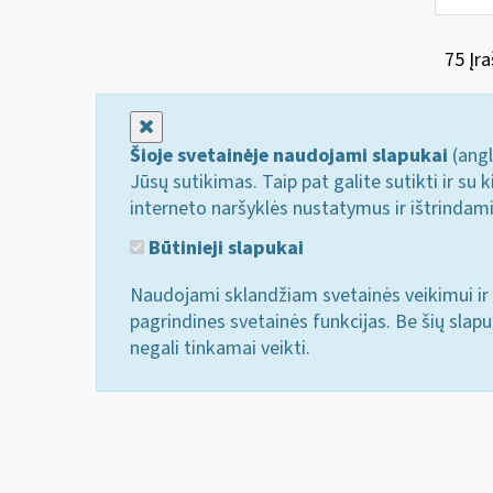
75 Įra
Uždaryti
Šioje svetainėje naudojami slapukai
(angl
Jūsų sutikimas. Taip pat galite sutikti ir s
interneto naršyklės nustatymus ir ištrindam
Būtinieji slapukai
Naudojami sklandžiam svetainės veikimui ir 
pagrindines svetainės funkcijas. Be šių slap
negali tinkamai veikti.