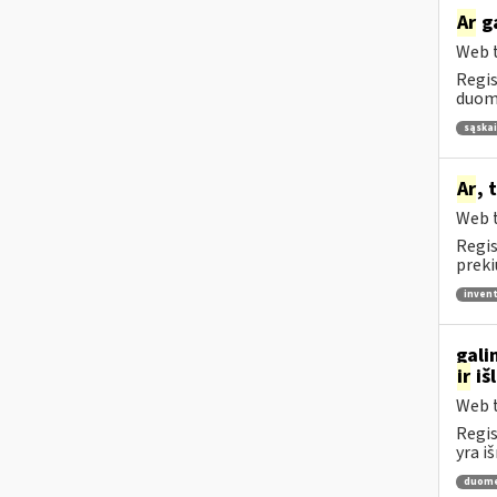
Ar
ga
Web t
Regis
duome
sąskai
Ar
, 
Web t
Regis
preki
invent
gali
ir
iš
Web t
Regis
yra i
duome