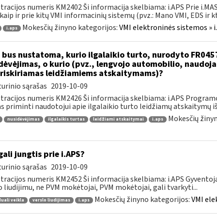
tracijos numeris KM2402 Ši informacija skelbiama: i.APS Prie i.MAS
kaip ir prie kitų VMI informacinių sistemų (pvz.: Mano VMI, EDS ir kt.)
Mokesčių žinyno kategorijos:
VMI elektroninės sistemos » i
i.aps
 bus nustatoma, kurio ilgalaikio turto, nurodyto FR045
dėvėjimas, o kurio (pvz., lengvojo automobilio, naudo
riskiriamas leidžiamiems atskaitymams)?
urinio sąrašas
2019-10-09
tracijos numeris KM2426 Ši informacija skelbiama: i.APS Programo
as priminti naudotojui apie ilgalaikio turto leidžiamų atskaitymų išl
Mokesčių žinyn
nusidėvėjimas
ilgalaikis turtas
leidžiami atskaitymai
i.aps
gali jungtis prie i.APS?
urinio sąrašas
2019-10-09
tracijos numeris KM2452 Ši informacija skelbiama: i.APS Gyventojai
o liudijimu, ne PVM mokėtojai, PVM mokėtojai, gali tvarkyti...
Mokesčių žinyno kategorijos:
VMI ele
duali veikla
verslo liudijimas
i.aps