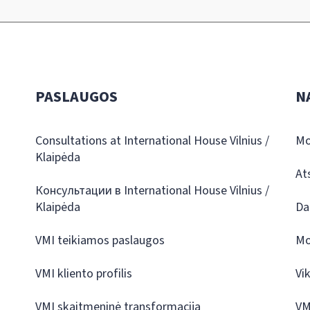
PASLAUGOS
N
Consultations at International House Vilnius /
Mo
Klaipėda
At
Консультации в International House Vilnius /
Klaipėda
Da
VMI teikiamos paslaugos
Mo
VMI kliento profilis
Vi
VMI skaitmeninė transformacija
VM