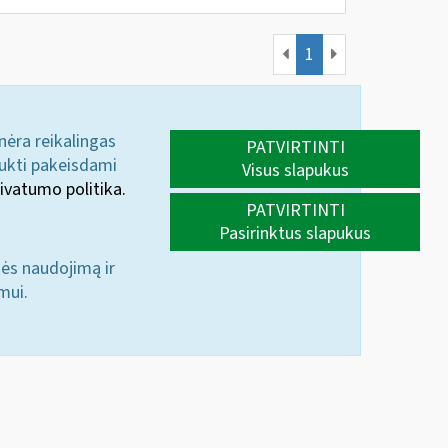
1
 nėra reikalingas
PATVIRTINTI
aukti pakeisdami
Visus slapukus
ivatumo politika.
PATVIRTINTI
Pasirinktus slapukus
nės naudojimą ir
mui.