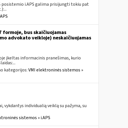
 posistemio i.APS galima prisijungti tokiu pat
:...
.APS
7 formoje, bus skaičiuojamas
jamo advokato veikloje) neskaičiuojamas
je įkeltas informacinis pranešimas, kurio
aidas:...
o kategorijos:
VMI elektroninės sistemos »
, vykdantys individualią veiklą su pažyma, su
ktroninės sistemos » i.APS