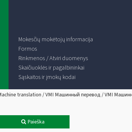
Mokesčių mokėtojų informacija
Formos
Rinkmenos / Atviri duomenys
Skaičiuoklės ir pagalbininkai
Sąskaitos ir įmokų kodai
Machine translation / VMI Машинный перевод / VMI Машин
Paieška