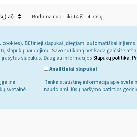
šų(-ai)
Rodoma nuo 1 iki 14 iš 14 irašų.
. cookies). Būtinieji slapukai įdiegiami automatiškai ir jiems
u kitų slapukų naudojimu. Savo sutikimą bet kada galėsite atš
i įrašytus slapukus. Daugiau informacijos
Slapukų politika
;
Pr
Analitiniai slapukai
įgalina
Renka statistinę informaciją apie svetai
ukų svetainė
naudojami Jūsų naršymo patirties gerini