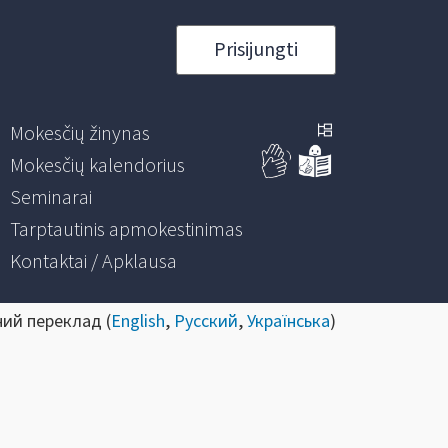
Prisijungti
Mokesčių žinynas
Mokesčių kalendorius
Seminarai
Tarptautinis apmokestinimas
Kontaktai / Apklausa
ний переклад (
English
,
Русский
,
Українська
)