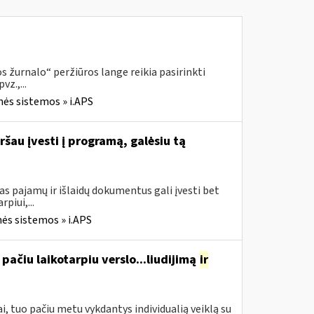
 žurnalo“ peržiūros lange reikia pasirinkti
z.,...
nės sistemos » i.APS
ršau įvesti į programą, galėsiu tą
s pajamų ir išlaidų dokumentus gali įvesti bet
piui,...
ės sistemos » i.APS
pačiu laikotarpiu verslo...liudijimą
ir
, tuo pačiu metu vykdantys individualią veiklą su