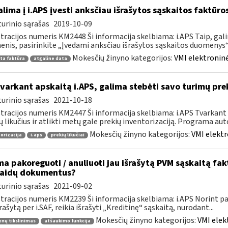
lima į i.APS įvesti anksčiau išrašytos sąskaitos faktūr
urinio sąrašas
2019-10-09
tracijos numeris KM2448 Ši informacija skelbiama: i.APS Taip, gal
nis, pasirinkite „Įvedami anksčiau išrašytos sąskaitos duomenys“, j
Mokesčių žinyno kategorijos:
VMI elektroninė
ta faktūra
atgaline data
tvarkant apskaitą i.APS, galima stebėti savo turimų prek
urinio sąrašas
2021-10-18
tracijos numeris KM2447 Ši informacija skelbiama: i.APS Tvarkant 
ų likučius ir atlikti metų gale prekių inventorizaciją. Programa aut
Mokesčių žinyno kategorijos:
VMI elektr
orizacija
i.aps
prekių likučiai
ma pakoreguoti / anuliuoti jau išrašytą PVM sąskaitą fa
laidų dokumentus?
urinio sąrašas
2021-09-02
tracijos numeris KM2239 Ši informacija skelbiama: i.APS Norint pati
šrašytą per i.SAF, reikia išrašyti „Kreditinę“ sąskaitą, nurodant...
Mokesčių žinyno kategorijos:
VMI elek
nų tikslinimas
atšaukimo funkcija