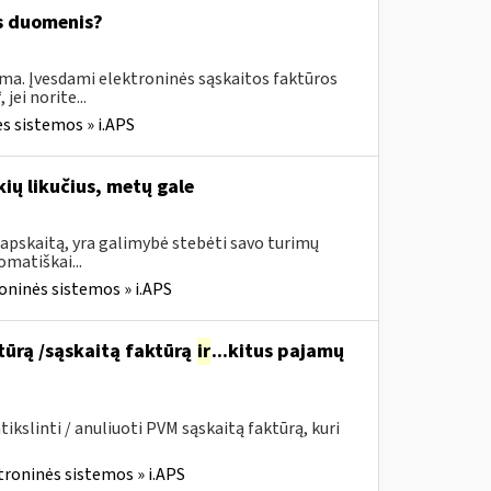
os duomenis?
ima. Įvesdami elektroninės sąskaitos faktūros
ei norite...
s sistemos » i.APS
ių likučius, metų gale
apskaitą, yra galimybė stebėti savo turimų
omatiškai...
oninės sistemos » i.APS
ktūrą /sąskaitą faktūrą
ir
...kitus pajamų
kslinti / anuliuoti PVM sąskaitą faktūrą, kuri
troninės sistemos » i.APS