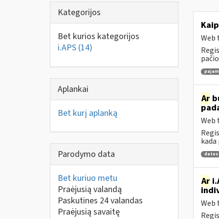
Kategorijos
Kaip
Bet kurios kategorijos
Web t
i.APS
(14)
Regis
pačio
pajamų
Aplankai
Ar
bu
pad
Bet kurį aplanką
Web t
Regis
kada 
Parodymo data
datos
Bet kuriuo metu
Ar
i.
Praėjusią valandą
indi
Paskutines 24 valandas
Web t
Praėjusią savaitę
Regis