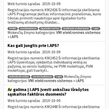
Web turinio sąrašas
2019-10-09
Registracijos numeris KM2426 Ši informacija skelbiama:
i.APS Programoje įkeltas informacinis pranešimas, kurio
tikslas priminti naudotojui apie ilgalaikio turto
leidžiamų atskaitymų išlaidas:...
fr0457
nusidėvėjimas
ilgalaikis turtas
leidžiami atskaitymai
i.aps
Mokesčių žinyno kategorijos:
VMI elektroninės sistemos
» i.APS
Kas gali jungtis prie i.APS?
Web turinio sąrašas
2019-10-09
Registracijos numeris KM2452 Ši informacija skelbiama:
i.APS Gyventojai, vykdantys individualią veiklą su
pažyma, su verslo liudijimu, ne PVM mokėtojai, PVM
mokėtojai, gali tvarkyti...
Mokesčių žinyno
individuali veikla
verslo liudijimas
i.aps
kategorijos:
VMI elektroninės sistemos » i.APS
Ar
galima į i.APS įvesti anksčiau išrašytos
sąskaitos faktūros duomenis?
Web turinio sąrašas
2019-10-09
Registracijos numeris KM2448 Ši informacija skelbiama: