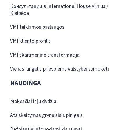
Консультации в International House Vilnius /
Klaipėda
VMI teikiamos paslaugos
VMI kliento profilis
VMI skaitmeninė transformacija
Vienas langelis prievolėms valstybei sumokėti
NAUDINGA
Mokesčiai ir jų dydžiai
Atsiskaitymas grynaisiais pinigais
Dažniausiai užduodami klausimai