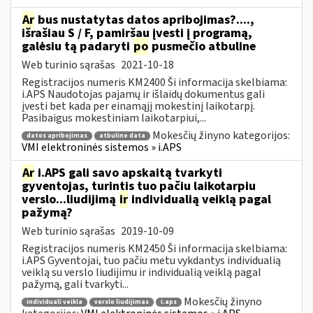
Ar
bus nustatytas datos apribojimas?....,
išrašiau S / F, pamiršau įvesti į programą,
galėsiu tą padaryti
po
pusmečio atbuline
Web turinio sąrašas
2021-10-18
Registracijos numeris KM2400 Ši informacija skelbiama:
i.APS Naudotojas pajamų ir išlaidų dokumentus gali
įvesti bet kada per einamąjį mokestinį laikotarpį.
Pasibaigus mokestiniam laikotarpiui,...
Mokesčių žinyno kategorijos:
datos apribojimas
atbuline data
VMI elektroninės sistemos » i.APS
Ar
i.APS gali savo apskaitą tvarkyti
gyventojas, turintis tuo pačiu laikotarpiu
verslo...liudijimą
ir
individualią veiklą pagal
pažymą?
Web turinio sąrašas
2019-10-09
Registracijos numeris KM2450 Ši informacija skelbiama:
i.APS Gyventojai, tuo pačiu metu vykdantys individualią
veiklą su verslo liudijimu ir individualią veiklą pagal
pažymą, gali tvarkyti...
Mokesčių žinyno
individuali veikla
verslo liudijimas
i.aps