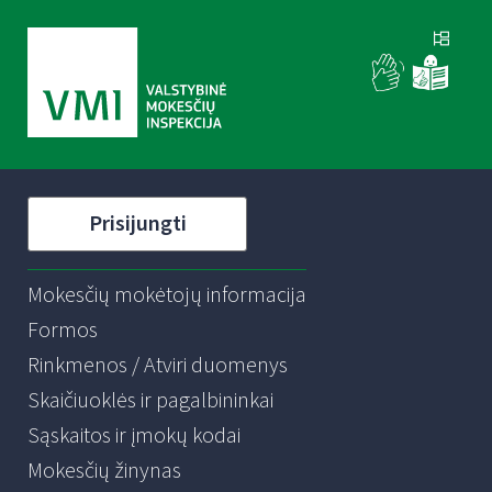
Prisijungti
Mokesčių mokėtojų informacija
Formos
Rinkmenos / Atviri duomenys
Skaičiuoklės ir pagalbininkai
Sąskaitos ir įmokų kodai
Mokesčių žinynas