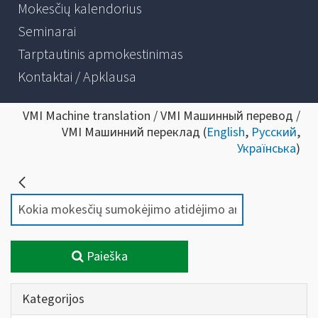
Mokesčių kalendorius
Seminarai
Tarptautinis apmokestinimas
Kontaktai / Apklausa
VMI Machine translation / VMI Машинный перевод /
VMI Машинний переклад (
English
,
Русский
,
Українська
)
Paieška
Kategorijos