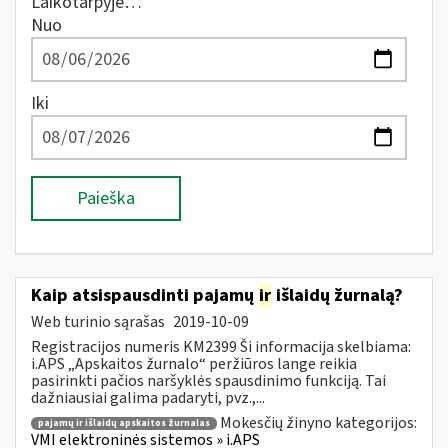
Laikotarpyje…
Nuo
Iki
Paieška
Kaip atsispausdinti pajamų
ir
išlaidų žurnalą?
Web turinio sąrašas
2019-10-09
Registracijos numeris KM2399 Ši informacija skelbiama:
i.APS „Apskaitos žurnalo“ peržiūros lange reikia
pasirinkti pačios naršyklės spausdinimo funkciją. Tai
dažniausiai galima padaryti, pvz.,...
Mokesčių žinyno kategorijos:
pajamų ir išlaidų apskaitos žurnalas
VMI elektroninės sistemos » i.APS