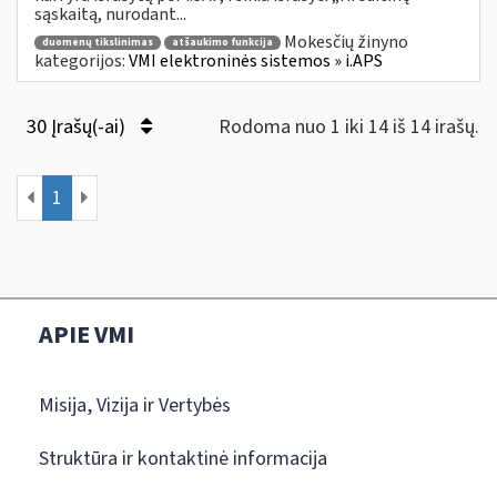
sąskaitą, nurodant...
Mokesčių žinyno
duomenų tikslinimas
atšaukimo funkcija
kategorijos:
VMI elektroninės sistemos » i.APS
30 Įrašų(-ai)
Rodoma nuo 1 iki 14 iš 14 irašų.
1
APIE VMI
Misija, Vizija ir Vertybės
Struktūra ir kontaktinė informacija