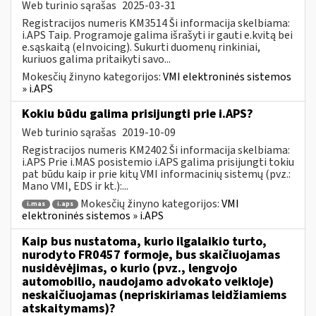
Web turinio sąrašas
2025-03-31
Registracijos numeris KM3514 Ši informacija skelbiama:
i.APS Taip. Programoje galima išrašyti ir gauti e.kvitą bei
e.sąskaitą (eInvoicing). Sukurti duomenų rinkiniai,
kuriuos galima pritaikyti savo...
Mokesčių žinyno kategorijos:
VMI elektroninės sistemos
» i.APS
Kokiu būdu galima prisijungti prie i.APS?
Web turinio sąrašas
2019-10-09
Registracijos numeris KM2402 Ši informacija skelbiama:
i.APS Prie i.MAS posistemio i.APS galima prisijungti tokiu
pat būdu kaip ir prie kitų VMI informacinių sistemų (pvz.:
Mano VMI, EDS ir kt.):...
Mokesčių žinyno kategorijos:
VMI
i.mas
i.aps
elektroninės sistemos » i.APS
Kaip bus nustatoma, kurio ilgalaikio turto,
nurodyto FR0457 formoje, bus skaičiuojamas
nusidėvėjimas, o kurio (pvz., lengvojo
automobilio, naudojamo advokato veikloje)
neskaičiuojamas (nepriskiriamas leidžiamiems
atskaitymams)?