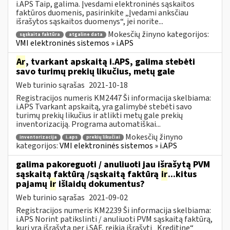
i.APS Taip, galima. Įvesdami elektroninės sąskaitos
faktūros duomenis, pasirinkite „Įvedami anksčiau
išrašytos sąskaitos duomenys“, jei norite...
Mokesčių žinyno kategorijos:
sąskaita faktūra
atgaline data
VMI elektroninės sistemos » i.APS
Ar
, tvarkant apskaitą i.APS, galima stebėti
savo turimų prekių likučius, metų gale
Web turinio sąrašas
2021-10-18
Registracijos numeris KM2447 Ši informacija skelbiama:
i.APS Tvarkant apskaitą, yra galimybė stebėti savo
turimų prekių likučius ir atlikti metų gale prekių
inventorizaciją. Programa automatiškai...
Mokesčių žinyno
inventorizacija
i.aps
prekių likučiai
kategorijos:
VMI elektroninės sistemos » i.APS
galima pakoreguoti / anuliuoti jau išrašytą PVM
sąskaitą faktūrą /sąskaitą faktūrą
ir
...kitus
pajamų
ir
išlaidų dokumentus?
Web turinio sąrašas
2021-09-02
Registracijos numeris KM2239 Ši informacija skelbiama:
i.APS Norint patikslinti / anuliuoti PVM sąskaitą faktūrą,
kuri yra išrašytą per i.SAF, reikia išrašyti „Kreditinę“