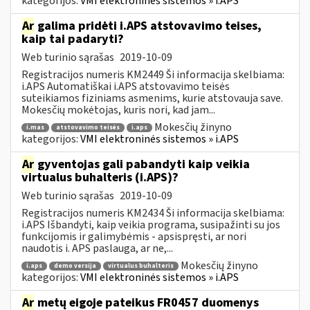
kategorijos:
VMI elektroninės sistemos » i.APS
Ar
galima pridėti i.APS atstovavimo teises,
kaip tai padaryti?
Web turinio sąrašas
2019-10-09
Registracijos numeris KM2449 Ši informacija skelbiama:
i.APS Automatiškai i.APS atstovavimo teisės
suteikiamos fiziniams asmenims, kurie atstovauja save.
Mokesčių mokėtojas, kuris nori, kad jam...
Mokesčių žinyno
i.mas
atstovavimo teisės
i.aps
kategorijos:
VMI elektroninės sistemos » i.APS
Ar
gyventojas gali pabandyti kaip veikia
virtualus buhalteris (i.APS)?
Web turinio sąrašas
2019-10-09
Registracijos numeris KM2434 Ši informacija skelbiama:
i.APS Išbandyti, kaip veikia programa, susipažinti su jos
funkcijomis ir galimybėmis - apsispręsti, ar nori
naudotis i. APS paslauga, ar ne,...
Mokesčių žinyno
i.aps
demo versija
virtualus buhalteris
kategorijos:
VMI elektroninės sistemos » i.APS
Ar
metų eigoje pateikus FR0457 duomenys