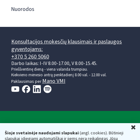
Nuorodos
Konsultacijos mokesčių klausimais ir paslaugos
gyventojams:
+370 5 260 5060
Darbo laikas: I-IV 8.00-17.00, V 8.00-15.45.
Prieššventinę dieną - viena valanda trumpiau.
Kiekvieno mėnesio antrą penktadienį 8.00 val. - 12.00 val.
Mano VMI
Paklausimas per
Valstybinė mokesčių inspekcija prie Lietuvos
U
Respublikos finansų ministerijos
Šioje svetainėje naudojami slapukai
(angl. cookies). Būtinieji
slapukai įdiegiami automatiškai ir jiems nėra reikalingas Jūsų