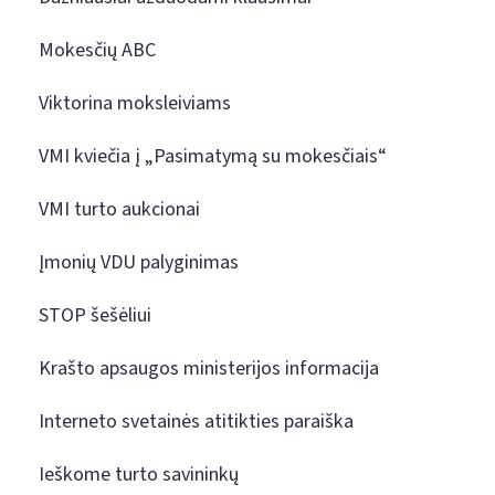
Mokesčių ABC
Viktorina moksleiviams
VMI kviečia į „Pasimatymą su mokesčiais“
VMI turto aukcionai
Įmonių VDU palyginimas
STOP šešėliui
Krašto apsaugos ministerijos informacija
Interneto svetainės atitikties paraiška
Ieškome turto savininkų