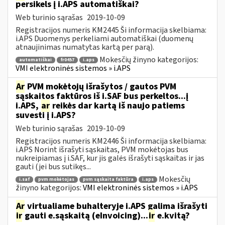
persikels į i.APS automatiškai?
Web turinio sąrašas
2019-10-09
Registracijos numeris KM2445 Ši informacija skelbiama:
i.APS Duomenys perkeliami automatiškai (duomenų
atnaujinimas numatytas kartą per parą).
Mokesčių žinyno kategorijos:
automatiškai
fr0457
i.aps
VMI elektroninės sistemos » i.APS
Ar
PVM mokėtojų išrašytos / gautos PVM
sąskaitos faktūros iš i.SAF bus perkeltos...į
i.APS,
ar
reikės dar kartą iš naujo patiems
suvesti į i.APS?
Web turinio sąrašas
2019-10-09
Registracijos numeris KM2446 Ši informacija skelbiama:
i.APS Norint išrašyti sąskaitas, PVM mokėtojas bus
nukreipiamas į i.SAF, kur jis galės išrašyti sąskaitas ir jas
gauti (jei bus sutikęs...
Mokesčių
i.saf
pvm mokėtojas
pvm sąskaita faktūra
i.aps
žinyno kategorijos:
VMI elektroninės sistemos » i.APS
Ar
virtualiame buhalteryje i.APS galima išrašyti
ir
gauti e.sąskaitą (eInvoicing)...
ir
e.kvitą?