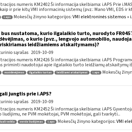
tracijos numeris KM2402 Ši informacija skelbiama: i.APS Prie i.MAS
kaip ir prie kitų VMI informacinių sistemų (pvz.: Mano VMI, EDS ir kt.)
Mokesčių žinyno kategorijos:
VMI elektroninės sistemos » i
i.aps
 bus nustatoma, kurio ilgalaikio turto, nurodyto FR045
dėvėjimas, o kurio (pvz., lengvojo automobilio, naudo
riskiriamas leidžiamiems atskaitymams)?
urinio sąrašas
2019-10-09
tracijos numeris KM2426 Ši informacija skelbiama: i.APS Programo
as priminti naudotojui apie ilgalaikio turto leidžiamų atskaitymų išl
Mokesčių žinyn
nusidėvėjimas
ilgalaikis turtas
leidžiami atskaitymai
i.aps
gali jungtis prie i.APS?
urinio sąrašas
2019-10-09
tracijos numeris KM2452 Ši informacija skelbiama: i.APS Gyventojai
o liudijimu, ne PVM mokėtojai, PVM mokėtojai, gali tvarkyti...
Mokesčių žinyno kategorijos:
VMI ele
duali veikla
verslo liudijimas
i.aps