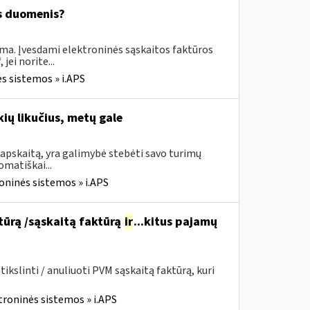
os duomenis?
ima. Įvesdami elektroninės sąskaitos faktūros
ei norite...
s sistemos » i.APS
ių likučius, metų gale
apskaitą, yra galimybė stebėti savo turimų
omatiškai...
oninės sistemos » i.APS
ktūrą /sąskaitą faktūrą
ir
...kitus pajamų
kslinti / anuliuoti PVM sąskaitą faktūrą, kuri
troninės sistemos » i.APS