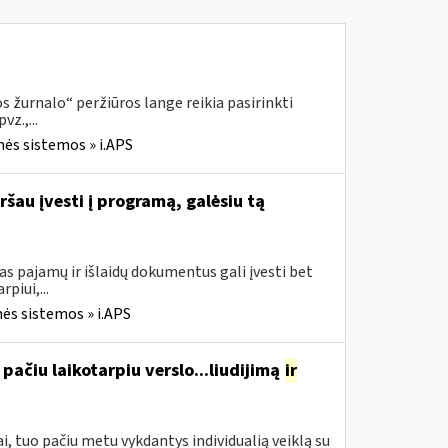
 žurnalo“ peržiūros lange reikia pasirinkti
z.,...
nės sistemos » i.APS
ršau įvesti į programą, galėsiu tą
s pajamų ir išlaidų dokumentus gali įvesti bet
piui,...
ės sistemos » i.APS
pačiu laikotarpiu verslo...liudijimą
ir
, tuo pačiu metu vykdantys individualią veiklą su