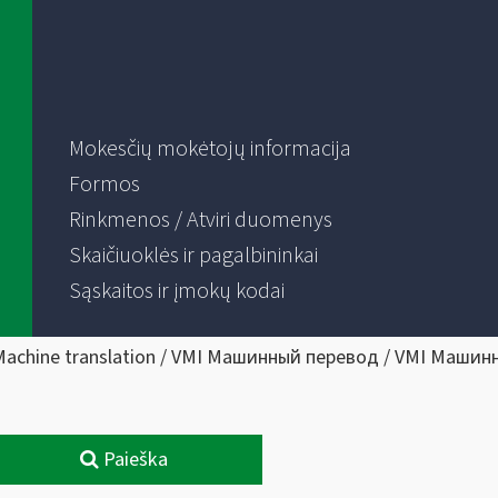
Mokesčių mokėtojų informacija
Formos
Rinkmenos / Atviri duomenys
Skaičiuoklės ir pagalbininkai
Sąskaitos ir įmokų kodai
Machine translation / VMI Машинный перевод / VMI Машин
Paieška