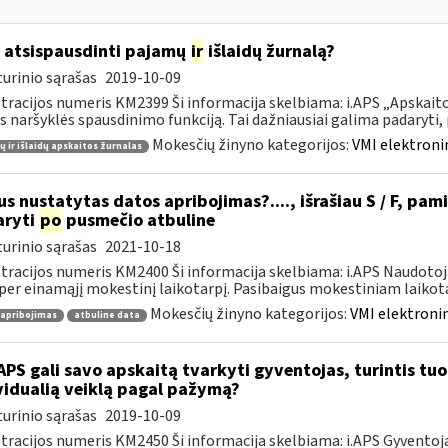
 atsispausdinti pajamų
ir
išlaidų žurnalą?
urinio sąrašas
2019-10-09
tracijos numeris KM2399 Ši informacija skelbiama: i.APS „Apskaitos
s naršyklės spausdinimo funkciją. Tai dažniausiai galima padaryti, pv
Mokesčių žinyno kategorijos:
VMI elektroni
 ir išlaidų apskaitos žurnalas
s nustatytas datos apribojimas?...., išrašiau S / F, pami
aryti
po
pusmečio atbuline
urinio sąrašas
2021-10-18
tracijos numeris KM2400 Ši informacija skelbiama: i.APS Naudotoja
per einamąjį mokestinį laikotarpį. Pasibaigus mokestiniam laikotar
Mokesčių žinyno kategorijos:
VMI elektronin
 apribojimas
atbuline data
APS gali savo apskaitą tvarkyti gyventojas, turintis tuo 
vidualią veiklą pagal pažymą?
urinio sąrašas
2019-10-09
tracijos numeris KM2450 Ši informacija skelbiama: i.APS Gyventojai