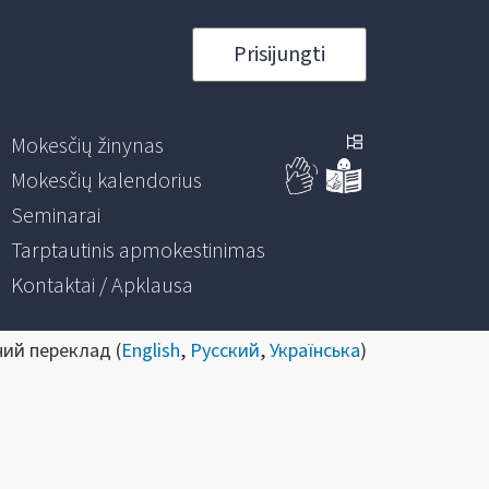
Prisijungti
Mokesčių žinynas
Mokesčių kalendorius
Seminarai
Tarptautinis apmokestinimas
Kontaktai / Apklausa
ний переклад (
English
,
Русский
,
Українська
)