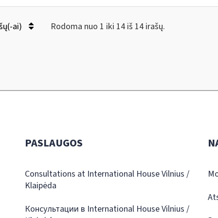
šų(-ai)
Rodoma nuo 1 iki 14 iš 14 irašų.
PASLAUGOS
N
Consultations at International House Vilnius /
Mo
Klaipėda
At
Консультации в International House Vilnius /