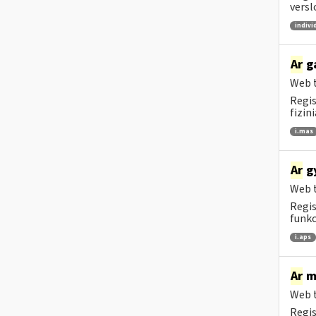
versl
indivi
Ar
ga
Web t
Regis
fizin
i.mas
Ar
gy
Web t
Regis
funkc
i.aps
Ar
me
Web t
Regis