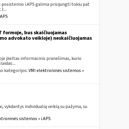
 posistemio i.APS galima prisijungti tokiu pat
:...
.APS
7 formoje, bus skaičiuojamas
jamo advokato veikloje) neskaičiuojamas
je įkeltas informacinis pranešimas, kurio
aidas:...
o kategorijos:
VMI elektroninės sistemos »
, vykdantys individualią veiklą su pažyma, su
ktroninės sistemos » i.APS