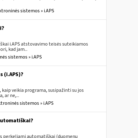
ktroninės sistemos » i.APS
i?
škai i.APS atstovavimo teisės suteikiamos
ri, kad jam...
nės sistemos » i.APS
s (i.APS)?
 kaip veikia programa, susipažinti su jos
 ar ne,...
ktroninės sistemos » i.APS
automatiškai?
ys perkeliami automatiškai (duomenų