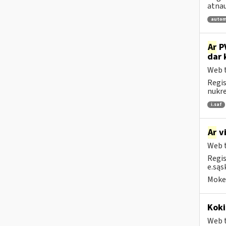
atnau
autom
Ar
PV
dar 
Web t
Regis
nukrei
i.saf
Ar
vi
Web t
Regis
e.sąs
Mokes
Koki
Web t