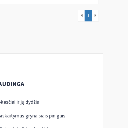
1
AUDINGA
kesčiai ir jų dydžiai
siskaitymas grynaisiais pinigais