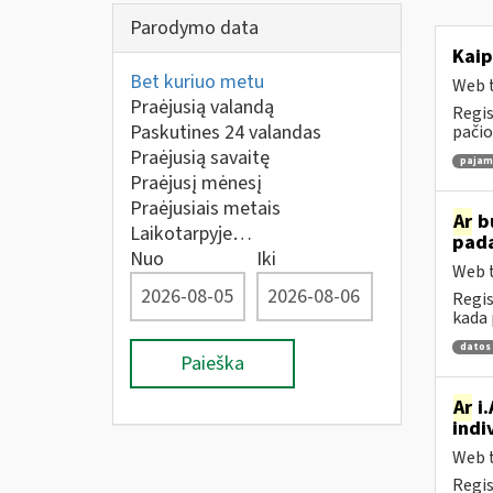
Parodymo data
Kaip
Bet kuriuo metu
Web t
Praėjusią valandą
Regis
Paskutines 24 valandas
pačio
Praėjusią savaitę
pajamų
Praėjusį mėnesį
Praėjusiais metais
Ar
bu
Laikotarpyje…
pad
Nuo
Iki
Web t
Regis
kada 
datos
Paieška
Ar
i.
indi
Web t
Regis