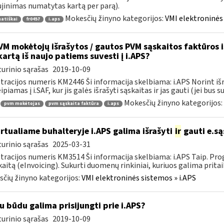
jinimas numatytas kartą per parą).
Mokesčių žinyno kategorijos:
VMI elektroninės 
atiškai
fr0457
i.aps
M mokėtojų išrašytos / gautos PVM sąskaitos faktūros iš 
kartą iš naujo patiems suvesti į i.APS?
urinio sąrašas
2019-10-09
tracijos numeris KM2446 Ši informacija skelbiama: i.APS Norint iš
piamas į i.SAF, kur jis galės išrašyti sąskaitas ir jas gauti (jei bus su
Mokesčių žinyno kategorijos:
pvm mokėtojas
pvm sąskaita faktūra
i.aps
rtualiame buhalteryje i.APS galima išrašyti
ir
gauti e.są
urinio sąrašas
2025-03-31
tracijos numeris KM3514 Ši informacija skelbiama: i.APS Taip. Progr
kaitą (eInvoicing). Sukurti duomenų rinkiniai, kuriuos galima pritaik
čių žinyno kategorijos:
VMI elektroninės sistemos » i.APS
u būdu galima prisijungti prie i.APS?
urinio sąrašas
2019-10-09