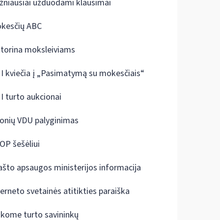
žniausiai užduodami klausimai
kesčių ABC
ktorina moksleiviams
I kviečia į „Pasimatymą su mokesčiais“
I turto aukcionai
onių VDU palyginimas
OP šešėliui
ašto apsaugos ministerijos informacija
terneto svetainės atitikties paraiška
škome turto savininkų