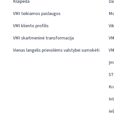
Klaipėda
Da
VMI teikiamos paslaugos
Mo
VMI kliento profilis
Vi
VMI skaitmeninė transformacija
VM
Vienas langelis prievolėms valstybei sumokėti
VM
Įm
ST
Kr
In
Ie