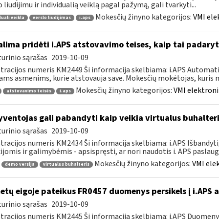
o liudijimu ir individualią veiklą pagal pažymą, gali tvarkyti...
Mokesčių žinyno kategorijos:
VMI ele
duali veikla
verslo liudijimas
i.aps
lima pridėti i.APS atstovavimo teises, kaip tai padaryt
urinio sąrašas
2019-10-09
tracijos numeris KM2449 Ši informacija skelbiama: i.APS Automati
iams asmenims, kurie atstovauja save. Mokesčių mokėtojas, kuris no
Mokesčių žinyno kategorijos:
VMI elektroni
atstovavimo teisės
i.aps
ventojas gali pabandyti kaip veikia virtualus buhalteri
urinio sąrašas
2019-10-09
tracijos numeris KM2434 Ši informacija skelbiama: i.APS Išbandyti,
ijomis ir galimybėmis - apsispręsti, ar nori naudotis i. APS paslauga,
Mokesčių žinyno kategorijos:
VMI ele
demo versija
virtualus buhalteris
tų eigoje pateikus FR0457 duomenys persikels į i.APS 
urinio sąrašas
2019-10-09
tracijos numeris KM2445 Ši informacija skelbiama: i.APS Duomen