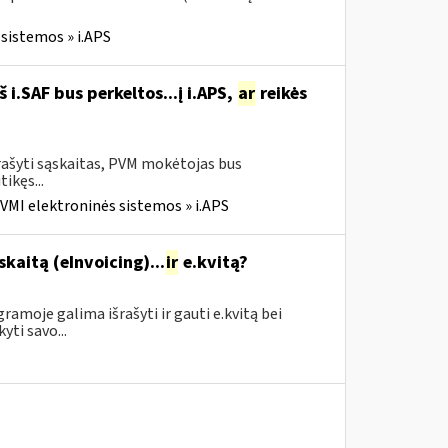
sistemos » i.APS
i.SAF bus perkeltos...į i.APS,
ar
reikės
rašyti sąskaitas, PVM mokėtojas bus
tikęs...
VMI elektroninės sistemos » i.APS
skaitą (eInvoicing)...
ir
e.kvitą?
amoje galima išrašyti ir gauti e.kvitą bei
yti savo...