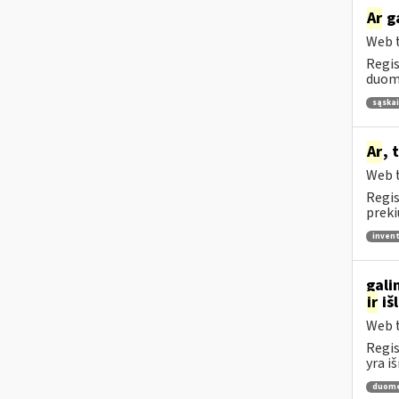
Ar
ga
Web t
Regis
duome
sąskai
Ar
, 
Web t
Regis
preki
invent
gali
ir
iš
Web t
Regis
yra i
duome