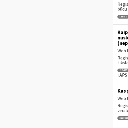
Regis
būdu 
i.mas
Kaip
nusi
(nep
Web t
Regis
tiksl
fr0457
i.APS
Kas 
Web t
Regis
versl
indivi