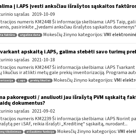
lima į i.APS įvesti anksčiau išrašytos sąskaitos faktūr
urinio sąrašas
2019-10-09
tracijos numeris KM2448 Ši informacija skelbiama: i.APS Taip, gal
nis, pasirinkite „Įvedami anksčiau išrašytos sąskaitos duomenys“, j
Mokesčių žinyno kategorijos:
VMI elektroninė
ta faktūra
atgaline data
tvarkant apskaitą i.APS, galima stebėti savo turimų prek
urinio sąrašas
2021-10-18
tracijos numeris KM2447 Ši informacija skelbiama: i.APS Tvarkant 
ų likučius ir atlikti metų gale prekių inventorizaciją. Programa aut
Mokesčių žinyno kategorijos:
VMI elektr
orizacija
i.aps
prekių likučiai
ma pakoreguoti / anuliuoti jau išrašytą PVM sąskaitą fa
laidų dokumentus?
urinio sąrašas
2021-09-02
tracijos numeris KM2239 Ši informacija skelbiama: i.APS Norint pati
šrašytą per i.SAF, reikia išrašyti „Kreditinę“ sąskaitą, nurodant...
Mokesčių žinyno kategorijos:
VMI elek
nų tikslinimas
atšaukimo funkcija