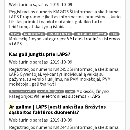
Web turinio sąrašas
2019-10-09
Registracijos numeris KM2426 Ši informacija skelbiama:
i.APS Programoje įkeltas informacinis pranešimas, kurio
tikslas priminti naudotojui apie ilgalaikio turto
leidžiamų atskaitymų išlaidas:...
fr0457
nusidėvėjimas
ilgalaikis turtas
leidžiami atskaitymai
i.aps
Mokesčių žinyno kategorijos:
VMI elektroninės sistemos
» i.APS
Kas gali jungtis prie i.APS?
Web turinio sąrašas
2019-10-09
Registracijos numeris KM2452 Ši informacija skelbiama:
i.APS Gyventojai, vykdantys individualią veiklą su
pažyma, su verslo liudijimu, ne PVM mokėtojai, PVM
mokėtojai, gali tvarkyti...
Mokesčių žinyno
individuali veikla
verslo liudijimas
i.aps
kategorijos:
VMI elektroninės sistemos » i.APS
Ar
galima į i.APS įvesti anksčiau išrašytos
sąskaitos faktūros duomenis?
Web turinio sąrašas
2019-10-09
Registracijos numeris KM2448 Ši informacija skelbiama: