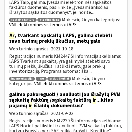
i.APS Taip, galima. Įvesdami elektroninės sąskaitos
faktūros duomenis, pasirinkite „Įvedami anksčiau
išrašytos sąskaitos duomenys“, jei norite...
Mokesčių žinyno kategorijos:
sąskaita faktūra
atgaline data
VMI elektroninės sistemos » i.APS
Ar
, tvarkant apskaitą i.APS, galima stebėti
savo turimų prekių likučius, metų gale
Web turinio sąrašas
2021-10-18
Registracijos numeris KM2447 Ši informacija skelbiama:
i.APS Tvarkant apskaitą, yra galimybė stebėti savo
turimų prekių likučius ir atlikti metų gale prekių
inventorizaciją. Programa automatiškai...
Mokesčių žinyno
inventorizacija
i.aps
prekių likučiai
kategorijos:
VMI elektroninės sistemos » i.APS
galima pakoreguoti / anuliuoti jau išrašytą PVM
sąskaitą faktūrą /sąskaitą faktūrą
ir
...kitus
pajamų
ir
išlaidų dokumentus?
Web turinio sąrašas
2021-09-02
Registracijos numeris KM2239 Ši informacija skelbiama:
i.APS Norint patikslinti / anuliuoti PVM sąskaitą faktūrą,
kuri yra išrašytą per i.SAF, reikia išrašyti „Kreditinę“