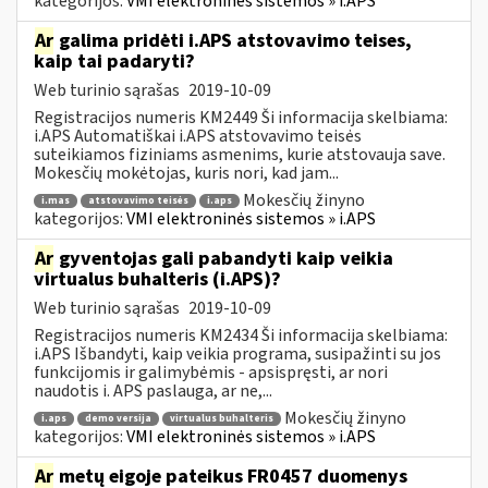
kategorijos:
VMI elektroninės sistemos » i.APS
Ar
galima pridėti i.APS atstovavimo teises,
kaip tai padaryti?
Web turinio sąrašas
2019-10-09
Registracijos numeris KM2449 Ši informacija skelbiama:
i.APS Automatiškai i.APS atstovavimo teisės
suteikiamos fiziniams asmenims, kurie atstovauja save.
Mokesčių mokėtojas, kuris nori, kad jam...
Mokesčių žinyno
i.mas
atstovavimo teisės
i.aps
kategorijos:
VMI elektroninės sistemos » i.APS
Ar
gyventojas gali pabandyti kaip veikia
virtualus buhalteris (i.APS)?
Web turinio sąrašas
2019-10-09
Registracijos numeris KM2434 Ši informacija skelbiama:
i.APS Išbandyti, kaip veikia programa, susipažinti su jos
funkcijomis ir galimybėmis - apsispręsti, ar nori
naudotis i. APS paslauga, ar ne,...
Mokesčių žinyno
i.aps
demo versija
virtualus buhalteris
kategorijos:
VMI elektroninės sistemos » i.APS
Ar
metų eigoje pateikus FR0457 duomenys