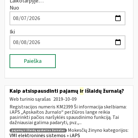
Laikotarpyje…
Nuo
Iki
Paieška
Kaip atsispausdinti pajamų
ir
išlaidų žurnalą?
Web turinio sąrašas
2019-10-09
Registracijos numeris KM2399 Ši informacija skelbiama:
i.APS „Apskaitos žurnalo“ peržiūros lange reikia
pasirinkti pačios naršyklės spausdinimo funkciją. Tai
dažniausiai galima padaryti, pvz.,...
Mokesčių žinyno kategorijos:
pajamų ir išlaidų apskaitos žurnalas
VMI elektroninės sistemos » i.APS