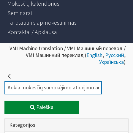
Mokesčių kalendorius
Seminarai
Tarptautinis apmokestinimas
Kontaktai / Apklausa
VMI Machine translation / VMI Машинный перевод /
VMI Машинний переклад (
English
,
Русский
,
Українська
)
Paieška
Kategorijos