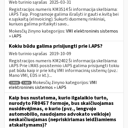
Web turinio sąrašas
2025-03-31
Registracijos numeris KM3514 Ši informacija skelbiama:
i.APS Taip. Programoje galima išrašyti ir gauti e.kvitą bei
e.sąskaitą (eInvoicing). Sukurti duomenų rinkiniai,
kuriuos galima pritaikyti savo...
Mokesčių žinyno kategorijos:
VMI elektroninės sistemos
» i.APS
Kokiu būdu galima prisijungti prie i.APS?
Web turinio sąrašas
2019-10-09
Registracijos numeris KM2402 Ši informacija skelbiama:
i.APS Prie i.MAS posistemio i.APS galima prisijungti tokiu
pat būdu kaip ir prie kitų VMI informacinių sistemų (pvz.:
Mano VMI, EDS ir kt.):...
Mokesčių žinyno kategorijos:
VMI
i.mas
i.aps
elektroninės sistemos » i.APS
Kaip bus nustatoma, kurio ilgalaikio turto,
nurodyto FR0457 formoje, bus skaičiuojamas
nusidėvėjimas, o kurio (pvz., lengvojo
automobilio, naudojamo advokato veikloje)
neskaičiuojamas (nepriskiriamas leidžiamiems
atskaitymams)?