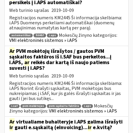
persikels į i.APS automatiškai?
Web turinio sąrašas
2019-10-09
Registracijos numeris KM2445 Ši informacija skelbiama:
i.APS Duomenys perkeliami automatiškai (duomenų
atnaujinimas numatytas kartą per parą).
Mokesčių žinyno kategorijos:
automatiškai
fr0457
i.aps
VMI elektroninės sistemos » i.APS
Ar
PVM mokėtojų išrašytos / gautos PVM
sąskaitos faktūros iš i.SAF bus perkeltos...į
i.APS,
ar
reikės dar kartą iš naujo patiems
suvesti į i.APS?
Web turinio sąrašas
2019-10-09
Registracijos numeris KM2446 Ši informacija skelbiama:
i.APS Norint išrašyti sąskaitas, PVM mokėtojas bus
nukreipiamas į i.SAF, kur jis galės išrašyti sąskaitas ir jas
gauti (jei bus sutikęs...
Mokesčių
i.saf
pvm mokėtojas
pvm sąskaita faktūra
i.aps
žinyno kategorijos:
VMI elektroninės sistemos » i.APS
Ar
virtualiame buhalteryje i.APS galima išrašyti
ir
gauti e.sąskaitą (eInvoicing)...
ir
e.kvitą?