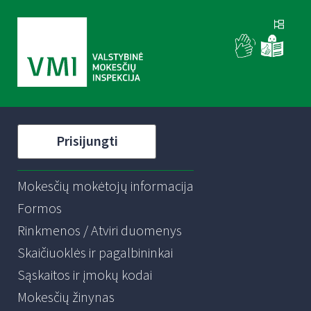
Prisijungti
Mokesčių mokėtojų informacija
Formos
Rinkmenos / Atviri duomenys
Skaičiuoklės ir pagalbininkai
Sąskaitos ir įmokų kodai
Mokesčių žinynas