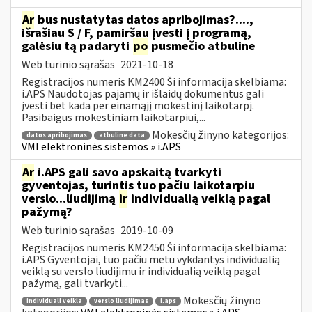
Ar
bus nustatytas datos apribojimas?....,
išrašiau S / F, pamiršau įvesti į programą,
galėsiu tą padaryti
po
pusmečio atbuline
Web turinio sąrašas
2021-10-18
Registracijos numeris KM2400 Ši informacija skelbiama:
i.APS Naudotojas pajamų ir išlaidų dokumentus gali
įvesti bet kada per einamąjį mokestinį laikotarpį.
Pasibaigus mokestiniam laikotarpiui,...
Mokesčių žinyno kategorijos:
datos apribojimas
atbuline data
VMI elektroninės sistemos » i.APS
Ar
i.APS gali savo apskaitą tvarkyti
gyventojas, turintis tuo pačiu laikotarpiu
verslo...liudijimą
ir
individualią veiklą pagal
pažymą?
Web turinio sąrašas
2019-10-09
Registracijos numeris KM2450 Ši informacija skelbiama:
i.APS Gyventojai, tuo pačiu metu vykdantys individualią
veiklą su verslo liudijimu ir individualią veiklą pagal
pažymą, gali tvarkyti...
Mokesčių žinyno
individuali veikla
verslo liudijimas
i.aps