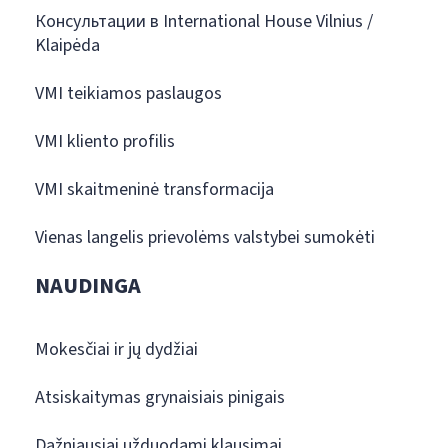
Консультации в International House Vilnius /
Klaipėda
VMI teikiamos paslaugos
VMI kliento profilis
VMI skaitmeninė transformacija
Vienas langelis prievolėms valstybei sumokėti
NAUDINGA
Mokesčiai ir jų dydžiai
Atsiskaitymas grynaisiais pinigais
Dažniausiai užduodami klausimai