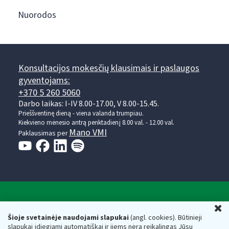
Nuorodos
Konsultacijos mokesčių klausimais ir paslaugos
gyventojams:
+370 5 260 5060
Darbo laikas: I-IV 8.00-17.00, V 8.00-15.45.
Prieššventinę dieną - viena valanda trumpiau.
Kiekvieno mėnesio antrą penktadienį 8.00 val. - 12.00 val.
Mano VMI
Paklausimas per
Valstybinė mokesčių inspekcija prie Lietuvos
U
Respublikos finansų ministerijos
Šioje svetainėje naudojami slapukai
(angl. cookies). Būtinieji
slapukai įdiegiami automatiškai ir jiems nėra reikalingas Jūsų