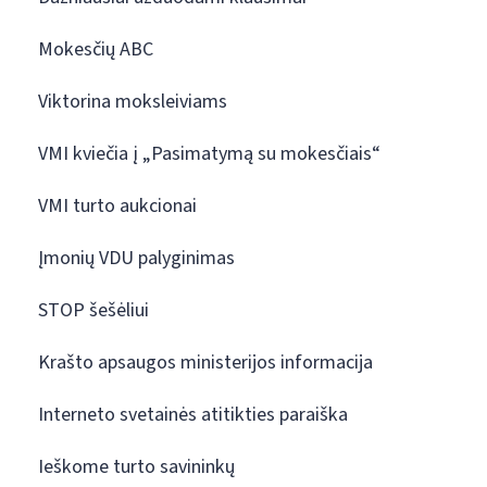
Mokesčių ABC
Viktorina moksleiviams
VMI kviečia į „Pasimatymą su mokesčiais“
VMI turto aukcionai
Įmonių VDU palyginimas
STOP šešėliui
Krašto apsaugos ministerijos informacija
Interneto svetainės atitikties paraiška
Ieškome turto savininkų