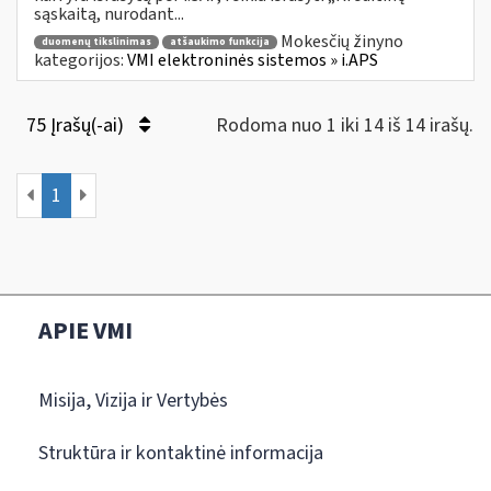
sąskaitą, nurodant...
Mokesčių žinyno
duomenų tikslinimas
atšaukimo funkcija
kategorijos:
VMI elektroninės sistemos » i.APS
75 Įrašų(-ai)
Rodoma nuo 1 iki 14 iš 14 irašų.
1
APIE VMI
Misija, Vizija ir Vertybės
Struktūra ir kontaktinė informacija