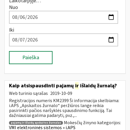
Laikotarpyje…
Nuo
Iki
Paieška
Kaip atsispausdinti pajamų
ir
išlaidų žurnalą?
Web turinio sąrašas
2019-10-09
Registracijos numeris KM2399 Ši informacija skelbiama:
i.APS „Apskaitos žurnalo“ peržiūros lange reikia
pasirinkti pačios naršyklės spausdinimo funkciją. Tai
dažniausiai galima padaryti, pvz.,...
Mokesčių žinyno kategorijos:
pajamų ir išlaidų apskaitos žurnalas
VMI elektroninės sistemos » i.APS