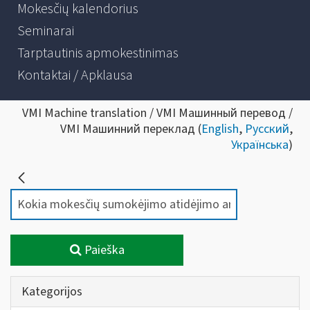
Mokesčių kalendorius
Seminarai
Tarptautinis apmokestinimas
Kontaktai / Apklausa
VMI Machine translation / VMI Машинный перевод /
VMI Машинний переклад (
English
,
Русский
,
Українська
)
Paieška
Kategorijos