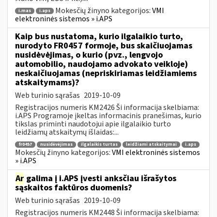
Mokesčių žinyno kategorijos:
VMI
i.mas
i.aps
elektroninės sistemos » i.APS
Kaip bus nustatoma, kurio ilgalaikio turto,
nurodyto FR0457 formoje, bus skaičiuojamas
nusidėvėjimas, o kurio (pvz., lengvojo
automobilio, naudojamo advokato veikloje)
neskaičiuojamas (nepriskiriamas leidžiamiems
atskaitymams)?
Web turinio sąrašas
2019-10-09
Registracijos numeris KM2426 Ši informacija skelbiama:
i.APS Programoje įkeltas informacinis pranešimas, kurio
tikslas priminti naudotojui apie ilgalaikio turto
leidžiamų atskaitymų išlaidas:...
fr0457
nusidėvėjimas
ilgalaikis turtas
leidžiami atskaitymai
i.aps
Mokesčių žinyno kategorijos:
VMI elektroninės sistemos
» i.APS
Ar
galima į i.APS įvesti anksčiau išrašytos
sąskaitos faktūros duomenis?
Web turinio sąrašas
2019-10-09
Registracijos numeris KM2448 Ši informacija skelbiama: