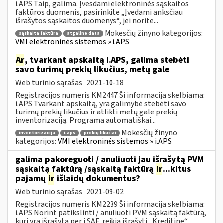
i.APS Taip, galima. Įvesdami elektroninės sąskaitos
faktūros duomenis, pasirinkite „Įvedami anksčiau
išrašytos sąskaitos duomenys“, jei norite...
Mokesčių žinyno kategorijos:
sąskaita faktūra
atgaline data
VMI elektroninės sistemos » i.APS
Ar
, tvarkant apskaitą i.APS, galima stebėti
savo turimų prekių likučius, metų gale
Web turinio sąrašas
2021-10-18
Registracijos numeris KM2447 Ši informacija skelbiama:
i.APS Tvarkant apskaitą, yra galimybė stebėti savo
turimų prekių likučius ir atlikti metų gale prekių
inventorizaciją. Programa automatiškai...
Mokesčių žinyno
inventorizacija
i.aps
prekių likučiai
kategorijos:
VMI elektroninės sistemos » i.APS
galima pakoreguoti / anuliuoti jau išrašytą PVM
sąskaitą faktūrą /sąskaitą faktūrą
ir
...kitus
pajamų
ir
išlaidų dokumentus?
Web turinio sąrašas
2021-09-02
Registracijos numeris KM2239 Ši informacija skelbiama:
i.APS Norint patikslinti / anuliuoti PVM sąskaitą faktūrą,
kuri yra išrašytą per i.SAF, reikia išrašyti „Kreditinę“