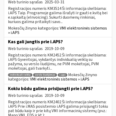
Web turinio sąrašas
2025-03-31
Registracijos numeris KM3514 Ši informacija skelbiama:
i.APS Taip. Programoje galima išrašyti ir gauti e.kvitą bei
e.sąskaitą (eInvoicing). Sukurti duomenų rinkiniai,
kuriuos galima pritaikyti savo...
Mokesčių žinyno kategorijos:
VMI elektroninės sistemos
» i.APS
Kas gali jungtis prie i.APS?
Web turinio sąrašas
2019-10-09
Registracijos numeris KM2452 Ši informacija skelbiama:
i.APS Gyventojai, vykdantys individualią veiklą su
pažyma, su verslo liudijimu, ne PVM mokėtojai, PVM
mokėtojai, gali tvarkyti...
Mokesčių žinyno
individuali veikla
verslo liudijimas
i.aps
kategorijos:
VMI elektroninės sistemos » i.APS
Kokiu būdu galima prisijungti prie i.APS?
Web turinio sąrašas
2019-10-09
Registracijos numeris KM2402 Ši informacija skelbiama:
i.APS Prie i.MAS posistemio i.APS galima prisijungti tokiu
pat būdu kaip ir prie kitų VMI informacinių sistemų (pvz.:
Mano VMI, EDS ir kt.):...