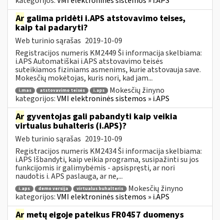
kategorijos:
VMI elektroninės sistemos » i.APS
Ar
galima pridėti i.APS atstovavimo teises,
kaip tai padaryti?
Web turinio sąrašas
2019-10-09
Registracijos numeris KM2449 Ši informacija skelbiama:
i.APS Automatiškai i.APS atstovavimo teisės
suteikiamos fiziniams asmenims, kurie atstovauja save.
Mokesčių mokėtojas, kuris nori, kad jam...
Mokesčių žinyno
i.mas
atstovavimo teisės
i.aps
kategorijos:
VMI elektroninės sistemos » i.APS
Ar
gyventojas gali pabandyti kaip veikia
virtualus buhalteris (i.APS)?
Web turinio sąrašas
2019-10-09
Registracijos numeris KM2434 Ši informacija skelbiama:
i.APS Išbandyti, kaip veikia programa, susipažinti su jos
funkcijomis ir galimybėmis - apsispręsti, ar nori
naudotis i. APS paslauga, ar ne,...
Mokesčių žinyno
i.aps
demo versija
virtualus buhalteris
kategorijos:
VMI elektroninės sistemos » i.APS
Ar
metų eigoje pateikus FR0457 duomenys