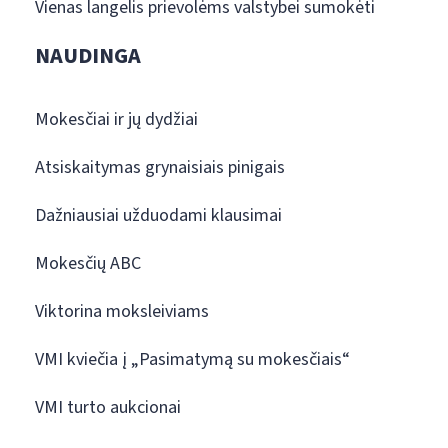
Vienas langelis prievolėms valstybei sumokėti
NAUDINGA
Mokesčiai ir jų dydžiai
Atsiskaitymas grynaisiais pinigais
Dažniausiai užduodami klausimai
Mokesčių ABC
Viktorina moksleiviams
VMI kviečia į „Pasimatymą su mokesčiais“
VMI turto aukcionai