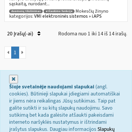
sąskaitą, nurodant...
Mokesčių žinyno
duomenų tikslinimas
atšaukimo funkcija
kategorijos:
VMI elektroninės sistemos » i.APS
20 Įrašų(-ai)
Rodoma nuo 1 iki 14 iš 14 irašų.
1
Uždaryti
Šioje svetainėje naudojami slapukai
(angl.
cookies). Būtinieji slapukai įdiegiami automatiškai
ir jiems nėra reikalingas Jūsų sutikimas. Taip pat
galite sutikti ir su kitų slapukų naudojimu. Savo
sutikimą bet kada galėsite atšaukti pakeisdami
interneto naršyklės nustatymus ir ištrindami
įrašytus slapukus. Daugiau informacijos
Slapukų