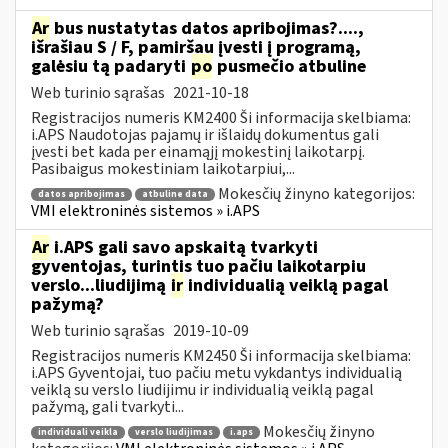
Ar
bus nustatytas datos apribojimas?....,
išrašiau S / F, pamiršau įvesti į programą,
galėsiu tą padaryti
po
pusmečio atbuline
Web turinio sąrašas
2021-10-18
Registracijos numeris KM2400 Ši informacija skelbiama:
i.APS Naudotojas pajamų ir išlaidų dokumentus gali
įvesti bet kada per einamąjį mokestinį laikotarpį.
Pasibaigus mokestiniam laikotarpiui,...
Mokesčių žinyno kategorijos:
datos apribojimas
atbuline data
VMI elektroninės sistemos » i.APS
Ar
i.APS gali savo apskaitą tvarkyti
gyventojas, turintis tuo pačiu laikotarpiu
verslo...liudijimą
ir
individualią veiklą pagal
pažymą?
Web turinio sąrašas
2019-10-09
Registracijos numeris KM2450 Ši informacija skelbiama:
i.APS Gyventojai, tuo pačiu metu vykdantys individualią
veiklą su verslo liudijimu ir individualią veiklą pagal
pažymą, gali tvarkyti...
Mokesčių žinyno
individuali veikla
verslo liudijimas
i.aps