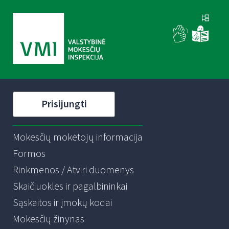
Prisijungti
Mokesčių mokėtojų informacija
Formos
Rinkmenos / Atviri duomenys
Skaičiuoklės ir pagalbininkai
Sąskaitos ir įmokų kodai
Mokesčių žinynas