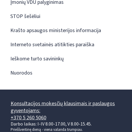
Įmonių VDU palyginimas
STOP šešėliui
Krašto apsaugos ministerijos informacija
Interneto svetainės atitikties paraiška
Ieškome turto savininkų
Nuorodos
Konsultacijos mokesčių klausimais ir paslaugos
gyventojams:
+370 5 260 5060
Darbo laikas: I-IV 8.00-17.00, V 8.00-15.45.
Prieššventinę dieną - viena valanda trumpiau.