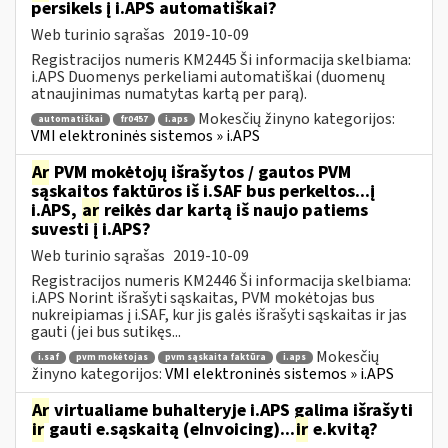
persikels į i.APS automatiškai?
Web turinio sąrašas
2019-10-09
Registracijos numeris KM2445 Ši informacija skelbiama:
i.APS Duomenys perkeliami automatiškai (duomenų
atnaujinimas numatytas kartą per parą).
Mokesčių žinyno kategorijos:
automatiškai
fr0457
i.aps
VMI elektroninės sistemos » i.APS
Ar
PVM mokėtojų išrašytos / gautos PVM
sąskaitos faktūros iš i.SAF bus perkeltos...į
i.APS,
ar
reikės dar kartą iš naujo patiems
suvesti į i.APS?
Web turinio sąrašas
2019-10-09
Registracijos numeris KM2446 Ši informacija skelbiama:
i.APS Norint išrašyti sąskaitas, PVM mokėtojas bus
nukreipiamas į i.SAF, kur jis galės išrašyti sąskaitas ir jas
gauti (jei bus sutikęs...
Mokesčių
i.saf
pvm mokėtojas
pvm sąskaita faktūra
i.aps
žinyno kategorijos:
VMI elektroninės sistemos » i.APS
Ar
virtualiame buhalteryje i.APS galima išrašyti
ir
gauti e.sąskaitą (eInvoicing)...
ir
e.kvitą?