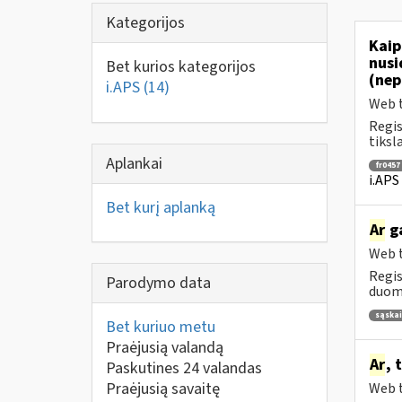
Kategorijos
Kaip
nusi
Bet kurios kategorijos
(nep
i.APS
(14)
Web t
Regis
tiksl
Aplankai
fr0457
i.APS
Bet kurį aplanką
Ar
ga
Web t
Regis
Parodymo data
duome
sąskai
Bet kuriuo metu
Praėjusią valandą
Ar
, 
Paskutines 24 valandas
Praėjusią savaitę
Web t