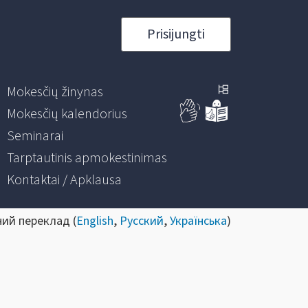
Prisijungti
Mokesčių žinynas
Mokesčių kalendorius
Seminarai
Tarptautinis apmokestinimas
Kontaktai / Apklausa
ний переклад (
English
,
Русский
,
Українська
)