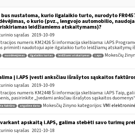
 bus nustatoma, kurio ilgalaikio turto, nurodyto FR045
dėvėjimas, o kurio (pvz., lengvojo automobilio, naudo
riskiriamas leidžiamiems atskaitymams)?
urinio sąrašas
2019-10-09
tracijos numeris KM2426 Ši informacija skelbiama: i.APS Programo
as priminti naudotojui apie ilgalaikio turto leidžiamų atskaitymų išl
Mokesčių žinyn
nusidėvėjimas
ilgalaikis turtas
leidžiami atskaitymai
i.aps
lima į i.APS įvesti anksčiau išrašytos sąskaitos faktūr
urinio sąrašas
2019-10-09
tracijos numeris KM2448 Ši informacija skelbiama: i.APS Taip, gal
nis, pasirinkite „Įvedami anksčiau išrašytos sąskaitos duomenys“, j
Mokesčių žinyno kategorijos:
VMI elektroninė
ta faktūra
atgaline data
tvarkant apskaitą i.APS, galima stebėti savo turimų prek
urinio sąrašas
2021-10-18