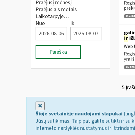
Praėjusį mėnesį
Regis
preki
Praėjusiais metais
Laikotarpyje…
invent
Nuo
Iki
gali
ir
iš
Web t
Paieška
Regis
yra i
duome
5 Įraš
Uždaryti
Šioje svetainėje naudojami slapukai
(angl
Jūsų sutikimas. Taip pat galite sutikti ir s
interneto naršyklės nustatymus ir ištrindam