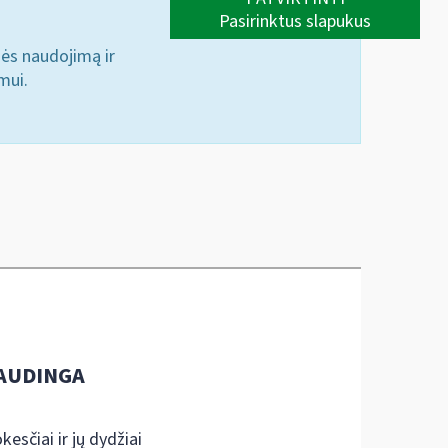
Pasirinktus slapukus
nės naudojimą ir
mui.
AUDINGA
kesčiai ir jų dydžiai