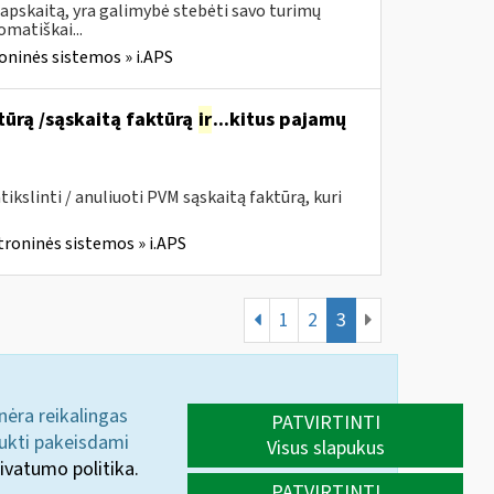
apskaitą, yra galimybė stebėti savo turimų
omatiškai...
oninės sistemos » i.APS
ktūrą /sąskaitą faktūrą
ir
...kitus pajamų
kslinti / anuliuoti PVM sąskaitą faktūrą, kuri
troninės sistemos » i.APS
1
2
3
 nėra reikalingas
PATVIRTINTI
aukti pakeisdami
Visus slapukus
ivatumo politika.
PATVIRTINTI