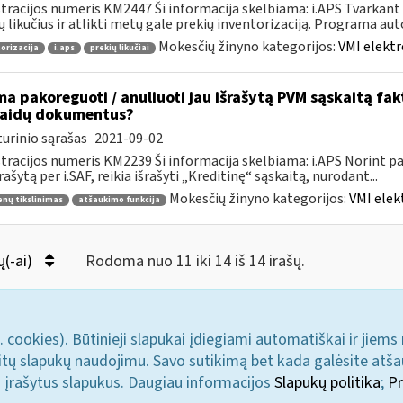
tracijos numeris KM2447 Ši informacija skelbiama: i.APS Tvarkant 
ų likučius ir atlikti metų gale prekių inventorizaciją. Programa aut
Mokesčių žinyno kategorijos:
VMI elektr
orizacija
i.aps
prekių likučiai
ma pakoreguoti / anuliuoti jau išrašytą PVM sąskaitą fa
laidų dokumentus?
urinio sąrašas
2021-09-02
tracijos numeris KM2239 Ši informacija skelbiama: i.APS Norint pati
šrašytą per i.SAF, reikia išrašyti „Kreditinę“ sąskaitą, nurodant...
Mokesčių žinyno kategorijos:
VMI elek
nų tikslinimas
atšaukimo funkcija
ų(-ai)
Rodoma nuo 11 iki 14 iš 14 irašų.
. cookies). Būtinieji slapukai įdiegiami automatiškai ir jiems
u kitų slapukų naudojimu. Savo sutikimą bet kada galėsite atš
i įrašytus slapukus. Daugiau informacijos
Slapukų politika
;
Pr