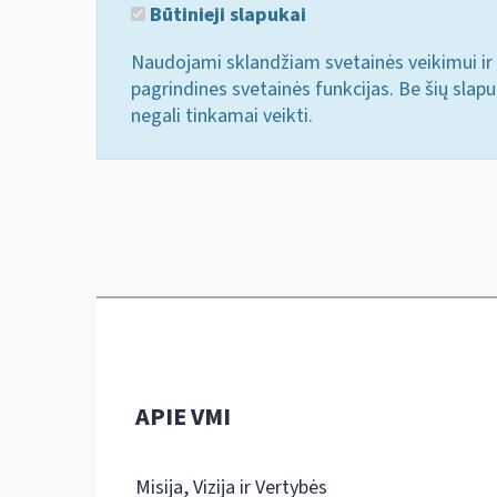
Būtinieji slapukai
Naudojami sklandžiam svetainės veikimui ir 
pagrindines svetainės funkcijas. Be šių slap
negali tinkamai veikti.
APIE VMI
Misija, Vizija ir Vertybės