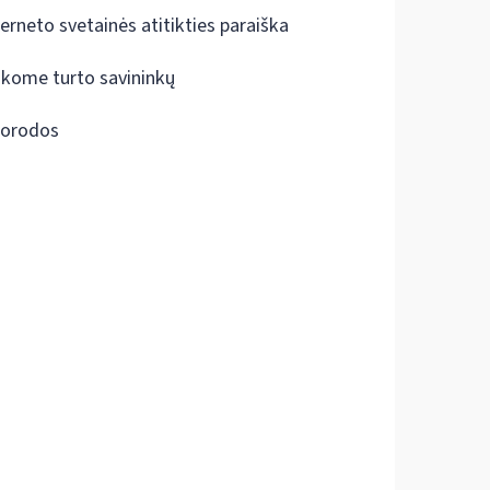
terneto svetainės atitikties paraiška
škome turto savininkų
orodos