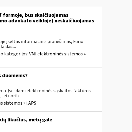
7 formoje, bus skaičiuojamas
jamo advokato veikloje) neskaičiuojamas
je įkeltas informacinis pranešimas, kurio
aidas:...
o kategorijos:
VMI elektroninės sistemos »
os duomenis?
ima. Įvesdami elektroninės sąskaitos faktūros
ei norite...
s sistemos » i.APS
ių likučius, metų gale