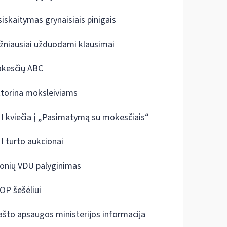
siskaitymas grynaisiais pinigais
žniausiai užduodami klausimai
kesčių ABC
ktorina moksleiviams
I kviečia į „Pasimatymą su mokesčiais“
I turto aukcionai
onių VDU palyginimas
OP šešėliui
ašto apsaugos ministerijos informacija