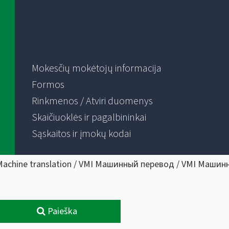
Mokesčių mokėtojų informacija
Formos
Rinkmenos / Atviri duomenys
Skaičiuoklės ir pagalbininkai
Sąskaitos ir įmokų kodai
Machine translation / VMI Машинный перевод / VMI Машин
Paieška