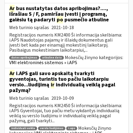
Ar
bus nustatytas datos apribojimas?....,
išrašiau S / F, pamiršau įvesti į programą,
galėsiu tą padaryti
po
pusmečio atbuline
Web turinio sąrašas
2021-10-18
Registracijos numeris KM2400 Ši informacija skelbiama:
i.APS Naudotojas pajamų ir išlaidų dokumentus gali
įvesti bet kada per einamąjį mokestinį laikotarpį.
Pasibaigus mokestiniam laikotarpiui,...
Mokesčių žinyno kategorijos:
datos apribojimas
atbuline data
VMI elektroninės sistemos » i.APS
Ar
i.APS gali savo apskaitą tvarkyti
gyventojas, turintis tuo pačiu laikotarpiu
verslo...liudijimą
ir
individualią veiklą pagal
pažymą?
Web turinio sąrašas
2019-10-09
Registracijos numeris KM2450 Ši informacija skelbiama:
i.APS Gyventojai, tuo pačiu metu vykdantys individualią
veiklą su verslo liudijimu ir individualią veiklą pagal
pažymą, gali tvarkyti...
Mokesčių žinyno
individuali veikla
verslo liudijimas
i.aps