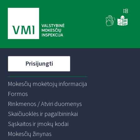
Prisijungti
Mokesčių mokėtojų informacija
Formos
Rinkmenos / Atviri duomenys
Skaičiuoklės ir pagalbininkai
Sąskaitos ir įmokų kodai
Mokesčių žinynas