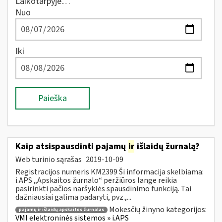
Laikotarpyje…
Nuo
Iki
Paieška
Kaip atsispausdinti pajamų
ir
išlaidų žurnalą?
Web turinio sąrašas
2019-10-09
Registracijos numeris KM2399 Ši informacija skelbiama:
i.APS „Apskaitos žurnalo“ peržiūros lange reikia
pasirinkti pačios naršyklės spausdinimo funkciją. Tai
dažniausiai galima padaryti, pvz.,...
Mokesčių žinyno kategorijos:
pajamų ir išlaidų apskaitos žurnalas
VMI elektroninės sistemos » i.APS