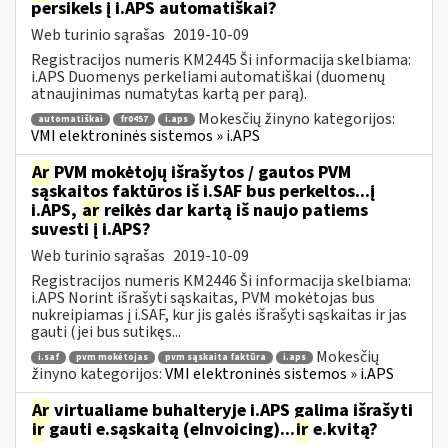
persikels į i.APS automatiškai?
Web turinio sąrašas
2019-10-09
Registracijos numeris KM2445 Ši informacija skelbiama:
i.APS Duomenys perkeliami automatiškai (duomenų
atnaujinimas numatytas kartą per parą).
Mokesčių žinyno kategorijos:
automatiškai
fr0457
i.aps
VMI elektroninės sistemos » i.APS
Ar
PVM mokėtojų išrašytos / gautos PVM
sąskaitos faktūros iš i.SAF bus perkeltos...į
i.APS,
ar
reikės dar kartą iš naujo patiems
suvesti į i.APS?
Web turinio sąrašas
2019-10-09
Registracijos numeris KM2446 Ši informacija skelbiama:
i.APS Norint išrašyti sąskaitas, PVM mokėtojas bus
nukreipiamas į i.SAF, kur jis galės išrašyti sąskaitas ir jas
gauti (jei bus sutikęs...
Mokesčių
i.saf
pvm mokėtojas
pvm sąskaita faktūra
i.aps
žinyno kategorijos:
VMI elektroninės sistemos » i.APS
Ar
virtualiame buhalteryje i.APS galima išrašyti
ir
gauti e.sąskaitą (eInvoicing)...
ir
e.kvitą?