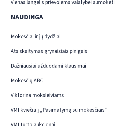
Vienas langelis prievolėms valstybei sumokėti
NAUDINGA
Mokesčiai ir jų dydžiai
Atsiskaitymas grynaisiais pinigais
Dažniausiai užduodami klausimai
Mokesčių ABC
Viktorina moksleiviams
VMI kviečia į „Pasimatymą su mokesčiais“
VMI turto aukcionai