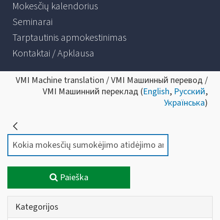
Mokesčių kalendorius
Seminarai
Tarptautinis apmokestinimas
Kontaktai / Apklausa
VMI Machine translation / VMI Машинный перевод /
VMI Машинний переклад (
English
,
Русский
,
Українська
)
Paieška
Kategorijos