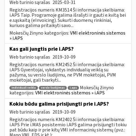
Web turinio sąrašas
2025-03-31
Registracijos numeris KM3514 Ši informacija skelbiama:
i.APS Taip. Programoje galima išrašyti ir gauti e.kvitą bei
e.sąskaitą (eInvoicing). Sukurti duomenų rinkiniai,
kuriuos galima pritaikyti savo...
Mokesčių žinyno kategorijos:
VMI elektroninės sistemos
» i.APS
Kas gali jungtis prie i.APS?
Web turinio sąrašas
2019-10-09
Registracijos numeris KM2452 Ši informacija skelbiama:
i.APS Gyventojai, vykdantys individualią veiklą su
pažyma, su verslo liudijimu, ne PVM mokėtojai, PVM
mokėtojai, gali tvarkyti...
Mokesčių žinyno
individuali veikla
verslo liudijimas
i.aps
kategorijos:
VMI elektroninės sistemos » i.APS
Kokiu būdu galima prisijungti prie i.APS?
Web turinio sąrašas
2019-10-09
Registracijos numeris KM2402 Ši informacija skelbiama:
i.APS Prie i.MAS posistemio i.APS galima prisijungti tokiu
pat būdu kaip ir prie kitų VMI informacinių sistemų (pvz.:
Mano VMI, EDS ir kt.):...