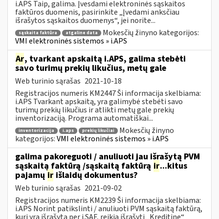
i.APS Taip, galima. Įvesdami elektroninės sąskaitos
faktūros duomenis, pasirinkite „Įvedami anksčiau
išrašytos sąskaitos duomenys“, jei norite...
Mokesčių žinyno kategorijos:
sąskaita faktūra
atgaline data
VMI elektroninės sistemos » i.APS
Ar
, tvarkant apskaitą i.APS, galima stebėti
savo turimų prekių likučius, metų gale
Web turinio sąrašas
2021-10-18
Registracijos numeris KM2447 Ši informacija skelbiama:
i.APS Tvarkant apskaitą, yra galimybė stebėti savo
turimų prekių likučius ir atlikti metų gale prekių
inventorizaciją. Programa automatiškai...
Mokesčių žinyno
inventorizacija
i.aps
prekių likučiai
kategorijos:
VMI elektroninės sistemos » i.APS
galima pakoreguoti / anuliuoti jau išrašytą PVM
sąskaitą faktūrą /sąskaitą faktūrą
ir
...kitus
pajamų
ir
išlaidų dokumentus?
Web turinio sąrašas
2021-09-02
Registracijos numeris KM2239 Ši informacija skelbiama:
i.APS Norint patikslinti / anuliuoti PVM sąskaitą faktūrą,
kuri yra išrašytą per i.SAF, reikia išrašyti „Kreditinę“