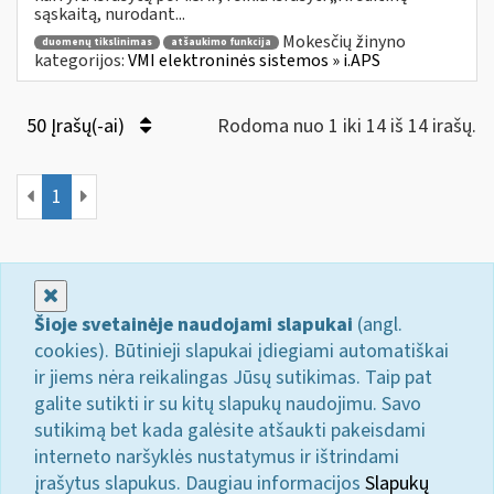
sąskaitą, nurodant...
Mokesčių žinyno
duomenų tikslinimas
atšaukimo funkcija
kategorijos:
VMI elektroninės sistemos » i.APS
50 Įrašų(-ai)
Rodoma nuo 1 iki 14 iš 14 irašų.
1
Uždaryti
Šioje svetainėje naudojami slapukai
(angl.
cookies). Būtinieji slapukai įdiegiami automatiškai
ir jiems nėra reikalingas Jūsų sutikimas. Taip pat
galite sutikti ir su kitų slapukų naudojimu. Savo
sutikimą bet kada galėsite atšaukti pakeisdami
interneto naršyklės nustatymus ir ištrindami
įrašytus slapukus. Daugiau informacijos
Slapukų