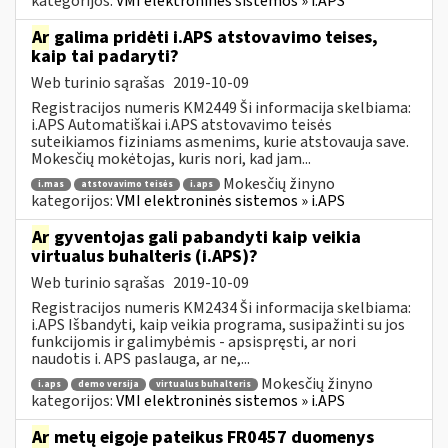
kategorijos:
VMI elektroninės sistemos » i.APS
Ar
galima pridėti i.APS atstovavimo teises,
kaip tai padaryti?
Web turinio sąrašas
2019-10-09
Registracijos numeris KM2449 Ši informacija skelbiama:
i.APS Automatiškai i.APS atstovavimo teisės
suteikiamos fiziniams asmenims, kurie atstovauja save.
Mokesčių mokėtojas, kuris nori, kad jam...
Mokesčių žinyno
i.mas
atstovavimo teisės
i.aps
kategorijos:
VMI elektroninės sistemos » i.APS
Ar
gyventojas gali pabandyti kaip veikia
virtualus buhalteris (i.APS)?
Web turinio sąrašas
2019-10-09
Registracijos numeris KM2434 Ši informacija skelbiama:
i.APS Išbandyti, kaip veikia programa, susipažinti su jos
funkcijomis ir galimybėmis - apsispręsti, ar nori
naudotis i. APS paslauga, ar ne,...
Mokesčių žinyno
i.aps
demo versija
virtualus buhalteris
kategorijos:
VMI elektroninės sistemos » i.APS
Ar
metų eigoje pateikus FR0457 duomenys