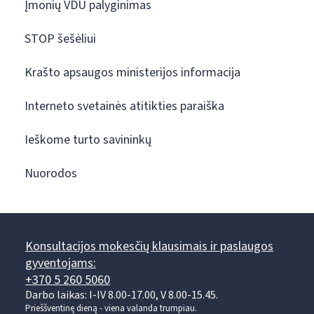
Įmonių VDU palyginimas
STOP šešėliui
Krašto apsaugos ministerijos informacija
Interneto svetainės atitikties paraiška
Ieškome turto savininkų
Nuorodos
Konsultacijos mokesčių klausimais ir paslaugos
gyventojams:
+370 5 260 5060
Darbo laikas: I-IV 8.00-17.00, V 8.00-15.45.
Prieššventinę dieną - viena valanda trumpiau.