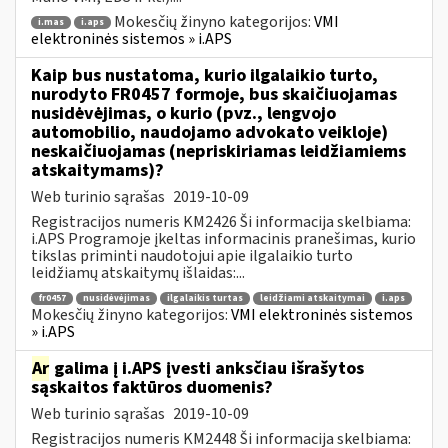
Mokesčių žinyno kategorijos:
VMI
i.mas
i.aps
elektroninės sistemos » i.APS
Kaip bus nustatoma, kurio ilgalaikio turto,
nurodyto FR0457 formoje, bus skaičiuojamas
nusidėvėjimas, o kurio (pvz., lengvojo
automobilio, naudojamo advokato veikloje)
neskaičiuojamas (nepriskiriamas leidžiamiems
atskaitymams)?
Web turinio sąrašas
2019-10-09
Registracijos numeris KM2426 Ši informacija skelbiama:
i.APS Programoje įkeltas informacinis pranešimas, kurio
tikslas priminti naudotojui apie ilgalaikio turto
leidžiamų atskaitymų išlaidas:...
fr0457
nusidėvėjimas
ilgalaikis turtas
leidžiami atskaitymai
i.aps
Mokesčių žinyno kategorijos:
VMI elektroninės sistemos
» i.APS
Ar
galima į i.APS įvesti anksčiau išrašytos
sąskaitos faktūros duomenis?
Web turinio sąrašas
2019-10-09
Registracijos numeris KM2448 Ši informacija skelbiama: