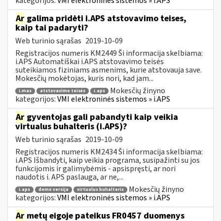
kategorijos:
VMI elektroninės sistemos » i.APS
Ar
galima pridėti i.APS atstovavimo teises,
kaip tai padaryti?
Web turinio sąrašas
2019-10-09
Registracijos numeris KM2449 Ši informacija skelbiama:
i.APS Automatiškai i.APS atstovavimo teisės
suteikiamos fiziniams asmenims, kurie atstovauja save.
Mokesčių mokėtojas, kuris nori, kad jam...
Mokesčių žinyno
i.mas
atstovavimo teisės
i.aps
kategorijos:
VMI elektroninės sistemos » i.APS
Ar
gyventojas gali pabandyti kaip veikia
virtualus buhalteris (i.APS)?
Web turinio sąrašas
2019-10-09
Registracijos numeris KM2434 Ši informacija skelbiama:
i.APS Išbandyti, kaip veikia programa, susipažinti su jos
funkcijomis ir galimybėmis - apsispręsti, ar nori
naudotis i. APS paslauga, ar ne,...
Mokesčių žinyno
i.aps
demo versija
virtualus buhalteris
kategorijos:
VMI elektroninės sistemos » i.APS
Ar
metų eigoje pateikus FR0457 duomenys