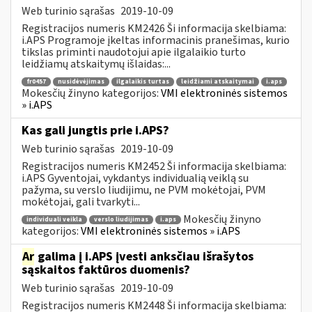
Web turinio sąrašas
2019-10-09
Registracijos numeris KM2426 Ši informacija skelbiama:
i.APS Programoje įkeltas informacinis pranešimas, kurio
tikslas priminti naudotojui apie ilgalaikio turto
leidžiamų atskaitymų išlaidas:...
fr0457
nusidėvėjimas
ilgalaikis turtas
leidžiami atskaitymai
i.aps
Mokesčių žinyno kategorijos:
VMI elektroninės sistemos
» i.APS
Kas gali jungtis prie i.APS?
Web turinio sąrašas
2019-10-09
Registracijos numeris KM2452 Ši informacija skelbiama:
i.APS Gyventojai, vykdantys individualią veiklą su
pažyma, su verslo liudijimu, ne PVM mokėtojai, PVM
mokėtojai, gali tvarkyti...
Mokesčių žinyno
individuali veikla
verslo liudijimas
i.aps
kategorijos:
VMI elektroninės sistemos » i.APS
Ar
galima į i.APS įvesti anksčiau išrašytos
sąskaitos faktūros duomenis?
Web turinio sąrašas
2019-10-09
Registracijos numeris KM2448 Ši informacija skelbiama: