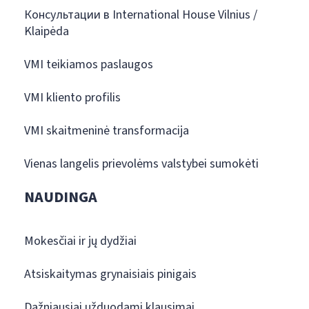
Консультации в International House Vilnius /
Klaipėda
VMI teikiamos paslaugos
VMI kliento profilis
VMI skaitmeninė transformacija
Vienas langelis prievolėms valstybei sumokėti
NAUDINGA
Mokesčiai ir jų dydžiai
Atsiskaitymas grynaisiais pinigais
Dažniausiai užduodami klausimai