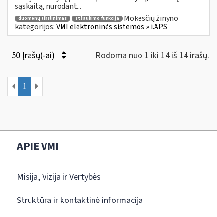
sąskaitą, nurodant...
Mokesčių žinyno
duomenų tikslinimas
atšaukimo funkcija
kategorijos:
VMI elektroninės sistemos » i.APS
50 Įrašų(-ai)
Rodoma nuo 1 iki 14 iš 14 irašų.
1
APIE VMI
Misija, Vizija ir Vertybės
Struktūra ir kontaktinė informacija