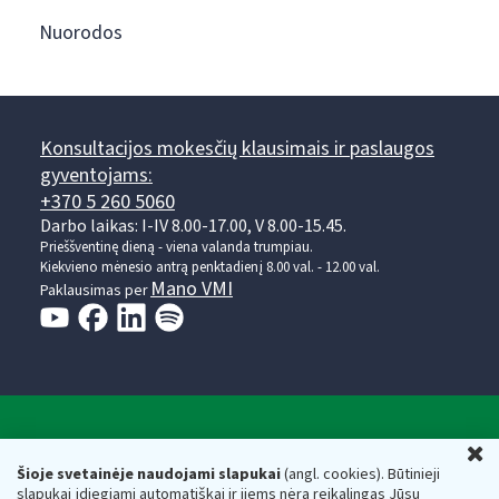
Nuorodos
Konsultacijos mokesčių klausimais ir paslaugos
gyventojams:
+370 5 260 5060
Darbo laikas: I-IV 8.00-17.00, V 8.00-15.45.
Prieššventinę dieną - viena valanda trumpiau.
Kiekvieno mėnesio antrą penktadienį 8.00 val. - 12.00 val.
Mano VMI
Paklausimas per
Valstybinė mokesčių inspekcija prie Lietuvos
U
Respublikos finansų ministerijos
Šioje svetainėje naudojami slapukai
(angl. cookies). Būtinieji
slapukai įdiegiami automatiškai ir jiems nėra reikalingas Jūsų