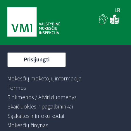
Prisijungti
Mokesčių mokėtojų informacija
Formos
Rinkmenos / Atviri duomenys
Skaičiuoklės ir pagalbininkai
Sąskaitos ir įmokų kodai
Mokesčių žinynas