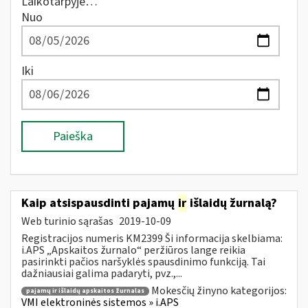
Laikotarpyje…
Nuo
Iki
Paieška
Kaip atsispausdinti pajamų
ir
išlaidų žurnalą?
Web turinio sąrašas
2019-10-09
Registracijos numeris KM2399 Ši informacija skelbiama:
i.APS „Apskaitos žurnalo“ peržiūros lange reikia
pasirinkti pačios naršyklės spausdinimo funkciją. Tai
dažniausiai galima padaryti, pvz.,...
Mokesčių žinyno kategorijos:
pajamų ir išlaidų apskaitos žurnalas
VMI elektroninės sistemos » i.APS