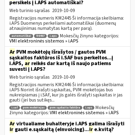
persikels į i.APS automatiškai?
Web turinio sąrašas
2019-10-09
Registracijos numeris KM2445 Ši informacija skelbiama:
i.APS Duomenys perkeliami automatiškai (duomenų
atnaujinimas numatytas kartą per parą).
Mokesčių žinyno kategorijos:
automatiškai
fr0457
i.aps
VMI elektroninės sistemos » i.APS
Ar
PVM mokėtojų išrašytos / gautos PVM
sąskaitos faktūros iš i.SAF bus perkeltos...į
i.APS,
ar
reikės dar kartą iš naujo patiems
suvesti į i.APS?
Web turinio sąrašas
2019-10-09
Registracijos numeris KM2446 Ši informacija skelbiama:
i.APS Norint išrašyti sąskaitas, PVM mokėtojas bus
nukreipiamas į i.SAF, kur jis galės išrašyti sąskaitas ir jas
gauti (jei bus sutikęs...
Mokesčių
i.saf
pvm mokėtojas
pvm sąskaita faktūra
i.aps
žinyno kategorijos:
VMI elektroninės sistemos » i.APS
Ar
virtualiame buhalteryje i.APS galima išrašyti
ir
gauti e.sąskaitą (eInvoicing)...
ir
e.kvitą?