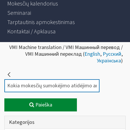
Mokesčių kalendorius
Seminarai
Tarptautinis apmokestinimas
Kontaktai / Apklausa
VMI Machine translation / VMI Машинный перевод /
VMI Машинний переклад (
English
,
Русский
,
Українська
)
Paieška
Kategorijos