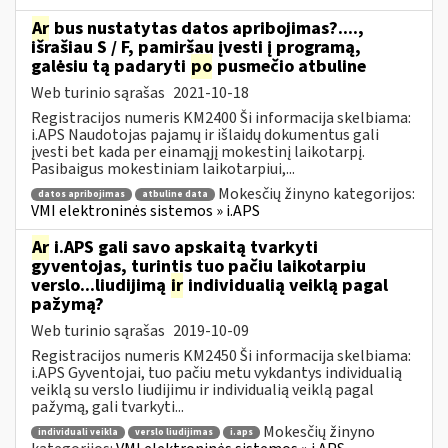
Ar
bus nustatytas datos apribojimas?....,
išrašiau S / F, pamiršau įvesti į programą,
galėsiu tą padaryti
po
pusmečio atbuline
Web turinio sąrašas
2021-10-18
Registracijos numeris KM2400 Ši informacija skelbiama:
i.APS Naudotojas pajamų ir išlaidų dokumentus gali
įvesti bet kada per einamąjį mokestinį laikotarpį.
Pasibaigus mokestiniam laikotarpiui,...
Mokesčių žinyno kategorijos:
datos apribojimas
atbuline data
VMI elektroninės sistemos » i.APS
Ar
i.APS gali savo apskaitą tvarkyti
gyventojas, turintis tuo pačiu laikotarpiu
verslo...liudijimą
ir
individualią veiklą pagal
pažymą?
Web turinio sąrašas
2019-10-09
Registracijos numeris KM2450 Ši informacija skelbiama:
i.APS Gyventojai, tuo pačiu metu vykdantys individualią
veiklą su verslo liudijimu ir individualią veiklą pagal
pažymą, gali tvarkyti...
Mokesčių žinyno
individuali veikla
verslo liudijimas
i.aps