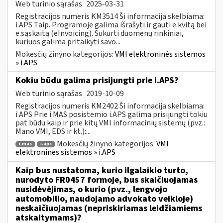
Web turinio sąrašas
2025-03-31
Registracijos numeris KM3514 Ši informacija skelbiama:
i.APS Taip. Programoje galima išrašyti ir gauti e.kvitą bei
e.sąskaitą (eInvoicing). Sukurti duomenų rinkiniai,
kuriuos galima pritaikyti savo...
Mokesčių žinyno kategorijos:
VMI elektroninės sistemos
» i.APS
Kokiu būdu galima prisijungti prie i.APS?
Web turinio sąrašas
2019-10-09
Registracijos numeris KM2402 Ši informacija skelbiama:
i.APS Prie i.MAS posistemio i.APS galima prisijungti tokiu
pat būdu kaip ir prie kitų VMI informacinių sistemų (pvz.:
Mano VMI, EDS ir kt.):...
Mokesčių žinyno kategorijos:
VMI
i.mas
i.aps
elektroninės sistemos » i.APS
Kaip bus nustatoma, kurio ilgalaikio turto,
nurodyto FR0457 formoje, bus skaičiuojamas
nusidėvėjimas, o kurio (pvz., lengvojo
automobilio, naudojamo advokato veikloje)
neskaičiuojamas (nepriskiriamas leidžiamiems
atskaitymams)?