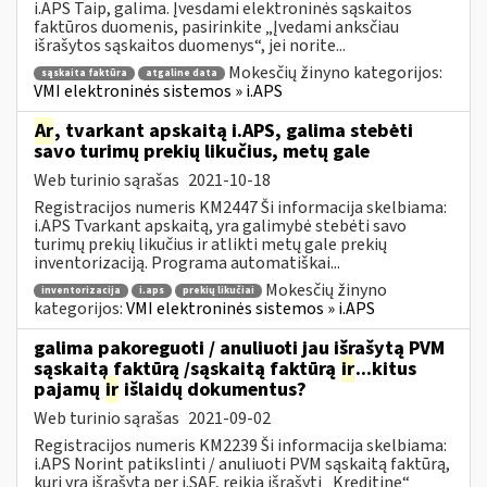
i.APS Taip, galima. Įvesdami elektroninės sąskaitos
faktūros duomenis, pasirinkite „Įvedami anksčiau
išrašytos sąskaitos duomenys“, jei norite...
Mokesčių žinyno kategorijos:
sąskaita faktūra
atgaline data
VMI elektroninės sistemos » i.APS
Ar
, tvarkant apskaitą i.APS, galima stebėti
savo turimų prekių likučius, metų gale
Web turinio sąrašas
2021-10-18
Registracijos numeris KM2447 Ši informacija skelbiama:
i.APS Tvarkant apskaitą, yra galimybė stebėti savo
turimų prekių likučius ir atlikti metų gale prekių
inventorizaciją. Programa automatiškai...
Mokesčių žinyno
inventorizacija
i.aps
prekių likučiai
kategorijos:
VMI elektroninės sistemos » i.APS
galima pakoreguoti / anuliuoti jau išrašytą PVM
sąskaitą faktūrą /sąskaitą faktūrą
ir
...kitus
pajamų
ir
išlaidų dokumentus?
Web turinio sąrašas
2021-09-02
Registracijos numeris KM2239 Ši informacija skelbiama:
i.APS Norint patikslinti / anuliuoti PVM sąskaitą faktūrą,
kuri yra išrašytą per i.SAF, reikia išrašyti „Kreditinę“