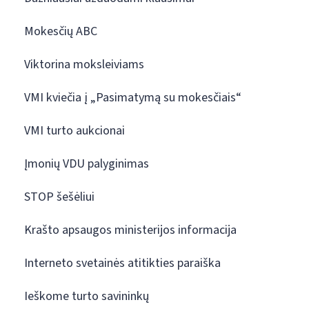
Mokesčių ABC
Viktorina moksleiviams
VMI kviečia į „Pasimatymą su mokesčiais“
VMI turto aukcionai
Įmonių VDU palyginimas
STOP šešėliui
Krašto apsaugos ministerijos informacija
Interneto svetainės atitikties paraiška
Ieškome turto savininkų