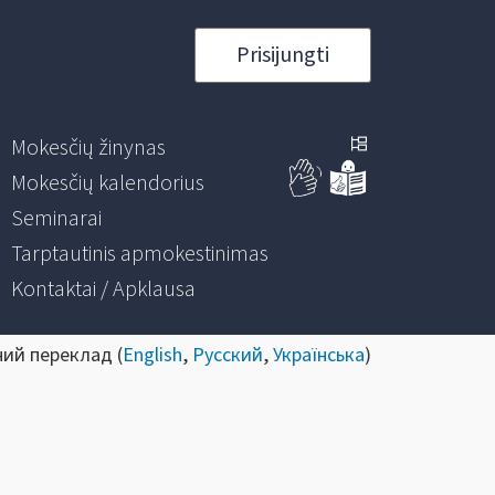
Prisijungti
Mokesčių žinynas
Mokesčių kalendorius
Seminarai
Tarptautinis apmokestinimas
Kontaktai / Apklausa
ний переклад (
English
,
Русский
,
Українська
)