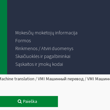
Mokesčių mokėtojų informacija
Formos
Rinkmenos / Atviri duomenys
Skaičiuoklės ir pagalbininkai
Sąskaitos ir įmokų kodai
Machine translation / VMI Машинный перевод / VMI Машин
Paieška