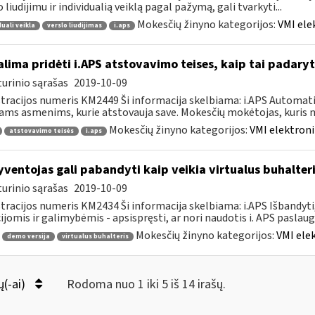
o liudijimu ir individualią veiklą pagal pažymą, gali tvarkyti...
Mokesčių žinyno kategorijos:
VMI ele
duali veikla
verslo liudijimas
i.aps
lima pridėti i.APS atstovavimo teises, kaip tai padaryt
urinio sąrašas
2019-10-09
tracijos numeris KM2449 Ši informacija skelbiama: i.APS Automati
iams asmenims, kurie atstovauja save. Mokesčių mokėtojas, kuris no
Mokesčių žinyno kategorijos:
VMI elektroni
atstovavimo teisės
i.aps
ventojas gali pabandyti kaip veikia virtualus buhalteri
urinio sąrašas
2019-10-09
tracijos numeris KM2434 Ši informacija skelbiama: i.APS Išbandyti,
ijomis ir galimybėmis - apsispręsti, ar nori naudotis i. APS paslauga,
Mokesčių žinyno kategorijos:
VMI ele
demo versija
virtualus buhalteris
ų(-ai)
Rodoma nuo 1 iki 5 iš 14 irašų.