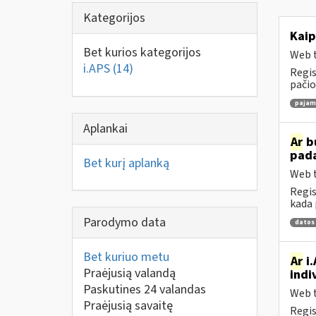
Kategorijos
Kaip
Bet kurios kategorijos
Web t
i.APS
(14)
Regis
pačio
pajamų
Aplankai
Ar
bu
pad
Bet kurį aplanką
Web t
Regis
kada 
Parodymo data
datos
Bet kuriuo metu
Ar
i.
Praėjusią valandą
indi
Paskutines 24 valandas
Web t
Praėjusią savaitę
Regis