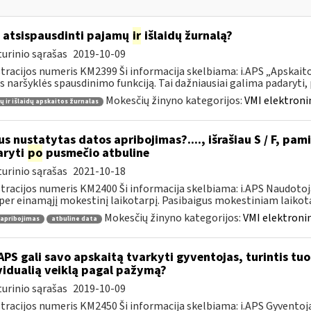
 atsispausdinti pajamų
ir
išlaidų žurnalą?
urinio sąrašas
2019-10-09
tracijos numeris KM2399 Ši informacija skelbiama: i.APS „Apskaitos
s naršyklės spausdinimo funkciją. Tai dažniausiai galima padaryti, pv
Mokesčių žinyno kategorijos:
VMI elektroni
 ir išlaidų apskaitos žurnalas
s nustatytas datos apribojimas?...., išrašiau S / F, pami
aryti
po
pusmečio atbuline
urinio sąrašas
2021-10-18
tracijos numeris KM2400 Ši informacija skelbiama: i.APS Naudotoja
per einamąjį mokestinį laikotarpį. Pasibaigus mokestiniam laikotar
Mokesčių žinyno kategorijos:
VMI elektronin
 apribojimas
atbuline data
APS gali savo apskaitą tvarkyti gyventojas, turintis tuo 
vidualią veiklą pagal pažymą?
urinio sąrašas
2019-10-09
tracijos numeris KM2450 Ši informacija skelbiama: i.APS Gyventojai