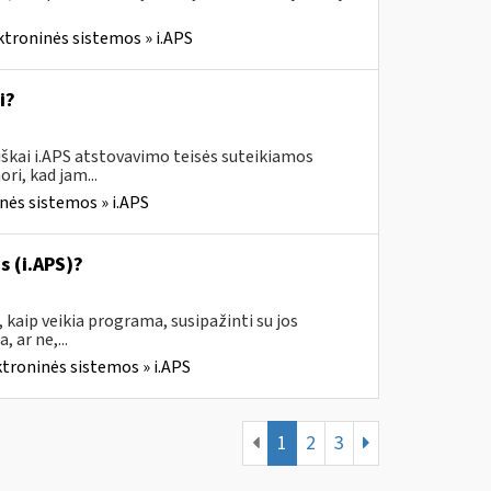
ktroninės sistemos » i.APS
i?
škai i.APS atstovavimo teisės suteikiamos
ri, kad jam...
nės sistemos » i.APS
s (i.APS)?
 kaip veikia programa, susipažinti su jos
 ar ne,...
ktroninės sistemos » i.APS
1
2
3