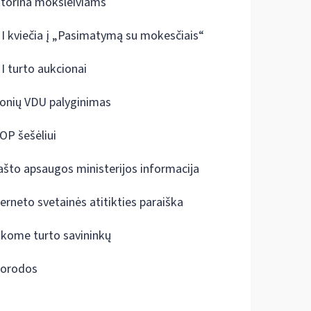
ktorina moksleiviams
I kviečia į „Pasimatymą su mokesčiais“
I turto aukcionai
onių VDU palyginimas
OP šešėliui
ašto apsaugos ministerijos informacija
terneto svetainės atitikties paraiška
škome turto savininkų
orodos