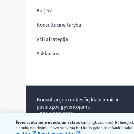
Karjera
Konsultacinė taryba
VMI strategija
Apklausos
Konsultacijos mokesčių klausimais ir
paslaugos gyventojams:
+370 5 260 5060
Darbo laikas: I-IV 8.00-17.00, V 8.00-15.45.
Šioje svetainėje naudojami slapukai
(angl. cookies). Būtinieji s
Prieššventinę dieną - viena valanda trumpiau.
slapukų naudojimu. Savo sutikimą bet kada galėsite atšaukti pakei
Kiekvieno mėnesio antrą penktadienį 8.00 val. - 12.00 val.
politika
;
Privatumo politika.