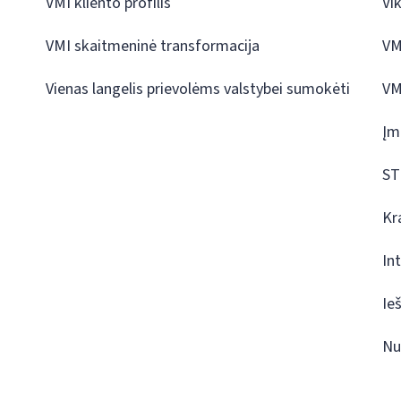
VMI kliento profilis
Vi
VMI skaitmeninė transformacija
VM
Vienas langelis prievolėms valstybei sumokėti
VM
Įm
ST
Kr
In
Ie
Nu