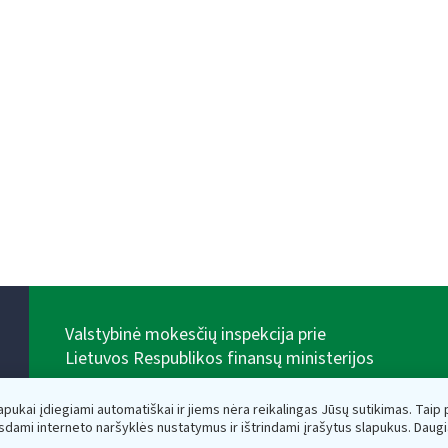
Valstybinė mokesčių inspekcija prie
Lietuvos Respublikos finansų ministerijos
Biudžetinė įstaiga. Juridinio asmens kodas — 188659752,
adresas: Vasario 16-osios g. 14, 01107 Vilnius, Lietuva,
lapukai įdiegiami automatiškai ir jiems nėra reikalingas Jūsų sutikimas. Taip pa
el.paštas:
vmi@vmi.lt
, E. pristatymo dėžutės adresas
sdami interneto naršyklės nustatymus ir ištrindami įrašytus slapukus. Daug
188659752