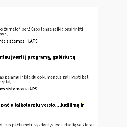
 žurnalo“ peržiūros lange reikia pasirinkti
z.,...
nės sistemos » i.APS
ršau įvesti į programą, galėsiu tą
s pajamų ir išlaidų dokumentus gali įvesti bet
piui,...
ės sistemos » i.APS
pačiu laikotarpiu verslo...liudijimą
ir
, tuo pačiu metu vykdantys individualią veiklą su