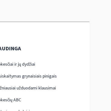
AUDINGA
kesčiai ir jų dydžiai
siskaitymas grynaisiais pinigais
žniausiai užduodami klausimai
kesčių ABC