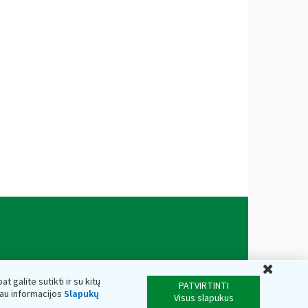
Uždar
t galite sutikti ir su kitų
PATVIRTINTI
iau informacijos
Slapukų
Visus slapukus