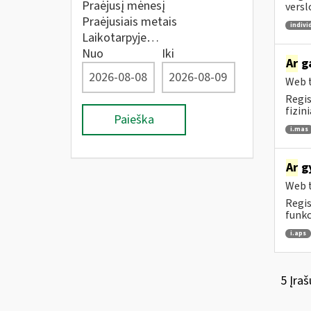
Praėjusį mėnesį
versl
Praėjusiais metais
indivi
Laikotarpyje…
Nuo
Iki
Ar
ga
Web t
Regis
fizin
Paieška
i.mas
Ar
gy
Web t
Regis
funkc
i.aps
5 Įraš