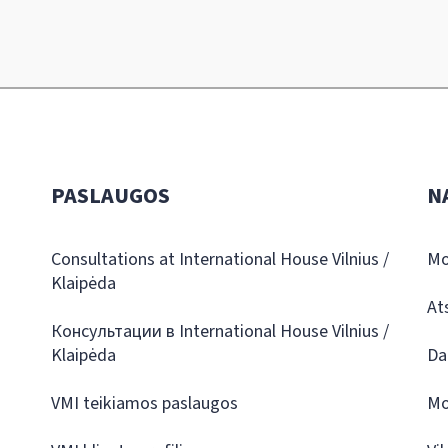
PASLAUGOS
N
Consultations at International House Vilnius /
Mo
Klaipėda
At
Консультации в International House Vilnius /
Klaipėda
Da
VMI teikiamos paslaugos
Mo