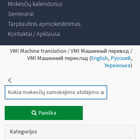
Mokesčių kalendorius
Seminarai
Tarptautinis apmokestinimas
Kontaktai / Apklausa
VMI Machine translation / VMI Машинный перевод /
VMI Машинний переклад (
English
,
Русский
,
Українська
)
Paieška
Kategorijos