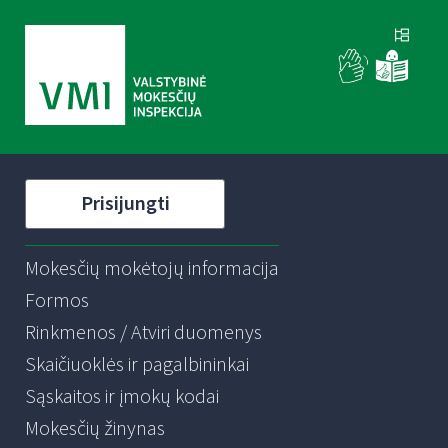
Prisijungti
Mokesčių mokėtojų informacija
Formos
Rinkmenos / Atviri duomenys
Skaičiuoklės ir pagalbininkai
Sąskaitos ir įmokų kodai
Mokesčių žinynas