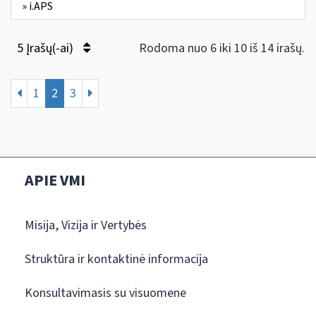
» i.APS
5 Įrašų(-ai)
Rodoma nuo 6 iki 10 iš 14 irašų.
1
2
3
APIE VMI
Misija, Vizija ir Vertybės
Struktūra ir kontaktinė informacija
Konsultavimasis su visuomene