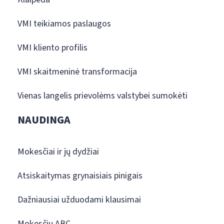
VMI teikiamos paslaugos
VMI kliento profilis
VMI skaitmeninė transformacija
Vienas langelis prievolėms valstybei sumokėti
NAUDINGA
Mokesčiai ir jų dydžiai
Atsiskaitymas grynaisiais pinigais
Dažniausiai užduodami klausimai
Mokesčių ABC