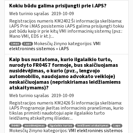
Kokiu būdu galima prisijungti prie i.APS?
Web turinio sąrašas
2019-10-09
Registracijos numeris KM2402 Ši informacija skelbiama:
i.APS Prie i.MAS posistemio i.APS galima prisijungti tokiu
pat būdu kaip ir prie kitų VMI informacinių sistemų (pvz.:
Mano VMI, EDS ir kt.):...
Mokesčių žinyno kategorijos:
VMI
i.mas
i.aps
elektroninės sistemos » i.APS
Kaip bus nustatoma, kurio ilgalaikio turto,
nurodyto FR0457 formoje, bus skaičiuojamas
nusidėvėjimas, o kurio (pvz., lengvojo
automobilio, naudojamo advokato veikloje)
neskaičiuojamas (nepriskiriamas leidžiamiems
atskaitymams)?
Web turinio sąrašas
2019-10-09
Registracijos numeris KM2426 Ši informacija skelbiama:
i.APS Programoje įkeltas informacinis pranešimas, kurio
tikslas priminti naudotojui apie ilgalaikio turto
leidžiamų atskaitymų išlaidas:...
fr0457
nusidėvėjimas
ilgalaikis turtas
leidžiami atskaitymai
i.aps
Mokesčių žinyno kategorijos:
VMI elektroninės sistemos