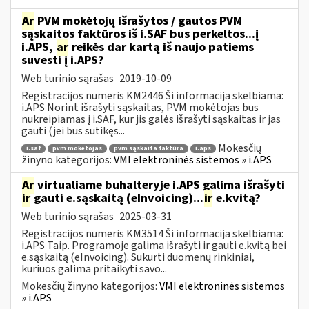
Ar
PVM mokėtojų išrašytos / gautos PVM
sąskaitos faktūros iš i.SAF bus perkeltos...į
i.APS,
ar
reikės dar kartą iš naujo patiems
suvesti į i.APS?
Web turinio sąrašas
2019-10-09
Registracijos numeris KM2446 Ši informacija skelbiama:
i.APS Norint išrašyti sąskaitas, PVM mokėtojas bus
nukreipiamas į i.SAF, kur jis galės išrašyti sąskaitas ir jas
gauti (jei bus sutikęs...
Mokesčių
i.saf
pvm mokėtojas
pvm sąskaita faktūra
i.aps
žinyno kategorijos:
VMI elektroninės sistemos » i.APS
Ar
virtualiame buhalteryje i.APS galima išrašyti
ir
gauti e.sąskaitą (eInvoicing)...
ir
e.kvitą?
Web turinio sąrašas
2025-03-31
Registracijos numeris KM3514 Ši informacija skelbiama:
i.APS Taip. Programoje galima išrašyti ir gauti e.kvitą bei
e.sąskaitą (eInvoicing). Sukurti duomenų rinkiniai,
kuriuos galima pritaikyti savo...
Mokesčių žinyno kategorijos:
VMI elektroninės sistemos
» i.APS