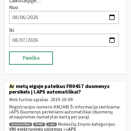
Laikotarpyje…
Nuo
Iki
Paieška
Ar
metų eigoje pateikus FR0457 duomenys
persikels į i.APS automatiškai?
Web turinio sąrašas
2019-10-09
Registracijos numeris KM2445 Ši informacija skelbiama:
i.APS Duomenys perkeliami automatiškai (duomenų
atnaujinimas numatytas kartą per parą).
Mokesčių žinyno kategorijos:
automatiškai
fr0457
i.aps
VMI elektroninės sistemos » i.APS