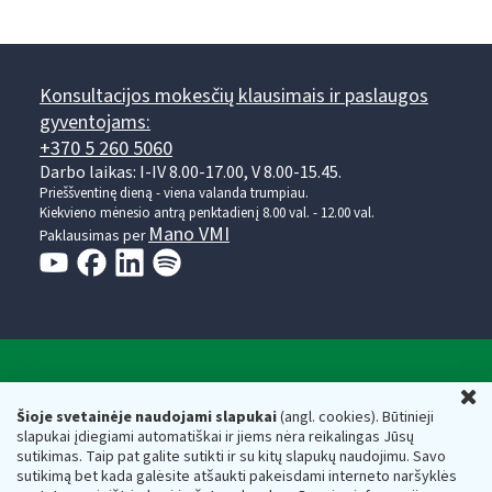
Konsultacijos mokesčių klausimais ir paslaugos
gyventojams:
+370 5 260 5060
Darbo laikas: I-IV 8.00-17.00, V 8.00-15.45.
Prieššventinę dieną - viena valanda trumpiau.
Kiekvieno mėnesio antrą penktadienį 8.00 val. - 12.00 val.
Mano VMI
Paklausimas per
Valstybinė mokesčių inspekcija prie Lietuvos
U
Respublikos finansų ministerijos
Šioje svetainėje naudojami slapukai
(angl. cookies). Būtinieji
slapukai įdiegiami automatiškai ir jiems nėra reikalingas Jūsų
Biudžetinė įstaiga. Juridinio asmens kodas — 188659752,
sutikimas. Taip pat galite sutikti ir su kitų slapukų naudojimu. Savo
adresas: Vasario 16-osios g. 14, 01107 Vilnius, Lietuva, el.paštas:
sutikimą bet kada galėsite atšaukti pakeisdami interneto naršyklės
vmi@vmi.lt
, E. pristatymo dėžutės adresas 188659752