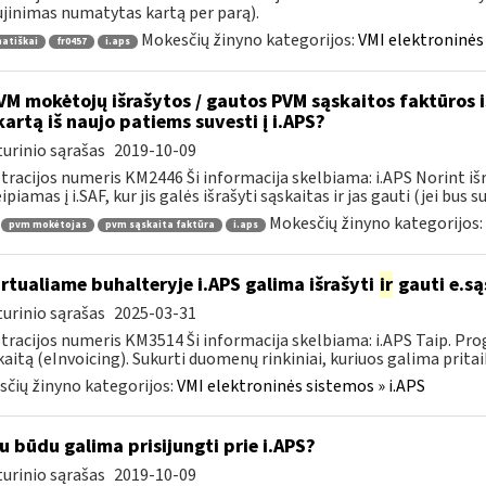
jinimas numatytas kartą per parą).
Mokesčių žinyno kategorijos:
VMI elektroninės 
atiškai
fr0457
i.aps
M mokėtojų išrašytos / gautos PVM sąskaitos faktūros iš 
kartą iš naujo patiems suvesti į i.APS?
urinio sąrašas
2019-10-09
tracijos numeris KM2446 Ši informacija skelbiama: i.APS Norint iš
piamas į i.SAF, kur jis galės išrašyti sąskaitas ir jas gauti (jei bus su
Mokesčių žinyno kategorijos:
pvm mokėtojas
pvm sąskaita faktūra
i.aps
rtualiame buhalteryje i.APS galima išrašyti
ir
gauti e.są
urinio sąrašas
2025-03-31
tracijos numeris KM3514 Ši informacija skelbiama: i.APS Taip. Progr
kaitą (eInvoicing). Sukurti duomenų rinkiniai, kuriuos galima pritaik
čių žinyno kategorijos:
VMI elektroninės sistemos » i.APS
u būdu galima prisijungti prie i.APS?
urinio sąrašas
2019-10-09