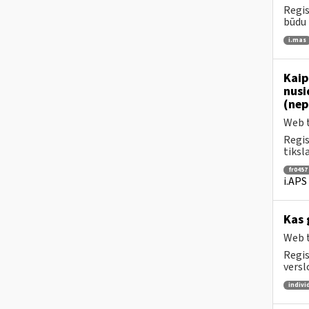
Regis
būdu 
i.mas
Kaip
nusi
(nep
Web t
Regis
tiksl
fr0457
i.APS
Kas 
Web t
Regis
versl
indivi