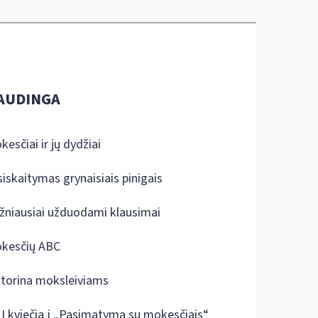
AUDINGA
kesčiai ir jų dydžiai
siskaitymas grynaisiais pinigais
žniausiai užduodami klausimai
kesčių ABC
ktorina moksleiviams
I kviečia į „Pasimatymą su mokesčiais“