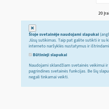
20 Įra
Uždaryti
Šioje svetainėje naudojami slapukai
(angl
Jūsų sutikimas. Taip pat galite sutikti ir s
interneto naršyklės nustatymus ir ištrindam
Būtinieji slapukai
Naudojami sklandžiam svetainės veikimui ir 
pagrindines svetainės funkcijas. Be šių slap
negali tinkamai veikti.