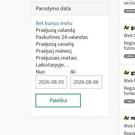
versl
Parodymo data
indivi
Bet kuriuo metu
Ar
ga
Praėjusią valandą
Web t
Paskutines 24 valandas
Regis
Praėjusią savaitę
fizin
Praėjusį mėnesį
i.mas
Praėjusiais metais
Laikotarpyje…
Nuo
Iki
Ar
gy
Web t
Regis
funkc
Paieška
i.aps
Ar
me
Web t
Regis