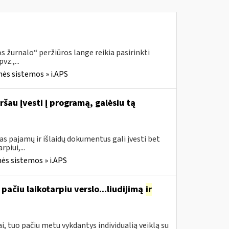
 žurnalo“ peržiūros lange reikia pasirinkti
z.,...
nės sistemos » i.APS
ršau įvesti į programą, galėsiu tą
s pajamų ir išlaidų dokumentus gali įvesti bet
piui,...
ės sistemos » i.APS
pačiu laikotarpiu verslo...liudijimą
ir
, tuo pačiu metu vykdantys individualią veiklą su