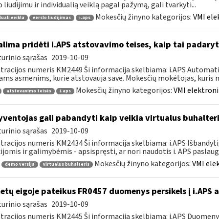
o liudijimu ir individualią veiklą pagal pažymą, gali tvarkyti...
Mokesčių žinyno kategorijos:
VMI ele
duali veikla
verslo liudijimas
i.aps
lima pridėti i.APS atstovavimo teises, kaip tai padaryt
urinio sąrašas
2019-10-09
tracijos numeris KM2449 Ši informacija skelbiama: i.APS Automati
iams asmenims, kurie atstovauja save. Mokesčių mokėtojas, kuris no
Mokesčių žinyno kategorijos:
VMI elektroni
atstovavimo teisės
i.aps
ventojas gali pabandyti kaip veikia virtualus buhalteri
urinio sąrašas
2019-10-09
tracijos numeris KM2434 Ši informacija skelbiama: i.APS Išbandyti,
ijomis ir galimybėmis - apsispręsti, ar nori naudotis i. APS paslauga,
Mokesčių žinyno kategorijos:
VMI ele
demo versija
virtualus buhalteris
tų eigoje pateikus FR0457 duomenys persikels į i.APS 
urinio sąrašas
2019-10-09
tracijos numeris KM2445 Ši informacija skelbiama: i.APS Duomen