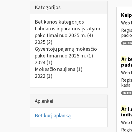
Kategorijos
Kaip
Bet kurios kategorijos
Web t
Labdaros ir paramos įstatymo
Regis
pakeitimai nuo 2025 m.
(4)
pačio
2025
(2)
pajamų
Gyventojų pajamų mokesčio
pakeitimai nuo 2025 m.
(1)
Ar
bu
2024
(1)
pad
Mokesčio naujiena
(1)
Web t
2022
(1)
Regis
kada 
datos
Aplankai
Ar
i.
indi
Bet kurį aplanką
Web t
Regis