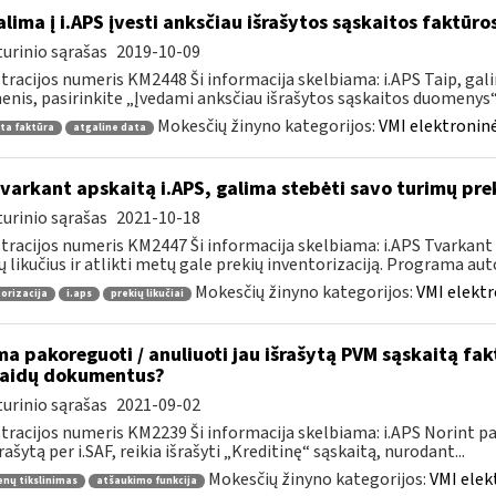
lima į i.APS įvesti anksčiau išrašytos sąskaitos faktūr
urinio sąrašas
2019-10-09
tracijos numeris KM2448 Ši informacija skelbiama: i.APS Taip, gal
nis, pasirinkite „Įvedami anksčiau išrašytos sąskaitos duomenys“, j
Mokesčių žinyno kategorijos:
VMI elektroninė
ta faktūra
atgaline data
tvarkant apskaitą i.APS, galima stebėti savo turimų prek
urinio sąrašas
2021-10-18
tracijos numeris KM2447 Ši informacija skelbiama: i.APS Tvarkant 
ų likučius ir atlikti metų gale prekių inventorizaciją. Programa aut
Mokesčių žinyno kategorijos:
VMI elektr
orizacija
i.aps
prekių likučiai
ma pakoreguoti / anuliuoti jau išrašytą PVM sąskaitą fa
laidų dokumentus?
urinio sąrašas
2021-09-02
tracijos numeris KM2239 Ši informacija skelbiama: i.APS Norint pati
šrašytą per i.SAF, reikia išrašyti „Kreditinę“ sąskaitą, nurodant...
Mokesčių žinyno kategorijos:
VMI elek
nų tikslinimas
atšaukimo funkcija