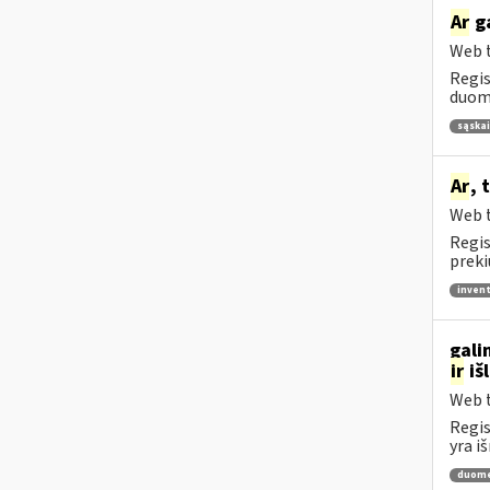
Ar
ga
Web t
Regis
duome
sąskai
Ar
, 
Web t
Regis
preki
invent
gali
ir
iš
Web t
Regis
yra i
duome