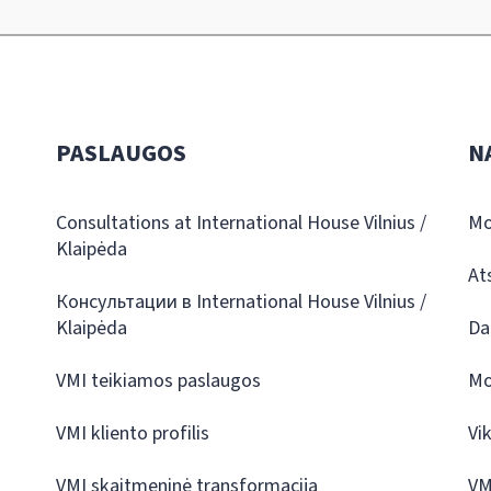
PASLAUGOS
N
Consultations at International House Vilnius /
Mo
Klaipėda
At
Консультации в International House Vilnius /
Klaipėda
Da
VMI teikiamos paslaugos
Mo
VMI kliento profilis
Vi
VMI skaitmeninė transformacija
VM