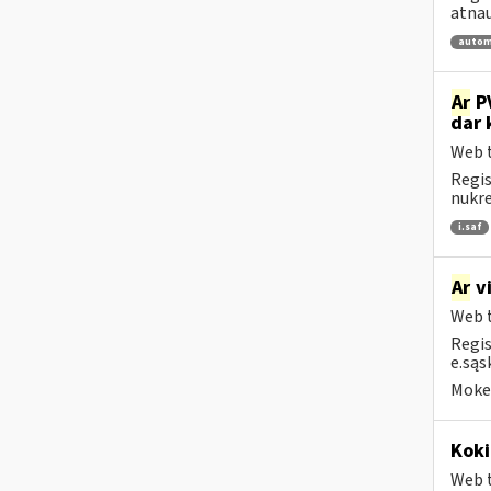
atnau
autom
Ar
PV
dar 
Web t
Regis
nukrei
i.saf
Ar
vi
Web t
Regis
e.sąs
Mokes
Koki
Web t