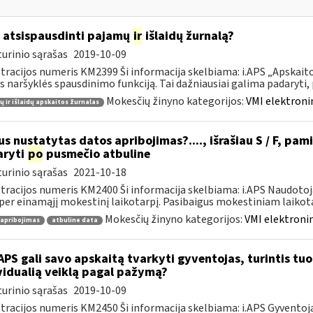
 atsispausdinti pajamų
ir
išlaidų žurnalą?
urinio sąrašas
2019-10-09
tracijos numeris KM2399 Ši informacija skelbiama: i.APS „Apskaitos
s naršyklės spausdinimo funkciją. Tai dažniausiai galima padaryti, pv
Mokesčių žinyno kategorijos:
VMI elektroni
 ir išlaidų apskaitos žurnalas
s nustatytas datos apribojimas?...., išrašiau S / F, pami
aryti
po
pusmečio atbuline
urinio sąrašas
2021-10-18
tracijos numeris KM2400 Ši informacija skelbiama: i.APS Naudotoja
per einamąjį mokestinį laikotarpį. Pasibaigus mokestiniam laikotar
Mokesčių žinyno kategorijos:
VMI elektronin
 apribojimas
atbuline data
APS gali savo apskaitą tvarkyti gyventojas, turintis tuo 
vidualią veiklą pagal pažymą?
urinio sąrašas
2019-10-09
tracijos numeris KM2450 Ši informacija skelbiama: i.APS Gyventojai