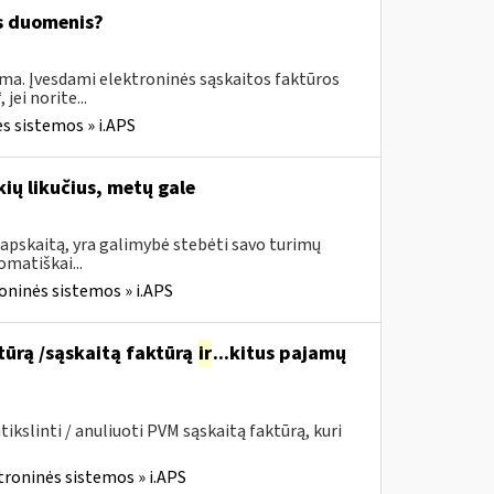
os duomenis?
ima. Įvesdami elektroninės sąskaitos faktūros
ei norite...
s sistemos » i.APS
ių likučius, metų gale
apskaitą, yra galimybė stebėti savo turimų
omatiškai...
oninės sistemos » i.APS
ktūrą /sąskaitą faktūrą
ir
...kitus pajamų
kslinti / anuliuoti PVM sąskaitą faktūrą, kuri
troninės sistemos » i.APS