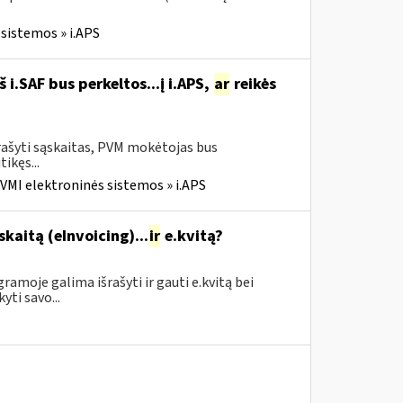
sistemos » i.APS
i.SAF bus perkeltos...į i.APS,
ar
reikės
rašyti sąskaitas, PVM mokėtojas bus
tikęs...
VMI elektroninės sistemos » i.APS
skaitą (eInvoicing)...
ir
e.kvitą?
amoje galima išrašyti ir gauti e.kvitą bei
yti savo...