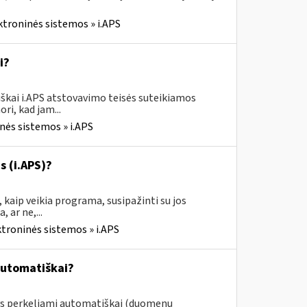
ktroninės sistemos » i.APS
i?
škai i.APS atstovavimo teisės suteikiamos
ri, kad jam...
nės sistemos » i.APS
s (i.APS)?
 kaip veikia programa, susipažinti su jos
 ar ne,...
ktroninės sistemos » i.APS
automatiškai?
ys perkeliami automatiškai (duomenų