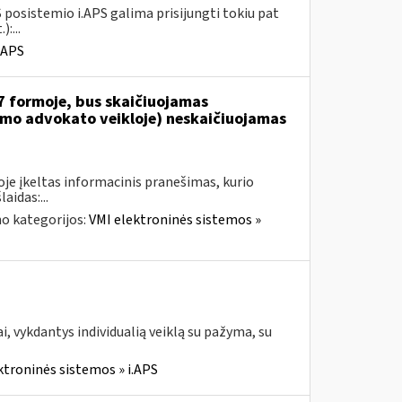
 posistemio i.APS galima prisijungti tokiu pat
:...
.APS
7 formoje, bus skaičiuojamas
jamo advokato veikloje) neskaičiuojamas
je įkeltas informacinis pranešimas, kurio
aidas:...
o kategorijos:
VMI elektroninės sistemos »
, vykdantys individualią veiklą su pažyma, su
ktroninės sistemos » i.APS