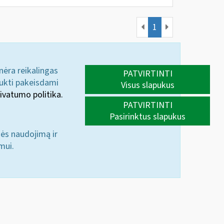
1
 nėra reikalingas
PATVIRTINTI
aukti pakeisdami
Visus slapukus
ivatumo politika.
PATVIRTINTI
Pasirinktus slapukus
nės naudojimą ir
mui.