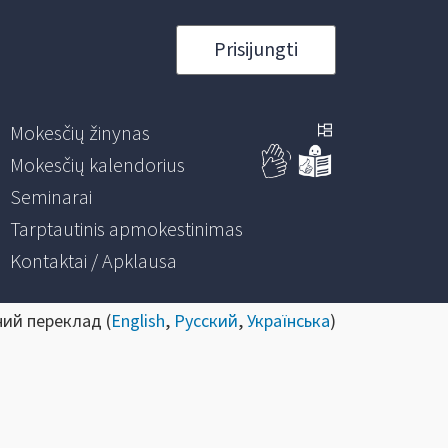
Prisijungti
Mokesčių žinynas
Mokesčių kalendorius
Seminarai
Tarptautinis apmokestinimas
Kontaktai / Apklausa
ний переклад (
English
,
Русский
,
Українська
)