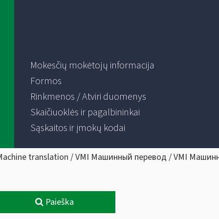
Mokesčių mokėtojų informacija
Formos
Rinkmenos / Atviri duomenys
Skaičiuoklės ir pagalbininkai
Sąskaitos ir įmokų kodai
Machine translation / VMI Машинный перевод / VMI Машин
Paieška