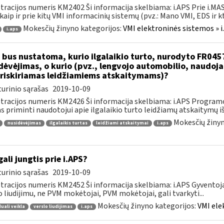
tracijos numeris KM2402 Ši informacija skelbiama: i.APS Prie i.MAS
kaip ir prie kitų VMI informacinių sistemų (pvz.: Mano VMI, EDS ir kt.)
Mokesčių žinyno kategorijos:
VMI elektroninės sistemos » i
i.aps
 bus nustatoma, kurio ilgalaikio turto, nurodyto FR045
dėvėjimas, o kurio (pvz., lengvojo automobilio, naudo
riskiriamas leidžiamiems atskaitymams)?
urinio sąrašas
2019-10-09
tracijos numeris KM2426 Ši informacija skelbiama: i.APS Programo
as priminti naudotojui apie ilgalaikio turto leidžiamų atskaitymų išl
Mokesčių žinyn
nusidėvėjimas
ilgalaikis turtas
leidžiami atskaitymai
i.aps
gali jungtis prie i.APS?
urinio sąrašas
2019-10-09
tracijos numeris KM2452 Ši informacija skelbiama: i.APS Gyventojai
o liudijimu, ne PVM mokėtojai, PVM mokėtojai, gali tvarkyti...
Mokesčių žinyno kategorijos:
VMI ele
duali veikla
verslo liudijimas
i.aps