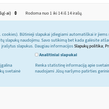
šų(-ai)
Rodoma nuo 1 iki 14 iš 14 irašų.
. cookies). Būtinieji slapukai įdiegiami automatiškai ir jiems
u kitų slapukų naudojimu. Savo sutikimą bet kada galėsite atš
i įrašytus slapukus. Daugiau informacijos
Slapukų politika
;
Pr
Analitiniai slapukai
įgalina
Renka statistinę informaciją apie svetai
ukų svetainė
naudojami Jūsų naršymo patirties gerini