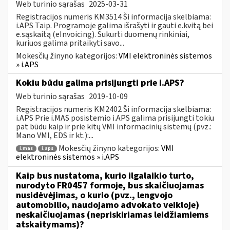
Web turinio sąrašas
2025-03-31
Registracijos numeris KM3514 Ši informacija skelbiama:
i.APS Taip. Programoje galima išrašyti ir gauti e.kvitą bei
e.sąskaitą (eInvoicing). Sukurti duomenų rinkiniai,
kuriuos galima pritaikyti savo...
Mokesčių žinyno kategorijos:
VMI elektroninės sistemos
» i.APS
Kokiu būdu galima prisijungti prie i.APS?
Web turinio sąrašas
2019-10-09
Registracijos numeris KM2402 Ši informacija skelbiama:
i.APS Prie i.MAS posistemio i.APS galima prisijungti tokiu
pat būdu kaip ir prie kitų VMI informacinių sistemų (pvz.:
Mano VMI, EDS ir kt.):...
Mokesčių žinyno kategorijos:
VMI
i.mas
i.aps
elektroninės sistemos » i.APS
Kaip bus nustatoma, kurio ilgalaikio turto,
nurodyto FR0457 formoje, bus skaičiuojamas
nusidėvėjimas, o kurio (pvz., lengvojo
automobilio, naudojamo advokato veikloje)
neskaičiuojamas (nepriskiriamas leidžiamiems
atskaitymams)?