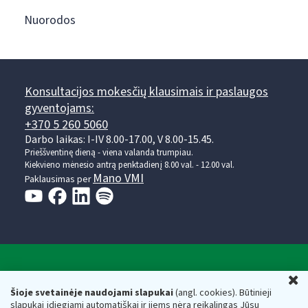
Nuorodos
Konsultacijos mokesčių klausimais ir paslaugos
gyventojams:
+370 5 260 5060
Darbo laikas: I-IV 8.00-17.00, V 8.00-15.45.
Prieššventinę dieną - viena valanda trumpiau.
Kiekvieno mėnesio antrą penktadienį 8.00 val. - 12.00 val.
Mano VMI
Paklausimas per
Valstybinė mokesčių inspekcija prie Lietuvos
U
Respublikos finansų ministerijos
Šioje svetainėje naudojami slapukai
(angl. cookies). Būtinieji
slapukai įdiegiami automatiškai ir jiems nėra reikalingas Jūsų