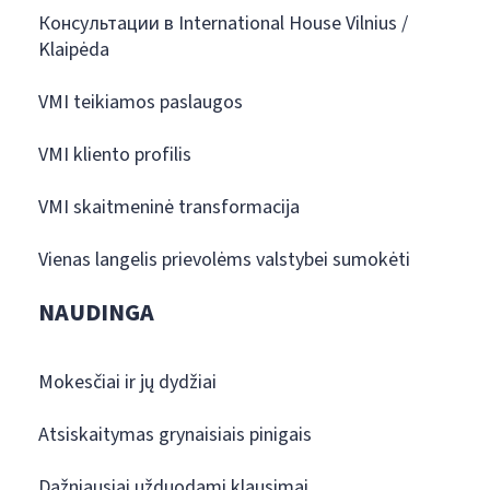
Консультации в International House Vilnius /
Klaipėda
VMI teikiamos paslaugos
VMI kliento profilis
VMI skaitmeninė transformacija
Vienas langelis prievolėms valstybei sumokėti
NAUDINGA
Mokesčiai ir jų dydžiai
Atsiskaitymas grynaisiais pinigais
Dažniausiai užduodami klausimai