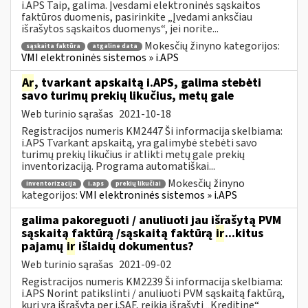
i.APS Taip, galima. Įvesdami elektroninės sąskaitos
faktūros duomenis, pasirinkite „Įvedami anksčiau
išrašytos sąskaitos duomenys“, jei norite...
Mokesčių žinyno kategorijos:
sąskaita faktūra
atgaline data
VMI elektroninės sistemos » i.APS
Ar
, tvarkant apskaitą i.APS, galima stebėti
savo turimų prekių likučius, metų gale
Web turinio sąrašas
2021-10-18
Registracijos numeris KM2447 Ši informacija skelbiama:
i.APS Tvarkant apskaitą, yra galimybė stebėti savo
turimų prekių likučius ir atlikti metų gale prekių
inventorizaciją. Programa automatiškai...
Mokesčių žinyno
inventorizacija
i.aps
prekių likučiai
kategorijos:
VMI elektroninės sistemos » i.APS
galima pakoreguoti / anuliuoti jau išrašytą PVM
sąskaitą faktūrą /sąskaitą faktūrą
ir
...kitus
pajamų
ir
išlaidų dokumentus?
Web turinio sąrašas
2021-09-02
Registracijos numeris KM2239 Ši informacija skelbiama:
i.APS Norint patikslinti / anuliuoti PVM sąskaitą faktūrą,
kuri yra išrašytą per i.SAF, reikia išrašyti „Kreditinę“