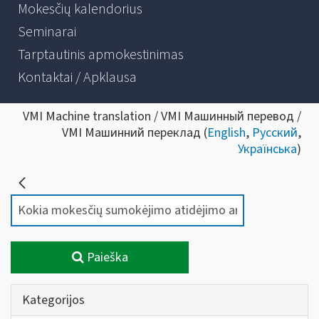
Mokesčių kalendorius
Seminarai
Tarptautinis apmokestinimas
Kontaktai / Apklausa
VMI Machine translation / VMI Машинный перевод /
VMI Машинний переклад (
English
,
Русский
,
Українська
)
Paieška
Kategorijos