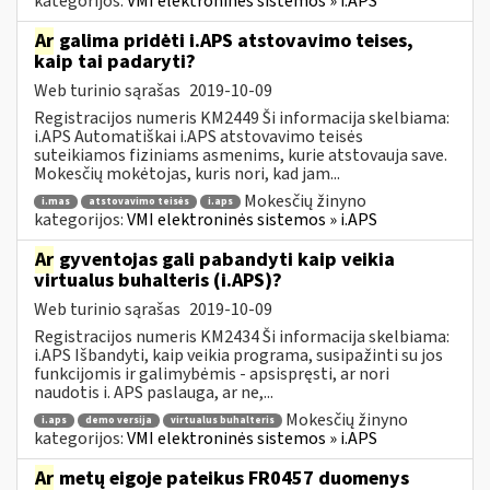
kategorijos:
VMI elektroninės sistemos » i.APS
Ar
galima pridėti i.APS atstovavimo teises,
kaip tai padaryti?
Web turinio sąrašas
2019-10-09
Registracijos numeris KM2449 Ši informacija skelbiama:
i.APS Automatiškai i.APS atstovavimo teisės
suteikiamos fiziniams asmenims, kurie atstovauja save.
Mokesčių mokėtojas, kuris nori, kad jam...
Mokesčių žinyno
i.mas
atstovavimo teisės
i.aps
kategorijos:
VMI elektroninės sistemos » i.APS
Ar
gyventojas gali pabandyti kaip veikia
virtualus buhalteris (i.APS)?
Web turinio sąrašas
2019-10-09
Registracijos numeris KM2434 Ši informacija skelbiama:
i.APS Išbandyti, kaip veikia programa, susipažinti su jos
funkcijomis ir galimybėmis - apsispręsti, ar nori
naudotis i. APS paslauga, ar ne,...
Mokesčių žinyno
i.aps
demo versija
virtualus buhalteris
kategorijos:
VMI elektroninės sistemos » i.APS
Ar
metų eigoje pateikus FR0457 duomenys