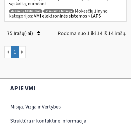
sąskaitą, nurodant...
Mokesčių žinyno
duomenų tikslinimas
atšaukimo funkcija
kategorijos:
VMI elektroninės sistemos » i.APS
75 Įrašų(-ai)
Rodoma nuo 1 iki 14 iš 14 irašų.
1
APIE VMI
Misija, Vizija ir Vertybės
Struktūra ir kontaktinė informacija