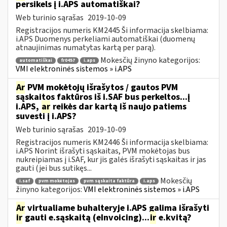
persikels į i.APS automatiškai?
Web turinio sąrašas
2019-10-09
Registracijos numeris KM2445 Ši informacija skelbiama:
i.APS Duomenys perkeliami automatiškai (duomenų
atnaujinimas numatytas kartą per parą).
Mokesčių žinyno kategorijos:
automatiškai
fr0457
i.aps
VMI elektroninės sistemos » i.APS
Ar
PVM mokėtojų išrašytos / gautos PVM
sąskaitos faktūros iš i.SAF bus perkeltos...į
i.APS,
ar
reikės dar kartą iš naujo patiems
suvesti į i.APS?
Web turinio sąrašas
2019-10-09
Registracijos numeris KM2446 Ši informacija skelbiama:
i.APS Norint išrašyti sąskaitas, PVM mokėtojas bus
nukreipiamas į i.SAF, kur jis galės išrašyti sąskaitas ir jas
gauti (jei bus sutikęs...
Mokesčių
i.saf
pvm mokėtojas
pvm sąskaita faktūra
i.aps
žinyno kategorijos:
VMI elektroninės sistemos » i.APS
Ar
virtualiame buhalteryje i.APS galima išrašyti
ir
gauti e.sąskaitą (eInvoicing)...
ir
e.kvitą?