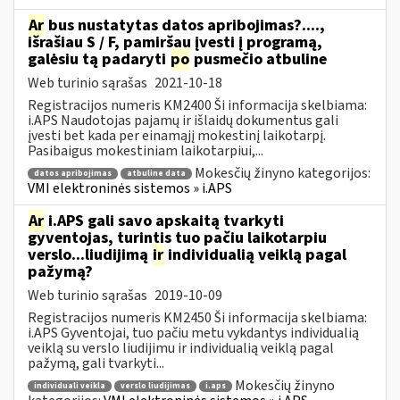
Ar
bus nustatytas datos apribojimas?....,
išrašiau S / F, pamiršau įvesti į programą,
galėsiu tą padaryti
po
pusmečio atbuline
Web turinio sąrašas
2021-10-18
Registracijos numeris KM2400 Ši informacija skelbiama:
i.APS Naudotojas pajamų ir išlaidų dokumentus gali
įvesti bet kada per einamąjį mokestinį laikotarpį.
Pasibaigus mokestiniam laikotarpiui,...
Mokesčių žinyno kategorijos:
datos apribojimas
atbuline data
VMI elektroninės sistemos » i.APS
Ar
i.APS gali savo apskaitą tvarkyti
gyventojas, turintis tuo pačiu laikotarpiu
verslo...liudijimą
ir
individualią veiklą pagal
pažymą?
Web turinio sąrašas
2019-10-09
Registracijos numeris KM2450 Ši informacija skelbiama:
i.APS Gyventojai, tuo pačiu metu vykdantys individualią
veiklą su verslo liudijimu ir individualią veiklą pagal
pažymą, gali tvarkyti...
Mokesčių žinyno
individuali veikla
verslo liudijimas
i.aps