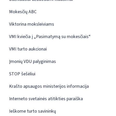
Mokesčių ABC
Viktorina moksleiviams
VMI kviečia į „Pasimatymą su mokesčiais“
VMI turto aukcionai
Įmonių VDU palyginimas
STOP šešėliui
Krašto apsaugos ministerijos informacija
Interneto svetainės atitikties paraiška
Ieškome turto savininkų