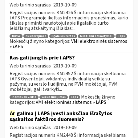
Web turinio sąrašas
2019-10-09
Registracijos numeris KM2426 Ši informacija skelbiama:
i.APS Programoje įkeltas informacinis pranešimas, kurio
tikslas priminti naudotojui apie ilgalaikio turto
leidžiamų atskaitymų išlaidas:...
fr0457
nusidėvėjimas
ilgalaikis turtas
leidžiami atskaitymai
i.aps
Mokesčių žinyno kategorijos:
VMI elektroninės sistemos
» i.APS
Kas gali jungtis prie i.APS?
Web turinio sąrašas
2019-10-09
Registracijos numeris KM2452 Ši informacija skelbiama:
i.APS Gyventojai, vykdantys individualią veiklą su
pažyma, su verslo liudijimu, ne PVM mokėtojai, PVM
mokėtojai, gali tvarkyti...
Mokesčių žinyno
individuali veikla
verslo liudijimas
i.aps
kategorijos:
VMI elektroninės sistemos » i.APS
Ar
galima į i.APS įvesti anksčiau išrašytos
sąskaitos faktūros duomenis?
Web turinio sąrašas
2019-10-09
Registracijos numeris KM2448 Ši informacija skelbiama: