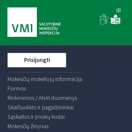
Prisijungti
Mokesčių mokėtojų informacija
Formos
Rinkmenos / Atviri duomenys
Skaičiuoklės ir pagalbininkai
Sąskaitos ir įmokų kodai
Mokesčių žinynas