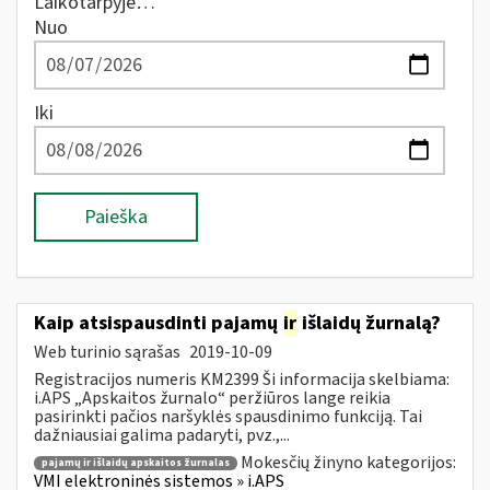
Laikotarpyje…
Nuo
Iki
Paieška
Kaip atsispausdinti pajamų
ir
išlaidų žurnalą?
Web turinio sąrašas
2019-10-09
Registracijos numeris KM2399 Ši informacija skelbiama:
i.APS „Apskaitos žurnalo“ peržiūros lange reikia
pasirinkti pačios naršyklės spausdinimo funkciją. Tai
dažniausiai galima padaryti, pvz.,...
Mokesčių žinyno kategorijos:
pajamų ir išlaidų apskaitos žurnalas
VMI elektroninės sistemos » i.APS